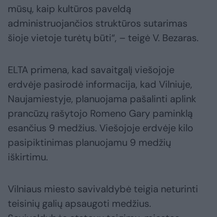
mūsų, kaip kultūros paveldą
administruojančios struktūros sutarimas
šioje vietoje turėtų būti“, – teigė V. Bezaras.
ELTA primena, kad savaitgalį viešojoje
erdvėje pasirodė informacija, kad Vilniuje,
Naujamiestyje, planuojama pašalinti aplink
prancūzų rašytojo Romeno Gary paminklą
esančius 9 medžius. Viešojoje erdvėje kilo
pasipiktinimas planuojamu 9 medžių
iškirtimu.
Vilniaus miesto savivaldybė teigia neturinti
teisinių galių apsaugoti medžius.