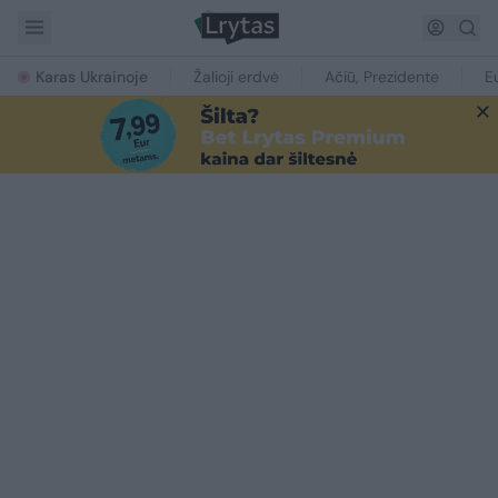
Karas Ukrainoje
Žalioji erdvė
Ačiū, Prezidente
E