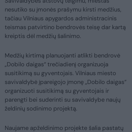
Savivaldybės atstovų teigimu, miestas
nesutiko su įmonės prašymu kirsti medžius,
tačiau Vilniaus apygardos administracinis
teismas patvirtino bendrovės teisę dar kartą
kreiptis dėl medžių šalinimo.
Medžių kirtimą planuojanti atlikti bendrovė
„Dobilo daigas“ trečiadienį organizuoja
susitikimą su gyventojais. Vilniaus miesto
savivaldybė įpareigojo įmonę „Dobilo daigas“
organizuoti susitikimą su gyventojais ir
parengti bei suderinti su savivaldybe naujų
želdinių sodinimo projektą.
Naujame apželdinimo projekte šalia pastatų