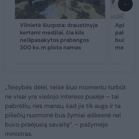
→
Vilnietė šiurpsta: draustinyje
Aplinkos
kertami medžiai, čia kils
palengvi
neišpasakytos prabangos
bus visiš
300 kv. m ploto namas
medžiai 
„Teisybės dėlei, teisė šiuo momentu turbūt
ne visai yra viešojo intereso pusėje – tai
pabrėžiu, nes manau, kad jis tik augs ir ta
piliečių nuomonė bus žymiai aiškesnė nei
buvo praėjusią savaitę“, – pažymėjo
ministras.