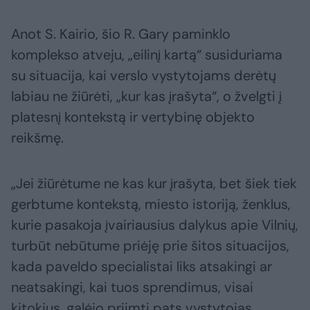
Anot S. Kairio, šio R. Gary paminklo
komplekso atveju, „eilinį kartą“ susiduriama
su situacija, kai verslo vystytojams derėtų
labiau ne žiūrėti, „kur kas įrašyta“, o žvelgti į
platesnį kontekstą ir vertybinę objekto
reikšmę.
„Jei žiūrėtume ne kas kur įrašyta, bet šiek tiek
gerbtume kontekstą, miesto istoriją, ženklus,
kurie pasakoja įvairiausius dalykus apie Vilnių,
turbūt nebūtume priėję prie šitos situacijos,
kada paveldo specialistai liks atsakingi ar
neatsakingi, kai tuos sprendimus, visai
kitokius, galėjo priimti pats vystytojas,