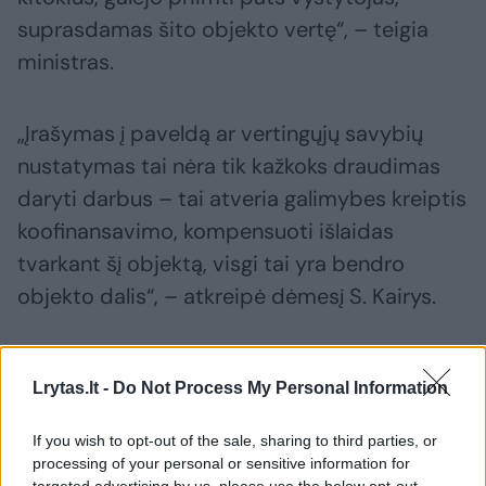
suprasdamas šito objekto vertę“, – teigia
ministras.
„Įrašymas į paveldą ar vertingųjų savybių
nustatymas tai nėra tik kažkoks draudimas
daryti darbus – tai atveria galimybes kreiptis
koofinansavimo, kompensuoti išlaidas
tvarkant šį objektą, visgi tai yra bendro
objekto dalis“, – atkreipė dėmesį S. Kairys.
Ministras pažymėjo besidžiaugiantis, kad
Lrytas.lt -
Do Not Process My Personal Information
projekto vystytojai kol kas yra linkę išgirsti
visuomenės lūkesčius ir viliasi, kad verslo,
If you wish to opt-out of the sale, sharing to third parties, or
savivaldybės ir paveldo institucijų
processing of your personal or sensitive information for