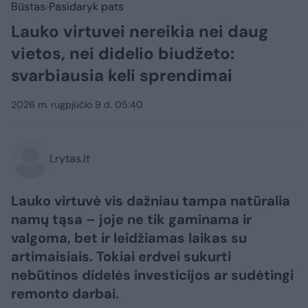
Būstas
Pasidaryk pats
Lauko virtuvei nereikia nei daug
vietos, nei didelio biudžeto:
svarbiausia keli sprendimai
2026 m. rugpjūčio 9 d. 05:40
Lrytas.lt
Lauko virtuvė vis dažniau tampa natūralia
namų tąsa – joje ne tik gaminama ir
valgoma, bet ir leidžiamas laikas su
artimaisiais. Tokiai erdvei sukurti
nebūtinos didelės investicijos ar sudėtingi
remonto darbai.