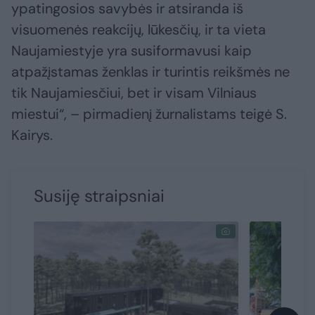
ypatingosios savybės ir atsiranda iš
visuomenės reakcijų, lūkesčių, ir ta vieta
Naujamiestyje yra susiformavusi kaip
atpažįstamas ženklas ir turintis reikšmės ne
tik Naujamiesčiui, bet ir visam Vilniaus
miestui“, – pirmadienį žurnalistams teigė S.
Kairys.
Susiję straipsniai