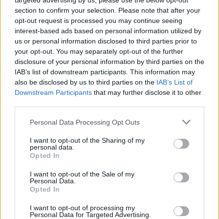
targeted advertising by us, please use the below opt-out
atstovams dar pavyks rasti kompromisinį
section to confirm your selection. Please note that after your
sprendimą.
opt-out request is processed you may continue seeing
interest-based ads based on personal information utilized by
us or personal information disclosed to third parties prior to
„Linkiu neįsivelti į teisinius procesus, o tiek
your opt-out. You may separately opt-out of the further
disclosure of your personal information by third parties on the
kultūros paveldo departamentą, tiek
IAB’s list of downstream participants. This information may
vystytojus, tiek savivaldybę vėl sėsti prie
also be disclosed by us to third parties on the
IAB’s List of
Downstream Participants
that may further disclose it to other
bendro stalo, ir visos institucijos dar kartą
third parties.
padiskutuotų apie galimus sprendinius.
Personal Data Processing Opt Outs
I want to opt-out of the Sharing of my
personal data.
Opted In
I want to opt-out of the Sale of my
Personal Data.
Opted In
I want to opt-out of processing my
Personal Data for Targeted Advertising.