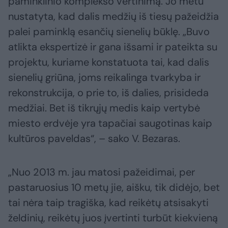
paminklinio komplekso vertinimą. Jo metu
nustatyta, kad dalis medžių iš tiesų pažeidžia
palei paminklą esančių sienelių būklę. „Buvo
atlikta ekspertizė ir gana išsami ir pateikta su
projektu, kuriame konstatuota tai, kad dalis
sienelių griūna, joms reikalinga tvarkyba ir
rekonstrukcija, o prie to, iš dalies, prisideda
medžiai. Bet iš tikrųjų medis kaip vertybė
miesto erdvėje yra tapačiai saugotinas kaip
kultūros paveldas“, – sako V. Bezaras.
„Nuo 2013 m. jau matosi pažeidimai, per
pastaruosius 10 metų jie, aišku, tik didėjo, bet
tai nėra taip tragiška, kad reikėtų atsisakyti
želdinių, reikėtų juos įvertinti turbūt kiekvieną