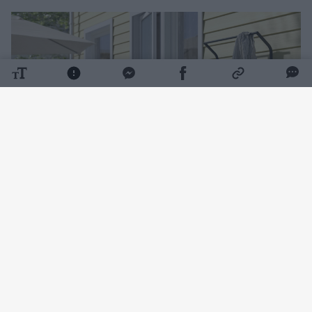
Daugiau nuotraukų (4)
Tinkamai išnaudojus turimą lauko erdvę ir
pasirinkus praktiškus sprendimus, lauko
virtuvę galima įsirengti tiek erdviame kieme,
tik mažesnėje terasoje. Interjero dizainerė