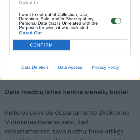
Opted In
I want to opt-out of Collection, Use,
Retention, Sale, and/or Sharing of my
Daugiau nuotraukų (4)
Personal Data that Is Unrelated with the
Purposes for which it was collected.
Opted Out
Kultūros ministras Simonas Kairys viliasi, kad medžius
CONFIRM
aplink Romain Gary paminklą besiruošiantys kirsti
verslininkai įsiklausys į visuomenės poziciją ir
pakoreguos savo sprendimą.
Data Deletion
Data Access
Privacy Policy
Vizual.
Dalis medžių išties kenkia sienelių būklei
Kultūros paveldo departamento direktorius
Vidmantas Bezaras sako, kad
departamentas, savo ruožtu, buvo atlikęs