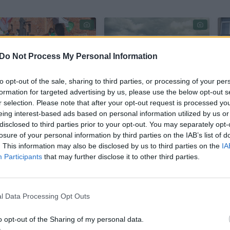
Do Not Process My Personal Information
to opt-out of the sale, sharing to third parties, or processing of your per
formation for targeted advertising by us, please use the below opt-out s
Kauniečiai griebėsi
Buvęs Kauno radijo
r selection. Please note that after your opt-out request is processed y
šiaudo:
fabrikas „Banga“
eing interest-based ads based on personal information utilized by us or
triukšmingai ėmėsi
virsta įspūdinga
disclosed to third parties prior to your opt-out. You may separately opt-
ginti savo teisę į
erdve: vienerios
losure of your personal information by third parties on the IAB’s list of
žalias Nemuno
įkurtuvės jau
. This information may also be disclosed by us to third parties on the
IA
Participants
that may further disclose it to other third parties.
pakrantes
atšvęstos
r
l Data Processing Opt Outs
o opt-out of the Sharing of my personal data.
iečia pernai atnaujintas riboženklis – paprastos