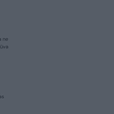
a ne
rūva
as