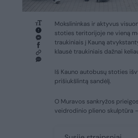
Mokslininkas ir aktyvus visuo
stoties teritorijoje ne vieną 
traukiniais į Kauną atvykstan
klausė traukiniais dažnai kelia
Iš Kauno autobusų stoties išvy
prišiukšlintą sandėlį.
O Muravos sankryžos prieigose
veidrodinio plieno skulptūra –
Susiję straipsniai