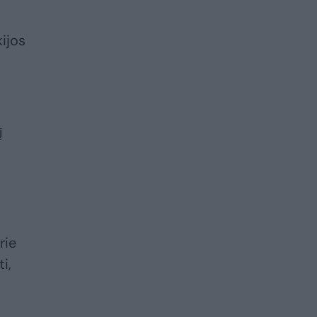
kijos
į
rie
i,