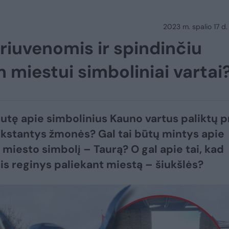
2023 m. spalio 17 d.
griuvenomis ir spindinčiu
m miestui simboliniai vartai
nutę apie simbolinius Kauno vartus paliktų p
ykstantys žmonės? Gal tai būtų mintys apie
į miesto simbolį – Taurą? O gal apie tai, kad
is reginys paliekant miestą – šiukšlės?