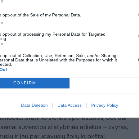
In
tas toks kelyje link Klaipėdos išmontuotas.
o opt-out of the Sale of my Personal Data.
In
 nereikia, užtektų vien tvarkingos miesto vartų
to opt-out of processing my Personal Data for Targeted
ing.
In
o opt-out of Collection, Use, Retention, Sale, and/or Sharing
ersonal Data that Is Unrelated with the Purposes for which it
lected.
Out
 teritorija prižiūrima, tačiau vienas statinys ir jo
CONFIRM
Data Deletion
Data Access
Privacy Policy
audojamas vieno aukšto pastatas. Sovietmečiu tai b
sandėliu. Statinio sienos aptriušusios, bet dar
seniai suverstos statybinės atliekos – žvyras,
gusių ir jau parudavusių žolių kuokštai.