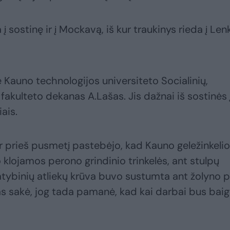
sta į sostinę ir į Mockavą, iš kur traukinys rieda į Len
 Kauno technologijos universiteto Socialinių,
akulteto dekanas A.Lašas. Jis dažnai iš sostinės 
iais.
r prieš pusmetį pastebėjo, kad Kauno geležinkelio
uvo klojamos perono grindinio trinkelės, ant stulpų
atybinių atliekų krūva buvo sustumta ant žolyno p
 sakė, jog tada pamanė, kad kai darbai bus baigt