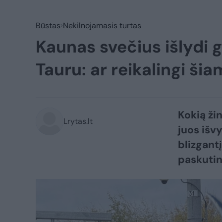
Būstas
Nekilnojamasis turtas
Kaunas svečius išlydi 
Tauru: ar reikalingi šia
Kokią ži
Lrytas.lt
juos išv
blizgant
paskutin