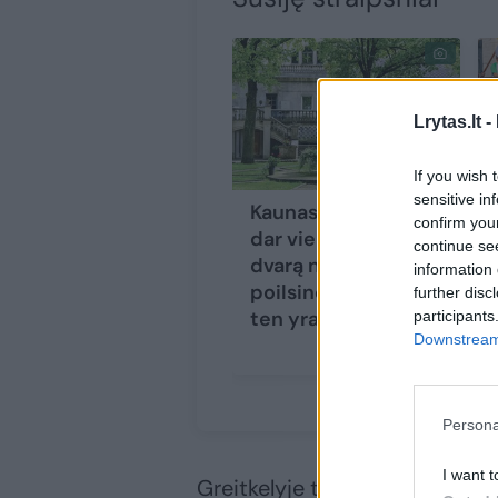
Lrytas.lt -
If you wish 
sensitive in
Kaunas nusitaikė į
confirm you
dar vieną pirkinį:
continue se
dvarą nori paversti
information 
poilsine, tik bėda –
further disc
ten yra gyventojų
participants
Downstream 
Persona
I want t
Greitkelyje ties Kauno riba šv