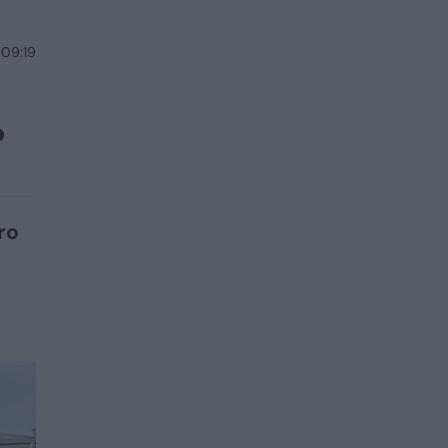
 09:19
?
ro