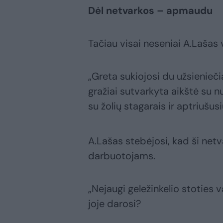
Dėl netvarkos – apmaudu
Tačiau visai neseniai A.Lašas vė
„Greta sukiojosi du užsienieč
gražiai sutvarkyta aikštė su nu
su žolių stagarais ir aptriušus
A.Lašas stebėjosi, kad ši netv
darbuotojams.
„Nejaugi geležinkelio stoties 
joje darosi?