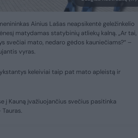
menininkas Ainius Lašas neapsikentė geležinkelio
mėnesį matydamas statybinių atliekų kalną. „Ar tai,
tys svečiai mato, nedaro gėdos kauniečiams?“ –
ujantis vyras.
kstantys keleiviai taip pat mato apleistą ir
 į Kauną įvažiuojančius svečius pasitinka
 Tauras.