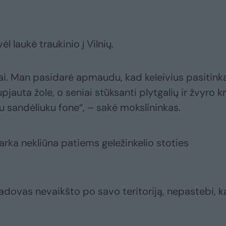
l laukė traukinio į Vilnių.
iai. Man pasidarė apmaudu, kad keleivius pasitink
pjauta žole, o seniai stūksanti plytgalių ir žvyro k
iu sandėliuku fone“, – sakė mokslininkas.
arka nekliūna patiems geležinkelio stoties
vadovas nevaikšto po savo teritoriją, nepastebi, k