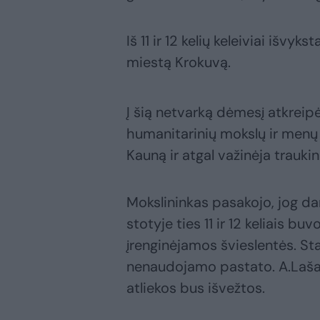
Iš 11 ir 12 kelių keleiviai išvyk
miestą Krokuvą.
Į šią netvarką dėmesį atkreipė
humanitarinių mokslų ir menų f
Kauną ir atgal važinėja traukin
Mokslininkas pasakojo, jog da
stotyje ties 11 ir 12 keliais b
įrenginėjamos švieslentės. St
nenaudojamo pastato. A.Lašas
atliekos bus išvežtos.