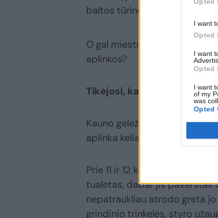
Opted 
baltos tūrinės raidės, nors ki
I want t
Opted 
O gal miesto riboženklių visai
I want 
aplinkos?
Advertis
Opted 
I want t
Tikėjosi, kad sutvarkys
of my P
was col
Opted 
Kauno geležinkelio stotis ir jos
aplinka kelia nuostabą.
Prie 11 ir 12 kelių stovi nen
tualetas, dabar jis paverstas 
nepatraukliau atrodo greta jo 
grindinio trinkelės, styro užau