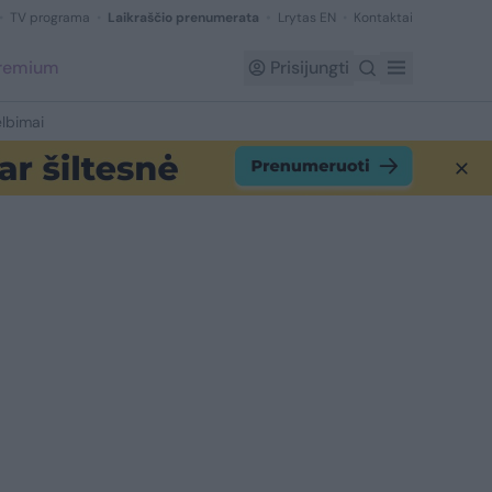
TV programa
Laikraščio prenumerata
Lrytas EN
Kontaktai
Premium
Prisijungti
lbimai