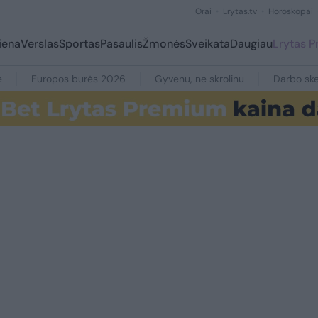
Orai
Lrytas.tv
Horoskopai
iena
Verslas
Sportas
Pasaulis
Žmonės
Sveikata
Daugiau
Lrytas 
e
Europos burės 2026
Gyvenu, ne skrolinu
Darbo ske