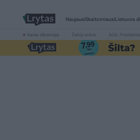
Naujausi
Skaitomiausi
Lietuvos d
Karas Ukrainoje
Žalioji erdvė
Ačiū, Prezident