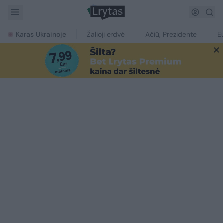
Karas Ukrainoje
Žalioji erdvė
Ačiū, Prezidente
E