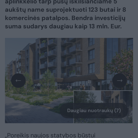
aplinkkelio tarp pušų iškilsiančiame 5
aukštų name suprojektuoti 123 butai ir 8
komercinės patalpos. Bendra investicijų
suma sudarys daugiau kaip 13 mln. Eur.
Daugiau nuotraukų (7)
„Poreikis naujos statybos būstui