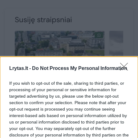
Susiję straipsniai
Lrytas.lt -
Do Not Process My Personal Information
→
If you wish to opt-out of the sale, sharing to third parties, or
processing of your personal or sensitive information for
Investuotojų žvilgsniai vis
Tai visiš
targeted advertising by us, please use the below opt-out
section to confirm your selection. Please note that after your
labiau krypsta į Naujamiestį:
veidą: p
opt-out request is processed you may continue seeing
už šį pastatą nepagailėjo
kvartala
interest-based ads based on personal information utilized by
kosminių pinigų
us or personal information disclosed to third parties prior to
your opt-out. You may separately opt-out of the further
disclosure of your personal information by third parties on the