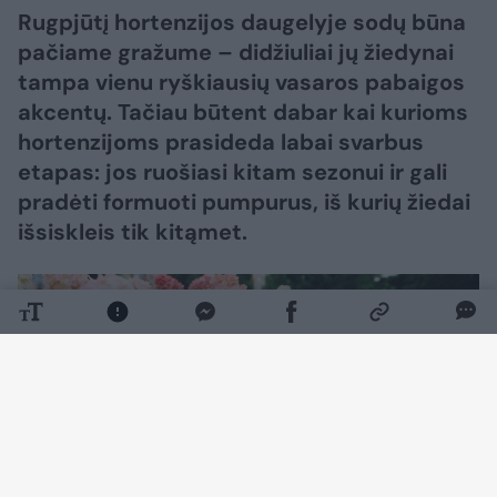
Rugpjūtį hortenzijos daugelyje sodų būna
pačiame gražume – didžiuliai jų žiedynai
tampa vienu ryškiausių vasaros pabaigos
akcentų. Tačiau būtent dabar kai kurioms
hortenzijoms prasideda labai svarbus
etapas: jos ruošiasi kitam sezonui ir gali
pradėti formuoti pumpurus, iš kurių žiedai
išsiskleis tik kitąmet.