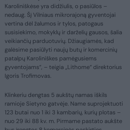
Karoliniškėse yra didžiulis, o pasiūlos –
nedaug. Šį Vilniaus mikrorajoną gyventojai
vertina dėl žalumos ir tylos, patogaus
susisiekimo, mokyklų ir darželių gausos, šalia
veikiančių parduotuvių. Džiaugiamės, kad
galėsime pasiūlyti naujų butų ir komercinių
patalpų Karoliniškes pamėgusiems
gyventojams“, – teigia „Lithome“ direktorius
Igoris Trofimovas.
Klinkeriu dengtas 5 aukštų namas iškils
ramioje Sietyno gatvėje. Name suprojektuoti
123 butai nuo 1 iki 3 kambarių, kurių plotas –
nuo 29 iki 88 kv. m. Pirmame pastato aukšte
bus įrengtos 8 komercinės paskirties