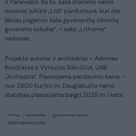
ir Panevėžio. Be to, šalia statomo namo
neseniai įsikūrė „Lidl“ parduotuvė, kuri dar
labiau pagerino šalia gyvenančių vilniečių
gyvenimo kokybę“, – sako „Lithome“
vadovas.
Projekto autoriai ir architektai – Adomas
Kondratas ir Vytautas Silevičius, UAB
„Archestra“. Planuojama pardavimo kaina –
nuo 2600 Eur/kv. m. Daugiabučio namo
statybas planuojama baigti 2025 m. I ketv.
Vilnius
Karoliniškės
gyvenamasis namas
Rodyti daugiau žymių