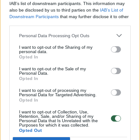
IAB’s list of downstream participants. This information may
also be disclosed by us to third parties on the
IAB’s List of
Downstream Participants
that may further disclose it to other
third parties.
Architektams kėlė tikslą suprojektuoti
Personal Data Processing Opt Outs
jaukų ir prie kraštovaizdžio derantį namą
I want to opt-out of the Sharing of my
personal data.
„Planuodami „Sietyno 3“ projektą,
Opted In
architektams kėlėme tikslą darniai įsilieti į
I want to opt-out of the Sale of my
Personal Data.
Karoliniškių pušyno kraštovaizdį ir sukurti
Opted In
jaukų būstą, tarsi pasislepiantį gamtoje, –
I want to opt-out of processing my
pasakoja „Lithome“ vadovas. – Natūrali
Personal Data for Targeted Advertising.
Opted In
namo apdaila, platūs balkonai, privačios
I want to opt-out of Collection, Use,
terasos ir šalia esančios erdvės
Retention, Sale, and/or Sharing of my
Personal Data that Is Unrelated with the
suprojektuotos taip, kad namo gyventojai
Purposes for which it was collected.
Opted Out
galėtų mėgautis tyla ir supančios aplinkos