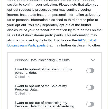
section to confirm your selection. Please note that after your
opt-out request is processed you may continue seeing
Galų g. 1 – 7 021 kv. m;
interest-based ads based on personal information utilized by
us or personal information disclosed to third parties prior to
your opt-out. You may separately opt-out of the further
Galų g. 5 – 6 884 kv. m;
disclosure of your personal information by third parties on the
IAB’s list of downstream participants. This information may
also be disclosed by us to third parties on the
IAB’s List of
Galų g. 9 – 7 024 kv. m;
Downstream Participants
that may further disclose it to other
third parties.
Personal Data Processing Opt Outs
Apželdintas sklypo plotas – 9 343,46 kv. m
(44,5 proc. sklypo ploto);
I want to opt-out of the Sharing of my
personal data.
Opted In
Pastatų bendras plotas – 34 156,01 kv. m:
I want to opt-out of the Sale of my
Personal Data.
Opted In
Antžeminis plotas – 22 277,76 kv. m;
I want to opt-out of processing my
Personal Data for Targeted Advertising.