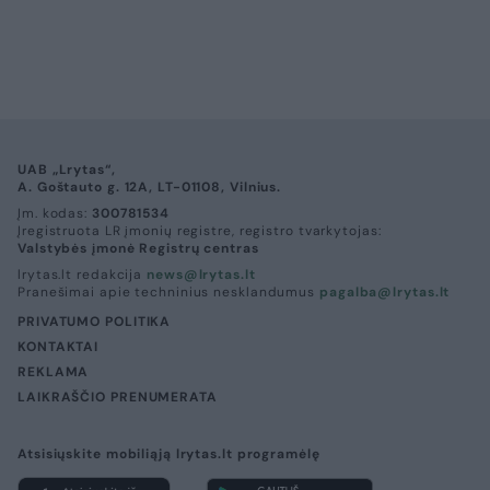
UAB „Lrytas“,
A. Goštauto g. 12A, LT-01108, Vilnius.
Įm. kodas:
300781534
Įregistruota LR įmonių registre, registro tvarkytojas:
Valstybės įmonė Registrų centras
lrytas.lt redakcija
news@lrytas.lt
Pranešimai apie techninius nesklandumus
pagalba@lrytas.lt
PRIVATUMO POLITIKA
KONTAKTAI
REKLAMA
LAIKRAŠČIO PRENUMERATA
Atsisiųskite mobiliąją lrytas.lt programėlę