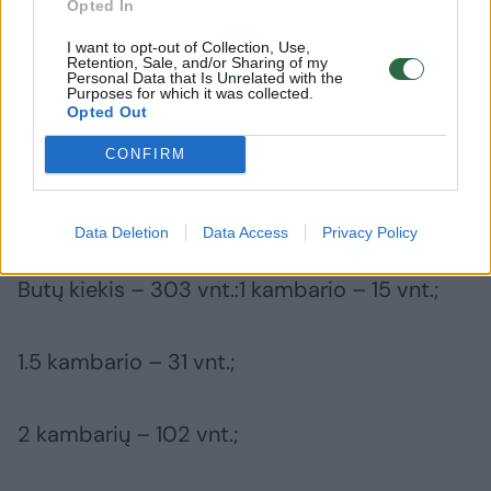
Opted In
Požeminės dalies plotas – 11 878,25 kv. m;
I want to opt-out of Collection, Use,
Retention, Sale, and/or Sharing of my
Personal Data that Is Unrelated with the
Purposes for which it was collected.
Statinių aukštis – iki 6 aukštų (iki 18,80 m
Opted Out
aukščio);
CONFIRM
Pastatų energetinio efektyvumo klasė – A++;
Data Deletion
Data Access
Privacy Policy
Butų kiekis – 303 vnt.:1 kambario – 15 vnt.;
1.5 kambario – 31 vnt.;
2 kambarių – 102 vnt.;