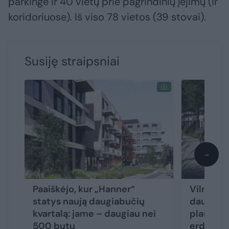
parkinge ir 40 vietų prie pagrindinių įėjimų (ir
koridoriuose). Iš viso 78 vietos (39 stovai).
Susiję straipsniai
→
Paaiškėjo, kur „Hanner“
Vilniuje 
statys naują daugiabučių
daugiabu
kvartalą: jame – daugiau nei
planuojam
500 butų
erdvės