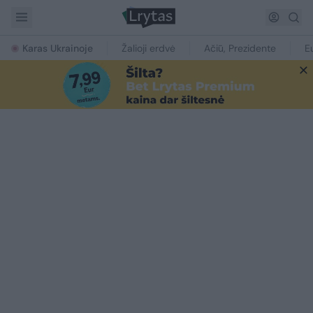
Karas Ukrainoje
Žalioji erdvė
Ačiū, Prezidente
E