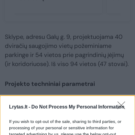
Sklype, adresu Galų g. 9, projektuojama 40
dviračių saugojimo vietų požeminiame
parkinge ir 54 vietos prie pagrindinių įėjimų
(ir koridoriuose). Iš viso 94 vietos (47 stovai).
Projekto techniniai parametrai
Planuojamo objekto adresas – Galų g. 1, 5 ir 9,
Lrytas.lt -
Do Not Process My Personal Information
Kalnėnai;
If you wish to opt-out of the sale, sharing to third parties, or
processing of your personal or sensitive information for
Sklypo plotas – 20 929 kv. m:
targeted advertising by us, please use the below opt-out