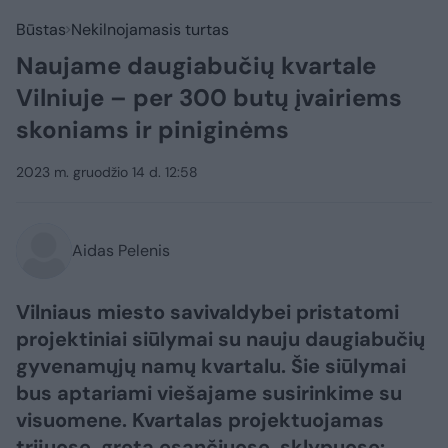
Būstas
Nekilnojamasis turtas
Naujame daugiabučių kvartale
Vilniuje – per 300 butų įvairiems
skoniams ir piniginėms
2023 m. gruodžio 14 d. 12:58
Aidas Pelenis
Vilniaus miesto savivaldybei pristatomi
projektiniai siūlymai su nauju daugiabučių
gyvenamųjų namų kvartalu. Šie siūlymai
bus aptariami viešajame susirinkime su
visuomene. Kvartalas projektuojamas
trijuose, greta esančiuose, sklypuose: