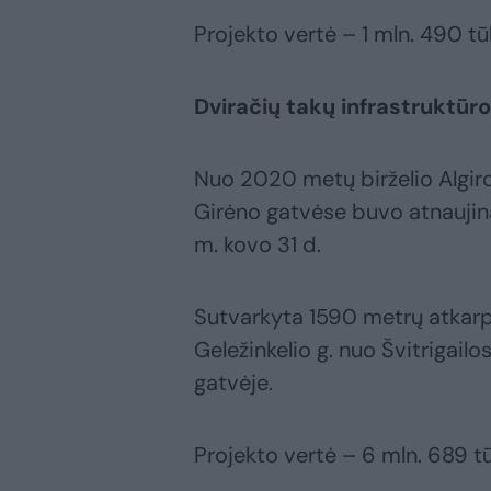
Projekto vertė – 1 mln. 490 tū
Dviračių takų infrastruktūr
Nuo 2020 metų birželio Algirdo
Girėno gatvėse buvo atnaujinam
m. kovo 31 d.
Sutvarkyta 1590 metrų atkarpa
Geležinkelio g. nuo Švitrigailo
gatvėje.
Projekto vertė – 6 mln. 689 tū