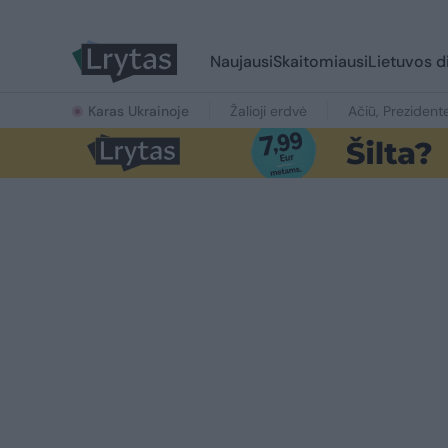
Naujausi
Skaitomiausi
Lietuvos d
Karas Ukrainoje
Žalioji erdvė
Ačiū, Prezident