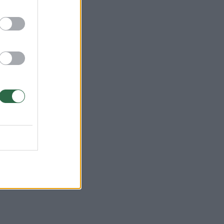
ngti
.
tu
ės,