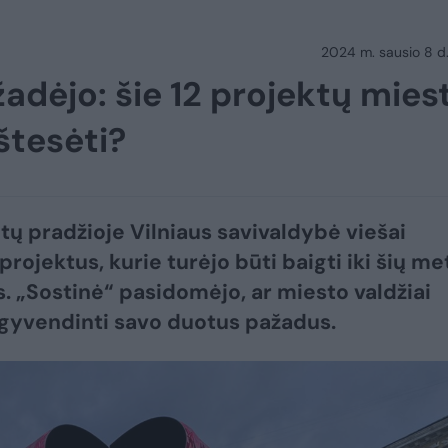
2024 m. sausio 8 d.
adėjo: šie 12 projektų mies
štesėti?
ų pradžioje Vilniaus savivaldybė viešai
projektus, kurie turėjo būti baigti iki šių me
. „Sostinė“ pasidomėjo, ar miesto valdžiai
gyvendinti savo duotus pažadus.