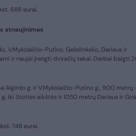
kst. 688 eurai.
os atnaujinimas
, V.Mykolaičio-Putino, Geležinkelio, Dariaus ir
i ir naujai įrengti dviračių takai. Darbai baigti 
 Algirdo g. ir V.Mykolaičio-Putino g., 900 metrų 
s g. iki Stoties aikštės ir 1050 metrų Dariaus ir Gir
kst. 748 eurai.