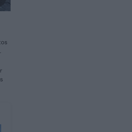
tos
.
r
us