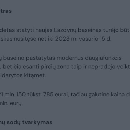
tras
dėtas statyti naujas Lazdynų baseinas turėjo būt
iskas nusitęsė net iki 2023 m. vasario 15 d.
nų baseino pastatytas modernus daugiafunkcis
bet čia esanti pirčių zona taip ir nepradėjo veikt
idarytos kitąmet.
 mln. 150 tūkst. 785 eurai, tačiau galutinė kaina d
mln. eurų.
ronų sodų tvarkymas