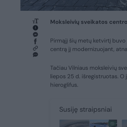
Moksleivių sveikatos centro
Pirmąjį šių metų ketvirtį buv
centrą jį modernizuojant, atn
Tačiau Vilniaus moksleivių sv
liepos 25 d. išregistruotas. O
hieroglifus.
Susiję straipsniai