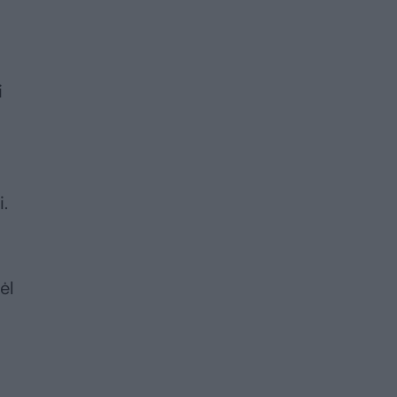
i
i.
ėl