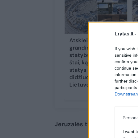
Lrytas.lt -
Atskleidė
grandiozinius
If you wish 
statybų planus:
sensitive in
štai, ką kitąmet
confirm you
continue se
statys
information 
didžiuosiuose
further disc
Lietuvos miestuose
participants
Downstream 
Persona
Jeruzalės tvenkinio parko 
I want t