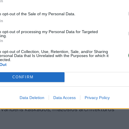
In
ujinti šį miesto parką, pritaikyti lankytojams, įre
o opt-out of the Sale of my Personal Data.
In
to opt-out of processing my Personal Data for Targeted
. pradžioje, tačiau jie iš vietos taip ir nepajudėjo
ing.
In
o opt-out of Collection, Use, Retention, Sale, and/or Sharing
tas vis dar planuojamas.
ersonal Data that Is Unrelated with the Purposes for which it
lected.
Out
ngrių gatvės
CONFIRM
ovo ir buvo baigtas 2023 m. vasario 28 d. Jo me
Data Deletion
Data Access
Privacy Policy
 šlaite esantys laiptai, įrengtos apžvalgos aikštel
ir vandens kaskados, mažosios architektūros