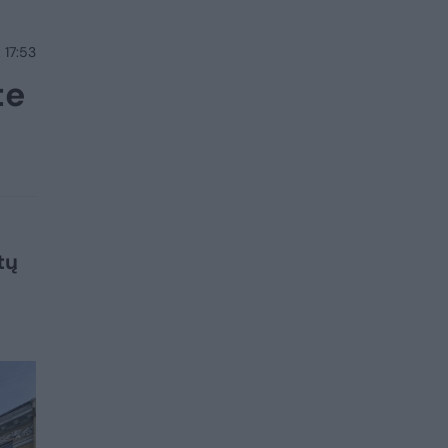
 17:53
te
tų