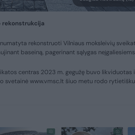
 rekonstrukcija
o numatyta rekonstruoti Vilniaus moksleivių sveika
aujinant baseiną, pagerinant sąlygas neįgaliesiems
eikatos centras 2023 m. gegužę buvo likviduotas i
 jo svetainė www.vmsc.lt šiuo metu rodo rytietišk