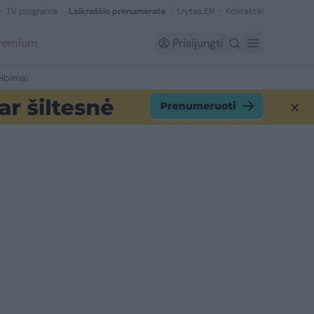
TV programa
Laikraščio prenumerata
Lrytas EN
Kontaktai
Premium
Prisijungti
lbimai