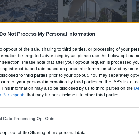
Do Not Process My Personal Information
Dėl nacionalinio
Šią Vilniaus
P
stadiono statybų
senamiesčio vietą
to opt-out of the sale, sharing to third parties, or processing of your per
nuostolių vis dar
kels naujai istorijai
formation for targeted advertising by us, please use the below opt-out s
aiškinasi: padaryta
– žada kai ką
r selection. Please note that after your opt-out request is processed y
eing interest-based ads based on personal information utilized by us or
nepataisoma žala
ypatinga
disclosed to third parties prior to your opt-out. You may separately opt-
losure of your personal information by third parties on the IAB’s list of
. This information may also be disclosed by us to third parties on the
IA
Participants
that may further disclose it to other third parties.
l Data Processing Opt Outs
tvarkymo pradžia
o opt-out of the Sharing of my personal data.