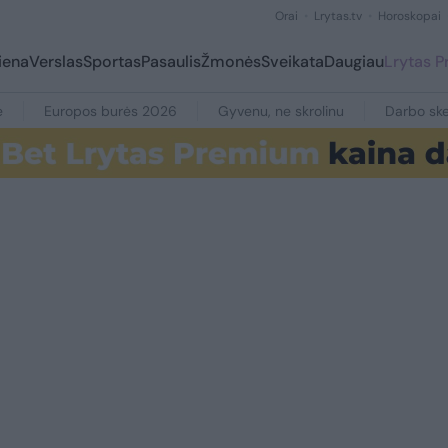
Orai
Lrytas.tv
Horoskopai
iena
Verslas
Sportas
Pasaulis
Žmonės
Sveikata
Daugiau
Lrytas 
e
Europos burės 2026
Gyvenu, ne skrolinu
Darbo ske