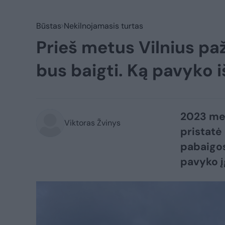
Būstas
Nekilnojamasis turtas
Prieš metus Vilnius paž
bus baigti. Ką pavyko i
2023 met
Viktoras Žvinys
pristatė 
pabaigos
pavyko į