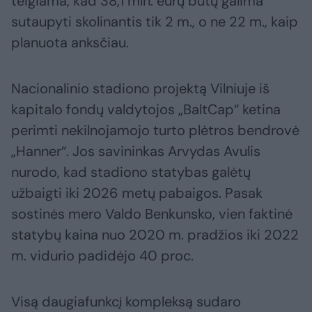
teigiama, kad 38,1 mln. eurų būtų galima
sutaupyti skolinantis tik 2 m., o ne 22 m., kaip
planuota anksčiau.
Nacionalinio stadiono projektą Vilniuje iš
kapitalo fondų valdytojos „BaltCap“ ketina
perimti nekilnojamojo turto plėtros bendrovė
„Hanner“. Jos savininkas Arvydas Avulis
nurodo, kad stadiono statybas galėtų
užbaigti iki 2026 metų pabaigos. Pasak
sostinės mero Valdo Benkunsko, vien faktinė
statybų kaina nuo 2020 m. pradžios iki 2022
m. vidurio padidėjo 40 proc.
Visą daugiafunkcį kompleksą sudaro