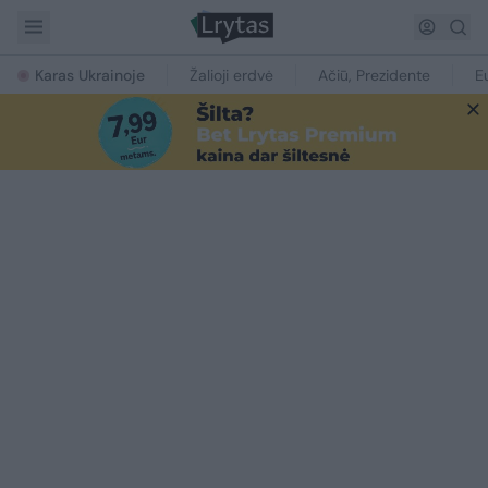
Karas Ukrainoje
Žalioji erdvė
Ačiū, Prezidente
E