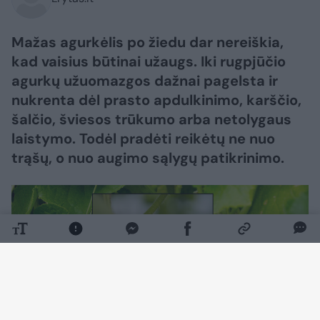
Mažas agurkėlis po žiedu dar nereiškia,
kad vaisius būtinai užaugs. Iki rugpjūčio
agurkų užuomazgos dažnai pagelsta ir
nukrenta dėl prasto apdulkinimo, karščio,
šalčio, šviesos trūkumo arba netolygaus
laistymo. Todėl pradėti reikėtų ne nuo
trąšų, o nuo augimo sąlygų patikrinimo.