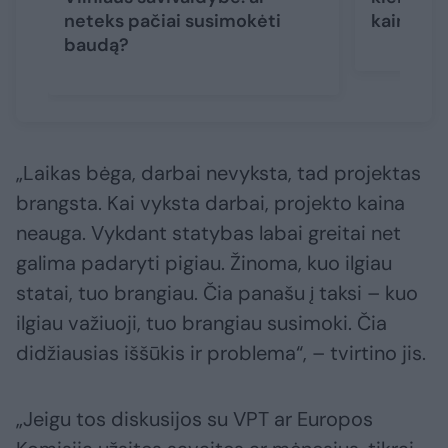
neteks pačiai susimokėti
kainuos,
baudą?
„Laikas bėga, darbai nevyksta, tad projektas
brangsta. Kai vyksta darbai, projekto kaina
neauga. Vykdant statybas labai greitai net
galima padaryti pigiau. Žinoma, kuo ilgiau
statai, tuo brangiau. Čia panašu į taksi – kuo
ilgiau važiuoji, tuo brangiau susimoki. Čia
didžiausias iššūkis ir problema“, – tvirtino jis.
„Jeigu tos diskusijos su VPT ar Europos