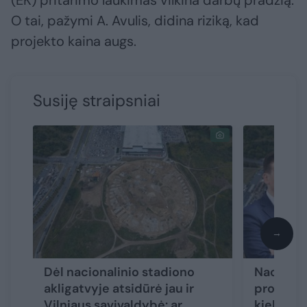
(EK) pritarimo laukimas vilkina darbų pradžią.
O tai, pažymi A. Avulis, didina riziką, kad
projekto kaina augs.
Susiję straipsniai
→
Dėl nacionalinio stadiono
Nacional
akligatvyje atsidūrė jau ir
projekto
Vilniaus savivaldybė: ar
kiek bus 