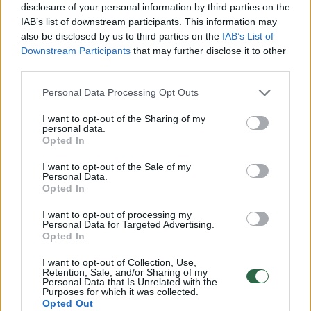
disclosure of your personal information by third parties on the
IAB’s list of downstream participants. This information may
„Į išvadą iš vienos pusės turime atsižvelgti,
also be disclosed by us to third parties on the
IAB’s List of
bet turime labai stiprių argumentų prieš VPT,
Downstream Participants
that may further disclose it to other
third parties.
nes kai kurios jų pastabos nėra stipriai
pagrįstos ir argumentuotos“, – sakė jis.
Personal Data Processing Opt Outs
I want to opt-out of the Sharing of my
personal data.
Vis dar pasiruošęs atiduoti projektą, jeigu
Opted In
kažkas gali pastatyti pigiau
I want to opt-out of the Sale of my
Personal Data.
Opted In
Po VPT išvados visuomenėje vėl iškilus
I want to opt-out of processing my
klausimui, ar Nacionalinio stadiono projektas
Personal Data for Targeted Advertising.
Opted In
nėra per brangus, A. Avulis teigia, kad,
I want to opt-out of Collection, Use,
remiantis institucijų informacija, tai
Retention, Sale, and/or Sharing of my
Personal Data that Is Unrelated with the
pigiausias įmanomas variantas. Jeigu
Purposes for which it was collected.
Opted Out
egzistuotų kompanijų, galinčių pastatyti šį