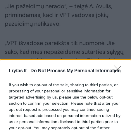
„Jie pažeidimų nerado“, – teigė A. Avulis,
primindamas, kad ir VPT vadovas jokių
pažeidimų nefiksavo.
„VPT išvadose pareikšta tik nuomonė. Jie
sako, kad mes nepažeidėme sutarties sąlygų,
mes nepažeidėme teisės aktų. Tiesiog, jeigu
žmonių kalba pasakyti, VPT atrodo, jog galėjo
Lrytas.lt -
Do Not Process My Personal Information
savivaldybė susitarti ir geriau“, – komentavo
If you wish to opt-out of the sale, sharing to third parties, or
jis.
processing of your personal or sensitive information for
targeted advertising by us, please use the below opt-out
section to confirm your selection. Please note that after your
A. Avulis įsitikinęs, kad VPT nevisai įvertino
opt-out request is processed you may continue seeing
derybų tarp savivaldybės ir „Hanner“
interest-based ads based on personal information utilized by
us or personal information disclosed to third parties prior to
pasiekimus.
your opt-out. You may separately opt-out of the further