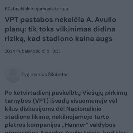
Būstas
Nekilnojamasis turtas
VPT pastabos nekeičia A. Avulio
planų: tik toks vilkinimas didina
riziką, kad stadiono kaina augs
2024 m. balandžio 15 d. 13:33
Žygimantas Šilobritas
Po ketvirtadienį paskelbtų Viešųjų pirkimų
tarnybos (VPT) išvadų visuomenėje vėl
kilus diskusijoms dėl Nacionalinio
stadiono likimo, nekilnojamojo turto
plėtros kompanijos „Hanner“ valdybos
pirmininkas Arvydas Avulis teigia, kad šios