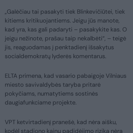
„Galėčiau tai pasakyti tiek Blinkevičiūtei, tiek
kitiems kritikuojantiems. Jeigu jūs manote,
kad yra, kas gali padaryti – pasakykite kas. O
jeigu nežinote, prašau taip nekalbėti“, – teigė
jis, reaguodamas į penktadienį išsakytus
socialdemokratų lyderės komentarus.
ELTA primena, kad vasario pabaigoje Vilniaus
miesto savivaldybės taryba pritarė
pokyčiams, numatytiems sostinės
daugiafunkciame projekte.
VPT ketvirtadienį pranešė, kad nėra aišku,
kodėl stadiono kainų padidėjimo rizika nėra