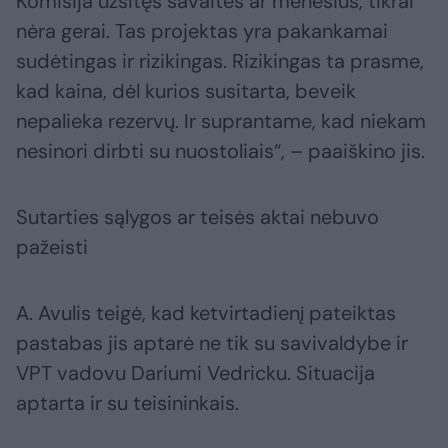
Komisija užsitęs savaites ar mėnesius, tikrai
nėra gerai. Tas projektas yra pakankamai
sudėtingas ir rizikingas. Rizikingas ta prasme,
kad kaina, dėl kurios susitarta, beveik
nepalieka rezervų. Ir suprantame, kad niekam
nesinori dirbti su nuostoliais“, – paaiškino jis.
Sutarties sąlygos ar teisės aktai nebuvo
pažeisti
A. Avulis teigė, kad ketvirtadienį pateiktas
pastabas jis aptarė ne tik su savivaldybe ir
VPT vadovu Dariumi Vedricku. Situacija
aptarta ir su teisininkais.