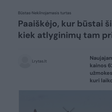
Būstas
Nekilnojamasis turtas
Paaiškėjo, kur būstai š
kiek atlyginimų tam pr
Naujajam
Lrytas.lt
kainos 6
užmokesč
kuri laik