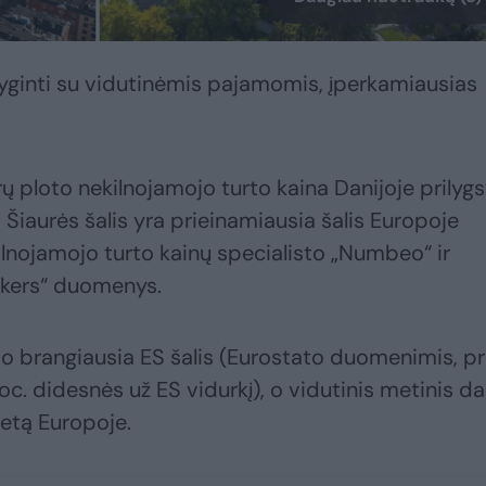
lyginti su vidutinėmis pajamomis, įperkamiausias
ų ploto nekilnojamojo turto kaina Danijoje prilygs
i Šiaurės šalis yra prieinamiausia šalis Europoje
ilnojamojo turto kainų specialisto „Numbeo“ ir
okers“ duomenys.
o brangiausia ES šalis (Eurostato duomenimis, pr
oc. didesnės už ES vidurkį), o vidutinis metinis d
etą Europoje.