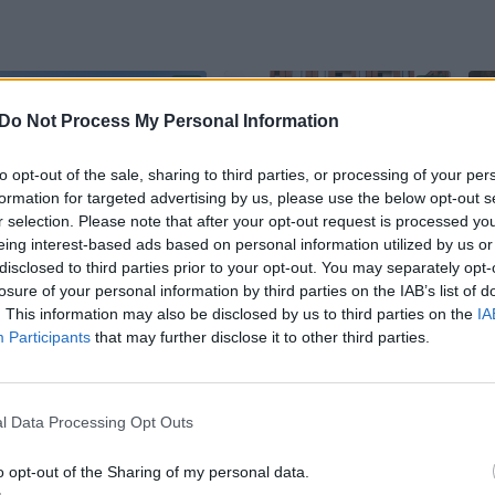
Do Not Process My Personal Information
to opt-out of the sale, sharing to third parties, or processing of your per
formation for targeted advertising by us, please use the below opt-out s
r selection. Please note that after your opt-out request is processed y
Individualių namų
Sparčiausia NT
eing interest-based ads based on personal information utilized by us or
savininkams –
plėtra Kaune –
disclosed to third parties prior to your opt-out. You may separately opt-
losure of your personal information by third parties on the IAB’s list of
svarbi žinia: kas ir
kairiajame Nemuno
. This information may also be disclosed by us to third parties on the
IA
kiek tūkstančių
krante: į SBA
Participants
that may further disclose it to other third parties.
paramos gali gauti
vystomą rajoną
(1)
investuos per 250
mln. eurų
l Data Processing Opt Outs
o opt-out of the Sharing of my personal data.