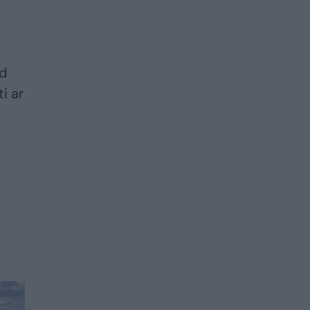
ad
i ar