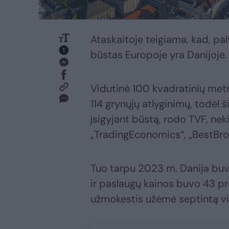
Ataskaitoje teigiama, kad, pa
būstas Europoje yra Danijoje.
Vidutinė 100 kvadratinių metr
114 grynųjų atlyginimų, todėl š
įsigyjant būstą, rodo TVF, nek
„TradingEconomics“, „BestBr
Tuo tarpu 2023 m. Danija buv
ir paslaugų kainos buvo 43 pr
užmokestis užėmė septintą vi