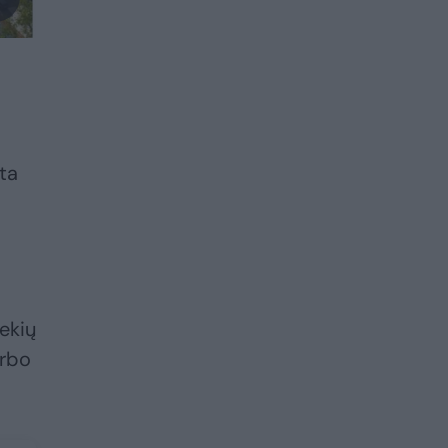
ta
ekių
arbo