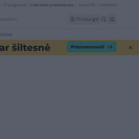
TV programa
Laikraščio prenumerata
Lrytas EN
Kontaktai
Premium
Prisijungti
lbimai