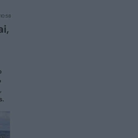
 10:58
i,
o
o
,
s.