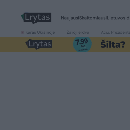
Naujausi
Skaitomiausi
Lietuvos d
Karas Ukrainoje
Žalioji erdvė
Ačiū, Prezident