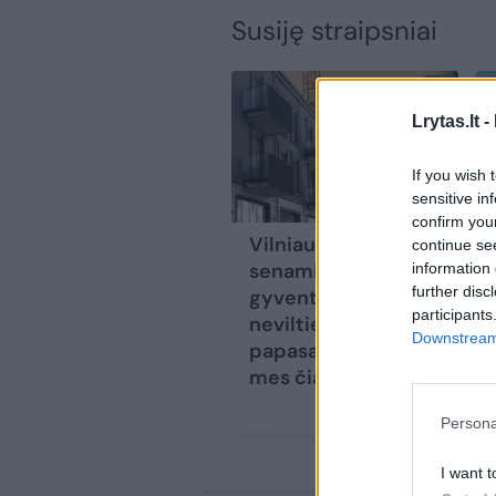
Susiję straipsniai
Lrytas.lt -
If you wish 
sensitive in
confirm you
Vilniaus
continue se
senamiesčio
information 
further disc
gyventojai apimti
participants
nevilties: „Leiskite
Downstream 
papasakoti, kaip
mes čia vargstame“
Persona
I want t