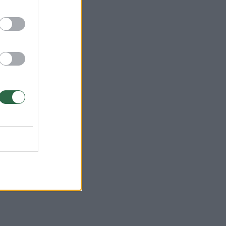
anda
ia