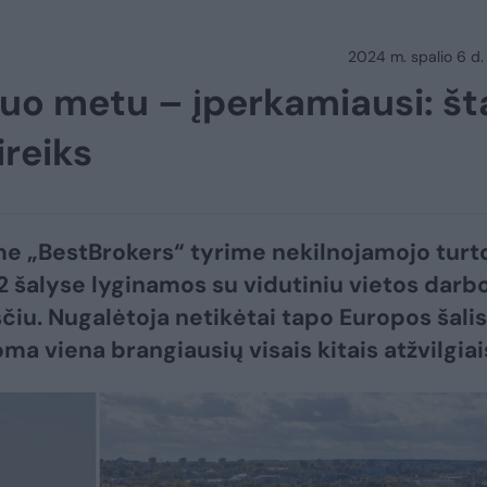
2024 m. spalio 6 d.
iuo metu – įperkamiausi: šta
ireiks
e „BestBrokers“ tyrime nekilnojamojo turt
2 šalyse lyginamos su vidutiniu vietos darb
iu. Nugalėtoja netikėtai tapo Europos šalis
oma viena brangiausių visais kitais atžvilgiai