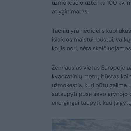
užmokesčio užtenka 100 kv. m 
atlyginimams.
Tačiau yra nedidelis kabliukas, 
išlaidos maistui, būstui, vaikų
ko jis nori, nėra skaičiuojamos
Žemiausias vietas Europoje uži
kvadratinių metrų būstas kain
užmokestis, kurį būtų galima u
sutaupyti pusę savo grynojo 
energingai taupyti, kad įsigy