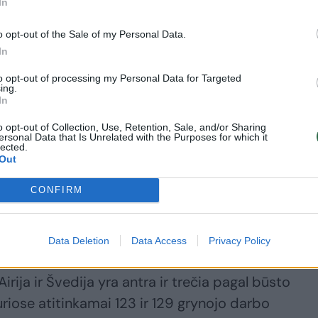
In
irtingose šalyse labai skiriasi, „BestBrokers“ kom
o opt-out of the Sale of my Personal Data.
o turto rinką per tai, kiek mėnesių atlyginimo reik
In
 Europos šalyse“, – rašoma ataskaitoje.
to opt-out of processing my Personal Data for Targeted
ing.
In
as remiantis duomenimis, nagrinėjančiais būsto
o opt-out of Collection, Use, Retention, Sale, and/or Sharing
ersonal Data that Is Unrelated with the Purposes for which it
nesines pajamas, infliaciją ir „realias“ hipotekos
lected.
Out
kos palūkanų normas, pakoreguotas atsižvelgiant į
CONFIRM
tų ilgiausiai taupyti būstui?
Data Deletion
Data Access
Privacy Policy
rija ir Švedija yra antra ir trečia pagal būsto
iose atitinkamai 123 ir 129 grynojo darbo