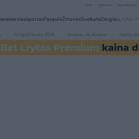
Orai
Lrytas.tv
Horoskopai
iena
Verslas
Sportas
Pasaulis
Žmonės
Sveikata
Daugiau
Lrytas 
e
Europos burės 2026
Gyvenu, ne skrolinu
Darbo ske