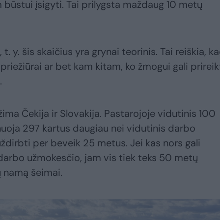
būstui įsigyti. Tai prilygsta maždaug 10 metų
t. y. šis skaičius yra grynai teorinis. Tai reiškia, k
 priežiūrai ar bet kam kitam, ko žmogui gali prireikt
.
ma Čekija ir Slovakija. Pastarojoje vidutinis 100
uoja 297 kartus daugiau nei vidutinis darbo
ždirbti per beveik 25 metus. Jei kas nors gali
darbo užmokesčio, jam vis tiek teks 50 metų
tų namą šeimai.