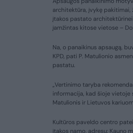
Apsaugos panaikinimo motyva
architektūra, įvykę pakitima
įtakos pastato architektūrinei
įamžintas kitose vietose – Dot
Na, o panaikinus apsaugą, buv
KPD, pati P. Matulionio asmen
pastatu.
„Vertinimo taryba rekomendavo
informacija, kad šioje vietoj
Matulionis ir Lietuvos kariuo
Kultūros paveldo centro patei
įtakos namo, adresu: Kauno m. 