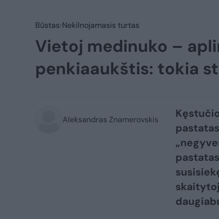
Būstas
Nekilnojamasis turtas
Vietoj medinuko – apli
penkiaaukštis: tokia s
Kęstučio
Aleksandras Znamerovskis
pastatas 
„negyven
pastatas
susisiek
skaitytoj
daugiabu