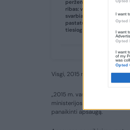
Opted 
peržengė visas
ribas: vieną
I want t
svarbiausių Kauno
Opted 
pastatų renovuoja
tiesiog kaip nori
I want 
Advertis
Opted 
I want t
of my P
was col
Opted 
Visgi, 2015 m. KPD nusprendė 
„2015 m. vasario 23 d. posėd
ministerijos trečioji nekilno
panaikinti apsaugą.