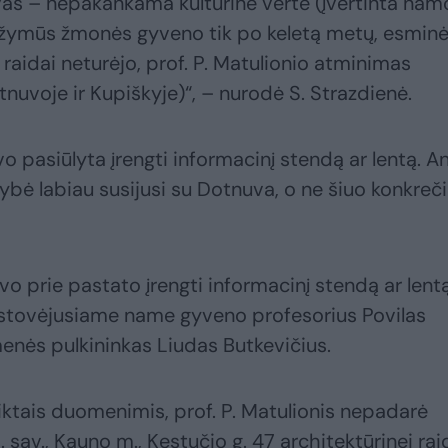
s – nepakankama kultūrinė vertė (įvertinta nam
i, žymūs žmonės gyveno tik po keletą metų, esmin
 raidai neturėjo, prof. P. Matulionio atminimas
nuvoje ir Kupiškyje)“, – nurodė S. Strazdienė.
o pasiūlyta įrengti informacinį stendą ar lentą. A
ybė labiau susijusi su Dotnuva, o ne šiuo konkreč
 prie pastato įrengti informacinį stendą ar lent
e stovėjusiame name gyveno profesorius Povilas
menės pulkininkas Liudas Butkevičius.
ktais duomenimis, prof. P. Matulionis nepadarė
sav., Kauno m., Kęstučio g. 47 architektūrinei raid