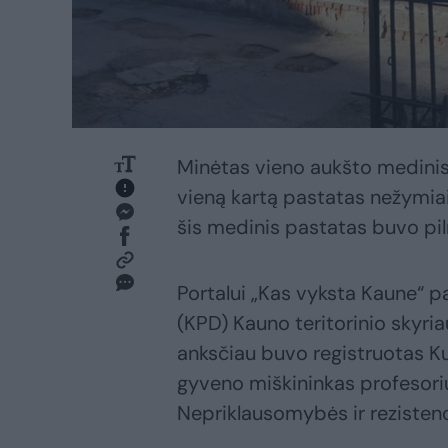
Minėtas vieno aukšto medinis
vieną kartą pastatas nežymia
šis medinis pastatas buvo pi
Portalui „Kas vyksta Kaune“ 
(KPD) Kauno teritorinio skyri
anksčiau buvo registruotas Ku
gyveno miškininkas profesoriu
Nepriklausomybės ir rezistenc