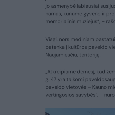
jo asmenybė labiausiai susiju
namas, kuriame gyveno ir prof.
memorialinis muziejus“, – r
Visgi, nors mediniam pastat
patenka į kultūros paveldo v
Naujamiesčiu, teritoriją.
„Atkreipiame dėmesį, kad žemė
g. 47 yra taikomi paveldosaug
paveldo vietovės – Kauno mies
vertingosios savybės“, – nur