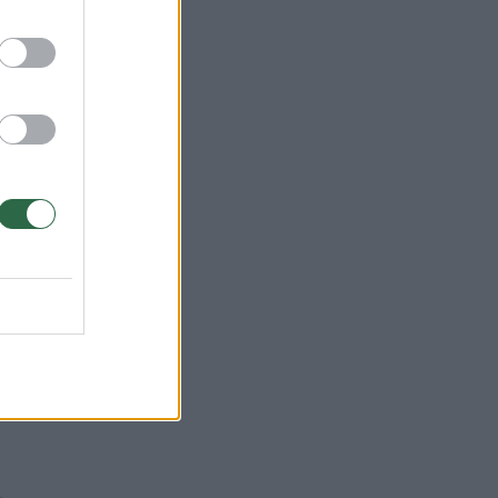
agina įsirengti
priedangas, net dalį
darbų finansuoja,
et įspėja: kartais
os gali virsti
spąstais
(1)
m