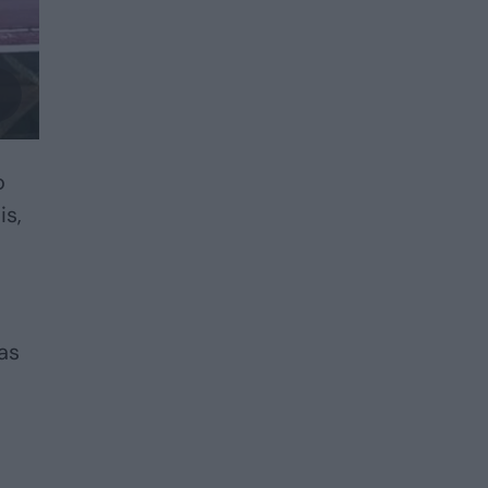
o
is,
as