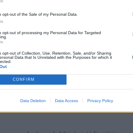
In
sargai pramiegojo,
kaip reikiant:
r
o savivaldybė tuo
valdininkai
o opt-out of the Sale of my Personal Data.
pasinaudojo –
pageidauja rūmų
In
griuvo dar viena
išskirtinėje vietoje
b
tarpukario vila
(1)
(4)
j
to opt-out of processing my Personal Data for Targeted
ing.
In
o opt-out of Collection, Use, Retention, Sale, and/or Sharing
ersonal Data that Is Unrelated with the Purposes for which it
lected.
Out
naikinti pastato teisinę apsaugą.
CONFIRM
yje Kultūros paveldo departamento prie Kultūros
Data Deletion
Data Access
Privacy Policy
jamojo kultūros paveldo vertinimo taryba nutarė ja