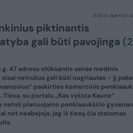
2024 m. lapkričio 1 d.
nkinius piktinantis
tatyba gali būti pavojinga
(2
 g. 47 adresu stūksantis senas medinis
visai netrukus gali būti nugriautas – jį pake
amosios“ paskirties komercinis penkiaauk
. Tiesa, su portalu „Kas vyksta Kaune“
ę netoli planuojamo penkiaaukščio gyvenan
ai net neabejoja, jog iš tiesų čia statomas
tis.