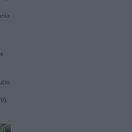
onio
os
učio
9),