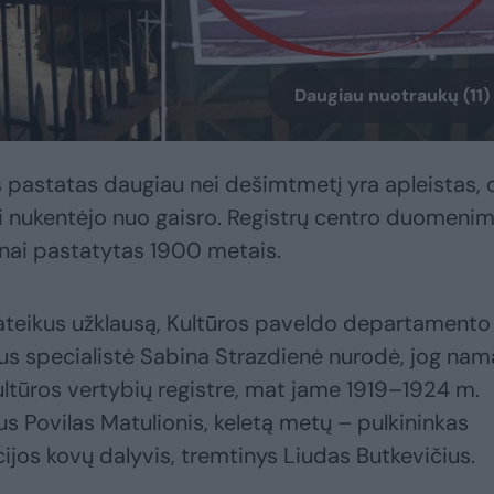
Daugiau nuotraukų (11)
 pastatas daugiau nei dešimtmetį yra apleistas, 
i nukentėjo nuo gaisro. Registrų centro duomenim
lnai pastatytas 1900 metais.
pateikus užklausą, Kultūros paveldo departamento
aus specialistė Sabina Strazdienė nurodė, jog nam
ltūros vertybių registre, mat jame 1919–1924 m.
s Povilas Matulionis, keletą metų – pulkininkas
ijos kovų dalyvis, tremtinys Liudas Butkevičius.