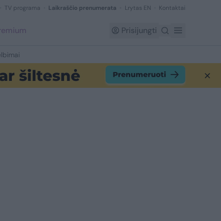
TV programa
Laikraščio prenumerata
Lrytas EN
Kontaktai
Premium
Prisijungti
lbimai