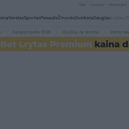
Orai
Lrytas.tv
Horoskopai
iena
Verslas
Sportas
Pasaulis
Žmonės
Sveikata
Daugiau
Lrytas 
e
Europos burės 2026
Gyvenu, ne skrolinu
Darbo ske