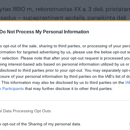
as 1890 m., rekonstruotas XX a. 3 deš. pristatan
fasadus – supaprastinant apdailą, panaikinta dalį
kardinis stogas. Pokario metais, remontuojant
Do Not Process My Personal Information
žiniai, išardytos krosnys. XX a. pab. pastate kilo
lį.
to opt-out of the sale, sharing to third parties, or processing of your per
formation for targeted advertising by us, please use the below opt-out s
r selection. Please note that after your opt-out request is processed y
eing interest-based ads based on personal information utilized by us or
disclosed to third parties prior to your opt-out. You may separately opt-
losure of your personal information by third parties on the IAB’s list of
. This information may also be disclosed by us to third parties on the
IA
Participants
that may further disclose it to other third parties.
l Data Processing Opt Outs
o opt-out of the Sharing of my personal data.
Kauno paveldo
Kaunas driokstelėjo