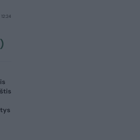
 12:24
)
is
štis
tys