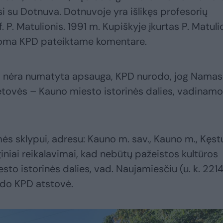
si su Dotnuva. Dotnuvoje yra išlikęs profesorių
 P. Matulionis. 1991 m. Kupiškyje įkurtas P. Matuli
ašoma KPD pateiktame komentare.
ui nėra numatyta apsauga, KPD nurodo, jog Namas
ietovės – Kauno miesto istorinės dalies, vadinam
s sklypui, adresu: Kauno m. sav., Kauno m., Kęst
iniai reikalavimai, kad nebūtų pažeistos kultūros
to istorinės dalies, vad. Naujamiesčiu (u. k. 2214
odo KPD atstovė.