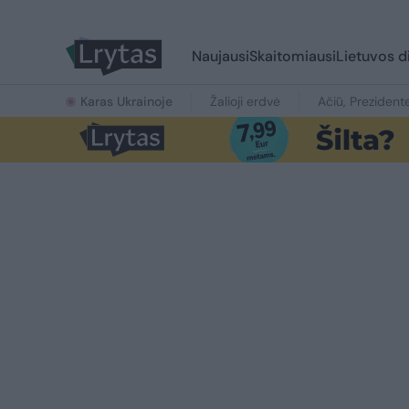
Naujausi
Skaitomiausi
Lietuvos d
Karas Ukrainoje
Žalioji erdvė
Ačiū, Prezident