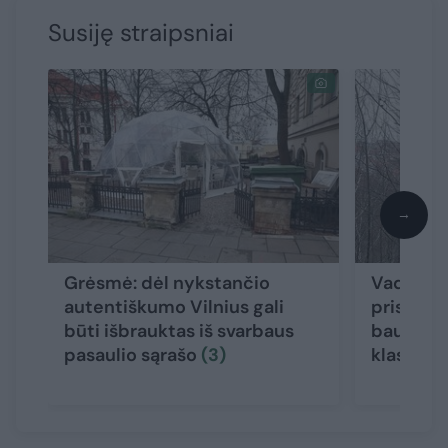
Susiję straipsniai
→
Grėsmė: dėl nykstančio
Vadina t
autentiškumo Vilnius gali
prisiden
būti išbrauktas iš svarbaus
baubu n
pasaulio sąrašo
(3)
klasikų V