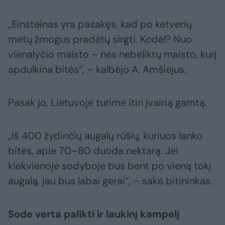
„Einsteinas yra pasakęs, kad po ketverių
metų žmogus pradėtų sirgti. Kodėl? Nuo
vienalyčio maisto – nes nebeliktų maisto, kurį
apdulkina bitės“, – kalbėjo A. Amšiejus.
Pasak jo, Lietuvoje turime itin įvairią gamtą.
„Iš 400 žydinčių augalų rūšių, kuriuos lanko
bitės, apie 70–80 duoda nektarą. Jei
kiekvienoje sodyboje bus bent po vieną tokį
augalą, jau bus labai gerai“, – sakė bitininkas.
Sode verta palikti ir laukinį kampelį