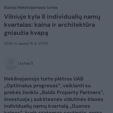
Būstas
Nekilnojamasis turtas
Vilniuje kyla 8 individualių namų
kvartalas: kaina ir architektūra
gniaužia kvapą
2025 m. sausio 15 d. 07:50
Lrytas.lt
Nekilnojamojo turto plėtros UAB
„Optimalus progresas“, veikianti su
prekės ženklu „Bolds Property Partners“,
investuoja į aukštesnės vidutinės klasės
individualių namų kvartalą „Duonos
kalnas“, kuris statomas sostinėje, greta