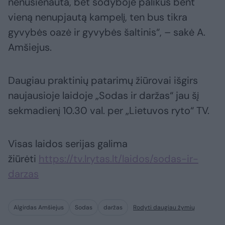
nenušienauta, bet sodyboje palikus bent
vieną nenupjautą kampelį, ten bus tikra
gyvybės oazė ir gyvybės šaltinis“, – sakė A.
Amšiejus.
Daugiau praktinių patarimų žiūrovai išgirs
naujausioje laidoje „Sodas ir daržas“ jau šį
sekmadienį 10.30 val. per „Lietuvos ryto“ TV.
Visas laidos serijas galima
žiūrėti
https://tv.lrytas.lt/laidos/sodas-ir-
darzas
Algirdas Amšiejus
Sodas
daržas
Rodyti daugiau žymių