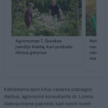
Agronomas T. Gurskas
Net ir t
įvardijo klaidą, kuri pražudo
naujas au
ištisus gėlynus
vienos s
medelyne
Kalbėdama apie kitus vasaros pabaigos
darbus, agronomė konsultantė dr. Loreta
Aleknavičienė pabrėžė, kad norint turėti