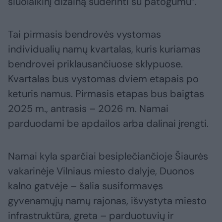
šiuolaikinį dizainą suderinti su patogumu“.
Tai pirmasis bendrovės vystomas
individualių namų kvartalas, kuris kuriamas
bendrovei priklausančiuose sklypuose.
Kvartalas bus vystomas dviem etapais po
keturis namus. Pirmasis etapas bus baigtas
2025 m., antrasis – 2026 m. Namai
parduodami be apdailos arba dalinai įrengti.
Namai kyla sparčiai besiplečiančioje Šiaurės
vakarinėje Vilniaus miesto dalyje, Duonos
kalno gatvėje – šalia susiformavęs
gyvenamųjų namų rajonas, išvystyta miesto
infrastruktūra, greta – parduotuvių ir