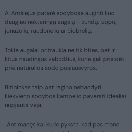
A. Amšiejus patarė sodybose auginti kuo
daugiau nektaringų augalų – zundų, izopų,
jonažolių, raudonėlių ar čiobrelių.
Tokie augalai pritraukia ne tik bites, bet ir
kitus naudingus vabzdžius, kurie gali prisidėti
prie natūralios sodo pusiausvyros.
Bitininkas taip pat ragino nebandyti
kiekvieno sodybos kampelio paversti idealiai
nupjauta veja.
„Ant manęs kai kurie pyksta, kad pas mane