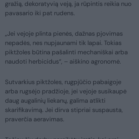
gražią, dekoratyvią veją, ja rūpintis reikia nuo
pavasario iki pat rudens.
„Jei vejoje plinta pienės, dažnas pjovimas
nepadės, nes nupjaunami tik lapai. Tokias
piktžoles būtina pašalinti mechaniškai arba
naudoti herbicidus“, – aiškino agronomė.
Sutvarkius piktžoles, rugpjūčio pabaigoje
arba rugsėjo pradžioje, jei vejoje susikaupė
daug augalinių liekanų, galima atlikti
skarifikavimą. Jei dirva stipriai suspausta,
praverčia aeravimas.