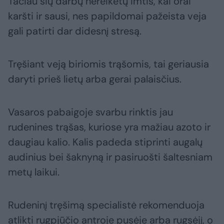
Tačiau šių darbų nereikėtų imtis, kai orai
karšti ir sausi, nes papildomai pažeista veja
gali patirti dar didesnį stresą.
Tręšiant veją biriomis trąšomis, tai geriausia
daryti prieš lietų arba gerai palaisčius.
Vasaros pabaigoje svarbu rinktis jau
rudenines trąšas, kuriose yra mažiau azoto ir
daugiau kalio. Kalis padeda stiprinti augalų
audinius bei šaknyną ir pasiruošti šaltesniam
metų laikui.
Rudeninį tręšimą specialistė rekomenduoja
atlikti rugpjūčio antroje pusėje arba rugsėjį, o