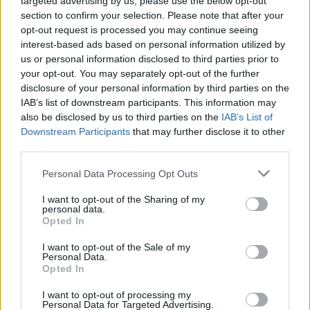
targeted advertising by us, please use the below opt-out
section to confirm your selection. Please note that after your
opt-out request is processed you may continue seeing
interest-based ads based on personal information utilized by
us or personal information disclosed to third parties prior to
your opt-out. You may separately opt-out of the further
disclosure of your personal information by third parties on the
IAB’s list of downstream participants. This information may
Daugiau nuotraukų (7)
also be disclosed by us to third parties on the
IAB’s List of
Downstream Participants
that may further disclose it to other
third parties.
Laidos „Sodas ir daržas“ vedėja Kamilė
Personal Data Processing Opt Outs
Lymontienė parodė paprastą būdą, kaip
I want to opt-out of the Sharing of my
kurklius išvilioti iš jų urvelių be cheminių
personal data.
Opted In
priemonių. Kartu su agronome dr. Loreta
I want to opt-out of the Sale of my
Aleknavičiene ji papasakojo ir apie tai, kaip
Personal Data.
Opted In
artėjant rudeniui prižiūrėti veją, kad ši išliktų
graži ir tinkamai pasiruoštų žiemai.
I want to opt-out of processing my
Personal Data for Targeted Advertising.