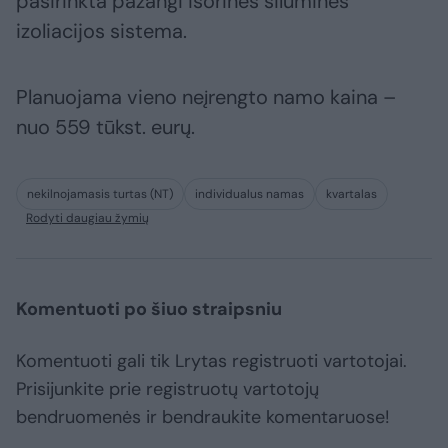
pasirinkta pažangi išorinės šiluminės
izoliacijos sistema.
Planuojama vieno neįrengto namo kaina –
nuo 559 tūkst. eurų.
nekilnojamasis turtas (NT)
individualus namas
kvartalas
Rodyti daugiau žymių
Komentuoti po šiuo straipsniu
Komentuoti gali tik Lrytas registruoti vartotojai.
Prisijunkite prie registruotų vartotojų
bendruomenės ir bendraukite komentaruose!