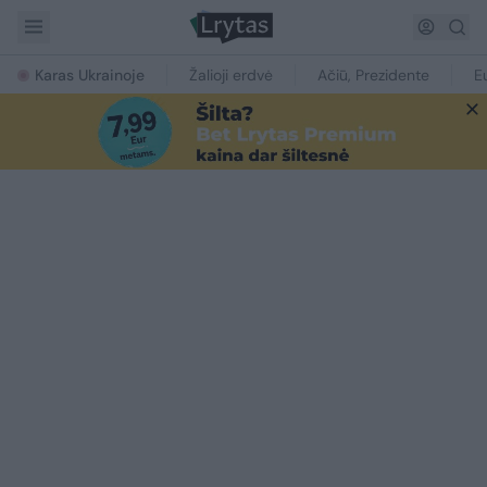
Karas Ukrainoje
Žalioji erdvė
Ačiū, Prezidente
E