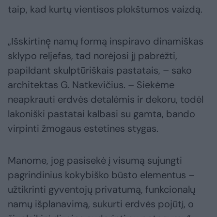
taip, kad kurtų vientisos plokštumos vaizdą.
„Išskirtinę̨ namų formą inspiravo dinamiškas
sklypo reljefas, tad norėjosi jį pabrėžti,
papildant skulptūriškais pastatais, – sako
architektas G. Natkevičius. – Siekėme
neapkrauti erdvės detalėmis ir dekoru, todėl
lakoniški pastatai kalbasi su gamta, bando
virpinti žmogaus estetines stygas.
Manome, jog pasisekė į visumą sujungti
pagrindinius kokybiško būsto elementus –
užtikrinti gyventojų privatumą, funkcionalų
namų išplanavimą, sukurti erdvės pojūtį, o