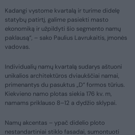
Kadangi vystome kvartalą ir turime didelę
statybų patirtį, galime pasiekti masto
ekonomiką ir užpildyti šio segmento namų
paklausą“, – sako Paulius Lavrukaitis, įmonės
vadovas.
Individualių namų kvartalą sudarys aštuoni
unikalios architektūros dviaukščiai namai,
primenantys du pasuktus „D“ formos tūrius.
Kiekvieno namo plotas siekia 176 kv. m,
namams priklauso 8–12 a dydžio sklypai.
Namų akcentas – ypač didelio ploto
nestandartiniai stiklo fasadai, sumontuoti