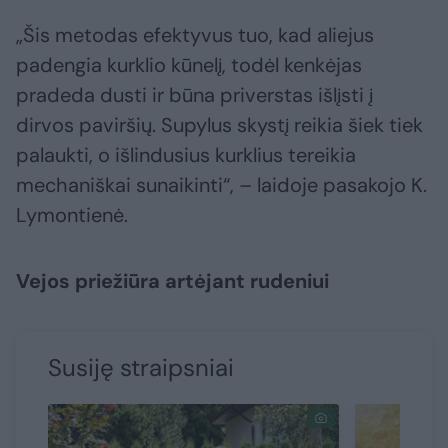
„Šis metodas efektyvus tuo, kad aliejus
padengia kurklio kūnelį, todėl kenkėjas
pradeda dusti ir būna priverstas išlįsti į
dirvos paviršių. Supylus skystį reikia šiek tiek
palaukti, o išlindusius kurklius tereikia
mechaniškai sunaikinti“, – laidoje pasakojo K.
Lymontienė.
Vejos priežiūra artėjant rudeniui
Susiję straipsniai