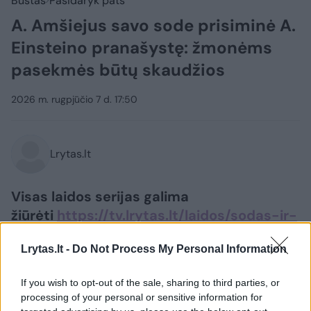
Būstas
Pasidaryk pats
A. Amšiejus savo sode prisiminė A.
Einsteino pranašystę: žmonėms
pasekmės būtų skaudžios
2026 m. rugpjūčio 7 d. 17:50
Lrytas.lt
Visas laidos serijas galima
žiūrėti
https://tv.lrytas.lt/laidos/sodas-ir-
darzas
Lrytas.lt -
Do Not Process My Personal Information
If you wish to opt-out of the sale, sharing to third parties, or
processing of your personal or sensitive information for