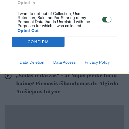
Opted In
Paprastas būdas išvilioti kurklius
I want to opt-out of Collection, Use,
Retention, Sale, and/or Sharing of my
Personal Data that Is Unrelated with the
Purposes for which it was collected.
Laidos vedėja ir apželdinimo specialistė K.
Opted Out
Lymontienė pademonstravo paprastą
CONFIRM
metodą, padedantį surasti po žeme
besislepiančius kurklius.
Data Deletion
Data Access
Privacy Policy
„Sodas ir daržas“ – ar Nojus įveikė bičių
baimę? Pirmasis išbandymas dr. Algirdo
Amšiejaus bityne