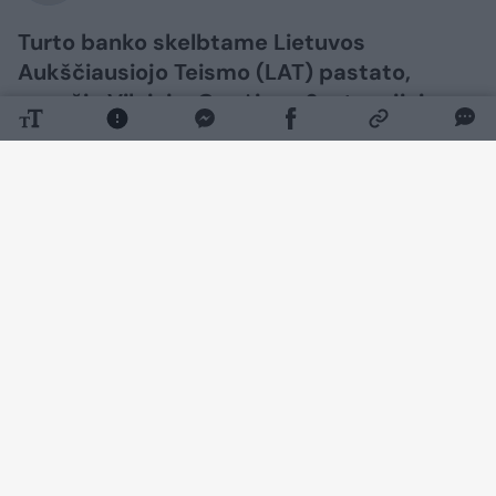
Turto banko skelbtame Lietuvos
Aukščiausiojo Teismo (LAT) pastato,
esančio Vilniuje, Gynėjų g. 6, atnaujinimo
architektūrinio projekto konkurse komisija
atrinko tris geriausiai įvertintus
pasiūlymus: Lietuvos ir Suomijos UAB
„Architektūros linijos“ projektą „Lex4“,
UAB „Mutuus“, veikiančios jungtinės
veiklos sutarties pagrindu su UAB
„Ambraso architektų biuras“, projektą
„Balansas“ ir AB „PST Group“ projektą
„Objektyvas“.