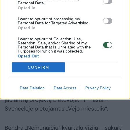
Personal Data.
Opted In
I want to opt-out of processing my
Personal Data for Targeted Advertising.
Verslui čia bus siūlomi 200–3850 kv. metrų
Opted In
ploto biurai, kurių didelė dalis – su vaizdu į
I want to opt-out of Collection, Use,
Retention, Sale, and/or Sharing of my
Nemuną, o aukštuose projektuojamos
Personal Data that Is Unrelated with the
Purposes for which it was collected.
bendros bei individualiai čia įsikursiantiems
Opted Out
nuomininkams pritaikytos 40–185 kv. m.
CONFIRM
lauko terasos.
Data Deletion
Data Access
Privacy Policy
„SBA Urban“ su „Gensler“ architektais kuria
jau antrą projektą Lietuvoje. Pirmasis –
Svencelėje plėtojamas „Vėjo miestelis“.
Bendra „Nemunaičių“ kvartalo vizija – sukurti