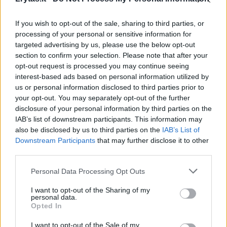
If you wish to opt-out of the sale, sharing to third parties, or
Susiję straipsniai
processing of your personal or sensitive information for
targeted advertising by us, please use the below opt-out
section to confirm your selection. Please note that after your
opt-out request is processed you may continue seeing
interest-based ads based on personal information utilized by
us or personal information disclosed to third parties prior to
your opt-out. You may separately opt-out of the further
disclosure of your personal information by third parties on the
IAB’s list of downstream participants. This information may
also be disclosed by us to third parties on the
IAB’s List of
→
Downstream Participants
that may further disclose it to other
third parties.
Daugiabučio gyventojams
Didžiosi
Personal Data Processing Opt Outs
Kaune pasisekė: valdžia
iškerta 
planuoja finansuoti namo
baudas, o
I want to opt-out of the Sharing of my
personal data.
sutvarkymą už 700 tūkst.
būsto s
Opted In
eurų
(7)
I want to opt-out of the Sale of my