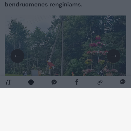
bendruomenės renginiams.
Daugiau nuotraukų (9)
Taip pat su tikslu gražinti ir puoselėti aplinką
bei džiuginti vietinių gyventojų ir
pravažiuojančių akis ir širdį.