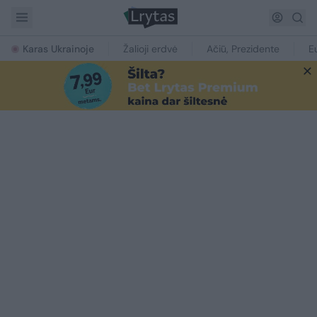
Karas Ukrainoje
Žalioji erdvė
Ačiū, Prezidente
E