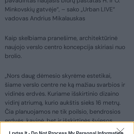
pavadintas naujasis biurų pastatas H. ir O.
Minkovskių gatvėje“, – sako „Urban LIVE“
vadovas Andrius Mikalauskas
Kaip skelbiama pranešime, architektūrinė
naujojo verslo centro koncepcija skiriasi nuo
brolio.
„Nors daug dėmesio skyrėme estetikai,
šiame verslo centre ne ką mažiau svarbios ir
vidinės erdvės. Kuriame išskirtinio dizaino
vidinį atriumą, kurio aukštis sieks 16 metrų.
Čia planuojamos ne tik poilsio, bendrosios
erdvės, kavinė, bet ir išskirtinės šviesos
kompozicijos“, – sako A. Mikalauskas.
Lrytas.lt -
Do Not Process My Personal Information