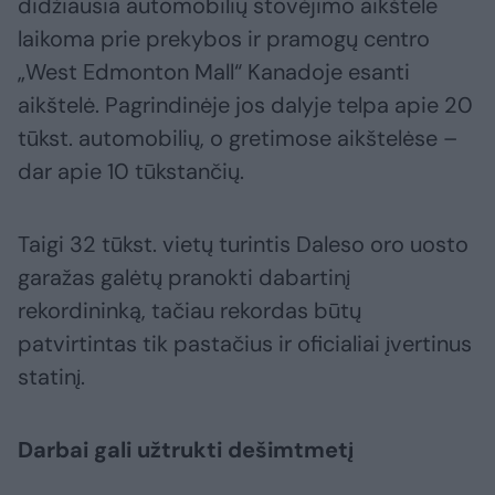
didžiausia automobilių stovėjimo aikštele
laikoma prie prekybos ir pramogų centro
„West Edmonton Mall“ Kanadoje esanti
aikštelė. Pagrindinėje jos dalyje telpa apie 20
tūkst. automobilių, o gretimose aikštelėse –
dar apie 10 tūkstančių.
Taigi 32 tūkst. vietų turintis Daleso oro uosto
garažas galėtų pranokti dabartinį
rekordininką, tačiau rekordas būtų
patvirtintas tik pastačius ir oficialiai įvertinus
statinį.
Darbai gali užtrukti dešimtmetį