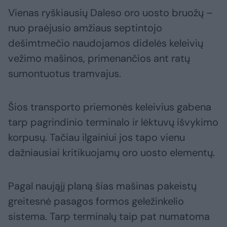
Vienas ryškiausių Daleso oro uosto bruožų –
nuo praėjusio amžiaus septintojo
dešimtmečio naudojamos didelės keleivių
vežimo mašinos, primenančios ant ratų
sumontuotus tramvajus.
Šios transporto priemonės keleivius gabena
tarp pagrindinio terminalo ir lėktuvų išvykimo
korpusų. Tačiau ilgainiui jos tapo vienu
dažniausiai kritikuojamų oro uosto elementų.
Pagal naująjį planą šias mašinas pakeistų
greitesnė pasagos formos geležinkelio
sistema. Tarp terminalų taip pat numatoma