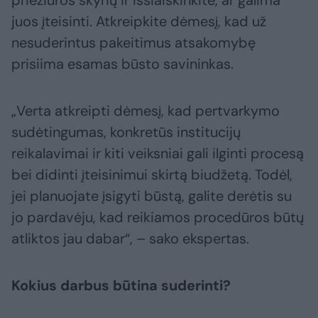
priežiūros skyrių ir išsiaiškinkite, ar galima
juos įteisinti. Atkreipkite dėmesį, kad už
nesuderintus pakeitimus atsakomybę
prisiima esamas būsto savininkas.
„Verta atkreipti dėmesį, kad pertvarkymo
sudėtingumas, konkretūs institucijų
reikalavimai ir kiti veiksniai gali ilginti procesą
bei didinti įteisinimui skirtą biudžetą. Todėl,
jei planuojate įsigyti būstą, galite derėtis su
jo pardavėju, kad reikiamos procedūros būtų
atliktos jau dabar“, – sako ekspertas.
Kokius darbus būtina suderinti?