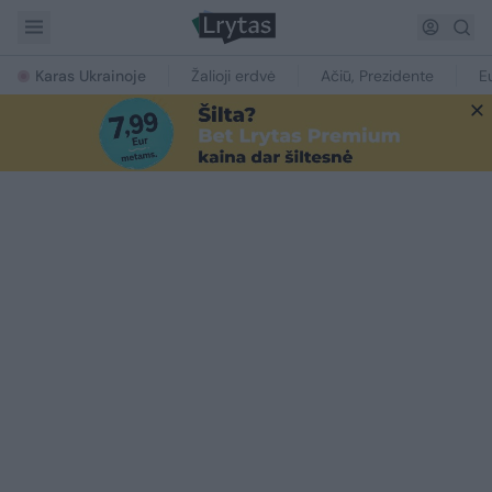
Karas Ukrainoje
Žalioji erdvė
Ačiū, Prezidente
E