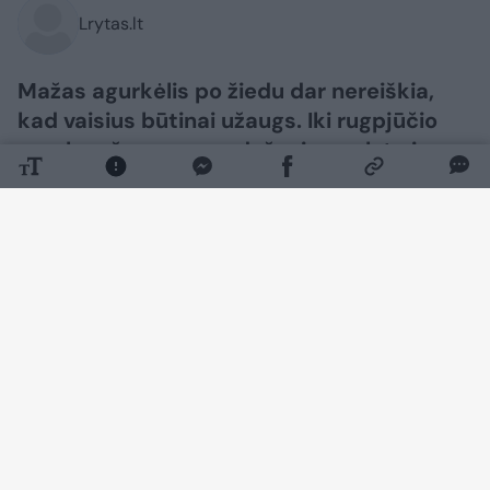
Lrytas.lt
Mažas agurkėlis po žiedu dar nereiškia,
kad vaisius būtinai užaugs. Iki rugpjūčio
agurkų užuomazgos dažnai pagelsta ir
nukrenta dėl prasto apdulkinimo, karščio,
šalčio, šviesos trūkumo arba netolygaus
laistymo. Todėl pradėti reikėtų ne nuo
trąšų, o nuo augimo sąlygų patikrinimo.