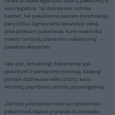
tikrais atvejais legalizuoti atliktų pakeitimų iš
viso negalima. Tai dažniausiai nutinka
tuomet, kai pakeičiama pastato konstrukcija,
pavyzdžiui, išgriaunama laikančioji siena,
arba atliekami pakeitimai, kurie neatitinka
miesto teritorijų planavimo reikalavimų“, –
pasakoja ekspertas.
Taip pat, netvarkingi dokumentai gali
apsunkinti ir pardavimo procesą, kadangi
pirkėjai dažniausiai ieško būsto, kuris
neturėtų papildomų teisinių įsipareigojimų.
„Dėl šios priežasties butai su neįteisintais
pakeitimais dažnai praranda iki trečdalio