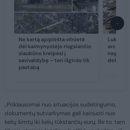
→
Ne kartą apiplėšta vilnietė
Lukštena
dėl kaimynystėje riogsiančio
archeolo
siaubūno kreipėsi į
negirdėt
savivaldybę – ten išgirdo tik
detales
(
pastabą
„Priklausomai nuo situacijos sudėtingumo,
dokumentų sutvarkymas gali kainuoti nuo
kelių šimtų iki kelių tūkstančių eurų. Be to, tam