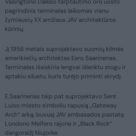
Vašingtono Daleso tarptautinio oro uosto
pagrindinis terminalas laikomas vienu
žymiausių XX amžiaus JAV architektūros
kūrinių.
Jį 1958 metais suprojektavo suomių kilmės
amerikiečių architektas Eero Saarinenas.
Terminalas išsiskiria lengvai išlenktu stogu ir
aptakiu siluetu, kuris turėjo priminti skrydį.
E.Saarinenas taip pat suprojektavo Sent
Luiso miesto simboliu tapusią „Gateway
Arch“ arką, buvusį JAV ambasados pastatą
Londono Meifero rajone ir „Black Rock“
dangoraižį Niujorke.