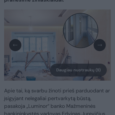
Daugiau nuotraukų (9)
Apie tai, ką svarbu žinoti prieš parduodant ar
įsigyjant nelegaliai pertvarkytą būstą,
pasakoja „Luminor“ banko Mažmeninės
bankininkystės vadovas Edvinas Jurevičius.