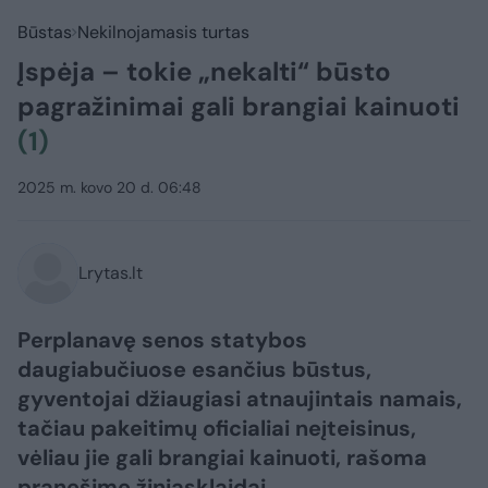
Būstas
Nekilnojamasis turtas
Įspėja – tokie „nekalti“ būsto
pagražinimai gali brangiai kainuoti
(1)
2025 m. kovo 20 d. 06:48
Lrytas.lt
Perplanavę senos statybos
daugiabučiuose esančius būstus,
gyventojai džiaugiasi atnaujintais namais,
tačiau pakeitimų oficialiai neįteisinus,
vėliau jie gali brangiai kainuoti, rašoma
pranešime žiniasklaidai.