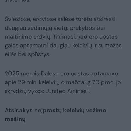
Šviesiose, erdviose salėse turėtų atsirasti
daugiau sėdimųjų vietų, prekybos bei
maitinimo erdvių. Tikimasi, kad oro uostas
galės aptarnauti daugiau keleivių ir sumažės
eilės bei spūstys.
2025 metais Daleso oro uostas aptarnavo
apie 29 mln. keleivių, o maždaug 70 proc. jo
skrydžių vykdo „United Airlines“.
Atsisakys neįprastų keleivių vežimo
mašinų