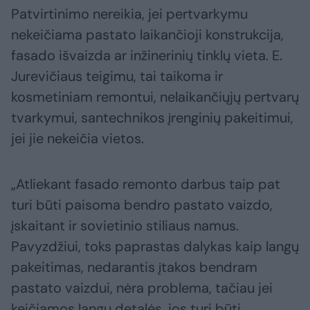
Patvirtinimo nereikia, jei pertvarkymu
nekeičiama pastato laikančioji konstrukcija,
fasado išvaizda ar inžinerinių tinklų vieta. E.
Jurevičiaus teigimu, tai taikoma ir
kosmetiniam remontui, nelaikančiųjų pertvarų
tvarkymui, santechnikos įrenginių pakeitimui,
jei jie nekeičia vietos.
„Atliekant fasado remonto darbus taip pat
turi būti paisoma bendro pastato vaizdo,
įskaitant ir sovietinio stiliaus namus.
Pavyzdžiui, toks paprastas dalykas kaip langų
pakeitimas, nedarantis įtakos bendram
pastato vaizdui, nėra problema, tačiau jei
keičiamos langų detalės, jos turi būti