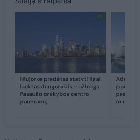
Susiję straipsniai
Niujorke pradėtas statyti ilgai
Atidaryt
lauktas dangoraižis – užbaigs
įspūding
Pasaulio prekybos centro
pasaulyje
panoramą
mlrd. me