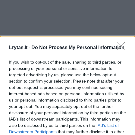
Būstas
Architektūra
Lrytas.lt -
Do Not Process My Personal Information
Vieno garsiausių pasaulio oro
If you wish to opt-out of the sale, sharing to third parties, or
uostų laukia įspūdingi pokyčiai
processing of your personal or sensitive information for
targeted advertising by us, please use the below opt-out
2026 m. rugpjūčio 6 d. 15:57
section to confirm your selection. Please note that after your
opt-out request is processed you may continue seeing
interest-based ads based on personal information utilized by
us or personal information disclosed to third parties prior to
Lrytas.lt
your opt-out. You may separately opt-out of the further
disclosure of your personal information by third parties on the
Vieno svarbiausių JAV oro uostų laukia
IAB’s list of downstream participants. This information may
also be disclosed by us to third parties on the
IAB’s List of
milžiniškos permainos – Vašingtono
Downstream Participants
that may further disclose it to other