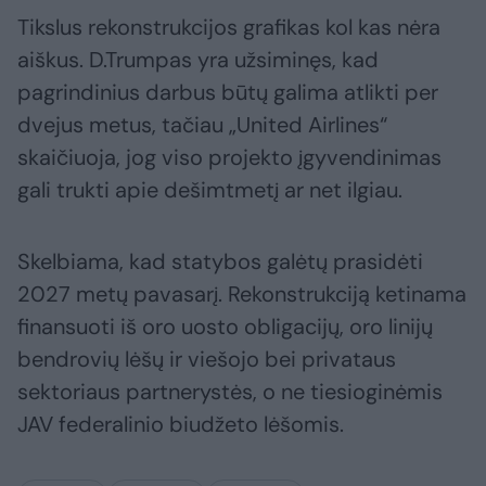
Tikslus rekonstrukcijos grafikas kol kas nėra
aiškus. D.Trumpas yra užsiminęs, kad
pagrindinius darbus būtų galima atlikti per
dvejus metus, tačiau „United Airlines“
skaičiuoja, jog viso projekto įgyvendinimas
gali trukti apie dešimtmetį ar net ilgiau.
Skelbiama, kad statybos galėtų prasidėti
2027 metų pavasarį. Rekonstrukciją ketinama
finansuoti iš oro uosto obligacijų, oro linijų
bendrovių lėšų ir viešojo bei privataus
sektoriaus partnerystės, o ne tiesioginėmis
JAV federalinio biudžeto lėšomis.