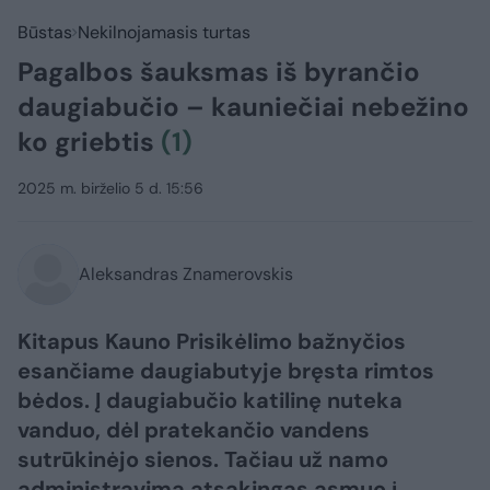
Būstas
Nekilnojamasis turtas
Pagalbos šauksmas iš byrančio
daugiabučio – kauniečiai nebežino
ko griebtis
(1)
2025 m. birželio 5 d. 15:56
Aleksandras Znamerovskis
Kitapus Kauno Prisikėlimo bažnyčios
esančiame daugiabutyje bręsta rimtos
bėdos. Į daugiabučio katilinę nuteka
vanduo, dėl pratekančio vandens
sutrūkinėjo sienos. Tačiau už namo
administravimą atsakingas asmuo į