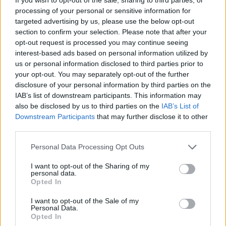
processing of your personal or sensitive information for
Komentuoti po šiuo straipsniu
targeted advertising by us, please use the below opt-out
section to confirm your selection. Please note that after your
opt-out request is processed you may continue seeing
Komentuoti gali tik Lrytas registruoti vartotojai.
interest-based ads based on personal information utilized by
Prisijunkite prie registruotų vartotojų
us or personal information disclosed to third parties prior to
bendruomenės ir bendraukite komentaruose!
your opt-out. You may separately opt-out of the further
disclosure of your personal information by third parties on the
IAB’s list of downstream participants. This information may
also be disclosed by us to third parties on the
IAB’s List of
Rodyti komentarus
Downstream Participants
that may further disclose it to other
third parties.
Prisijungti komentatoriams
Personal Data Processing Opt Outs
I want to opt-out of the Sharing of my
personal data.
Opted In
I want to opt-out of the Sale of my
Personal Data.
Opted In