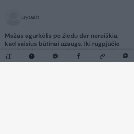
Lrytas.lt
Mažas agurkėlis po žiedu dar nereiškia,
kad vaisius būtinai užaugs. Iki rugpjūčio
agurkų užuomazgos dažnai pagelsta ir
nukrenta dėl prasto apdulkinimo, karščio,
šalčio, šviesos trūkumo arba netolygaus
laistymo. Todėl pradėti reikėtų ne nuo
trąšų, o nuo augimo sąlygų patikrinimo.