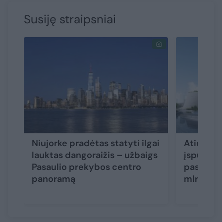
Susiję straipsniai
Niujorke pradėtas statyti ilgai
Atidaryt
lauktas dangoraižis – užbaigs
įspūding
Pasaulio prekybos centro
pasaulyje
panoramą
mlrd. me