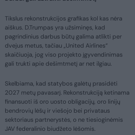
Tikslus rekonstrukcijos grafikas kol kas nėra
aiškus. D.Trumpas yra užsiminęs, kad
pagrindinius darbus būtų galima atlikti per
dvejus metus, tačiau „United Airlines“
skaičiuoja, jog viso projekto įgyvendinimas
gali trukti apie dešimtmetį ar net ilgiau.
Skelbiama, kad statybos galėtų prasidėti
2027 metų pavasarį. Rekonstrukciją ketinama
finansuoti iš oro uosto obligacijų, oro linijų
bendrovių lėšų ir viešojo bei privataus
sektoriaus partnerystės, o ne tiesioginėmis
JAV federalinio biudžeto lėšomis.