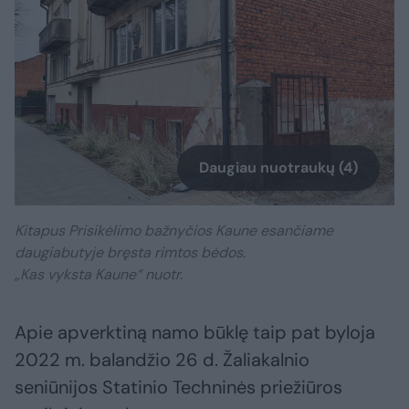
Daugiau nuotraukų (4)
Kitapus Prisikėlimo bažnyčios Kaune esančiame
daugiabutyje bręsta rimtos bėdos.
„Kas vyksta Kaune“ nuotr.
Apie apverktiną namo būklę taip pat byloja
2022 m. balandžio 26 d. Žaliakalnio
seniūnijos Statinio Techninės priežiūros