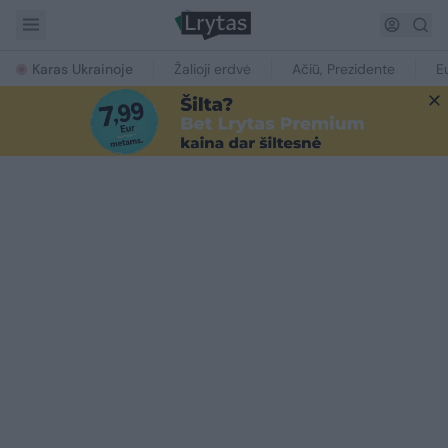
Karas Ukrainoje
Žalioji erdvė
Ačiū, Prezidente
E