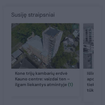
Susiję straipsniai
Kone trijų kambarių erdvė
Išlindo y
Kauno centre: vaizdai ten –
apdraust
ilgam liekantys atmintyje
(1)
tiek gali
tūkstan