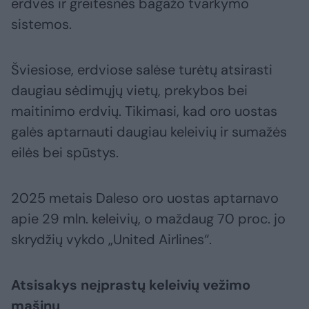
erdvės ir greitesnės bagažo tvarkymo
sistemos.
Šviesiose, erdviose salėse turėtų atsirasti
daugiau sėdimųjų vietų, prekybos bei
maitinimo erdvių. Tikimasi, kad oro uostas
galės aptarnauti daugiau keleivių ir sumažės
eilės bei spūstys.
2025 metais Daleso oro uostas aptarnavo
apie 29 mln. keleivių, o maždaug 70 proc. jo
skrydžių vykdo „United Airlines“.
Atsisakys neįprastų keleivių vežimo
mašinų