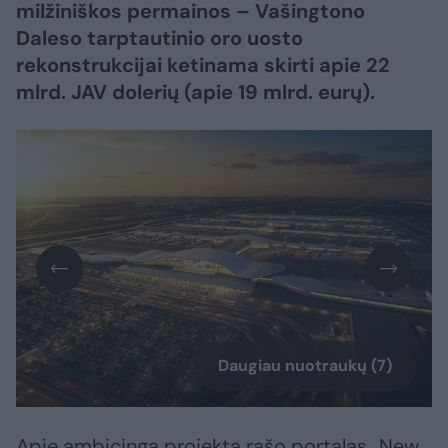
milžiniškos permainos – Vašingtono
Daleso tarptautinio oro uosto
rekonstrukcijai ketinama skirti apie 22
mlrd. JAV dolerių (apie 19 mlrd. eurų).
Daugiau nuotraukų (7)
Apie ambicingą projektą rašo portalas „New