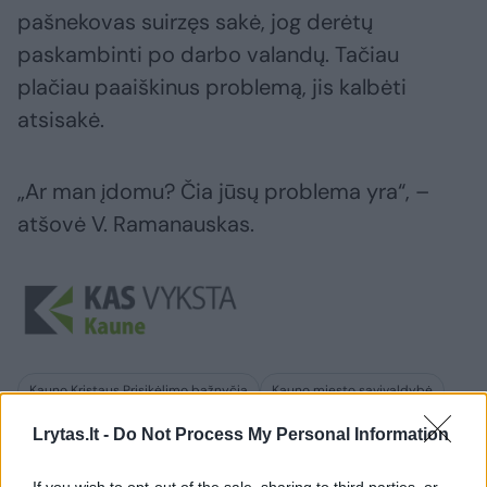
pašnekovas suirzęs sakė, jog derėtų
paskambinti po darbo valandų. Tačiau
plačiau paaiškinus problemą, jis kalbėti
atsisakė.
„Ar man įdomu? Čia jūsų problema yra“, –
atšovė V. Ramanauskas.
Kauno Kristaus Prisikėlimo bažnyčia
Kauno miesto savivaldybė
Žaliakalnis
Rodyti daugiau žymių
Lrytas.lt -
Do Not Process My Personal Information
If you wish to opt-out of the sale, sharing to third parties, or