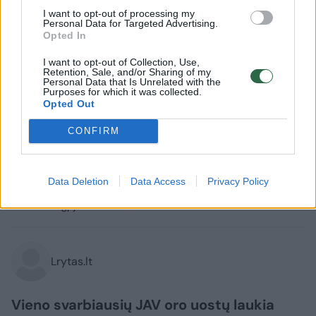
I want to opt-out of processing my
Personal Data for Targeted Advertising.
Opted In
I want to opt-out of Collection, Use,
Retention, Sale, and/or Sharing of my
Personal Data that Is Unrelated with the
Purposes for which it was collected.
Opted Out
Būstas
Architektūra
CONFIRM
Vieno garsiausių pasaulio oro
uostų laukia įspūdingi pokyčiai
Data Deletion
Data Access
Privacy Policy
2026 m. rugpjūčio 6 d. 15:57
Lrytas.lt
Vieno svarbiausių JAV oro uostų laukia