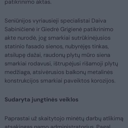
patikrinimo aktas.
Seniūnijos vyriausieji specialistai Daiva
Sabiničienė ir Giedrė Grigienė patikrinimo
akte nurodė, jog smarkiai sutrūkinėjusios
statinio fasado sienos, nubyrėjęs tinkas,
atsilupę dažai, raudonų plytų mūro siena
smarkiai rodavusi, ištrupėjusi rišamoji plytų
medžiaga, atsivėrusios balkonų metalinės
konstrukcijos smarkiai paveiktos korozijos.
Sudaryta jungtinės veiklos
Paprastai už skaitytojo minėtų darbų atlikimą
atsakingas namo administratorius. Pagal