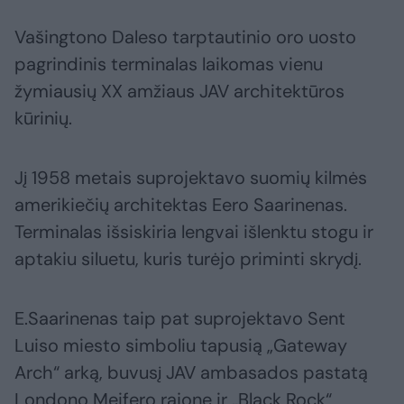
Vašingtono Daleso tarptautinio oro uosto
pagrindinis terminalas laikomas vienu
žymiausių XX amžiaus JAV architektūros
kūrinių.
Jį 1958 metais suprojektavo suomių kilmės
amerikiečių architektas Eero Saarinenas.
Terminalas išsiskiria lengvai išlenktu stogu ir
aptakiu siluetu, kuris turėjo priminti skrydį.
E.Saarinenas taip pat suprojektavo Sent
Luiso miesto simboliu tapusią „Gateway
Arch“ arką, buvusį JAV ambasados pastatą
Londono Meifero rajone ir „Black Rock“