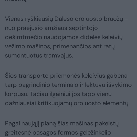
Vienas ryškiausių Daleso oro uosto bruožų –
nuo praėjusio amžiaus septintojo
dešimtmečio naudojamos didelės keleivių
vežimo mašinos, primenančios ant ratų
sumontuotus tramvajus.
Šios transporto priemonės keleivius gabena
tarp pagrindinio terminalo ir lėktuvų išvykimo
korpusų. Tačiau ilgainiui jos tapo vienu
dažniausiai kritikuojamų oro uosto elementų.
Pagal naująjį planą šias mašinas pakeistų
greitesnė pasagos formos geležinkelio