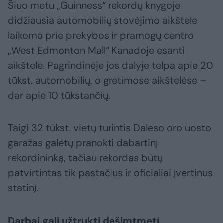
Šiuo metu „Guinness“ rekordų knygoje
didžiausia automobilių stovėjimo aikštele
laikoma prie prekybos ir pramogų centro
„West Edmonton Mall“ Kanadoje esanti
aikštelė. Pagrindinėje jos dalyje telpa apie 20
tūkst. automobilių, o gretimose aikštelėse –
dar apie 10 tūkstančių.
Taigi 32 tūkst. vietų turintis Daleso oro uosto
garažas galėtų pranokti dabartinį
rekordininką, tačiau rekordas būtų
patvirtintas tik pastačius ir oficialiai įvertinus
statinį.
Darbai gali užtrukti dešimtmetį