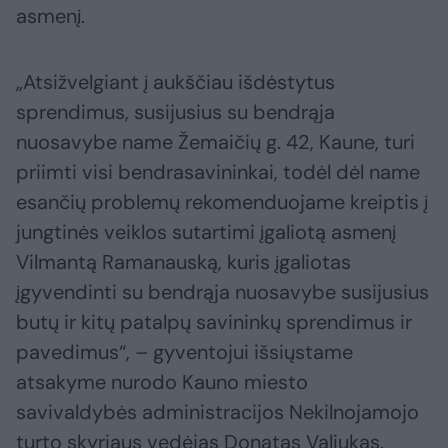
asmenį.
„Atsižvelgiant į aukščiau išdėstytus
sprendimus, susijusius su bendrąja
nuosavybe name Žemaičių g. 42, Kaune, turi
priimti visi bendrasavininkai, todėl dėl name
esančių problemų rekomenduojame kreiptis į
jungtinės veiklos sutartimi įgaliotą asmenį
Vilmantą Ramanauską, kuris įgaliotas
įgyvendinti su bendrąja nuosavybe susijusius
butų ir kitų patalpų savininkų sprendimus ir
pavedimus“, – gyventojui išsiųstame
atsakyme nurodo Kauno miesto
savivaldybės administracijos Nekilnojamojo
turto skyriaus vedėjas Donatas Valiukas.