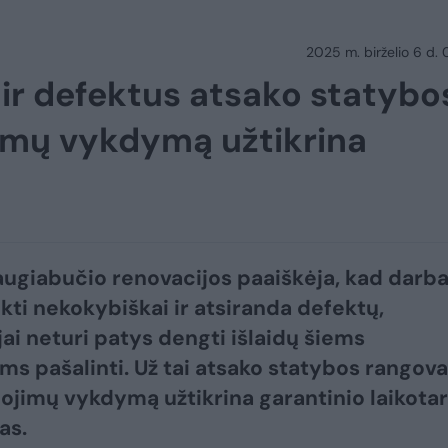
2025 m. birželio 6 d.
ir defektus atsako statybo
jimų vykdymą užtikrina
augiabučio renovacijos paaiškėja, kad darba
ikti nekokybiškai ir atsiranda defektų,
ai neturi patys dengti išlaidų šiems
s pašalinti. Už tai atsako statybos rangova
gojimų vykdymą užtikrina garantinio laikota
as.