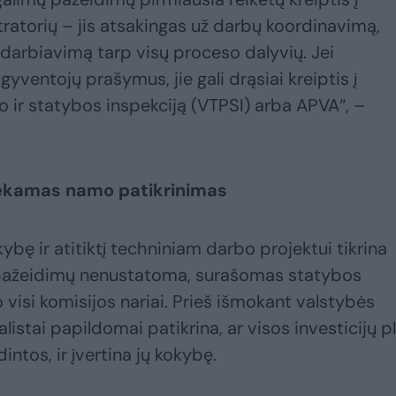
ratorių – jis atsakingas už darbų koordinavimą,
adarbiavimą tarp visų proceso dalyvių. Jei
gyventojų prašymus, jie gali drąsiai kreiptis į
o ir statybos inspekciją (VTPSI) arba APVA“, –
iekamas namo patikrinimas
bę ir atitiktį techniniam darbo projektui tikrina
i pažeidimų nenustatoma, surašomas statybos
 visi komisijos nariai. Prieš išmokant valstybės
istai papildomai patikrina, ar visos investicijų p
tos, ir įvertina jų kokybę.