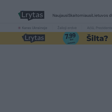
Naujausi
Skaitomiausi
Lietuvos d
Karas Ukrainoje
Žalioji erdvė
Ačiū, Prezident