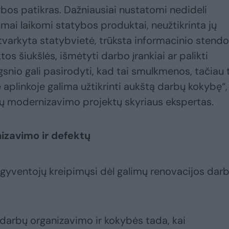
ybos patikras. Dažniausiai nustatomi nedideli
mai laikomi statybos produktai, neužtikrinta jų
varkyta statybvietė, trūksta informacinio stendo
s šiukšlės, išmėtyti darbo įrankiai ar palikti
lgsnio gali pasirodyti, kad tai smulkmenos, tačiau 
e aplinkoje galima užtikrinti aukštą darbų kokybę“,
ų modernizavimo projektų skyriaus ekspertas.
izavimo ir defektų
yventojų kreipimųsi dėl galimų renovacijos dar
darbų organizavimo ir kokybės tada, kai