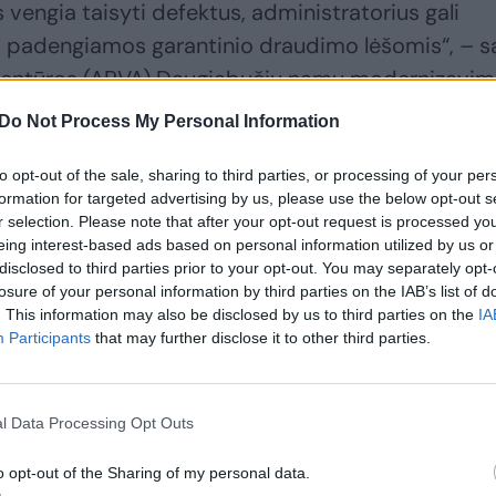
 vengia taisyti defektus, administratorius gali
os padengiamos garantinio draudimo lėšomis“, – s
gentūros (APVA) Daugiabučių namų modernizavi
Edvardas Petrauskas.
Do Not Process My Personal Information
to opt-out of the sale, sharing to third parties, or processing of your per
vacijos proceso dalyviai
formation for targeted advertising by us, please use the below opt-out s
r selection. Please note that after your opt-out request is processed y
eing interest-based ads based on personal information utilized by us or
disclosed to third parties prior to your opt-out. You may separately opt-
losure of your personal information by third parties on the IAB’s list of
. This information may also be disclosed by us to third parties on the
IA
Participants
that may further disclose it to other third parties.
l Data Processing Opt Outs
o opt-out of the Sharing of my personal data.