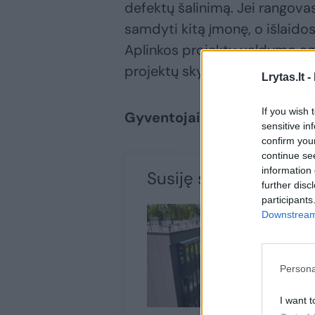
defektų šalinimą. Jei rangovas
samdyti kitą įmonę, o išlaid
Aplinkos projektų valdymo a
projektų skyriaus ekspertas 
Lrytas.lt -
If you wish 
Gyventojai yra svarbūs reno
sensitive in
confirm you
continue se
information 
Susiję straipsniai
further disc
participants
Downstream 
Persona
I want t