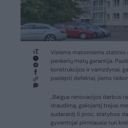
Visiems matomiems statinio 
penkerių metų garantija. Pas
konstrukcijos ir vamzdynai, ga
paslėpti defektai, jiems taiko
„Baigus renovacijos darbus ra
draudimą, galiojantį trejus m
sudarantį 5 proc. statybos da
gyventojai pirmiausia turi krei