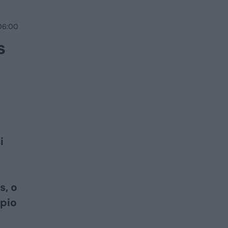
 06:00
s
i
s, o
rpio