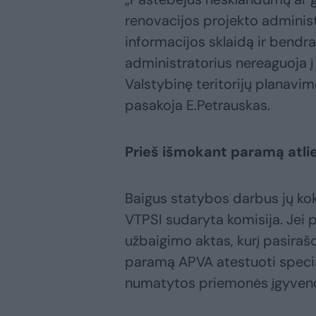
renovacijos projekto administ
informacijos sklaidą ir bendr
administratorius nereaguoja į 
Valstybinę teritorijų planavim
pasakoja E.Petrauskas.
Prieš išmokant paramą atl
Baigus statybos darbus jų koky
VTPSI sudaryta komisija. Je
užbaigimo aktas, kurį pasirašo
paramą APVA atestuoti special
numatytos priemonės įgyvendin