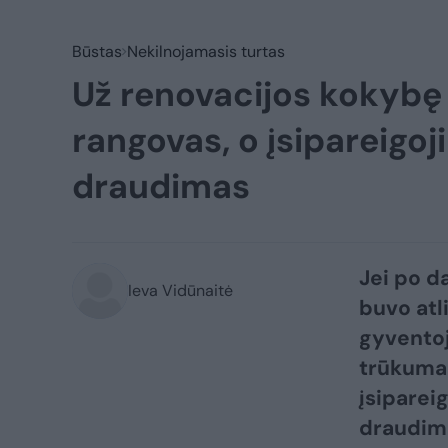
Būstas
Nekilnojamasis turtas
Už renovacijos kokybę 
rangovas, o įsipareigo
draudimas
Jei po d
Ieva Vidūnaitė
buvo atl
gyventoj
trūkumam
įsiparei
draudim