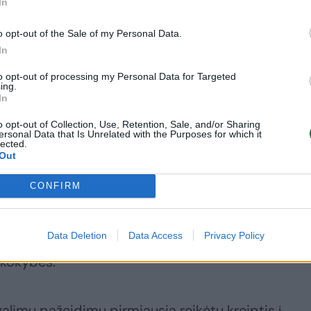
In
„SBA Urban“ verslo
Norintiems įsigyti
centro „Hermanas“
būstą – staigmena:
o opt-out of the Sale of my Personal Data.
obligacijos sulaukė 11
prakalbo apie kelis
In
mln. eurų paklausos
kartus didesnę
paramą
to opt-out of processing my Personal Data for Targeted
ing.
In
o opt-out of Collection, Use, Retention, Sale, and/or Sharing
ersonal Data that Is Unrelated with the Purposes for which it
lected.
Out
asdien stebi renovacijos darbų eigą ir pirmieji
CONFIRM
ėl labai svarbu, kad bet kokie nesklandumai ar
registruoti, – padarytos nuotraukos, užrašytos
Data Deletion
Data Access
Privacy Policy
Kiekviena, net ir maža, smulkmena gali būti itin sva
 kokybės.
limų pažeidimų pirmiausia reikėtų kreiptis į