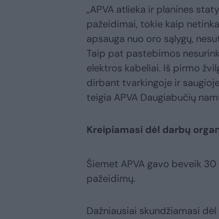
„APVA atlieka ir planines stat
pažeidimai, tokie kaip netinka
apsauga nuo oro sąlygų, nesut
Taip pat pastebimos nesurinkto
elektros kabeliai. Iš pirmo žvi
dirbant tvarkingoje ir saugioj
teigia APVA Daugiabučių nam
Kreipiamasi dėl darbų organ
Šiemet APVA gavo beveik 30 g
pažeidimų.
Dažniausiai skundžiamasi dėl 