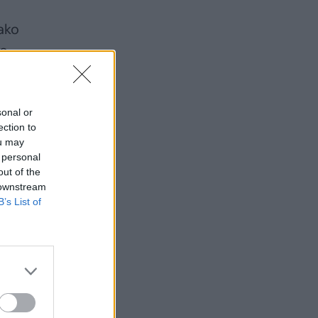
ako
mo
sonal or
ection to
ou may
 personal
out of the
 downstream
B’s List of