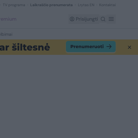
TV programa
Laikraščio prenumerata
Lrytas EN
Kontaktai
Premium
Prisijungti
lbimai