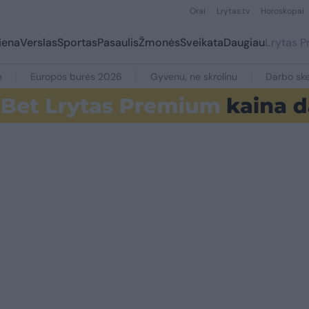
Orai
Lrytas.tv
Horoskopai
iena
Verslas
Sportas
Pasaulis
Žmonės
Sveikata
Daugiau
Lrytas 
e
Europos burės 2026
Gyvenu, ne skrolinu
Darbo ske