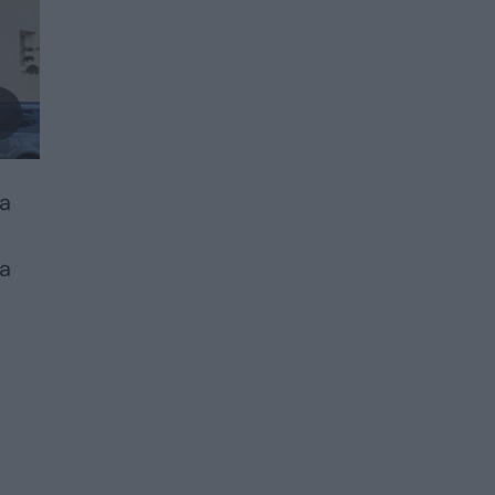
ma
ia