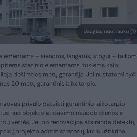
Daugiau nuotraukų (1)
elementams – sienoms, langams, stogui – taiko
lėptiems statinio elementams, tokiems kaip
lioja dešimties metų garantija. Jei nustatomi tyč
mas 20 metų garantinis laikotarpis.
ngovas privalo pateikti garantinio laikotarpio
etus nuo objekto atidavimo naudoti dienos ir
rbų vertės. Jei po renovacijos atsiranda defektų,
ptis į projekto administratorių, kuris užtikrina