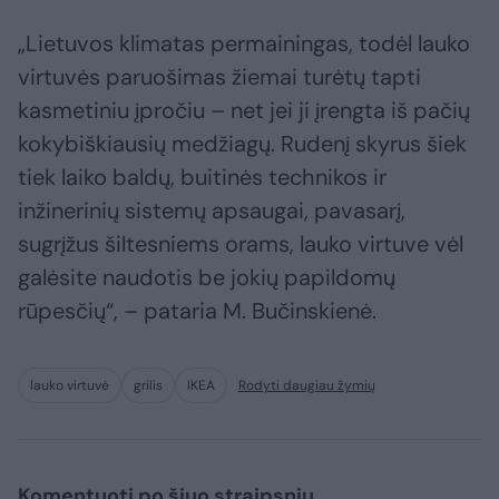
„Lietuvos klimatas permainingas, todėl lauko
virtuvės paruošimas žiemai turėtų tapti
kasmetiniu įpročiu – net jei ji įrengta iš pačių
kokybiškiausių medžiagų. Rudenį skyrus šiek
tiek laiko baldų, buitinės technikos ir
inžinerinių sistemų apsaugai, pavasarį,
sugrįžus šiltesniems orams, lauko virtuve vėl
galėsite naudotis be jokių papildomų
rūpesčių“, – pataria M. Bučinskienė.
lauko virtuvė
grilis
IKEA
Rodyti daugiau žymių
Komentuoti po šiuo straipsniu