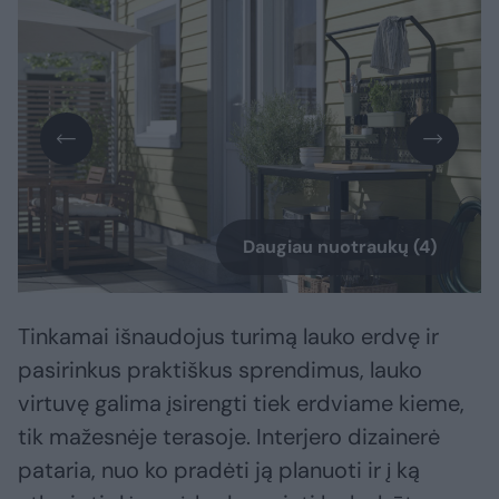
Daugiau nuotraukų (4)
Tinkamai išnaudojus turimą lauko erdvę ir
pasirinkus praktiškus sprendimus, lauko
virtuvę galima įsirengti tiek erdviame kieme,
tik mažesnėje terasoje. Interjero dizainerė
pataria, nuo ko pradėti ją planuoti ir į ką