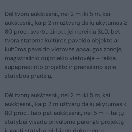
Dėl tvorų aukštesnių nei 2 m iki 5 m, kai
aukštesnių kaip 2 m užtvarų dalių akytumas ≥
80 proc., svarbu žinoti: jei nereikia SLD, bet
tvora statoma kultūros paveldo objekto ar
kultūros paveldo vietovės apsaugos zonoje,
magistralinio dujotiekio vietovėje – reikia
supaprastinto projekto ir pranešimo apie
statybos pradžią.
Dėl tvorų aukštesnių nei 2 m iki 5 m, kai
aukštesnių kaip 2 m užtvarų dalių akytumas <
80 proc., taip pat aukštesnių nei 5 m – tai jų
statybai visada privaloma parengti projektą
ir gauti statybą leidžiantį dokumentą,