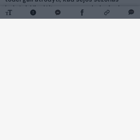
baigėsi. Vis dėlto vasaros pabaigoje dar
galima pasėti nemažai greitai augančių
žalumynų ir daržovių. Pasirinkus tinkamas
veisles, pirmąjį derlių galima skinti dar iki
šalnų.
Daugiau nuotraukų (1)