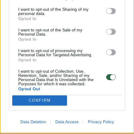
I want to opt-out of the Sharing of my
personal data.
Opted In
Susiję straipsniai
I want to opt-out of the Sale of my
Personal Data.
Opted In
I want to opt-out of processing my
Personal Data for Targeted Advertising.
Opted In
I want to opt-out of Collection, Use,
Retention, Sale, and/or Sharing of my
Personal Data that Is Unrelated with the
Purposes for which it was collected.
Opted Out
Vilniečio namai Antakalnyje
100 kv. m
CONFIRM
laužo visas taisykles: vos
įspūding
pravėrus duris iškart
taip atro
pasikeičia nuotaika
(4)
advokatų
Data Deletion
Data Access
Privacy Policy