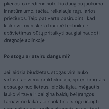
plienas, o mediena suteikia daugiau jaukumo
ir natūralumo, tačiau reikalauja reguliarios
priežiūros. Taip pat verta pasirūpinti, kad
lauko virtuvei skirta buitinė technika ir
apšvietimas būtų pritaikyti saugiai naudoti
drėgnoje aplinkoje.
Po stogu ar atviru dangumi?
Jei leidžia biudžetas, stogas virš lauko
virtuvės – viena praktiškiausių sprendimų. Jis
apsaugo nuo lietaus, leidžia ilgiau mėgautis
lauko virtuve ir pailgina baldų bei įrangos
tarnavimo laiką. Jei nuolatinio stogo įrengti
nėra galimybės, puikia alternatyva gali tapti