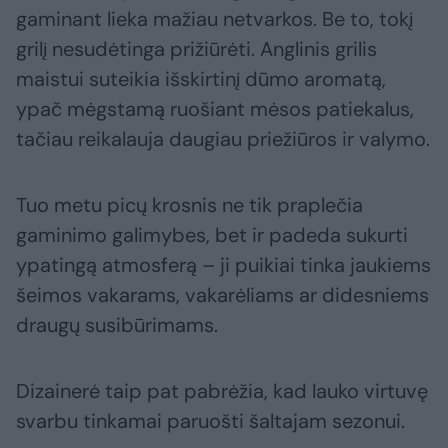
gaminant lieka mažiau netvarkos. Be to, tokį
grilį nesudėtinga prižiūrėti. Anglinis grilis
maistui suteikia išskirtinį dūmo aromatą,
ypač mėgstamą ruošiant mėsos patiekalus,
tačiau reikalauja daugiau priežiūros ir valymo.
Tuo metu picų krosnis ne tik praplečia
gaminimo galimybes, bet ir padeda sukurti
ypatingą atmosferą – ji puikiai tinka jaukiems
šeimos vakarams, vakarėliams ar didesniems
draugų susibūrimams.
Dizainerė taip pat pabrėžia, kad lauko virtuvę
svarbu tinkamai paruošti šaltajam sezonui.