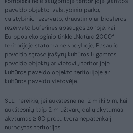
kompleksinėje saugomoje teritorijoje, gamtos
paveldo objekto, valstybinio parko,
valstybinio rezervato, draustinio ar biosferos
rezervato buferinės apsaugos zonoje, kai
Europos ekologinio tinklo „Natūra 2000“
teritorijoje statoma ne sodyboje, Pasaulio
paveldo sąraše įrašytų kultūros ir gamtos
paveldo objektų ar vietovių teritorijoje,
kultūros paveldo objekto teritorijoje ar
kultūros paveldo vietovėje.
SLD nereikia, jei aukštesnė nei 2 m iki 5 m, kai
aukštesnių kaip 2 m užtvarų dalių akytumas
akytumas ≥ 80 proc., tvora nepatenka į
nurodytas teritorijas.