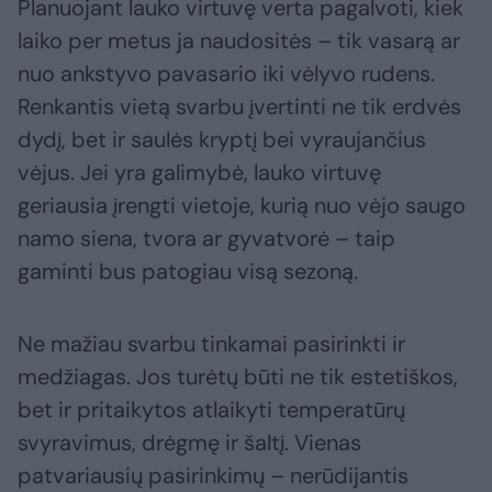
Planuojant lauko virtuvę verta pagalvoti, kiek
laiko per metus ja naudositės – tik vasarą ar
nuo ankstyvo pavasario iki vėlyvo rudens.
Renkantis vietą svarbu įvertinti ne tik erdvės
dydį, bet ir saulės kryptį bei vyraujančius
vėjus. Jei yra galimybė, lauko virtuvę
geriausia įrengti vietoje, kurią nuo vėjo saugo
namo siena, tvora ar gyvatvorė – taip
gaminti bus patogiau visą sezoną.
Ne mažiau svarbu tinkamai pasirinkti ir
medžiagas. Jos turėtų būti ne tik estetiškos,
bet ir pritaikytos atlaikyti temperatūrų
svyravimus, drėgmę ir šaltį. Vienas
patvariausių pasirinkimų – nerūdijantis