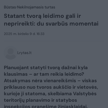
Būstas
Nekilnojamasis turtas
Statant tvorą leidimo gali ir
neprireikti: du svarbūs momentai
2025 m. birželio 9 d. 16:33
Lrytas.lt
Planuojant statyti tvorą dažnai kyla
klausimas – ar tam reikia leidimo?
Atsakymas nėra vienareikšmis – viskas
priklauso nuo tvoros aukščio ir vietovės,
kurioje ji statoma, skelbiama Valstybės
teritorijų planavimo ir statybos
inspekcijos pranešime žiniasklaidai.