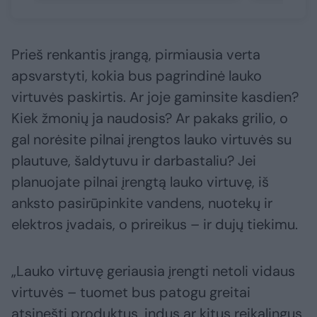
Prieš renkantis įrangą, pirmiausia verta
apsvarstyti, kokia bus pagrindinė lauko
virtuvės paskirtis. Ar joje gaminsite kasdien?
Kiek žmonių ja naudosis? Ar pakaks grilio, o
gal norėsite pilnai įrengtos lauko virtuvės su
plautuve, šaldytuvu ir darbastaliu? Jei
planuojate pilnai įrengtą lauko virtuvę, iš
anksto pasirūpinkite vandens, nuotekų ir
elektros įvadais, o prireikus – ir dujų tiekimu.
„Lauko virtuvę geriausia įrengti netoli vidaus
virtuvės – tuomet bus patogu greitai
atsinešti produktus, indus ar kitus reikalingus