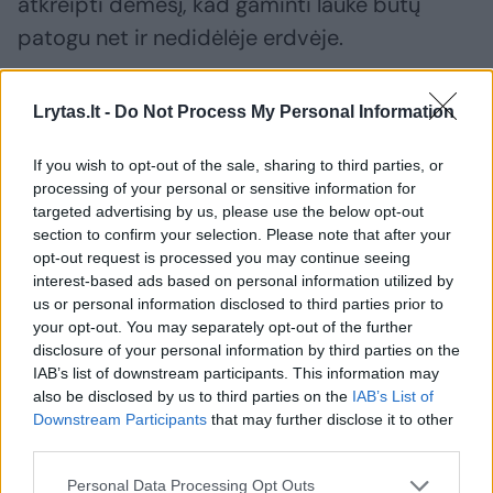
atkreipti dėmesį, kad gaminti lauke būtų
patogu net ir nedidėlėje erdvėje.
„Lauko virtuvė nebūtinai turi būti didelė ar
Lrytas.lt -
Do Not Process My Personal Information
brangi. Vieniems pakanka jaukaus grilio
If you wish to opt-out of the sale, sharing to third parties, or
kampelio, kiti renkasi pilnai įrengtą virtuvę su
processing of your personal or sensitive information for
vandentiekiu, elektra ir buitine technika.
targeted advertising by us, please use the below opt-out
section to confirm your selection. Please note that after your
Svarbiausia – nebūtina skubėti visko įsirengti
opt-out request is processed you may continue seeing
iš karto. Pirmiausia pasirūpinkite tuo, ko iš
interest-based ads based on personal information utilized by
tiesų reikia, o vėliau, keičiantis poreikiams,
us or personal information disclosed to third parties prior to
your opt-out. You may separately opt-out of the further
lauko virtuvę galėsite papildyti naujais
disclosure of your personal information by third parties on the
sprendimais“, – pataria IKEA Interjero dizaino
IAB’s list of downstream participants. This information may
also be disclosed by us to third parties on the
IAB’s List of
departamento vadovė Morta Bučinskienė.
Downstream Participants
that may further disclose it to other
third parties.
Pirmiausia suplanuokite erdvę
Personal Data Processing Opt Outs