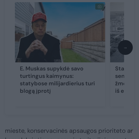
→
E. Muskas supykdė savo
Statybos
turtingus kaimynus:
senbuviu
statybose milijardierius turi
žmonių g
blogą įprotį
iš esmės
mieste, konservacinės apsaugos prioriteto ar