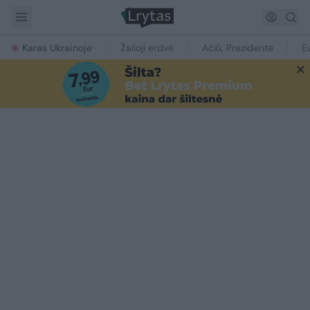
Karas Ukrainoje
Žalioji erdvė
Ačiū, Prezidente
E