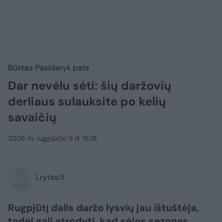
Būstas
Pasidaryk pats
Dar nevėlu sėti: šių daržovių
derliaus sulauksite po kelių
savaičių
2026 m. rugpjūčio 9 d. 15:18
Lrytas.lt
Rugpjūtį dalis daržo lysvių jau ištuštėja,
todėl gali atrodyti, kad sėjos sezonas