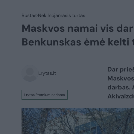
Būstas
Nekilnojamasis turtas
Maskvos namai vis dar 
Benkunskas ėmė kelti 
Dar prie
Lrytas.lt
Maskvos 
darbas. 
Akivaizd
Lrytas Premium nariams