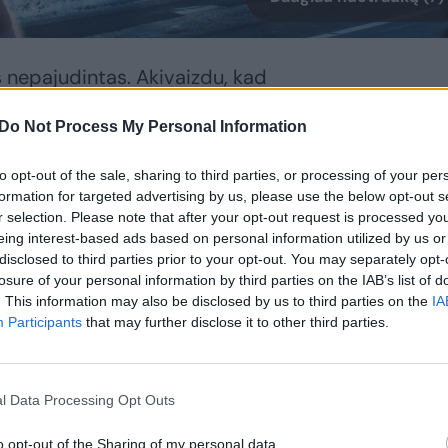
as nepajudintas. Akivaizdu, kad
tis.
Do Not Process My Personal Information
pavyko nugriauti A.Juozapavičiaus
to opt-out of the sale, sharing to third parties, or processing of your per
formation for targeted advertising by us, please use the below opt-out s
mų?
r selection. Please note that after your opt-out request is processed y
eing interest-based ads based on personal information utilized by us or
disclosed to third parties prior to your opt-out. You may separately opt-
s V.Benkunskas prieš kelias dienas
losure of your personal information by third parties on the IAB’s list of
 planavimo ir statybos inspekcijai (VTPSI).
. This information may also be disclosed by us to third parties on the
IA
Participants
that may further disclose it to other third parties.
 dėl užsitęsusių procedūrų, paprašė
ami terminai, taip pat siekė gauti
l Data Processing Opt Outs
tus reikėtų pakeisti, kad verslas pastatą
o opt-out of the Sharing of my personal data.