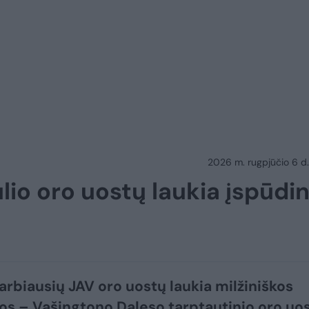
2026 m. rugpjūčio 6 d.
lio oro uostų laukia įspūdin
arbiausių JAV oro uostų laukia milžiniškos
s – Vašingtono Daleso tarptautinio oro uo