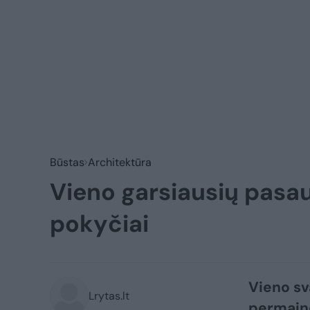
Būstas
Architektūra
Vieno garsiausių pasau
pokyčiai
Vieno sv
Lrytas.lt
permaino