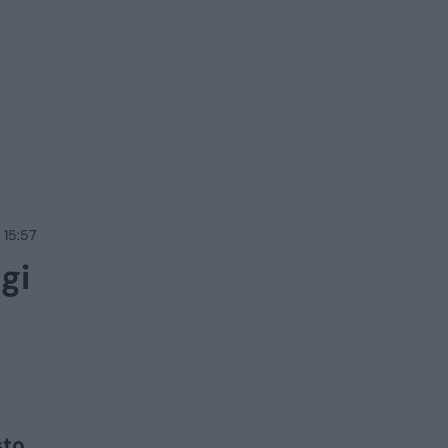
 15:57
gi
sto