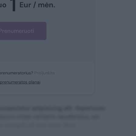
1
uo
Eur / mėn.
Prenumeruoti
prenumeratorius?
Prisijunkite
i prenumeratos planai
nsectetur adipisicing elit. Asperiores
mpore vitae veritatis repellendus, ad
corrupti sit non error illum
ssimos maxime.