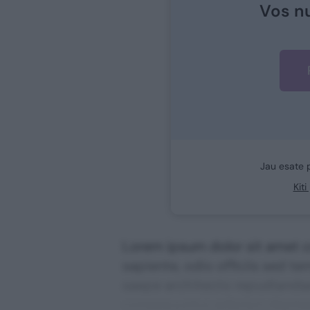
Vos n
Jau esate 
Kit
Lorem ipsum dolor sit amet co
sapiente, odio officiis sed te
saepe architecto repudiandae 
consequuntur adipisci digni