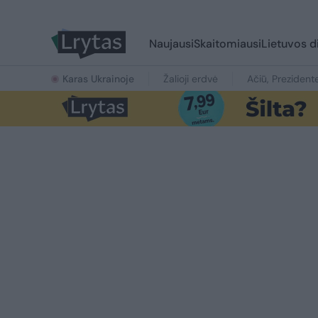
Naujausi
Skaitomiausi
Lietuvos d
Karas Ukrainoje
Žalioji erdvė
Ačiū, Prezident