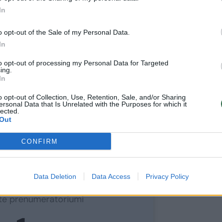
s pagrindais.
In
o opt-out of the Sale of my Personal Data.
s V.Benkunską verčia artėjantys 2027
In
k ankstesniuose pažadėjo, kad, jo
to opt-out of processing my Personal Data for Targeted
netrukus neliks.
ing.
In
o opt-out of Collection, Use, Retention, Sale, and/or Sharing
ersonal Data that Is Unrelated with the Purposes for which it
lected.
Out
ite skaityti
CONFIRM
toliau?
Data Deletion
Data Access
Privacy Policy
e prie mūsų bendruomenės
ite prenumeratoriumi