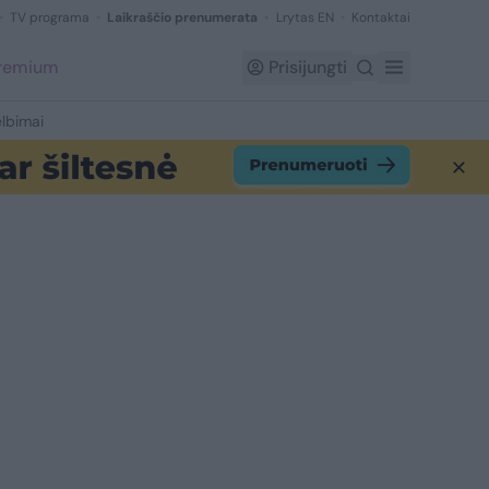
TV programa
Laikraščio prenumerata
Lrytas EN
Kontaktai
Premium
Prisijungti
lbimai