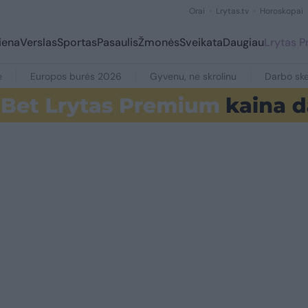
Orai
Lrytas.tv
Horoskopai
iena
Verslas
Sportas
Pasaulis
Žmonės
Sveikata
Daugiau
Lrytas 
e
Europos burės 2026
Gyvenu, ne skrolinu
Darbo ske