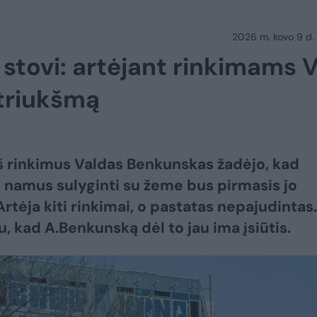
2026 m. kovo 9 d.
stovi: artėjant rinkimams V
triukšmą
š rinkimus Valdas Benkunskas žadėjo, kad
namus sulyginti su žeme bus pirmasis jo
Artėja kiti rinkimai, o pastatas nepajudintas.
u, kad A.Benkunską dėl to jau ima įsiūtis.