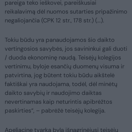
pareiga teko ieškovei, pareiškusiai
reikalavimą dėl nuomos sutarties pripažinimo
negaliojančia (CPK 12 str., 178 str.) (...).
Tokiu būdu yra panaudojamos šio daikto
vertingosios savybės, jos savininkui gali duoti
/ duoda ekonominę naudą. Teisėjų kolegijos
vertinimu, byloje esančių duomenų visuma ir
patvirtina, jog būtent tokiu būdu aikštelė
faktiškai yra naudojama, todėl, dėl minėtų
daikto savybių ir naudojimo daiktas
nevertinamas kaip neturintis apibrėžtos
paskirties“, – pabrėžė teisėjų kolegija.
Apeliacine tvarka bylą išnagrinėjusi teisėjų