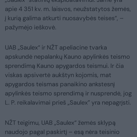
apie 4 351 kv. m. laisvos, neužstatytos žemės,
į kurią galima atkurti nuosavybės teises“, –
pažymėjo ieškovė.
UAB „Saulex“ ir NŽT apeliacine tvarka
apskundė nepalankų Kauno apylinkės teismo
sprendimą Kauno apygardos teismui. Ir čia
viskas apsivertė aukštyn kojomis, mat
apygardos teismas panaikino ankstesnį
apylinkės teismo sprendimą ir nusprendė, jog
L. P. reikalavimai prieš „Saulex” yra nepagrįsti.
NŽT teigimu, UAB „Saulex“ žemės sklypą
naudojo pagal paskirtį – esą nėra teisinio