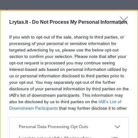
Šį Kauno apylinkės teismo sprendimą ieškovė
L. P. apskundė Kauno apygardos teismui.
Lrytas.lt -
Do Not Process My Personal Information
Skundą išnagrinėjęs Kauno apygardos
If you wish to opt-out of the sale, sharing to third parties, or
teismas nurodė, kad apylinkės teismas klydo:
processing of your personal or sensitive information for
šiai bylai nereikia ikiteisminės ginčų tvarkos,
targeted advertising by us, please use the below opt-out
section to confirm your selection. Please note that after your
ieškovė neprivalo pati teisiškai kvalifikuoti.
opt-out request is processed you may continue seeing
interest-based ads based on personal information utilized by
us or personal information disclosed to third parties prior to
Tačiau teismas patvirtino, kad žyminis
your opt-out. You may separately opt-out of the further
mokestis vis tiek mokėtinas tik pataisė sumą
disclosure of your personal information by third parties on the
IAB’s list of downstream participants. This information may
– liko primokėti 85 Eur, o ne 302 Eur.
also be disclosed by us to third parties on the
IAB’s List of
Downstream Participants
that may further disclose it to other
third parties.
Svarbiausia, kad ieškinys nebuvo atmestas,
tad kelias į bylos nagrinėjimą išliko. Tuo L. P.
Personal Data Processing Opt Outs
pasinaudojo ir vėl kreipėsi į Kauno apylinkės