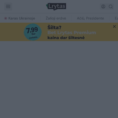
Karas Ukrainoje
Žalioji erdvė
Ačiū, Prezidente
E