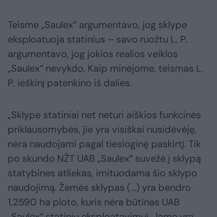
Teisme „Saulex“ argumentavo, jog sklype
eksploatuoja statinius – savo ruožtu L. P.
argumentavo, jog jokios realios veiklos
„Saulex“ nevykdo. Kaip minėjome, teismas L.
P. ieškinį patenkino iš dalies.
„Sklype statiniai net neturi aiškios funkcinės
priklausomybės, jie yra visiškai nusidėvėję,
nėra naudojami pagal tiesioginę paskirtį. Tik
po skundo NŽT UAB „Saulex“ suvežė į sklypą
statybines atliekas, imituodama šio sklypo
naudojimą. Žemės sklypas (...) yra bendro
1,2590 ha ploto, kuris nėra būtinas UAB
„Saulex“ statinių eksploatavimui. Jame yra