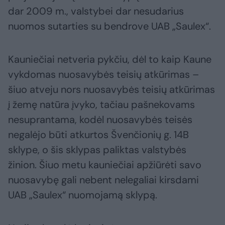
dar 2009 m., valstybei dar nesudarius
nuomos sutarties su bendrove UAB „Saulex“.
Kauniečiai netveria pykčiu, dėl to kaip Kaune
vykdomas nuosavybės teisių atkūrimas –
šiuo atveju nors nuosavybės teisių atkūrimas
į žemę natūra įvyko, tačiau pašnekovams
nesuprantama, kodėl nuosavybės teisės
negalėjo būti atkurtos Švenčionių g. 14B
sklype, o šis sklypas paliktas valstybės
žinion. Šiuo metu kauniečiai apžiūrėti savo
nuosavybę gali nebent nelegaliai kirsdami
UAB „Saulex“ nuomojamą sklypą.