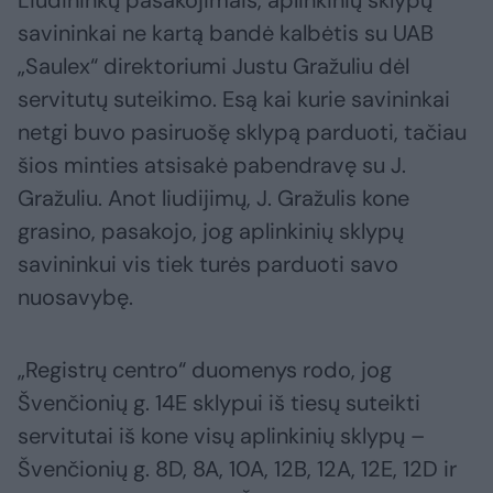
Liudininkų pasakojimais, aplinkinių sklypų
savininkai ne kartą bandė kalbėtis su UAB
„Saulex“ direktoriumi Justu Gražuliu dėl
servitutų suteikimo. Esą kai kurie savininkai
netgi buvo pasiruošę sklypą parduoti, tačiau
šios minties atsisakė pabendravę su J.
Gražuliu. Anot liudijimų, J. Gražulis kone
grasino, pasakojo, jog aplinkinių sklypų
savininkui vis tiek turės parduoti savo
nuosavybę.
„Registrų centro“ duomenys rodo, jog
Švenčionių g. 14E sklypui iš tiesų suteikti
servitutai iš kone visų aplinkinių sklypų –
Švenčionių g. 8D, 8A, 10A, 12B, 12A, 12E, 12D ir