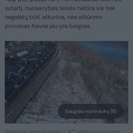
sutartį, nuosavybės teisės natūra vis tiek
negalėtų būti atkurtos, nes atkūrimo
procesas Kaune jau yra baigtas.
Daugiau nuotraukų (8)
Kauniečiai netveria pykčiu – NŽT atkūrus nuosavybės