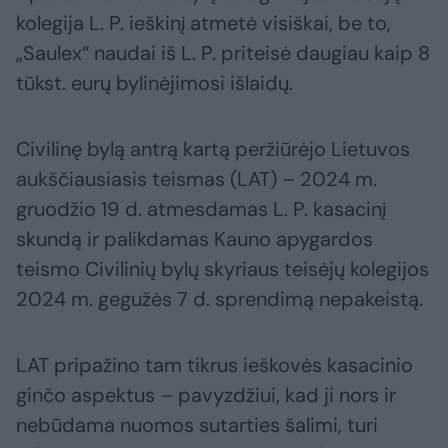
kolegija L. P. ieškinį atmetė visiškai, be to,
„Saulex“ naudai iš L. P. priteisė daugiau kaip 8
tūkst. eurų bylinėjimosi išlaidų.
Civilinę bylą antrą kartą peržiūrėjo Lietuvos
aukščiausiasis teismas (LAT) – 2024 m.
gruodžio 19 d. atmesdamas L. P. kasacinį
skundą ir palikdamas Kauno apygardos
teismo Civilinių bylų skyriaus teisėjų kolegijos
2024 m. gegužės 7 d. sprendimą nepakeistą.
LAT pripažino tam tikrus ieškovės kasacinio
ginčo aspektus – pavyzdžiui, kad ji nors ir
nebūdama nuomos sutarties šalimi, turi