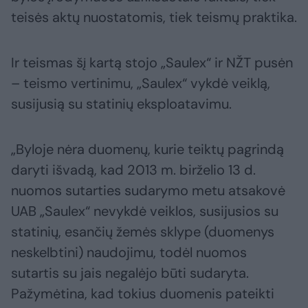
teisės aktų nuostatomis, tiek teismų praktika.
Ir teismas šį kartą stojo „Saulex“ ir NŽT pusėn
– teismo vertinimu, „Saulex“ vykdė veiklą,
susijusią su statinių eksploatavimu.
„Byloje nėra duomenų, kurie teiktų pagrindą
daryti išvadą, kad 2013 m. birželio 13 d.
nuomos sutarties sudarymo metu atsakovė
UAB „Saulex“ nevykdė veiklos, susijusios su
statinių, esančių žemės sklype (duomenys
neskelbtini) naudojimu, todėl nuomos
sutartis su jais negalėjo būti sudaryta.
Pažymėtina, kad tokius duomenis pateikti