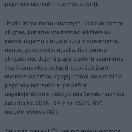
pagrindo nutraukti nuomos sutartį.
„Patikrinimo metu nustatyta, kad tiek žemės
sklypas, kuriame yra betono aikštelė su
sandėliuojamu kietuoju kuru ir pjuvenomis,
rampa, geležinkelio atšaka, tiek žemės
sklypas, naudojami pagal paskirtį esamiems
statiniams eksploatuoti, nepažeidžiant
nuomos sutarties sąlygų., todėl nėra teisinio
pagrindo nutraukti ar pripažinti
negaliojančiomis valstybinės žemės nuomos
sutartis Nr. 8SŽN-84 ir Nr. 8SŽN-85“, –
nurodė ieškovė NŽT.
Taip pat, pasak NŽT, net nutraukus nuomos