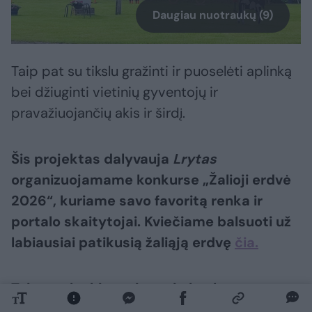
Daugiau nuotraukų (9)
Taip pat su tikslu gražinti ir puoselėti aplinką
bei džiuginti vietinių gyventojų ir
pravažiuojančių akis ir širdį.
Šis projektas dalyvauja
Lrytas
organizuojamame konkurse „Žalioji erdvė
2026“, kuriame savo favoritą renka ir
portalo skaitytojai. Kviečiame balsuoti už
labiausiai patikusią žaliąją erdvę
čia.
Taip pat laukiame ir naujų konkurso
dalyvių – siūlykite žaliąsias erdves,