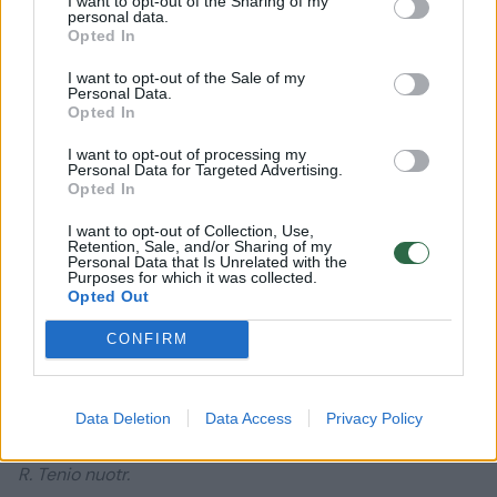
I want to opt-out of the Sharing of my
personal data.
teismą, čia laimėdama reikšmingą pergalę.
Opted In
I want to opt-out of the Sale of my
Personal Data.
Opted In
I want to opt-out of processing my
Personal Data for Targeted Advertising.
Opted In
I want to opt-out of Collection, Use,
Retention, Sale, and/or Sharing of my
Personal Data that Is Unrelated with the
Purposes for which it was collected.
Opted Out
CONFIRM
Daugiau nuotraukų (8)
Data Deletion
Data Access
Privacy Policy
Kauniečiai netveria pykčiu – NŽT atkūrus nuosavybės
teises, neturi kaip patekti į savo sklypus.
R. Tenio nuotr.