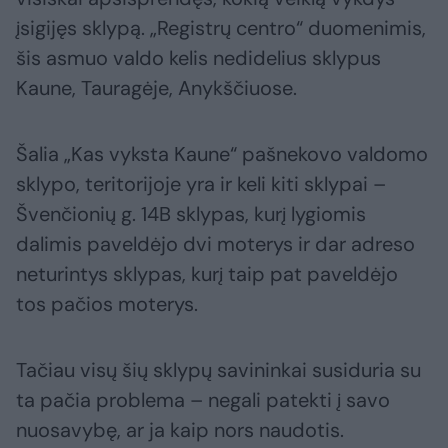
įsigijęs sklypą. „Registrų centro“ duomenimis,
šis asmuo valdo kelis nedidelius sklypus
Kaune, Tauragėje, Anykščiuose.
Šalia „Kas vyksta Kaune“ pašnekovo valdomo
sklypo, teritorijoje yra ir keli kiti sklypai –
Švenčionių g. 14B sklypas, kurį lygiomis
dalimis paveldėjo dvi moterys ir dar adreso
neturintys sklypas, kurį taip pat paveldėjo
tos pačios moterys.
Tačiau visų šių sklypų savininkai susiduria su
ta pačia problema – negali patekti į savo
nuosavybę, ar ja kaip nors naudotis.