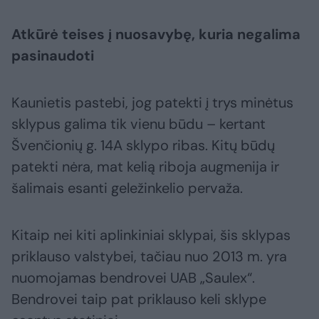
Atkūrė teises į nuosavybę, kuria negalima
pasinaudoti
Kaunietis pastebi, jog patekti į trys minėtus
sklypus galima tik vienu būdu – kertant
Švenčionių g. 14A sklypo ribas. Kitų būdų
patekti nėra, mat kelią riboja augmenija ir
šalimais esanti geležinkelio pervaža.
Kitaip nei kiti aplinkiniai sklypai, šis sklypas
priklauso valstybei, tačiau nuo 2013 m. yra
nuomojamas bendrovei UAB „Saulex“.
Bendrovei taip pat priklauso keli sklype