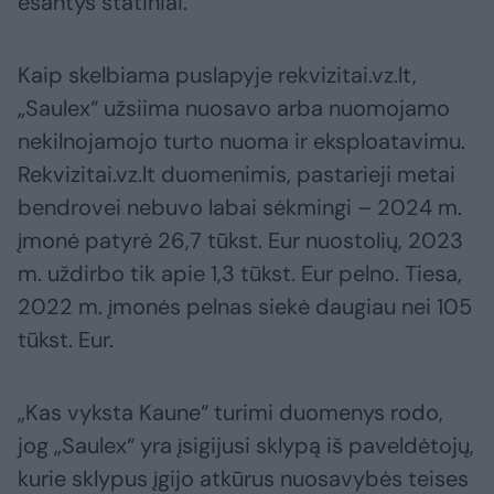
esantys statiniai.
Kaip skelbiama puslapyje rekvizitai.vz.lt,
„Saulex“ užsiima nuosavo arba nuomojamo
nekilnojamojo turto nuoma ir eksploatavimu.
Rekvizitai.vz.lt duomenimis, pastarieji metai
bendrovei nebuvo labai sėkmingi – 2024 m.
įmonė patyrė 26,7 tūkst. Eur nuostolių, 2023
m. uždirbo tik apie 1,3 tūkst. Eur pelno. Tiesa,
2022 m. įmonės pelnas siekė daugiau nei 105
tūkst. Eur.
„Kas vyksta Kaune“ turimi duomenys rodo,
jog „Saulex“ yra įsigijusi sklypą iš paveldėtojų,
kurie sklypus įgijo atkūrus nuosavybės teises