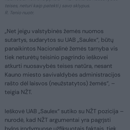
teises, neturi kaip patekti į savo sklypus.
R. Tenio nuotr.
„Net jeigu valstybinės žemės nuomos
sutartys, sudarytos su UAB „Saulex“, būtų
panaikintos Nacionalinė žemės tarnyba vis
tiek neturėtų teisinio pagrindo ieškovei
atkurti nuosavybės teises natūra, nesant
Kauno miesto savivaldybės administracijos
rašto dėl laisvos (neužstatytos) žemės“, –
teigia NŽT.
Ieškovė UAB „Saulex“ sutiko su NŽT pozicija –
nurodė, kad NŽT argumentai yra pagrįsti
bylos įrodymuose užfiksuotais faktais, tiek