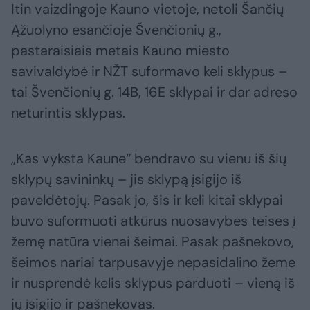
Itin vaizdingoje Kauno vietoje, netoli Šančių
Ąžuolyno esančioje Švenčionių g.,
pastaraisiais metais Kauno miesto
savivaldybė ir NŽT suformavo keli sklypus –
tai Švenčionių g. 14B, 16E sklypai ir dar adreso
neturintis sklypas.
„Kas vyksta Kaune“ bendravo su vienu iš šių
sklypų savininkų – jis sklypą įsigijo iš
paveldėtojų. Pasak jo, šis ir keli kitai sklypai
buvo suformuoti atkūrus nuosavybės teises į
žemę natūra vienai šeimai. Pasak pašnekovo,
šeimos nariai tarpusavyje nepasidalino žeme
ir nusprendė kelis sklypus parduoti – vieną iš
jų įsigijo ir pašnekovas.