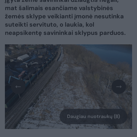
mat šalimais esančiame valstybinės
žemės sklype veikianti įmonė nesutinka
suteikti servituto, o laukia, kol
neapsikentę savininkai sklypus parduos.
Daugiau nuotraukų (8)