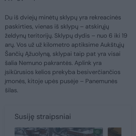
Du iš dviejų minėtų sklypų yra rekreacinės
paskirties, vienas iš sklypų – atskirųjų
želdynų teritorijų. Sklypų dydis – nuo 6 iki 19
arų. Vos už už kilometro aptiksime Aukštųjų
Šančių Ąžuolyną, sklypai taip pat yra visai
šalia Nemuno pakrantės. Aplink yra
įsikūrusios kelios prekyba besiverčiančios
įmonės, kitoje upės pusėje – Panemunės
šilas.
Susiję straipsniai