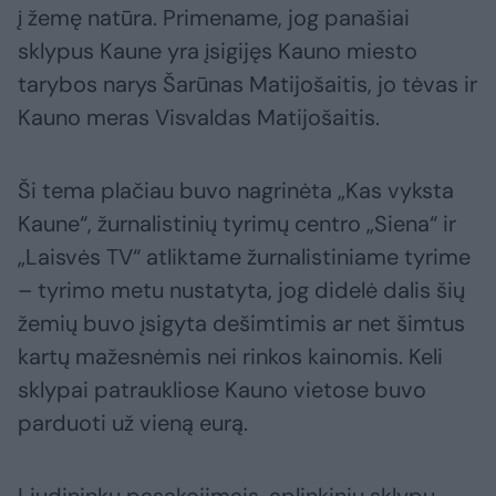
į žemę natūra. Primename, jog panašiai
sklypus Kaune yra įsigijęs Kauno miesto
tarybos narys Šarūnas Matijošaitis, jo tėvas ir
Kauno meras Visvaldas Matijošaitis.
Ši tema plačiau buvo nagrinėta „Kas vyksta
Kaune“, žurnalistinių tyrimų centro „Siena“ ir
„Laisvės TV“ atliktame žurnalistiniame tyrime
– tyrimo metu nustatyta, jog didelė dalis šių
žemių buvo įsigyta dešimtimis ar net šimtus
kartų mažesnėmis nei rinkos kainomis. Keli
sklypai patraukliose Kauno vietose buvo
parduoti už vieną eurą.