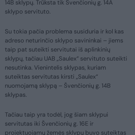
14B sklypų. Trūksta tik Švenčionių g. 14A
sklypo servituto.
Su tokia pačia problema susiduria ir kol kas
adreso neturinčio sklypo savininkai – jiems
taip pat suteikti servitutai iš aplinkinių
sklypų, tačiau UAB „Saulex“ servituto suteikti
nesutinka. Vienintelis sklypas, kuriam
suteiktas servitutas kirsti „Saulex“
nuomojamą sklypą – Švenčionių g. 14B
sklypas.
Tačiau taip yra todėl, jog šiam sklypui
servitutas iki Švenčionių g. 16E ir
projektuojamų žemės sklypų buvo suteiktas