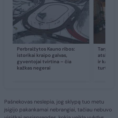
Perbraižytos Kauno ribos:
Tarpukari
istorikai kraipo galvas,
atskleid
gyventojai tvirtina – čia
ir kaip 
kažkas negerai
turtingia
Pašnekovas neslepia, jog sklypą tuo metu
įsigijo pakankamai nebrangiai, tačiau nebuvo
visiškai apsisprendęs, kokią veiklą vykdys