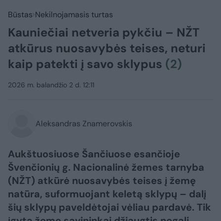
Būstas
Nekilnojamasis turtas
Kauniečiai netveria pykčiu – NŽT
atkūrus nuosavybės teises, neturi
kaip patekti į savo sklypus
(2)
2026 m. balandžio 2 d. 12:11
Aleksandras Znamerovskis
Aukštuosiuose Šančiuose esančioje
Švenčionių g. Nacionalinė žemes tarnyba
(NŽT) atkūrė nuosavybės teises į žemę
natūra, suformuojant keletą sklypų – dalį
šių sklypų paveldėtojai vėliau pardavė. Tik
įgyta žeme savininkai džiaugtis negali,