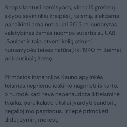
Neapsikentusi neteisybės, viena iš gretimų
sklypų savininkių kreipėsi į teismą, siekdama
panaikinti arba nutraukti 2013 m. sudarytas
valstybinės žemės nuomos sutartis su UAB
„Saulex“ ir taip atverti kelią atkurti
nuosavybės teises natūra į iki 1940 m. šeimai
priklausiusią žemę.
Pirmosios instancijos Kauno apylinkės
teismas nepriėmė ieškinio nagrinėti iš karto,
o nurodė, kad neva nepanaudota ikiteisminė
tvarka, pareikalavo tiksliai įvardyti sandorių
negaliojimo pagrindus, ir liepė primokėti
didelį žyminį mokestį.