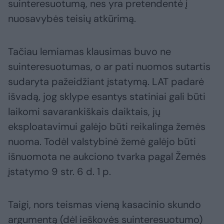
suinteresuotumą, nes yra pretendentė į
nuosavybės teisių atkūrimą.
Tačiau lemiamas klausimas buvo ne
suinteresuotumas, o ar pati nuomos sutartis
sudaryta pažeidžiant įstatymą. LAT padarė
išvadą, jog sklype esantys statiniai gali būti
laikomi savarankiškais daiktais, jų
eksploatavimui galėjo būti reikalinga žemės
nuoma. Todėl valstybinė žemė galėjo būti
išnuomota ne aukciono tvarka pagal Žemės
įstatymo 9 str. 6 d. 1 p.
Taigi, nors teismas vieną kasacinio skundo
argumentą (dėl ieškovės suinteresuotumo)