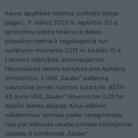
Kauno apylinkės teismas civilinėje byloje
pagal L. P. ieškinį 2023 m. lapkričio 30 d.
sprendimu ieškinį tenkino iš dalies –
pripažino niekine ir negaliojančia nuo
sudarymo momento 2013 m. birželio 13 d.
Lietuvos valstybės, atstovaujamos
Nacionalinės žemės tarnybos prie Aplinkos
ministerijos, ir UAB „Saulex“ sudarytą
valstybinę žemės nuomos sutartį Nr. 8SŽN-
85, kuria UAB „Saulex“ išnuomotas 0,28 ha
dydžio žemės sklypas. Kitus ieškinio
reikalavimus teismas paliko nenagrinėtais,
taip pat ieškovės naudai priteisė bylinėjimosi
išlaidas iš bendrovės „Saulex“.