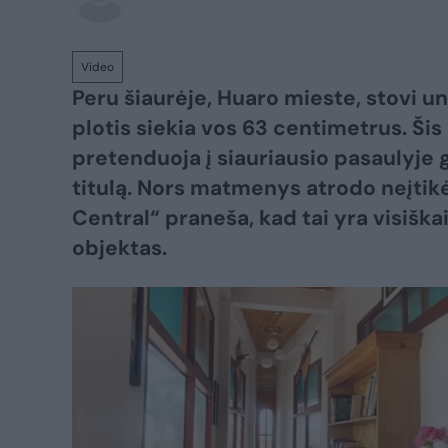
Video
Peru šiaurėje, Huaro mieste, stovi u
plotis siekia vos 63 centimetrus. Šis
pretenduoja į siauriausio pasaulyj
titulą. Nors matmenys atrodo neįtikė
Central“ praneša, kad tai yra visiška
objektas.