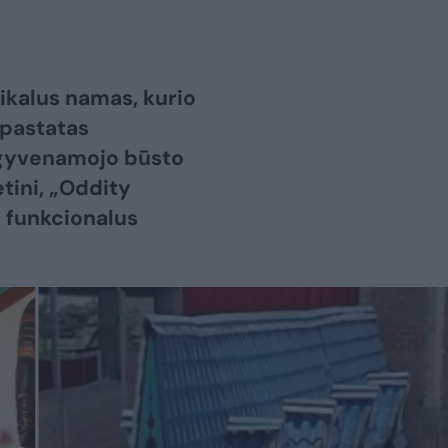
nikalus namas, kurio
 pastatas
e gyvenamojo būsto
tini, „Oddity
i funkcionalus