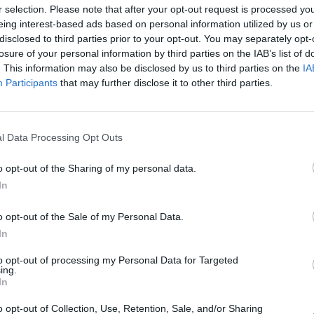
o, pastatas suprojektuotas taip, kad jame
r selection. Please note that after your opt-out request is processed y
atogiam gyvenimui.
eing interest-based ads based on personal information utilized by us or
disclosed to third parties prior to your opt-out. You may separately opt-
losure of your personal information by third parties on the IAB’s list of
s kambarys, miegamasis, valgomasis,
. This information may also be disclosed by us to third parties on the
IA
Participants
that may further disclose it to other third parties.
ukštai, kuriuos jungia laiptai. Visa tai
čioje 63 centimetrų pločio.
l Data Processing Opt Outs
ventojas Fabijus Moreno. Pasak jo, šis
o opt-out of the Sharing of my personal data.
nepriklauso nuo būsto dydžio, o nuo to,
In
 erdvę.
o opt-out of the Sale of my Personal Data.
In
to opt-out of processing my Personal Data for Targeted
ing.
In
o opt-out of Collection, Use, Retention, Sale, and/or Sharing