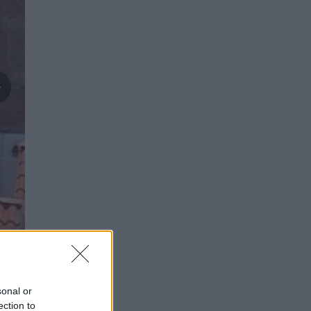
sonal or
ection to