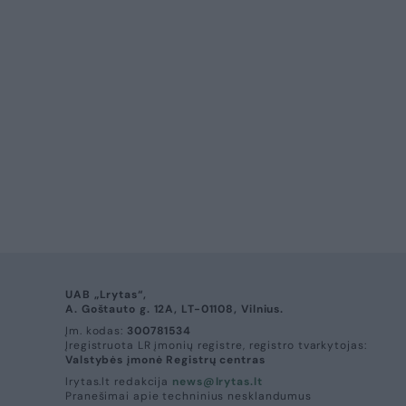
UAB „Lrytas“,
A. Goštauto g. 12A, LT-01108, Vilnius.
Įm. kodas:
300781534
Įregistruota LR įmonių registre, registro tvarkytojas:
Valstybės įmonė Registrų centras
lrytas.lt redakcija
news@lrytas.lt
Pranešimai apie techninius nesklandumus