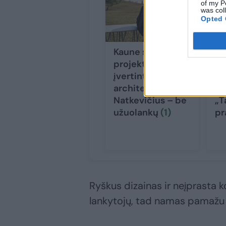
of my P
was col
Opted 
Kaune sunku rasti
Ka
projektą be jo:
ko
įvertintas
nė
architektas G.
Li
Natkevičius – be
„T
užuolankų
(1)
pr
Ryškus dizainas ir neįprasta k
lankytojų, tad namas pamažu 