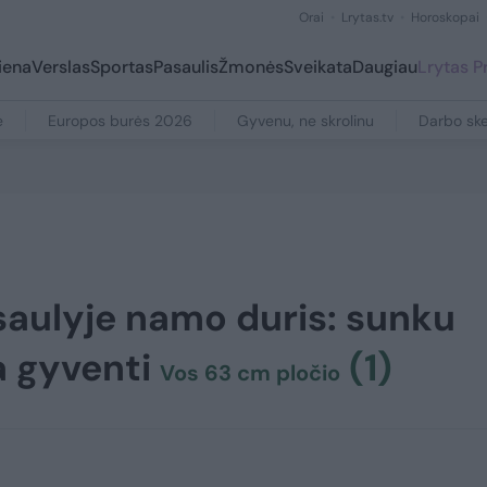
Orai
Lrytas.tv
Horoskopai
iena
Verslas
Sportas
Pasaulis
Žmonės
Sveikata
Daugiau
Lrytas 
e
Europos burės 2026
Gyvenu, ne skrolinu
Darbo ske
saulyje namo duris: sunku
a gyventi
(1)
Vos 63 cm pločio