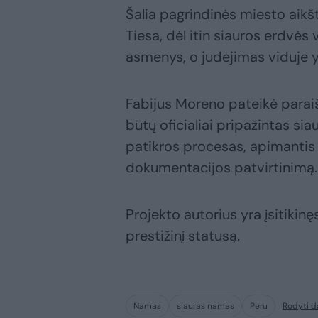
Šalia pagrindinės miesto aikšt
Tiesa, dėl itin siauros erdvės 
asmenys, o judėjimas viduje y
Fabijus Moreno pateikė parai
būtų oficialiai pripažintas si
patikros procesas, apimantis 
dokumentacijos patvirtinimą.
Projekto autorius yra įsitikinęs
prestižinį statusą.
Namas
siauras namas
Peru
Rodyti d