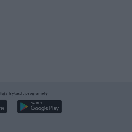
liąją lrytas.lt programėlę