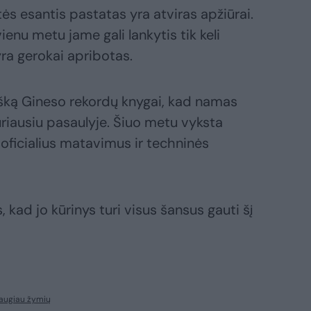
ės esantis pastatas yra atviras apžiūrai.
vienu metu jame gali lankytis tik keli
ra gerokai apribotas.
šką Gineso rekordų knygai, kad namas
auriausiu pasaulyje. Šiuo metu vyksta
oficialius matavimus ir techninės
, kad jo kūrinys turi visus šansus gauti šį
augiau žymių