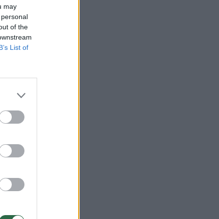
ou may
 personal
out of the
 downstream
B’s List of