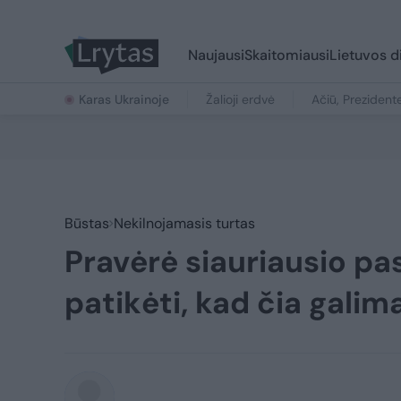
Naujausi
Skaitomiausi
Lietuvos d
Karas Ukrainoje
Žalioji erdvė
Ačiū, Prezident
Būstas
Nekilnojamasis turtas
Pravėrė siauriausio pa
patikėti, kad čia galim