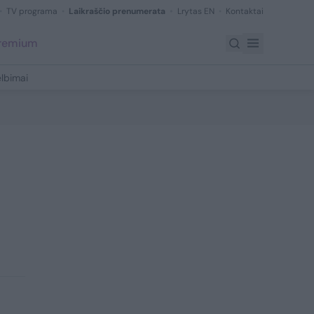
TV programa
Laikraščio prenumerata
Lrytas EN
Kontaktai
Premium
lbimai