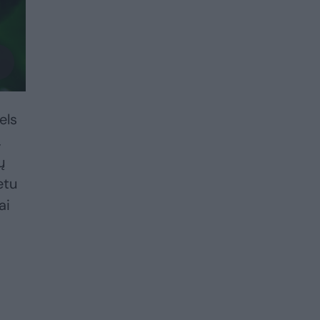
els
,
ų
etu
ai