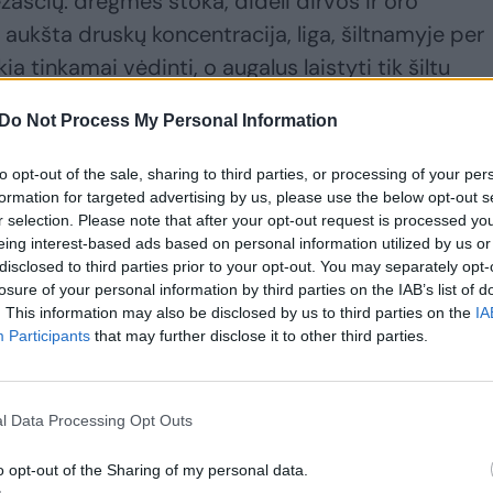
iežasčių: drėgmės stoka, dideli dirvos ir oro
aukšta druskų koncentracija, liga, šiltnamyje per
a tinkamai vėdinti, o augalus laistyti tik šiltu
daug vandens, tačiau jų lapai vis tiek vysta,
Do Not Process My Personal Information
. šaknų puvinys. Pirmieji šaknų puvinio požymiai
lyje prie žemės. Pagrindinė šaknis parunda,
to opt-out of the sale, sharing to third parties, or processing of your per
i vysta, vėliau pagelsta ir džiūsta.
formation for targeted advertising by us, please use the below opt-out s
r selection. Please note that after your opt-out request is processed y
eing interest-based ads based on personal information utilized by us or
disclosed to third parties prior to your opt-out. You may separately opt-
ms iki žuvimo, lapai nuvysta, augalas nuleipsta.
losure of your personal information by third parties on the IAB’s list of
rpsniu profilaktiškai palaistyti fungicidų tirpalu n
. This information may also be disclosed by us to third parties on the
IA
apsirgusius augalus laistykime ryškiai rožiniu kalio
Participants
that may further disclose it to other third parties.
pkime. Augalai iš stiebo išleis naujas šaknis. Gal
tus (fitosporiną, trichoderminą). Agurkų lapai gali
l Data Processing Opt Outs
bicidų lašelių. Tada kuo skubiau nuplaukime vande
arai ar kiti), lapai irgi vys.
o opt-out of the Sharing of my personal data.