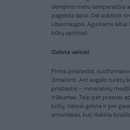
derėjimo metu temperatūra au
pagelsta lapai. Dėl aukštos o
užuomazgos. Agurkams labai ke
būtų optimali.
Gelsta vaisiai
Pirma priežastis: susiformavo
išmaitinti. Ant augalo turėtų
priežastis – mineralinių medžia
trūkumas. Taip pat prastas ap
bičių. Vaisiai gelsta ir per ga
amoniakas, kurį išskiria šviežias