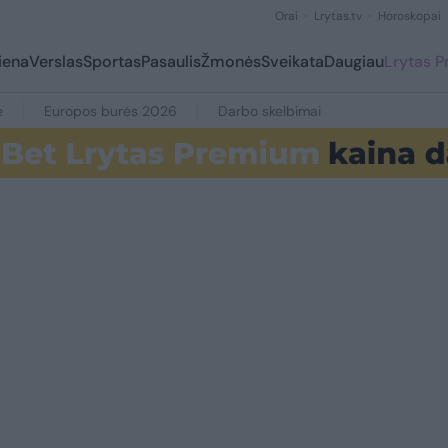
Orai
Lrytas.tv
Horoskopai
iena
Verslas
Sportas
Pasaulis
Žmonės
Sveikata
Daugiau
Lrytas 
e
Europos burės 2026
Darbo skelbimai