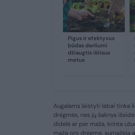
Pigus ir efektyvus
būdas derliumi
džiaugtis ištisus
metus
Augalams laistyti labai tinka 
drėgmės, nes jų šaknys išsidė
didelė ar per maža, krinta už
maža oro drėgmė, sumažėja au