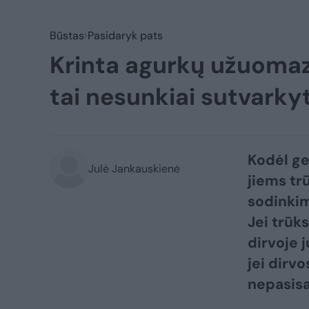
Būstas
Pasidaryk pats
Krinta agurkų užuomazg
tai nesunkiai sutvarkyt
Kodėl gel
Julė Jankauskienė
jiems tr
sodinkim
Jei trūks
dirvoje 
jei dirv
nepasisa