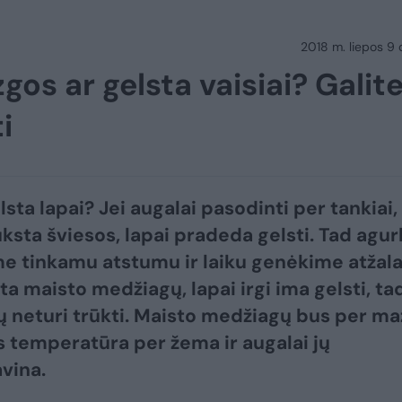
2018 m. liepos 9 d
os ar gelsta vaisiai? Galit
i
sta lapai? Jei augalai pasodinti per tankiai,
ūksta šviesos, lapai pradeda gelsti. Tad agu
e tinkamu atstumu ir laiku genėkime atžala
ta maisto medžiagų, lapai irgi ima gelsti, ta
jų neturi trūkti. Maisto medžiagų bus per ma
os temperatūra per žema ir augalai jų
vina.