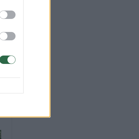
 ir
 jie
a