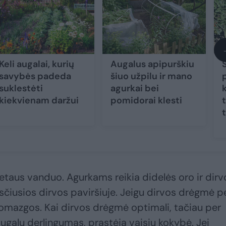
Keli augalai, kurių
Augalus apipurškiu
savybės padeda
šiuo užpilu ir mano
suklestėti
agurkai bei
kiekvienam daržui
pomidorai klesti
lietaus vanduo. Agurkams reikia didelės oro ir dirv
sčiusios dirvos paviršiuje. Jeigu dirvos drėgmė p
uomazgos. Kai dirvos drėgmė optimali, tačiau per
galų derlingumas, prastėja vaisių kokybė. Jei