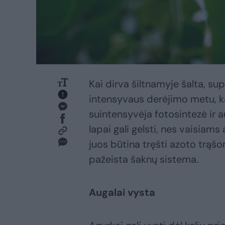
Kai dirva šiltnamyje šalta, supu
intensyvaus derėjimo metu, k
suintensyvėja fotosintezė ir a
lapai gali gelsti, nes vaisiam
juos būtina tręšti azoto trąšom
pažeista šaknų sistema.
Augalai vysta