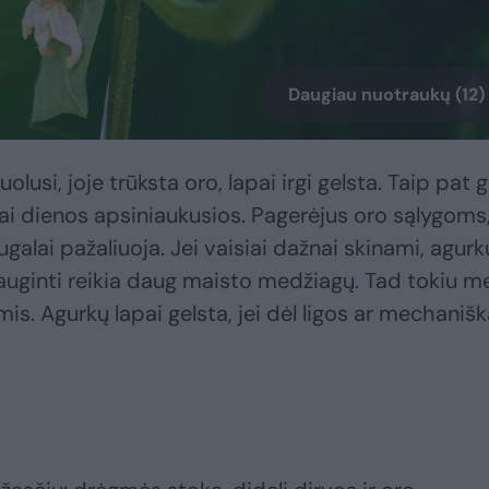
Daugiau nuotraukų (12)
olusi, joje trūksta oro, lapai irgi gelsta. Taip pat g
ai dienos apsiniaukusios. Pagerėjus oro sąlygoms
ugalai pažaliuoja. Jei vaisiai dažnai skinami, agurk
s auginti reikia daug maisto medžiagų. Tad tokiu m
is. Agurkų lapai gelsta, jei dėl ligos ar mechanišk