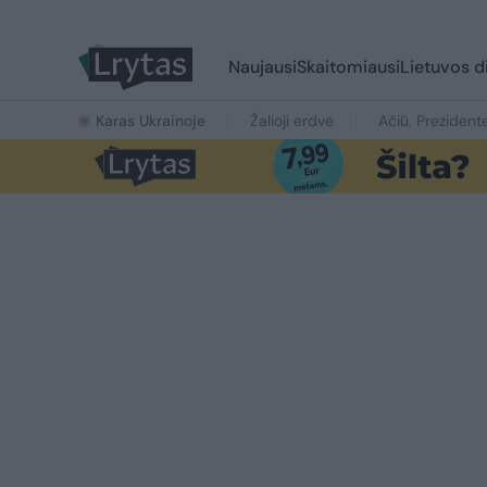
Naujausi
Skaitomiausi
Lietuvos d
Karas Ukrainoje
Žalioji erdvė
Ačiū, Prezident