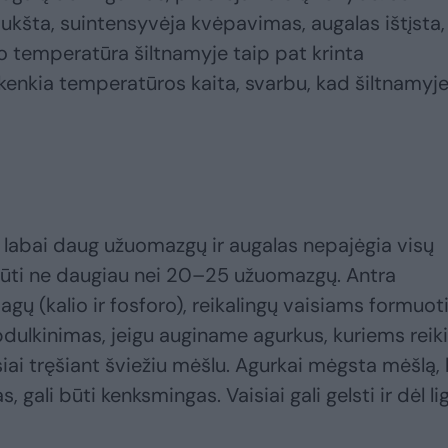
kšta, suintensyvėja kvėpavimas, augalas ištįsta,
ro temperatūra šiltnamyje taip pat krinta
nkia temperatūros kaita, svarbu, kad šiltnamyje 
 labai daug užuomazgų ir augalas nepajėgia visų
 būti ne daugiau nei 20–25 užuomazgų. Antra
gų (kalio ir fosforo), reikalingų vaisiams formuoti
dulkinimas, jeigu auginame agurkus, kuriems reik
usiai tręšiant šviežiu mėšlu. Agurkai mėgsta mėšlą,
, gali būti kenksmingas. Vaisiai gali gelsti ir dėl li