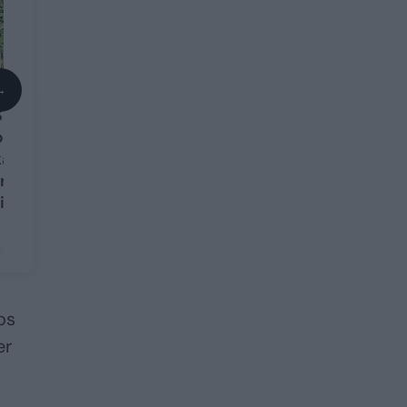
→
Sužinokite, kodėl
patyrę daržininkai
kai kurias gėrybes
tręšia „Coca-cola“
tirpalu
os
er