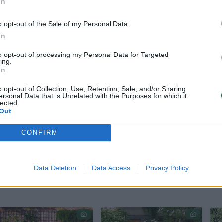
In
o opt-out of the Sale of my Personal Data.
In
to opt-out of processing my Personal Data for Targeted
agurkams netrūktų maisto medžiagų, nes ims kristi
ing.
uga ir vystosi labai greitai. Per gana trumpą laiką
In
jų poreikis maisto medžiagoms yra didelis.
o opt-out of Collection, Use, Retention, Sale, and/or Sharing
ersonal Data that Is Unrelated with the Purposes for which it
ūti viena iš užuomazgų kritimo priežasčių. Labai
lected.
Out
i. Kai laistoma šaltu vandeniu, atšąla dirva, krint
 vandens ir juos laikykime saulėtoje vietoje. Taip
CONFIRM
Data Deletion
Data Access
Privacy Policy