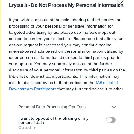
Lrytas.lt -
Do Not Process My Personal Information
Lrytas.lt
If you wish to opt-out of the sale, sharing to third parties, or
processing of your personal or sensitive information for
Lauko virtuvė vis dažniau tampa natūralia
targeted advertising by us, please use the below opt-out
namų tąsa – joje ne tik gaminama ir
section to confirm your selection. Please note that after your
valgoma, bet ir leidžiamas laikas su
opt-out request is processed you may continue seeing
artimaisiais. Tokiai erdvei sukurti
interest-based ads based on personal information utilized by
us or personal information disclosed to third parties prior to
nebūtinos didelės investicijos ar sudėtingi
your opt-out. You may separately opt-out of the further
remonto darbai.
disclosure of your personal information by third parties on the
IAB’s list of downstream participants. This information may
also be disclosed by us to third parties on the
IAB’s List of
Downstream Participants
that may further disclose it to other
third parties.
Personal Data Processing Opt Outs
I want to opt-out of the Sharing of my
personal data.
Opted In