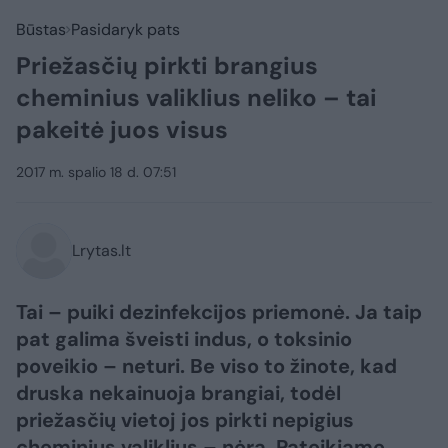
Būstas
Pasidaryk pats
Priežasčių pirkti brangius
cheminius valiklius neliko – tai
pakeitė juos visus
2017 m. spalio 18 d. 07:51
Lrytas.lt
Tai – puiki dezinfekcijos priemonė. Ja taip
pat galima šveisti indus, o toksinio
poveikio – neturi. Be viso to žinote, kad
druska nekainuoja brangiai, todėl
priežasčių vietoj jos pirkti nepigius
cheminius valiklius – nėra. Pateikiame