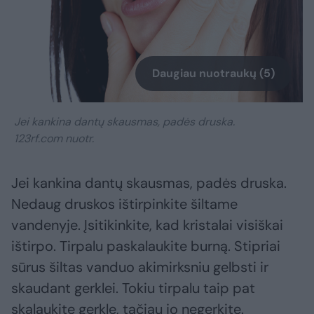
Daugiau nuotraukų (5)
Jei kankina dantų skausmas, padės druska.
123rf.com nuotr.
Jei kankina dantų skausmas, padės druska.
Nedaug druskos ištirpinkite šiltame
vandenyje. Įsitikinkite, kad kristalai visiškai
ištirpo. Tirpalu paskalaukite burną. Stipriai
sūrus šiltas vanduo akimirksniu gelbsti ir
skaudant gerklei. Tokiu tirpalu taip pat
skalaukite gerklę, tačiau jo negerkite.