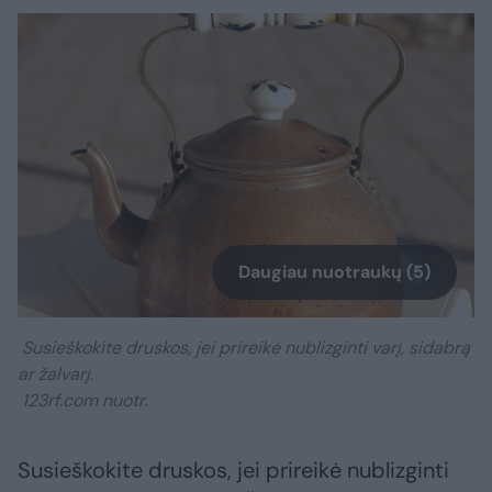
Daugiau nuotraukų (5)
Susieškokite druskos, jei prireikė nublizginti varį, sidabrą
ar žalvarį.
123rf.com nuotr.
Susieškokite druskos, jei prireikė nublizginti