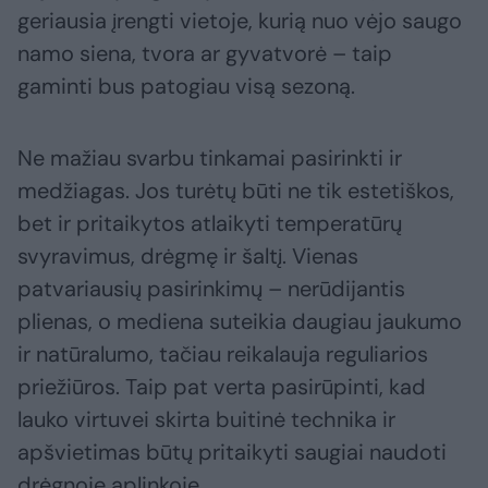
geriausia įrengti vietoje, kurią nuo vėjo saugo
namo siena, tvora ar gyvatvorė – taip
gaminti bus patogiau visą sezoną.
Ne mažiau svarbu tinkamai pasirinkti ir
medžiagas. Jos turėtų būti ne tik estetiškos,
bet ir pritaikytos atlaikyti temperatūrų
svyravimus, drėgmę ir šaltį. Vienas
patvariausių pasirinkimų – nerūdijantis
plienas, o mediena suteikia daugiau jaukumo
ir natūralumo, tačiau reikalauja reguliarios
priežiūros. Taip pat verta pasirūpinti, kad
lauko virtuvei skirta buitinė technika ir
apšvietimas būtų pritaikyti saugiai naudoti
drėgnoje aplinkoje.