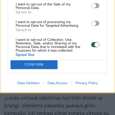
I want to opt-out of the Sale of my
Personal Data.
Opted In
Daugiau nuotraukų (4)
I want to opt-out of processing my
Personal Data for Targeted Advertising.
Opted In
Tinkamai išnaudojus turimą lauko erdvę ir
I want to opt-out of Collection, Use,
pasirinkus praktiškus sprendimus, lauko
Retention, Sale, and/or Sharing of my
Personal Data that Is Unrelated with the
virtuvę galima įsirengti tiek erdviame kieme,
Purposes for which it was collected.
Opted Out
tik mažesnėje terasoje. Interjero dizainerė
pataria, nuo ko pradėti ją planuoti ir į ką
CONFIRM
atkreipti dėmesį, kad gaminti lauke būtų
patogu net ir nedidėlėje erdvėje.
Data Deletion
Data Access
Privacy Policy
„Lauko virtuvė nebūtinai turi būti didelė ar
brangi. Vieniems pakanka jaukaus grilio
kampelio, kiti renkasi pilnai įrengtą virtuvę su