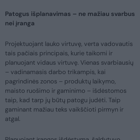
Patogus išplanavimas – ne mažiau svarbus
nei įranga
Projektuojant lauko virtuvę, verta vadovautis
tais pačiais principais, kurie taikomi ir
planuojant vidaus virtuvę. Vienas svarbiausių
– vadinamasis darbo trikampis, kai
pagrindinės zonos – produktų laikymo,
maisto ruošimo ir gaminimo – išdėstomos
taip, kad tarp jų būtų patogu judėti. Taip
gaminant mažiau teks vaikščioti pirmyn ir
atgal.
Planuojant įrangos išdėstymą, šaldytuvo