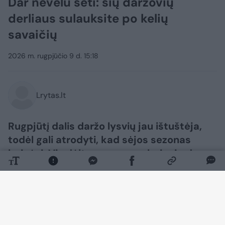
Dar nevėlu sėti: šių daržovių
derliaus sulauksite po kelių
savaičių
2026 m. rugpjūčio 9 d. 15:18
Lrytas.lt
Rugpjūtį dalis daržo lysvių jau ištuštėja,
todėl gali atrodyti, kad sėjos sezonas
baigėsi. Vis dėlto vasaros pabaigoje dar
galima pasėti nemažai greitai augančių
žalumynų ir daržovių. Pasirinkus tinkamas
veisles, pirmąjį derlių galima skinti dar iki
šalnų.