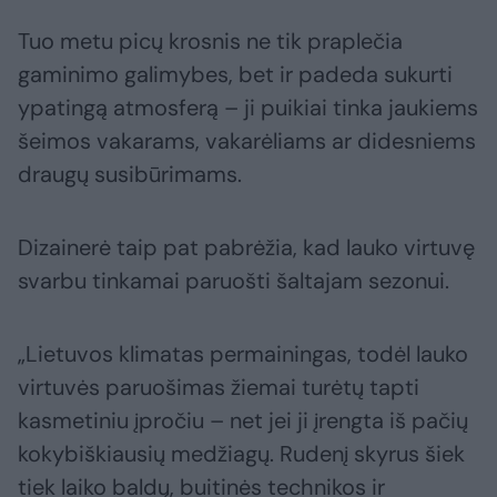
Tuo metu picų krosnis ne tik praplečia
gaminimo galimybes, bet ir padeda sukurti
ypatingą atmosferą – ji puikiai tinka jaukiems
šeimos vakarams, vakarėliams ar didesniems
draugų susibūrimams.
Dizainerė taip pat pabrėžia, kad lauko virtuvę
svarbu tinkamai paruošti šaltajam sezonui.
„Lietuvos klimatas permainingas, todėl lauko
virtuvės paruošimas žiemai turėtų tapti
kasmetiniu įpročiu – net jei ji įrengta iš pačių
kokybiškiausių medžiagų. Rudenį skyrus šiek
tiek laiko baldų, buitinės technikos ir