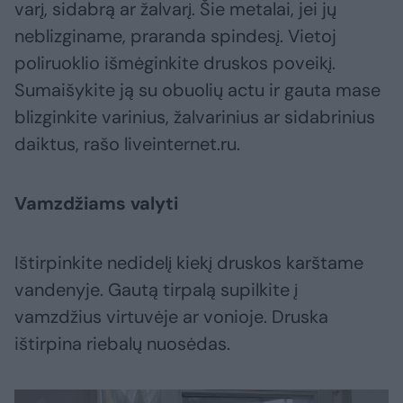
varį, sidabrą ar žalvarį. Šie metalai, jei jų
neblizginame, praranda spindesį. Vietoj
poliruoklio išmėginkite druskos poveikį.
Sumaišykite ją su obuolių actu ir gauta mase
blizginkite varinius, žalvarinius ar sidabrinius
daiktus, rašo liveinternet.ru.
Vamzdžiams valyti
Ištirpinkite nedidelį kiekį druskos karštame
vandenyje. Gautą tirpalą supilkite į
vamzdžius virtuvėje ar vonioje. Druska
ištirpina riebalų nuosėdas.