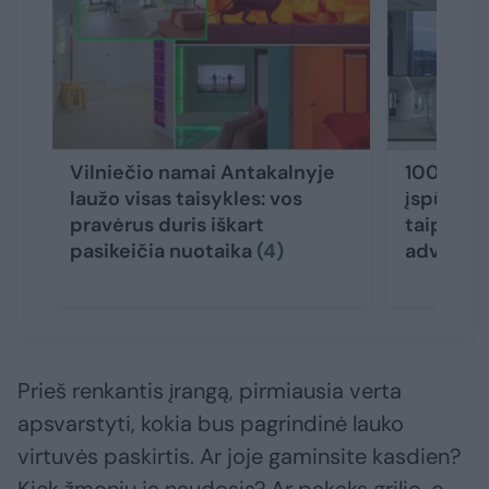
Vilniečio namai Antakalnyje
100 kv. m
laužo visas taisykles: vos
įspūding
pravėrus duris iškart
taip atro
pasikeičia nuotaika
(4)
advokatų
Prieš renkantis įrangą, pirmiausia verta
apsvarstyti, kokia bus pagrindinė lauko
virtuvės paskirtis. Ar joje gaminsite kasdien?
Kiek žmonių ja naudosis? Ar pakaks grilio, o