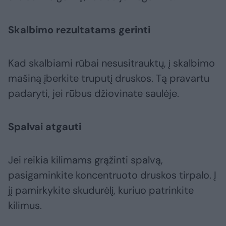
Skalbimo rezultatams gerinti
Kad skalbiami rūbai nesusitrauktų, į skalbimo
mašiną įberkite truputį druskos. Tą pravartu
padaryti, jei rūbus džiovinate saulėje.
Spalvai atgauti
Jei reikia kilimams grąžinti spalvą,
pasigaminkite koncentruoto druskos tirpalo. Į
jį pamirkykite skudurėlį, kuriuo patrinkite
kilimus.