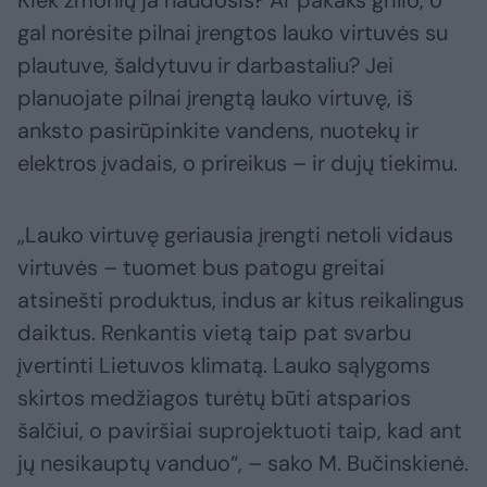
gal norėsite pilnai įrengtos lauko virtuvės su
plautuve, šaldytuvu ir darbastaliu? Jei
planuojate pilnai įrengtą lauko virtuvę, iš
anksto pasirūpinkite vandens, nuotekų ir
elektros įvadais, o prireikus – ir dujų tiekimu.
„Lauko virtuvę geriausia įrengti netoli vidaus
virtuvės – tuomet bus patogu greitai
atsinešti produktus, indus ar kitus reikalingus
daiktus. Renkantis vietą taip pat svarbu
įvertinti Lietuvos klimatą. Lauko sąlygoms
skirtos medžiagos turėtų būti atsparios
šalčiui, o paviršiai suprojektuoti taip, kad ant
jų nesikauptų vanduo“, – sako M. Bučinskienė.