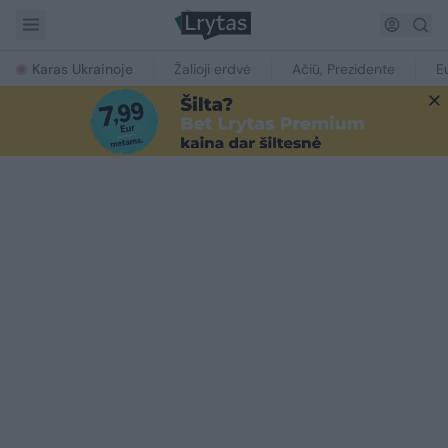
Karas Ukrainoje
Žalioji erdvė
Ačiū, Prezidente
E