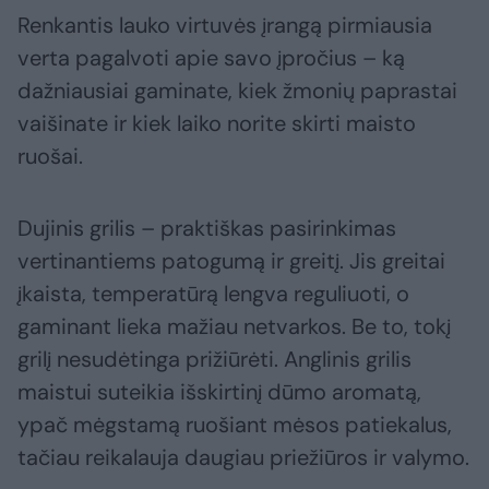
Renkantis lauko virtuvės įrangą pirmiausia
verta pagalvoti apie savo įpročius – ką
dažniausiai gaminate, kiek žmonių paprastai
vaišinate ir kiek laiko norite skirti maisto
ruošai.
Dujinis grilis – praktiškas pasirinkimas
vertinantiems patogumą ir greitį. Jis greitai
įkaista, temperatūrą lengva reguliuoti, o
gaminant lieka mažiau netvarkos. Be to, tokį
grilį nesudėtinga prižiūrėti. Anglinis grilis
maistui suteikia išskirtinį dūmo aromatą,
ypač mėgstamą ruošiant mėsos patiekalus,
tačiau reikalauja daugiau priežiūros ir valymo.