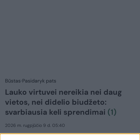
Būstas
Pasidaryk pats
Lauko virtuvei nereikia nei daug
vietos, nei didelio biudžeto:
svarbiausia keli sprendimai
(1)
2026 m. rugpjūčio 9 d. 05:40