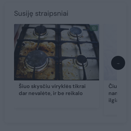
Susiję straipsniai
→
Šiuo skysčiu viryklės tikrai
Čiužinį g
dar nevalėte, ir be reikalo
namuose 
ilgiau ne