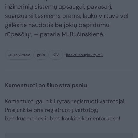
inžinerinių sistemų apsaugai, pavasarį,
sugrįžus šiltesniems orams, lauko virtuve vėl
galėsite naudotis be jokių papildomų
rūpesčių“, – pataria M. Bučinskienė.
lauko virtuvė
grilis
IKEA
Rodyti daugiau žymių
Komentuoti po šiuo straipsniu
Komentuoti gali tik Lrytas registruoti vartotojai.
Prisijunkite prie registruotų vartotojų
bendruomenės ir bendraukite komentaruose!