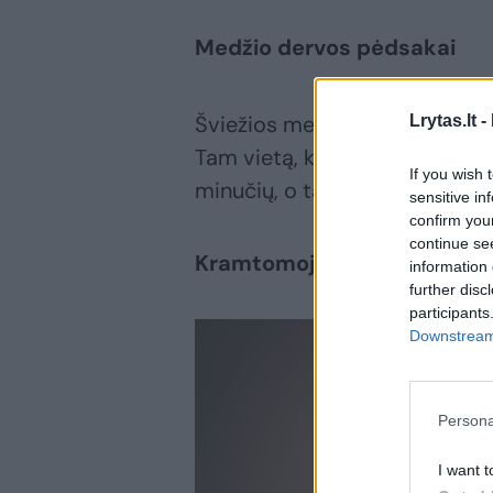
Medžio dervos pėdsakai
Šviežios medžio dervos pėds
Lrytas.lt -
Tam vietą, kurią reikia nuvalyt
If you wish 
minučių, o tada atidžiai nuval
sensitive in
confirm you
continue se
Kramtomoji guma plaukuos
information 
further disc
participants
Downstream 
Persona
I want t