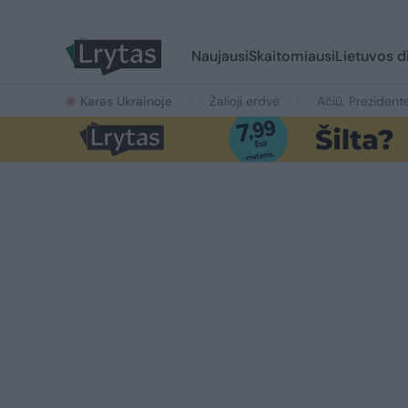
Naujausi
Skaitomiausi
Lietuvos d
Karas Ukrainoje
Žalioji erdvė
Ačiū, Prezident