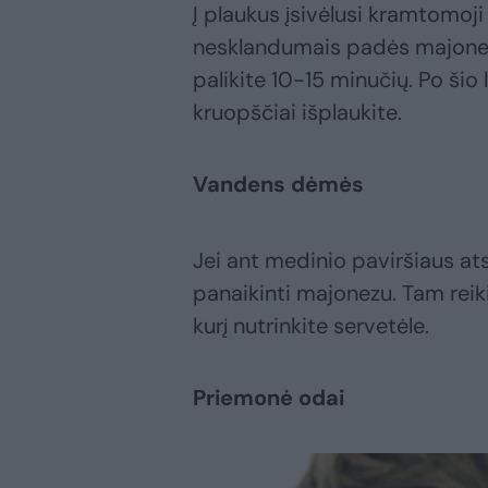
Į plaukus įsivėlusi kramtomoj
nesklandumais padės majonezas
palikite 10-15 minučių. Po šio
kruopščiai išplaukite.
Vandens dėmės
Jei ant medinio paviršiaus at
panaikinti majonezu. Tam reik
kurį nutrinkite servetėle.
Priemonė odai