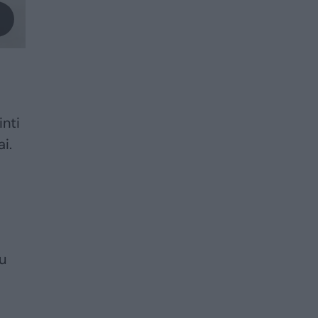
inti
i.
u