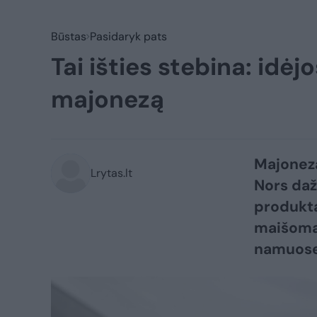
Būstas
Pasidaryk pats
Tai išties stebina: idėj
majonezą
Majonezą
Lrytas.lt
Nors daž
produkta
maišoma 
namuose 