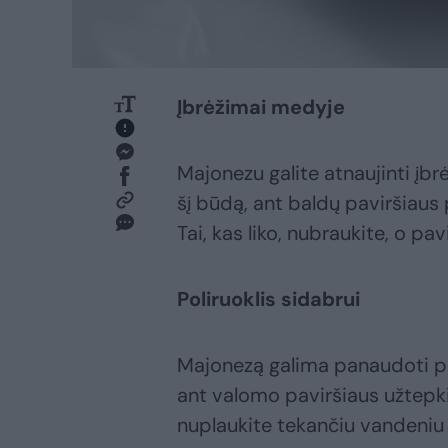
Įbrėžimai medyje
Majonezu galite atnaujinti įbr
šį būdą, ant baldų paviršiaus 
Tai, kas liko, nubraukite, o pa
Poliruoklis sidabrui
Majonezą galima panaudoti pol
ant valomo paviršiaus užtepkit
nuplaukite tekančiu vandeniu 