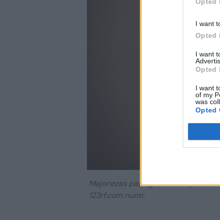
Opted 
I want t
Opted 
I want 
Advertis
Opted 
I want t
of my P
was col
Opted 
Majonezas palengvina darbą, kai ten
123rf.com nuotr.