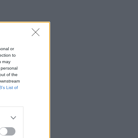
u.
sonal or
ection to
ou may
 personal
out of the
 downstream
B’s List of