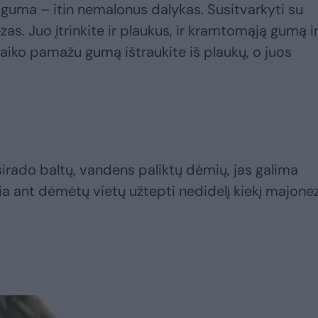
i guma – itin nemalonus dalykas. Susitvarkyti su
. Juo įtrinkite ir plaukus, ir kramtomąją gumą i
 laiko pamažu gumą ištraukite iš plaukų, o juos
sirado baltų, vandens paliktų dėmių, jas galima
ia ant dėmėtų vietų užtepti nedidelį kiekį majone