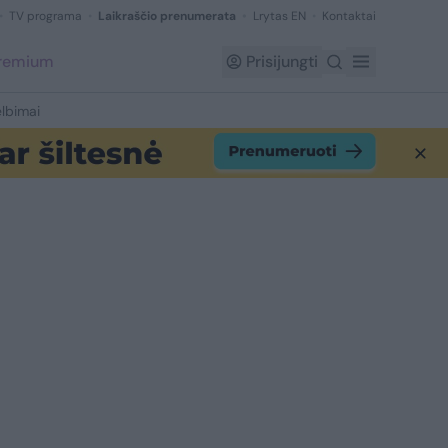
TV programa
Laikraščio prenumerata
Lrytas EN
Kontaktai
Premium
Prisijungti
lbimai