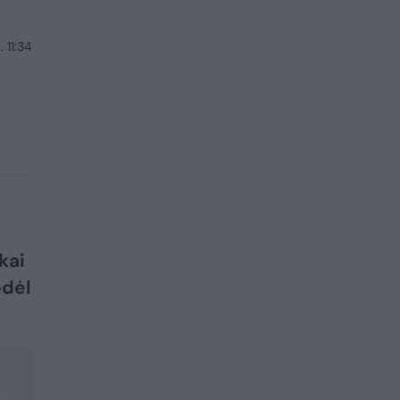
 11:34
kai
odėl