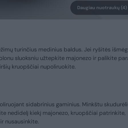
Daugiau nuotraukų (4)
ėžimų turinčius medinius baldus. Jei ryšitės išmėg
plonu sluoksniu užtepkite majonezo ir palikite para
viršių kruopščiai nupoliruokite.
iruojant sidabrinius gaminius. Minkštu skudurėli
e nedidelį kiekį majonezo, kruopščiai patrinkite,
ir nusausinkite.