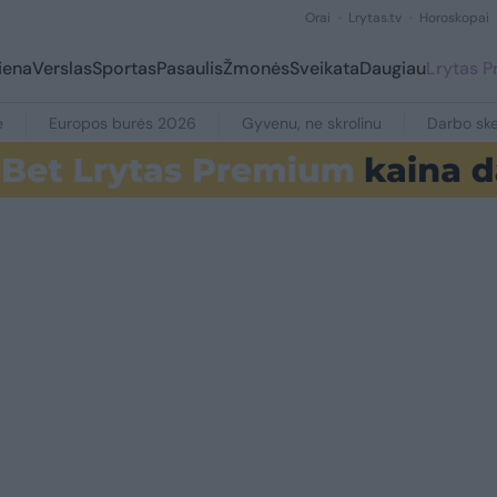
Orai
Lrytas.tv
Horoskopai
iena
Verslas
Sportas
Pasaulis
Žmonės
Sveikata
Daugiau
Lrytas 
e
Europos burės 2026
Gyvenu, ne skrolinu
Darbo ske