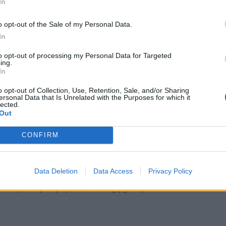
In
o opt-out of the Sale of my Personal Data.
In
to opt-out of processing my Personal Data for Targeted
ing.
In
o opt-out of Collection, Use, Retention, Sale, and/or Sharing
ersonal Data that Is Unrelated with the Purposes for which it
lected.
Out
CONFIRM
Daugiau nuotraukų (4)
Data Deletion
Data Access
Privacy Policy
ka iš plaukų krapšyti kramtomąją gumą.