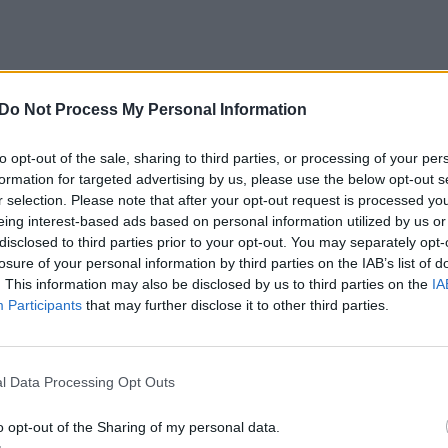
akus nuo mašinos kėbulo galima nuvalyti majonez
Do Not Process My Personal Information
i, gausiai aptepkite majonezu, palikite keliolikai
to opt-out of the sale, sharing to third parties, or processing of your per
ykite, rašo novate.ru.
formation for targeted advertising by us, please use the below opt-out s
r selection. Please note that after your opt-out request is processed y
eing interest-based ads based on personal information utilized by us or
e
disclosed to third parties prior to your opt-out. You may separately opt-
losure of your personal information by third parties on the IAB’s list of
. This information may also be disclosed by us to third parties on the
IA
Participants
that may further disclose it to other third parties.
l Data Processing Opt Outs
o opt-out of the Sharing of my personal data.