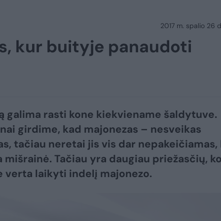
2017 m. spalio 26 d.
os, kur buityje panaudoti
 galima rasti kone kiekviename šaldytuve.
nai girdime, kad majonezas – nesveikas
s, tačiau neretai jis vis dar nepakeičiamas, 
mišrainė. Tačiau yra daugiau priežasčių, k
verta laikyti indelį majonezo.