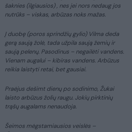
šaknies (ilgiausios) , nes jei nors nedaug jos
nutrūks – viskas, arbūzas noks mažas.
Į duobę (poros sprindžių gylio) Vilma deda
gerą saują žolė, tada užpila saują žemių ir
saują pelenų. Pasodinus – negailėti vandens.
Vienam augalui – kibiras vandens. Arbūzus
reikia laistyti retai, bet gausiai.
Praėjus dešimt dienų po sodinimo, Žukai
laisto arbūzus žolių raugu. Jokių pirktinių
trąšų augalams nenaudoja.
Šeimos mėgstamiausios veislės –