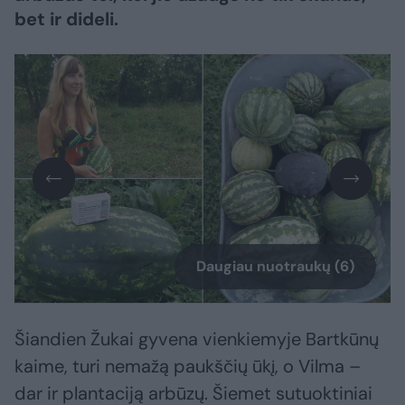
bet ir dideli.
Daugiau nuotraukų (6)
Šiandien Žukai gyvena vienkiemyje Bartkūnų
kaime, turi nemažą paukščių ūkį, o Vilma –
dar ir plantaciją arbūzų. Šiemet sutuoktiniai