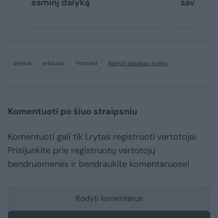
esminį dalyką
savo tai
derlius
arbūzas
^Instant
Rodyti daugiau žymių
Komentuoti po šiuo straipsniu
Komentuoti gali tik Lrytas registruoti vartotojai.
Prisijunkite prie registruotų vartotojų
bendruomenės ir bendraukite komentaruose!
Rodyti komentarus