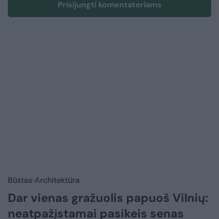
Prisijungti komentatoriams
Būstas
Architektūra
Dar vienas gražuolis papuoš Vilnių:
neatpažįstamai pasikeis senas