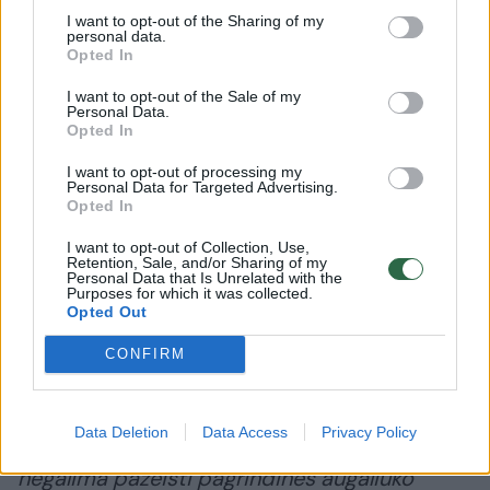
I want to opt-out of the Sharing of my
Gerda.
personal data.
Opted In
I want to opt-out of the Sale of my
Vilmos patarimai, norintiems užsiauginti
Personal Data.
Opted In
arbūzus:
I want to opt-out of processing my
Personal Data for Targeted Advertising.
Pirmas ir kone svarbiausias dalykas – sėklą
Opted In
būtina auginti dideliame indelyje. Mažiausiai 1
I want to opt-out of Collection, Use,
Retention, Sale, and/or Sharing of my
litro talpos, tada daigas užauga tvirtas, o
Personal Data that Is Unrelated with the
Purposes for which it was collected.
vaisius – didžiulis. Vilma naudoja šaldymui
Opted Out
skirtus indelius, tik jų dugne prieš tai su
CONFIRM
pakaitinta vinimi pribado skylučių.
Data Deletion
Data Access
Privacy Policy
Toliau – sodinant daigą į atvirą dirvą,
negalima pažeisti pagrindinės augaliuko