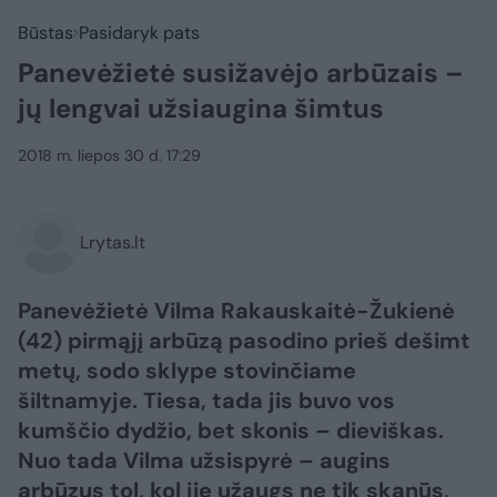
Būstas
Pasidaryk pats
Panevėžietė susižavėjo arbūzais –
jų lengvai užsiaugina šimtus
2018 m. liepos 30 d. 17:29
Lrytas.lt
Panevėžietė Vilma Rakauskaitė-Žukienė
(42) pirmąjį arbūzą pasodino prieš dešimt
metų, sodo sklype stovinčiame
šiltnamyje. Tiesa, tada jis buvo vos
kumščio dydžio, bet skonis – dieviškas.
Nuo tada Vilma užsispyrė – augins
arbūzus tol, kol jie užaugs ne tik skanūs,