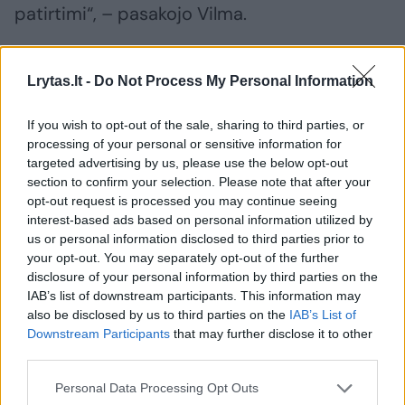
patirtimi“, – pasakojo Vilma.
Po nesėkmingo pirmojo derliaus, kitą sezoną
Lrytas.lt -
Do Not Process My Personal Information
ji pasisodino penkis daigus, ir vėl – vaisiai
buvo mažučiai. Tais metais Žukai ūkyje turėjo
If you wish to opt-out of the sale, sharing to third parties, or
processing of your personal or sensitive information for
daug darbų, tad Vilma svarsto, jog per mažai
targeted advertising by us, please use the below opt-out
dėmesio skyrė savo „augintiniams“.
section to confirm your selection. Please note that after your
opt-out request is processed you may continue seeing
interest-based ads based on personal information utilized by
Bet jau trečiais metais derlius pradžiugino ne
us or personal information disclosed to third parties prior to
your opt-out. You may separately opt-out of the further
tik ją bet ir vyrą Joną . „Tada jam ir pasakiau,
disclosure of your personal information by third parties on the
nuo šiol nebeauginsime bulvių, auginsime tik
IAB’s list of downstream participants. This information may
also be disclosed by us to third parties on the
IAB’s List of
arbūzus“, – kvatoja pašnekovė. Kol kas ji dar
Downstream Participants
that may further disclose it to other
nebandė ruošti jų žiemai, tik plaktuvu gamina
third parties.
sultis, sako, ypač gerai atvėsina karštą dieną.
Personal Data Processing Opt Outs
Jas labai mėgsta ir devyniolikmetė dukra