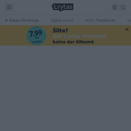
Karas Ukrainoje
Žalioji erdvė
Ačiū, Prezidente
E