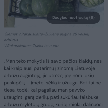
Daugiau nuotraukų (6)
Šiemet V.Rakauskaitė-Žukienė augina 28 veislių
arbūzus.
V.Rakauskaitės-Žukienės nuotr.
„Man teko mokytis iš savo pačios klaidų, nes
kai kreipiausi patarimų į žinomą Lietuvoje
arbūzų augintoją, jis atrėžė, jog nėra jokių
paslapčių – įmetei sėklą ir užauga. Bet tai ne
tiesa, todėl, kai pagaliau man pavyko
užauginti gerą derlių, pati sukūriau feisbuke
arbūzų mylėtojų grupę, kurioj mielai dalinuosi