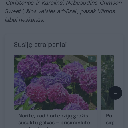
'Čarlstonas' ir 'Karolina'. Nebesodins 'Crimson
Sweet ', šios veislės arbūzai , pasak Vilmos,
labai neskanūs.
Susiję straipsniai
→
Norite, kad hortenzijų grožis
Politiko
susuktų galvas – prisiminkite
sirpsta ik