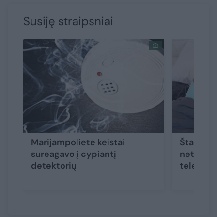
Susiję straipsniai
Marijampolietė keistai
Štai kod
sureagavo į cypiantį
neturėtu
detektorių
telefono