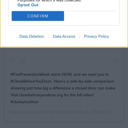
Purposes for which it was collected.
Opted Out
CONFIRM
View this post on Instagram
Data Deletion
Data Access
Privacy Policy
#FirePreventionWeek starts NOW, and we want you to
#CloseBeforeYouDoze. Here's a side-by-side comparison
showing just how big a difference a closed door can make.
Visit closebeforeyoudoze.org for the full video!
#closeyourdoor
A post shared by
ULFSRI
(@ulfsri) on
Oct 8, 2018 at 7:20am PDT