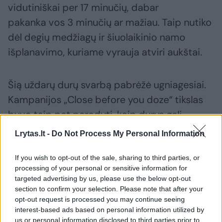
vidutiniškai per 17 minučių, dabar
pakanka vos 3 minučių ar mažiau. Taip nutiko
dėl degių medžiagų ir šiuolaikinio namo
išplanavimo, kuriame vyrauja atviri aukštai.
Šią uždarų durų svarbą pabrėžė ugniagesiai.
Kampanijos „Close before you doze“ tikslas
buvo taip pat parodyti, kaip durys gali
išgelbėti gyvybę. Prezentacijos metu jie
Lrytas.lt -
Do Not Process My Personal Information
parodė vaizdo įrašą, kokiu greičiu ugnis
plinta, kai durys yra atviros ir uždarytos.
If you wish to opt-out of the sale, sharing to third parties, or
processing of your personal or sensitive information for
targeted advertising by us, please use the below opt-out
section to confirm your selection. Please note that after your
Taigi, prieš eidami miegoti įpraskite uždaryti
opt-out request is processed you may continue seeing
ne tik savo, bet ir vaikų ar kitų artimųjų
interest-based ads based on personal information utilized by
miegamųjų kambarių duris. Taip pat
us or personal information disclosed to third parties prior to