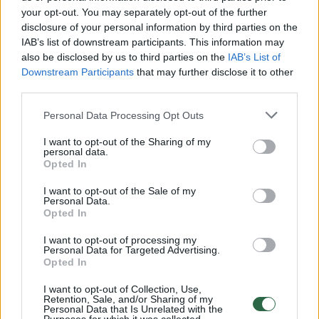
your opt-out. You may separately opt-out of the further
rekomenduoja įsigyti dūmų ir anglies
disclosure of your personal information by third parties on the
monoksido detektorių, patikrinti namus, ar
IAB’s list of downstream participants. This information may
also be disclosed by us to third parties on the
IAB’s List of
nėra potencialiai grėsmingų ugnies šaltinių
Downstream Participants
that may further disclose it to other
bei susikurti pabėgimo planą, kurio gali
third parties.
prireikti nutikus nelaimei. Tokios nedidelės
Personal Data Processing Opt Outs
atsargumo priemonės gali daug ką pakeisti,
I want to opt-out of the Sharing of my
pranešė
prevention.com.
personal data.
Opted In
I want to opt-out of the Sale of my
Personal Data.
Opted In
I want to opt-out of processing my
Personal Data for Targeted Advertising.
Opted In
I want to opt-out of Collection, Use,
Retention, Sale, and/or Sharing of my
Personal Data that Is Unrelated with the