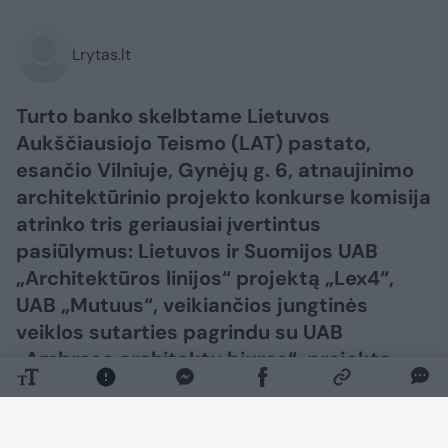
Lrytas.lt
Turto banko skelbtame Lietuvos
Aukščiausiojo Teismo (LAT) pastato,
esančio Vilniuje, Gynėjų g. 6, atnaujinimo
architektūrinio projekto konkurse komisija
atrinko tris geriausiai įvertintus
pasiūlymus: Lietuvos ir Suomijos UAB
„Architektūros linijos“ projektą „Lex4“,
UAB „Mutuus“, veikiančios jungtinės
veiklos sutarties pagrindu su UAB
„Ambraso architektų biuras“, projektą
„Balansas“ ir AB „PST Group“ projektą
„Objektyvas“.