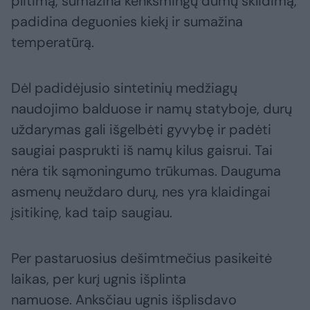
plitimą, sumažina kenksmingų dūmų sklidimą,
padidina deguonies kiekį ir sumažina
temperatūrą.
Dėl padidėjusio sintetinių medžiagų
naudojimo balduose ir namų statyboje, durų
uždarymas gali išgelbėti gyvybę ir padėti
saugiai pasprukti iš namų kilus gaisrui. Tai
nėra tik sąmoningumo trūkumas. Dauguma
asmenų neuždaro durų, nes yra klaidingai
įsitikinę, kad taip saugiau.
Per pastaruosius dešimtmečius pasikeitė
laikas, per kurį ugnis išplinta
namuose. Anksčiau ugnis išplisdavo