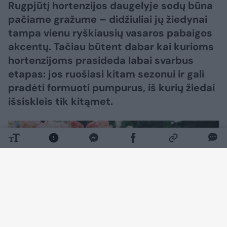
Rugpjūtį hortenzijos daugelyje sodų būna
pačiame gražume – didžiuliai jų žiedynai
tampa vienu ryškiausių vasaros pabaigos
akcentų. Tačiau būtent dabar kai kurioms
hortenzijoms prasideda labai svarbus
etapas: jos ruošiasi kitam sezonui ir gali
pradėti formuoti pumpurus, iš kurių žiedai
išsiskleis tik kitąmet.