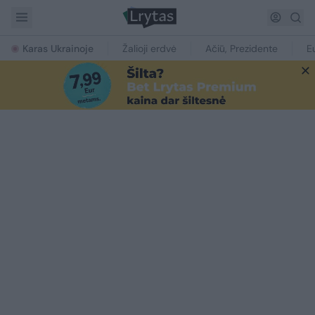
Karas Ukrainoje
Žalioji erdvė
Ačiū, Prezidente
E