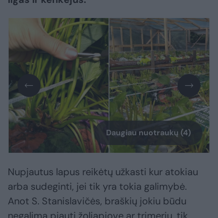
Daugiau nuotraukų (4)
Nupjautus lapus reikėtų užkasti kur atokiau
arba sudeginti, jei tik yra tokia galimybė.
Anot S. Stanislavičės, braškių jokiu būdu
negalima pjauti žoliapjove ar trimeriu, tik