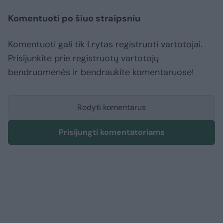
Komentuoti po šiuo straipsniu
Komentuoti gali tik Lrytas registruoti vartotojai.
Prisijunkite prie registruotų vartotojų
bendruomenės ir bendraukite komentaruose!
Rodyti komentarus
Prisijungti komentatoriams