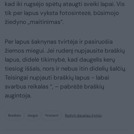
kad iki rugsėjo spėtų ataugti sveiki lapai. Vis
tik per lapus vyksta fotosintezė, būsimojo
žiedyno „maitinimas“.
Per lapus šaknynas tvirtėja ir pasiruošia
žiemos miegui. Jei rudenį nupjausite braškių
lapus, didelė tikimybė, kad daugelis kerų
tiesiog iššals, nors ir nebus itin didelių šalčių.
Teisingai nupjauti braškių lapus - labai
svarbus reikalas “, – pabrėžė braškių
augintoja.
Braškės
daigai
^Instant
Rodyti daugiau žymių