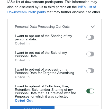
IAB’s list of downstream participants. This information may
Pakartotinai pjauti lapų rudenį nereikia, juolab
also be disclosed by us to third parties on the
IAB’s List of
Downstream Participants
that may further disclose it to other
kad labai greitai ataugs nauji, sveiki lapeliai,
third parties.
ims leisti stiprius, ligų ir kenkėjų nepažeistus
Personal Data Processing Opt Outs
ūsus, kuriuos bus galima imti naujo braškyno
įsiveisimui, jei braškynas pirmametis.
I want to opt-out of the Sharing of my
personal data.
Opted In
I want to opt-out of the Sale of my
Susiję straipsniai
Personal Data.
Opted In
I want to opt-out of processing my
Personal Data for Targeted Advertising.
Opted In
I want to opt-out of Collection, Use,
Retention, Sale, and/or Sharing of my
Personal Data that Is Unrelated with the
Purposes for which it was collected.
Opted Out