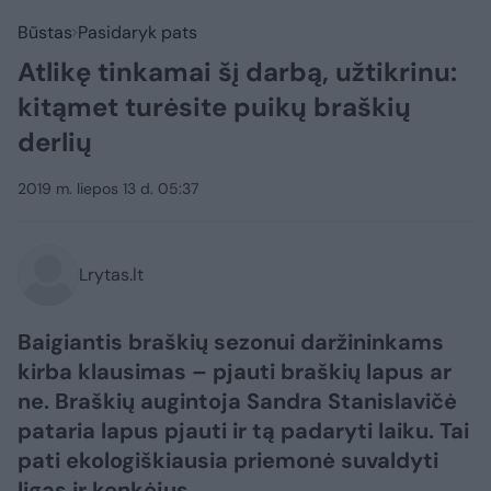
Būstas
Pasidaryk pats
Atlikę tinkamai šį darbą, užtikrinu:
kitąmet turėsite puikų braškių
derlių
2019 m. liepos 13 d. 05:37
Lrytas.lt
Baigiantis braškių sezonui daržininkams
kirba klausimas – pjauti braškių lapus ar
ne. Braškių augintoja Sandra Stanislavičė
pataria lapus pjauti ir tą padaryti laiku. Tai
pati ekologiškiausia priemonė suvaldyti
ligas ir kenkėjus.