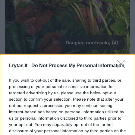
Daugiau nuotraukų (4)
Baigiantis braškių sezonui daržininkams kirba klausimas
Lrytas.lt -
Do Not Process My Personal Information
– pjauti braškių lapus ar ne.
S.Stanislavičės nuotr.
If you wish to opt-out of the sale, sharing to third parties, or
processing of your personal or sensitive information for
targeted advertising by us, please use the below opt-out
Pjauti prie pat kerelio taip pat negalima, nes
section to confirm your selection. Please note that after your
prie šerdelės jau formuojasi kitų metų būsimi
opt-out request is processed you may continue seeing
interest-based ads based on personal information utilized by
žiedynai. Lapus kirpti reikėtų paliekant pusės
us or personal information disclosed to third parties prior to
sprindžio stiebelius.
your opt-out. You may separately opt-out of the further
disclosure of your personal information by third parties on the