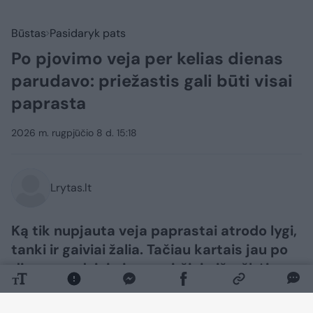
Būstas
Pasidaryk pats
Po pjovimo veja per kelias dienas
parudavo: priežastis gali būti visai
paprasta
2026 m. rugpjūčio 8 d. 15:18
Lrytas.lt
Ką tik nupjauta veja paprastai atrodo lygi,
tanki ir gaiviai žalia. Tačiau kartais jau po
dienos ar dviejų jos paviršiuje išryškėja
rusvų, gelsvų ar pilkšvų dėmių. Nors
pirmiausia galima įtarti ligą ar trąšų