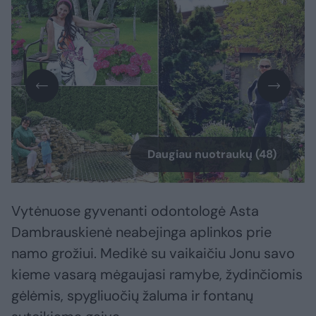
Daugiau nuotraukų (48)
Vytėnuose gyvenanti odontologė Asta
Dambrauskienė neabejinga aplinkos prie
namo grožiui. Medikė su vaikaičiu Jonu savo
kieme vasarą mėgaujasi ramybe, žydinčiomis
gėlėmis, spygliuočių žaluma ir fontanų