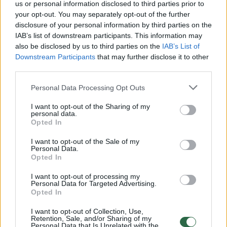
us or personal information disclosed to third parties prior to
your opt-out. You may separately opt-out of the further
disclosure of your personal information by third parties on the
IAB’s list of downstream participants. This information may
also be disclosed by us to third parties on the
IAB’s List of
Downstream Participants
that may further disclose it to other
third parties.
Personal Data Processing Opt Outs
Būstas
Nekilnojamasis turtas
Įtakingų žmonių kadaise pamėgti
I want to opt-out of the Sharing of my
personal data.
Žvėryno svečių namai atgims
Opted In
kitaip, nei daugelis tikėjosi
(2)
I want to opt-out of the Sale of my
Personal Data.
Opted In
2026 m. rugpjūčio 8 d. 11:02
I want to opt-out of processing my
Personal Data for Targeted Advertising.
Opted In
Lrytas.lt
I want to opt-out of Collection, Use,
Retention, Sale, and/or Sharing of my
Personal Data that Is Unrelated with the