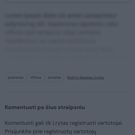
Lorem ipsum dolor sit amet consectetur
adipisicing elit. Asperiores sapiente, odio
officiis sed tempore vitae veritatis
repellendus, ad saepe architecto
repudiandae corrupti sit non error illum
consequuntur adipisci dignissimos maxime.
pastatas
Vilnius
serialas
Rodyti daugiau žymių
Komentuoti po šiuo straipsniu
Komentuoti gali tik Lrytas registruoti vartotojai.
Prisijunkite prie registruotų vartotojų