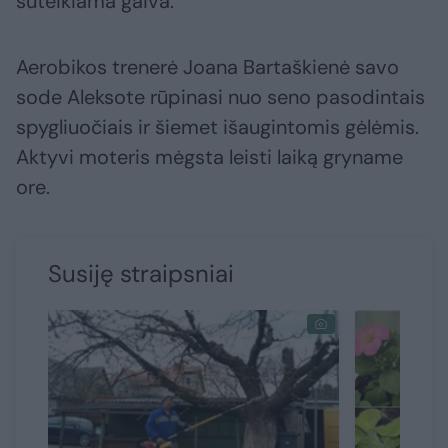
suteikiama gaiva.
Aerobikos trenerė Joana Bartaškienė savo
sode Aleksote rūpinasi nuo seno pasodintais
spygliuočiais ir šiemet išaugintomis gėlėmis.
Aktyvi moteris mėgsta leisti laiką gryname
ore.
Susiję straipsniai