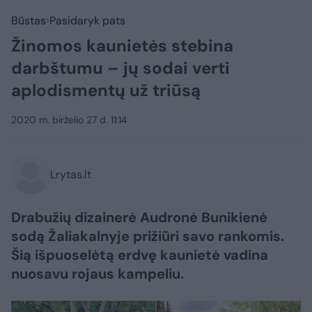
Būstas
Pasidaryk pats
Žinomos kaunietės stebina
darbštumu – jų sodai verti
aplodismentų už triūsą
2020 m. birželio 27 d. 11:14
Lrytas.lt
Drabužių dizainerė Audronė Bunikienė
sodą Žaliakalnyje prižiūri savo rankomis.
Šią išpuoselėtą erdvę kaunietė vadina
nuosavu rojaus kampeliu.