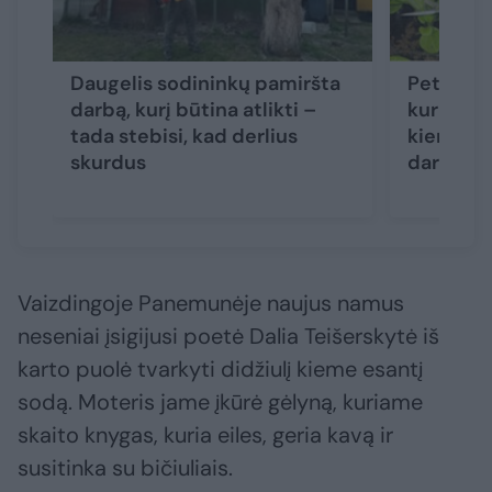
Daugelis sodininkų pamiršta
Petunijos
darbą, kurį būtina atlikti –
kurios kl
tada stebisi, kad derlius
kiemuose
skurdus
daroma v
Vaizdingoje Panemunėje naujus namus
neseniai įsigijusi poetė Dalia Teišerskytė iš
karto puolė tvarkyti didžiulį kieme esantį
sodą. Moteris jame įkūrė gėlyną, kuriame
skaito knygas, kuria eiles, geria kavą ir
susitinka su bičiuliais.