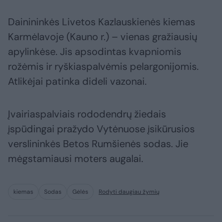
Dainininkės Livetos Kazlauskienės kiemas
Karmėlavoje (Kauno r.) – vienas gražiausių
apylinkėse. Jis apsodintas kvapniomis
rožėmis ir ryškiaspalvėmis pelargonijomis.
Atlikėjai patinka dideli vazonai.
Įvairiaspalviais rododendrų žiedais
įspūdingai pražydo Vytėnuose įsikūrusios
verslininkės Betos Rumšienės sodas. Jie
mėgstamiausi moters augalai.
kiemas
Sodas
Gėlės
Rodyti daugiau žymių