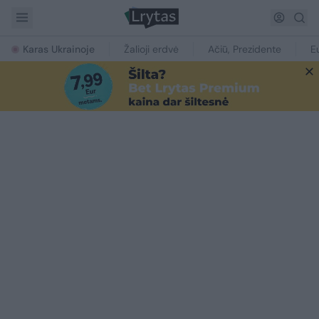
Karas Ukrainoje
Žalioji erdvė
Ačiū, Prezidente
E