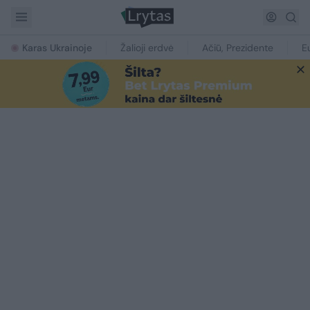
Karas Ukrainoje
Žalioji erdvė
Ačiū, Prezidente
E