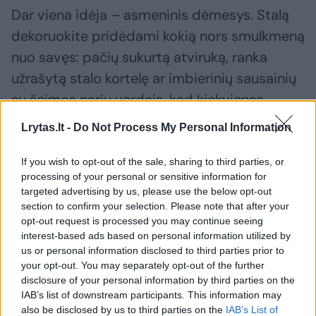
Dar viena idėja – asmeninis dėmesys. Stalą
dekoruokite pridėdami kokią nors smulkmeną
nuo savęs: pačių sukurtą atviruką, ranka
užrašytą stalo kortelę ar imbierinių sausainių
su šeimos narių vardais, kad kiekvienas
pasijustų svarbus ir ypatingas.
Lrytas.lt -
Do Not Process My Personal Information
If you wish to opt-out of the sale, sharing to third parties, or
Susiję straipsniai
processing of your personal or sensitive information for
targeted advertising by us, please use the below opt-out
section to confirm your selection. Please note that after your
opt-out request is processed you may continue seeing
interest-based ads based on personal information utilized by
us or personal information disclosed to third parties prior to
your opt-out. You may separately opt-out of the further
disclosure of your personal information by third parties on the
IAB’s list of downstream participants. This information may
also be disclosed by us to third parties on the
IAB’s List of