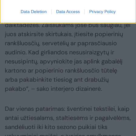
„Stiklinėms dekoracijoms, kaip antai eglutės
Data Deletion
Data Access
Privacy Policy
burbulams, laikyti puikiai tiks įvairios
daiktadėžės. Žaisliukams jose bus saugiau, jei
juos atskirsite skirtukais, įtiesite popierinių
rankšluosčių, servetėlių ar paprasčiausio
audinio. Kad girliandos nesusiraizgytų ir
nesusipintų, apvyniokite jas aplink gabalėlį
kartono ar popierinio rankšluosčio tūtelę
arba pakabinkite tiesiog ant drabužių
pakabo“, – sako interjero dizainerė.
Dar vienas patarimas: šventinei tekstilei, kaip
antai užtiesalams, staltiesėms ir pagalvėlėms,
sandėliuoti iki kito sezono puikiai tiks
vakuuminiai maišai, o įvairias smulkmenas