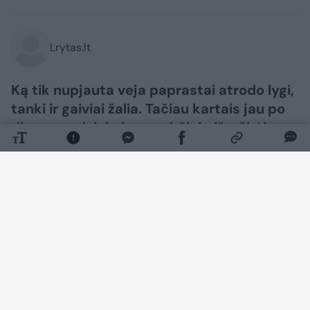
Lrytas.lt
Ką tik nupjauta veja paprastai atrodo lygi,
tanki ir gaiviai žalia. Tačiau kartais jau po
dienos ar dviejų jos paviršiuje išryškėja
rusvų, gelsvų ar pilkšvų dėmių. Nors
pirmiausia galima įtarti ligą ar trąšų
trūkumą, priežastis dažnai slypi pačiame
pjovime.