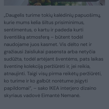
„Daugelis turime tokių kalėdinių papuošimų,
kurie mums kelia šiltus prisiminimus,
sentimentus, o kartu ir padeda kurti
šventišką atmosferą – būtent todėl
naudojame juos kasmet. Vis dėlto net ir
gražiausi žaisliukai pasensta arba netyčia
sudūžta, todėl artėjant šventėms, pats laikas
šventinę kolekciją peržiūrėti ir, jei reikia,
atnaujinti. Taigi visų pirma reikėtų peržiūrėti,
ko turime ir ko galbūt norėtume įsigyti
papildomai“, – sako IKEA interjero dizaino
skyriaus vadovė Eimantė Nemanė.