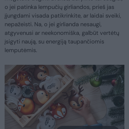
o jei patinka lempučių girliandos, prieš jas
įjungdami visada patikrinkite, ar laidai sveiki,
nepažeisti. Na, o jei girlianda nesaugi,
atgyvenusi ar neekonomiška, galbūt vertėtų
įsigyti naują, su energiją taupančiomis
lemputėmis.