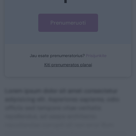
Prenumeruoti
Jau esate prenumeratorius?
Prisijunkite
Kiti prenumeratos planai
Lorem ipsum dolor sit amet consectetur
adipisicing elit. Asperiores sapiente, odio
officiis sed tempore vitae veritatis
repellendus, ad saepe architecto
repudiandae corrupti sit non error illum
consequuntur adipisci dignissimos maxime.