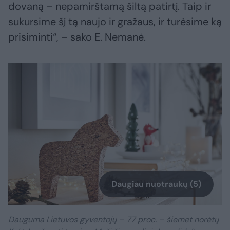
dovaną – nepamirštamą šiltą patirtį. Taip ir
sukursime šį tą naujo ir gražaus, ir turėsime ką
prisiminti“, – sako E. Nemanė.
Daugiau nuotraukų (5)
Dauguma Lietuvos gyventojų – 77 proc. – šiemet norėtų