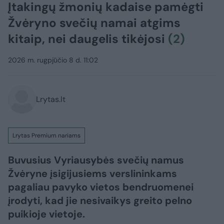
Įtakingų žmonių kadaise pamėgti
Žvėryno svečių namai atgims
kitaip, nei daugelis tikėjosi
(2)
2026 m. rugpjūčio 8 d. 11:02
Lrytas.lt
Lrytas Premium nariams
Buvusius Vyriausybės svečių namus
Žvėryne įsigijusiems verslininkams
pagaliau pavyko vietos bendruomenei
įrodyti, kad jie nesivaikys greito pelno
puikioje vietoje.