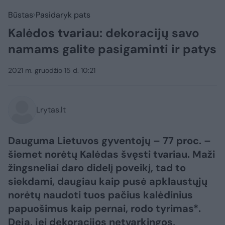
Būstas
Pasidaryk pats
Kalėdos tvariau: dekoracijų savo
namams galite pasigaminti ir patys
2021 m. gruodžio 15 d. 10:21
Lrytas.lt
Dauguma Lietuvos gyventojų – 77 proc. –
šiemet norėtų Kalėdas švęsti tvariau. Maži
žingsneliai daro didelį poveikį, tad to
siekdami, daugiau kaip pusė apklaustųjų
norėtų naudoti tuos pačius kalėdinius
papuošimus kaip pernai, rodo tyrimas*.
Deja, jei dekoracijos netvarkingos,