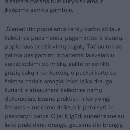
dizainerė pataria būti kūrybiškiems ir
įkvėpimo semtis gamtoje.
„Šiemet itin populiarios rankų darbo stiliaus
kalėdinės puošmenos, pagamintos iš šiaudų,
popieriaus ar džiovintų augalų. Tačiau tokias
galima pasigaminti ir patiems: laisvalaikiu
vaikščiodami po mišką, galite prisirinkti
gražių šakų ir kankorėžių, o paskui kartu su
šeimos nariais smagiai leisti laiką drauge
kuriant ir atnaujinant kalėdines namų
dekoracijas. Esame praktiški ir kūrybingi
žmonės – mokame daiktus ir pataisyti, ir
pasidaryti patys. O jei šį įgūdį suderinsime su
laiko praleidimu drauge, gausime itin brangią