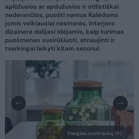
aplūžusios ar apdužusios ir stilistiškai
nederančios, puošti namus Kalėdoms
jomis veikiausiai nesinorės. Interjero
dizainerė dalijasi idėjomis, kaip turimas
puošmenas susirūšiuoti, atnaujinti ir
tvarkingai laikyti kitam sezonui.
Daugiau nuotraukų (5)