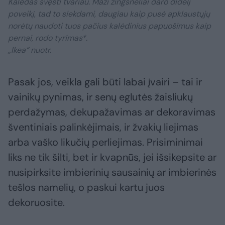
Kalėdas švęsti tvariau. Maži žingsneliai daro didelį
poveikį, tad to siekdami, daugiau kaip pusė apklaustųjų
norėtų naudoti tuos pačius kalėdinius papuošimus kaip
pernai, rodo tyrimas*.
„Ikea“ nuotr.
Pasak jos, veikla gali būti labai įvairi – tai ir
vainikų pynimas, ir senų eglutės žaisliukų
perdažymas, dekupažavimas ar dekoravimas
šventiniais palinkėjimais, ir žvakių liejimas
arba vaško likučių perliejimas. Prisiminimai
liks ne tik šilti, bet ir kvapnūs, jei išsikepsite ar
nusipirksite imbierinių sausainių ar imbierinės
tešlos namelių, o paskui kartu juos
dekoruosite.