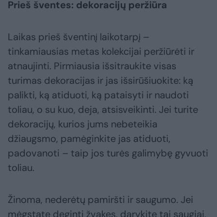
Prieš šventes: dekoracijų peržiūra
Laikas prieš šventinį laikotarpį –
tinkamiausias metas kolekcijai peržiūrėti ir
atnaujinti. Pirmiausia išsitraukite visas
turimas dekoracijas ir jas išsirūšiuokite: ką
palikti, ką atiduoti, ką pataisyti ir naudoti
toliau, o su kuo, deja, atsisveikinti. Jei turite
dekoracijų, kurios jums nebeteikia
džiaugsmo, pamėginkite jas atiduoti,
padovanoti – taip jos turės galimybę gyvuoti
toliau.
Žinoma, nederėtų pamiršti ir saugumo. Jei
mėgstate deginti žvakes, darykite tai saugiai,