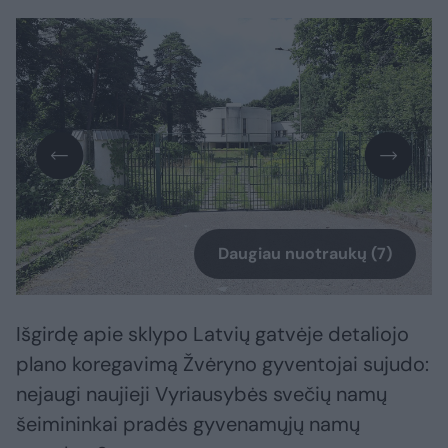
Daugiau nuotraukų (7)
Išgirdę apie sklypo Latvių gatvėje detaliojo
plano koregavimą Žvėryno gyventojai sujudo:
nejaugi naujieji Vyriausybės svečių namų
šeimininkai pradės gyvenamųjų namų