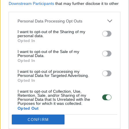
→
Downstream Participants
that may further disclose it to other
third parties.
To dar nebuvo: interjero
Pasidaryk
Personal Data Processing Opt Outs
dizaineriai ėmėsi dailinti
studentė
namelį medyje – vilnietė
pasigami
I want to opt-out of the Sharing of my
personal data.
dalijasi patarimais, kaip tai
Opted In
pavyko
I want to opt-out of the Sale of my
Personal Data.
Opted In
I want to opt-out of processing my
Personal Data for Targeted Advertising.
Po švenčių: kaip tvarkingai laikyti?
Opted In
I want to opt-out of Collection, Use,
Retention, Sale, and/or Sharing of my
Šventiniam laikotarpiui artėjant prie
Personal Data that Is Unrelated with the
Purposes for which it was collected.
pabaigos, pagalvokite, ar po švenčių turėsite
Opted Out
į ką susidėti šventines dekoracijas, kad
CONFIRM
kitąmet galėtumėte jas vėl panaudoti.