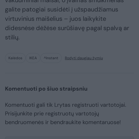
galite patogiai susidėti į užspaudžiamus
virtuvinius maišelius – juos laikykite
didesnėse dėžėse surūšiavę pagal spalvą ar
stilių.
Kalėdos
IKEA
^Instant
Rodyti daugiau žymių
Komentuoti po šiuo straipsniu
Komentuoti gali tik Lrytas registruoti vartotojai.
Prisijunkite prie registruotų vartotojų
bendruomenės ir bendraukite komentaruose!