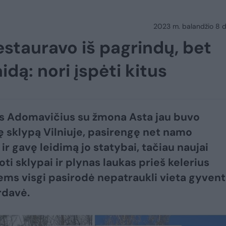
2023 m. balandžio 8 d.
estauravo iš pagrindų, bet
idą: nori įspėti kitus
s Adomavičius su žmona Asta jau buvo
ę sklypą Vilniuje, pasirengę net namo
ir gavę leidimą jo statybai, tačiau naujai
ti sklypai ir plynas laukas prieš kelerius
ems visgi pasirodė nepatraukli vieta gyventi
rdavė.