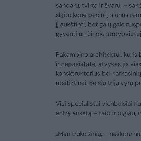
sandaru, tvirta ir švaru, – sa
šlaito kone pečiai į sienas rėm
jį aukštinti, bet galų gale nu
gyventi amžinoje statybvietėj
Pakambino architektui, kuris
ir nepasistatė, atvykęs jis vis
konsktruktorius bei karkasinių
atsitiktinai. Be šių trijų vyrų
Visi specialistai vienbalsiai n
antrą aukštą – taip ir pigiau, i
„Man trūko žinių, – neslepė n