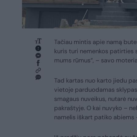
Tačiau mintis apie namą bute
kuris turi nemenkos patirties 
mums rūmus“, – savo moteriai
Tad kartas nuo karto jiedu pa
vietoje parduodamas sklypas ar
smagaus nuveikus, nutarė nuvy
pakraštyje. O kai nuvyko – ne
namelis iškart patiko abiems – 