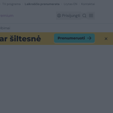
TV programa
Laikraščio prenumerata
Lrytas EN
Kontaktai
Premium
Prisijungti
lbimai