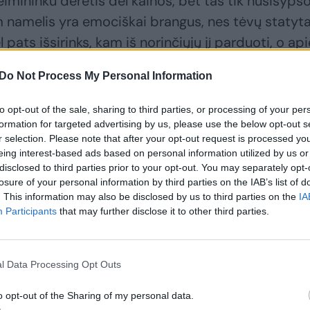
imininku derėtis dėl kainos, bet tas tik nusišypso
am namelis yra emociškai brangus, nes tėvų statyta
 pats išsirinks, kam iš norinčiųjų jį parduoti, o api
ė kalbos.
Do Not Process My Personal Information
ų eilė, bet pardavėjas išsirinko mus“, – prisiminė
to opt-out of the sale, sharing to third parties, or processing of your per
formation for targeted advertising by us, please use the below opt-out s
 pardavė savo butą, turėjo planą šiek tiek aplop
r selection. Please note that after your opt-out request is processed y
iauti gyventi į pamiškę. Tačiau itin precizišku žmo
eing interest-based ads based on personal information utilized by us or
disclosed to third parties prior to your opt-out. You may separately opt-
lių vakarinių apsilankymų ir naujo pirkinio atidesn
losure of your personal information by third parties on the IAB’s list of
rstyti apie rimtesnę namo rekonstrukciją.
. This information may also be disclosed by us to third parties on the
IA
Participants
that may further disclose it to other third parties.
l Data Processing Opt Outs
o opt-out of the Sharing of my personal data.