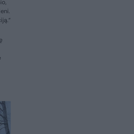
io,
eni.
ją.“
ę
e