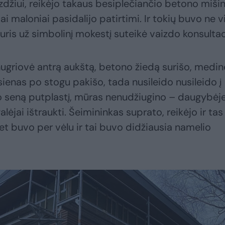
džiui, reikėjo takaus besiplečiančio betono mišin
i maloniai pasidalijo patirtimi. Ir tokių buvo ne vi
is už simbolinį mokestį suteikė vaizdo konsultaci
ugriovė antrą aukštą, betono žiedą surišo, medin
ienas po stogu pakišo, tada nusileido nusileido į
o seną putplastį, mūras nenudžiugino – daugybėj
alėjai ištraukti. Šeimininkas suprato, reikėjo ir tas
et buvo per vėlu ir tai buvo didžiausia namelio