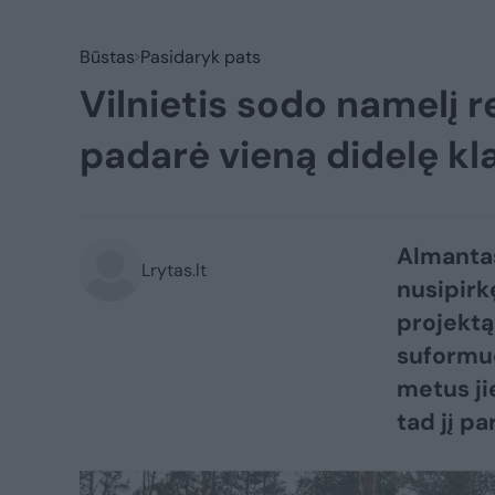
Būstas
Pasidaryk pats
Vilnietis sodo namelį r
padarė vieną didelę kla
Almanta
Lrytas.lt
nusipirk
projektą 
suformuo
metus ji
tad jį pa