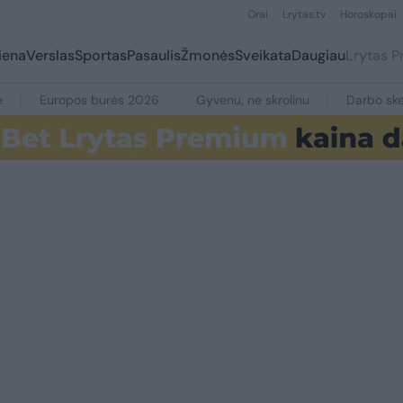
Orai
Lrytas.tv
Horoskopai
iena
Verslas
Sportas
Pasaulis
Žmonės
Sveikata
Daugiau
Lrytas 
e
Europos burės 2026
Gyvenu, ne skrolinu
Darbo ske