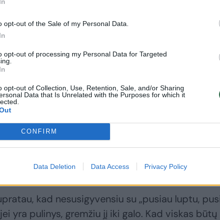
In
o opt-out of the Sale of my Personal Data.
In
Nors iki įsigyto
Kaunietė Agnė jau
to opt-out of processing my Personal Data for Targeted
ing.
namo teko brautis
kelerius metus
In
per brūzgynus,
užsiima
dabar tai pajūrio
statybomis:
o opt-out of Collection, Use, Retention, Sale, and/or Sharing
ersonal Data that Is Unrelated with the Purposes for which it
gražuolis: atgaivino
pamatę jos
lected.
Out
jį dviese
įspūdingus namus
v
– neslepia
CONFIRM
nuostabos
Data Deletion
Data Access
Privacy Policy
supratau, kad nesusigyvensiu su „pusiau luptu, pus
jei yra pulinys, gremžiu jį iki galo. Kad viskas būtų