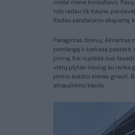
mielai mane konsultavo. Pavyz
tokį radau tik Kaune, pardavėja
Radau sandarumo ekspertą, kur
Paragintas žinovų, Almantas n
perdangą ir karkasą pastatė, s
pirmą. Kai nuplėšė nuo fasad
vietų plytas tiesiog su ranka g
pirmo aukšto sienas griauti. B
atnaujinimo klaida.