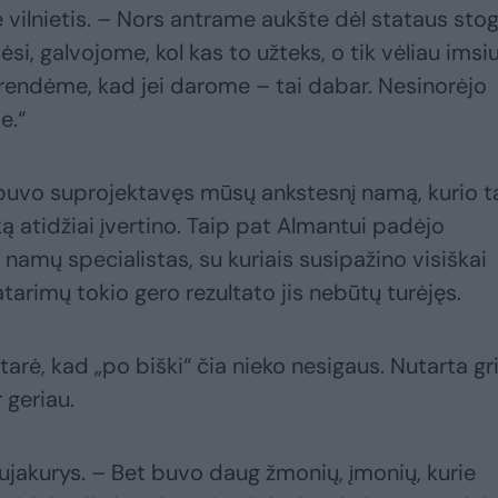
kė vilnietis. – Nors antrame aukšte dėl stataus sto
ėsi, galvojome, kol kas to užteks, o tik vėliau imsi
sprendėme, kad jei darome – tai dabar. Nesinorėjo
e.“
 buvo suprojektavęs mūsų ankstesnį namą, kurio t
ką atidžiai įvertino. Taip pat Almantui padėjo
 namų specialistas, su kuriais susipažino visiškai
 patarimų tokio gero rezultato jis nebūtų turėjęs.
utarė, kad „po biški“ čia nieko nesigaus. Nutarta gr
r geriau.
aujakurys. – Bet buvo daug žmonių, įmonių, kurie