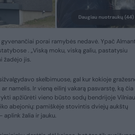
Daugiau nuotraukų (44)
 gyvenančiai porai ramybės nedavė. Ypač Almant
statybose . „Viską moku, viską galiu, pastatysiu
 žadėjo jis.
sižvalgydavo skelbimuose, gal kur kokioje gražesn
 namelis. Ir vieną eilinį vakarą pasvarstę, ką čia
kti apžiūrėti vieno būsto sodų bendrijoje Vilnia
liko abejonių: pamiškėje stovintis dviejų aukštų
aplink žalia ir jauku.