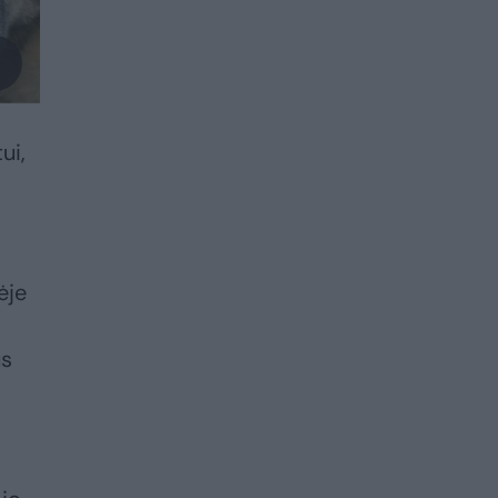
ui,
ėje
us