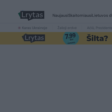
Naujausi
Skaitomiausi
Lietuvos d
Karas Ukrainoje
Žalioji erdvė
Ačiū, Prezident