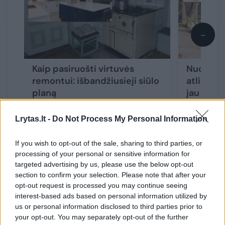
→
Kaip pasiruošti virtuvės
Nuo 2024 
remontui: išbandžiusieji siūlo
atliekų r
planą
jau dabar
gyvento
Lrytas.lt -
Do Not Process My Personal Information
If you wish to opt-out of the sale, sharing to third parties, or
processing of your personal or sensitive information for
targeted advertising by us, please use the below opt-out
Tad, kokius gi daiktus namuose pakeisti,
section to confirm your selection. Please note that after your
kad būtų sumažinamos energijos
opt-out request is processed you may continue seeing
interest-based ads based on personal information utilized by
sąnaudos?
us or personal information disclosed to third parties prior to
your opt-out. You may separately opt-out of the further