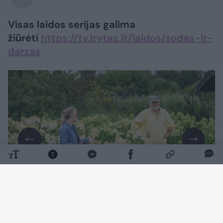
Visas laidos serijas galima
žiūrėti
https://tv.lrytas.lt/laidos/sodas-ir-
darzas
Daugiau nuotraukų (7)