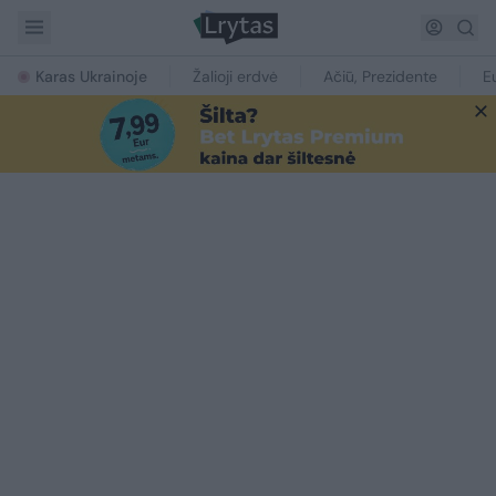
Karas Ukrainoje
Žalioji erdvė
Ačiū, Prezidente
E