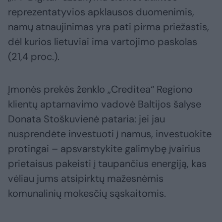
reprezentatyvios apklausos duomenimis,
namų atnaujinimas yra pati pirma priežastis,
dėl kurios lietuviai ima vartojimo paskolas
(21,4 proc.).
Įmonės prekės ženklo „Creditea“ Regiono
klientų aptarnavimo vadovė Baltijos šalyse
Donata Stoškuvienė pataria: jei jau
nusprendėte investuoti į namus, investuokite
protingai – apsvarstykite galimybę įvairius
prietaisus pakeisti į taupančius energiją, kas
vėliau jums atsipirktų mažesnėmis
komunalinių mokesčių sąskaitomis.