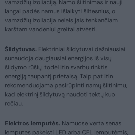
vamzdžių izoliaciją. Namo šiltinimas ir nauji
langai padės namus išlaikyti šiltesnius, o
vamzdžių izoliacija neleis jais tenkančiam
karštam vandeniui greitai atvėsti.
Šildytuvas.
Elektriniai šildytuvai dažniausiai
sunaudoja daugiausiai energijos iš visų
šildymo rūšių, todėl itin svarbu rinktis
energiją taupantį prietaisą. Taip pat itin
rekomenduojama pasirūpinti namų šiltinimu,
kad elektrinį šildytuvą naudoti tektų kuo
rečiau.
Elektros lemputės.
Namuose verta senas
lemputes pakeisti LED arba CFL lemputėmis,