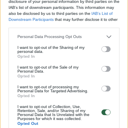
disclosure of your personal information by third parties on the
Elektrinė viryklė ir orkaitė.
Tai yra bene
IAB’s list of downstream participants. This information may
daugiausiai elektros energijos suvartojanti
also be disclosed by us to third parties on the
IAB’s List of
Downstream Participants
that may further disclose it to other
buitinė technika, todėl viryklę reikėtų rinktis
third parties.
kuo aukštesnės energijos efektyvumo klasės.
Personal Data Processing Opt Outs
O jei labai dažnai kepate orkaitėje, galite
pasvarstyti apie dujinę orkaitę, mat gamtinės
I want to opt-out of the Sharing of my
personal data.
dujos yra pigesnės nei elektros energija.
Opted In
I want to opt-out of the Sale of my
Personal Data.
Skalbyklė ir džiovyklė.
Šią techniką taip pat
Opted In
kaip ir viryklę reikėtų rinktis kuo aukštesnės
I want to opt-out of processing my
energijos efektyvumo klasės. Taip pat verta
Personal Data for Targeted Advertising.
Opted In
atkreipti dėmesį, kaip naudojate skalbimo
I want to opt-out of Collection, Use,
mašiną: norint sutaupyti energijos, ekspertai
Retention, Sale, and/or Sharing of my
Personal Data that Is Unrelated with the
drabužius rekomenduoja skalbti kuo
Purposes for which it was collected.
Opted Out
žemesnėje temperatūroje, mat itin daug