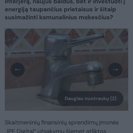
interjerą, naujus baldus, bet ir investuoti į
energiją taupančius prietaisus ir šitaip
susimažinti komunalinius mokesčius?
Daugiau nuotraukų (2)
Skaitmeninių finansinių sprendimų įmonės
„IPF Digital“ užsakymu šiemet atliktos