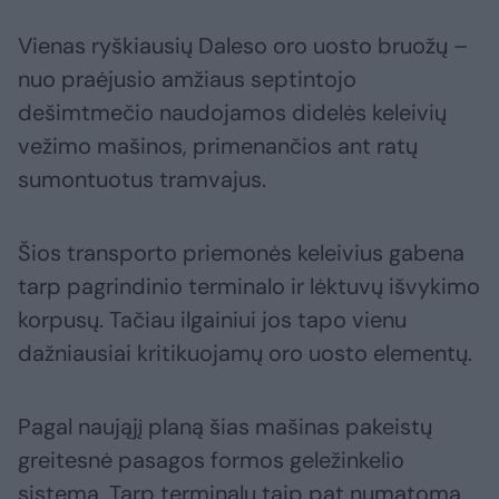
Vienas ryškiausių Daleso oro uosto bruožų –
nuo praėjusio amžiaus septintojo
dešimtmečio naudojamos didelės keleivių
vežimo mašinos, primenančios ant ratų
sumontuotus tramvajus.
Šios transporto priemonės keleivius gabena
tarp pagrindinio terminalo ir lėktuvų išvykimo
korpusų. Tačiau ilgainiui jos tapo vienu
dažniausiai kritikuojamų oro uosto elementų.
Pagal naująjį planą šias mašinas pakeistų
greitesnė pasagos formos geležinkelio
sistema. Tarp terminalų taip pat numatoma