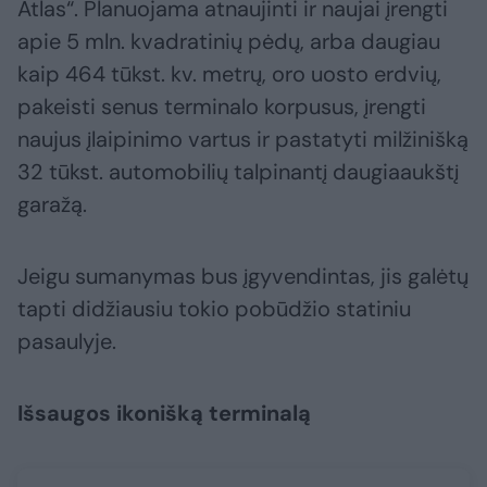
Atlas“. Planuojama atnaujinti ir naujai įrengti
apie 5 mln. kvadratinių pėdų, arba daugiau
kaip 464 tūkst. kv. metrų, oro uosto erdvių,
pakeisti senus terminalo korpusus, įrengti
naujus įlaipinimo vartus ir pastatyti milžinišką
32 tūkst. automobilių talpinantį daugiaaukštį
garažą.
Jeigu sumanymas bus įgyvendintas, jis galėtų
tapti didžiausiu tokio pobūdžio statiniu
pasaulyje.
Išsaugos ikonišką terminalą