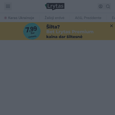
Karas Ukrainoje
Žalioji erdvė
Ačiū, Prezidente
E