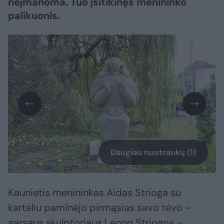
neįmanoma. Tuo įsitikinęs menininko
palikuonis.
Daugiau nuotraukų (1)
Kaunietis menininkas Aidas Strioga su
kartėliu paminėjo pirmąsias savo tėvo –
garsaus skulptoriaus Leono Striogos –