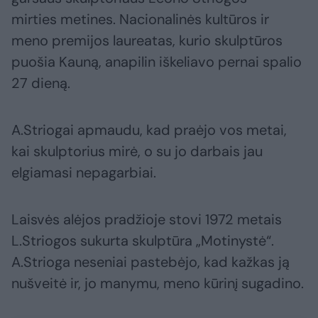
mirties metines. Nacionalinės kultūros ir
meno premijos laureatas, kurio skulptūros
puošia Kauną, anapilin iškeliavo pernai spalio
27 dieną.
A.Striogai apmaudu, kad praėjo vos metai,
kai skulptorius mirė, o su jo darbais jau
elgiamasi nepagarbiai.
Laisvės alėjos pradžioje stovi 1972 metais
L.Striogos sukurta skulptūra „Motinystė“.
A.Strioga neseniai pastebėjo, kad kažkas ją
nušveitė ir, jo manymu, meno kūrinį sugadino.