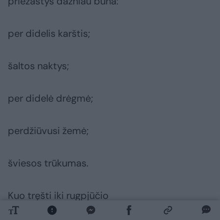
priežastys dažniau būna:
per didelis karštis;
šaltos naktys;
per didelė drėgmė;
perdžiūvusi žemė;
šviesos trūkumas.
Kuo tręšti iki rugpjūčio