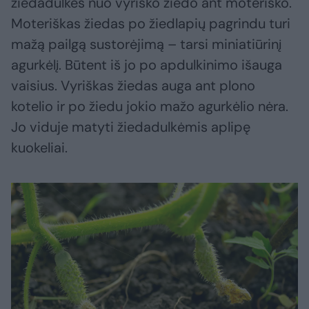
žiedadulkes nuo vyriško žiedo ant moteriško.
Moteriškas žiedas po žiedlapių pagrindu turi
mažą pailgą sustorėjimą – tarsi miniatiūrinį
agurkėlį. Būtent iš jo po apdulkinimo išauga
vaisius. Vyriškas žiedas auga ant plono
kotelio ir po žiedu jokio mažo agurkėlio nėra.
Jo viduje matyti žiedadulkėmis aplipę
kuokeliai.