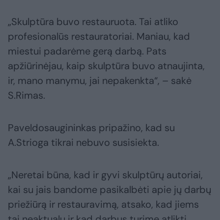
„Skulptūra buvo restauruota. Tai atliko
profesionalūs restauratoriai. Maniau, kad
miestui padarėme gerą darbą. Pats
apžiūrinėjau, kaip skulptūra buvo atnaujinta,
ir, mano manymu, jai nepakenkta“, – sakė
S.Rimas.
Paveldosaugininkas pripažino, kad su
A.Strioga tikrai nebuvo susisiekta.
„Neretai būna, kad ir gyvi skulptūrų autoriai,
kai su jais bandome pasikalbėti apie jų darbų
priežiūrą ir restauravimą, atsako, kad jiems
tai neaktualu ir kad darbus turime atlikti