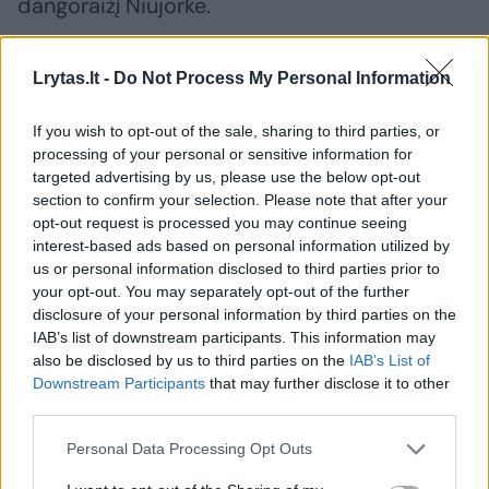
dangoraižį Niujorke.
Nors oro uostas bus iš esmės pertvarkytas,
Lrytas.lt -
Do Not Process My Personal Information
žadama išsaugoti istorinį pagrindinį terminalą
If you wish to opt-out of the sale, sharing to third parties, or
ir jo architektūrinį charakterį.
processing of your personal or sensitive information for
targeted advertising by us, please use the below opt-out
section to confirm your selection. Please note that after your
JAV prezidentas Donaldas Trumpas pareiškė,
opt-out request is processed you may continue seeing
kad bus pakeisti dabartiniai C ir D korpusai,
interest-based ads based on personal information utilized by
us or personal information disclosed to third parties prior to
kuriuos jis pavadino visiška nelaime, tačiau
your opt-out. You may separately opt-out of the further
E.Saarineno sukurtas terminalas liks.
disclosure of your personal information by third parties on the
IAB’s list of downstream participants. This information may
also be disclosed by us to third parties on the
IAB’s List of
Projektinius pasiūlymus pateikė daugiau kaip
Downstream Participants
that may further disclose it to other
third parties.
30 architektų ir komandų. Viešai pristatytos
būsimo oro uosto vizualizacijos priskiriamos
Personal Data Processing Opt Outs
bendrovei „United Airlines“, kuri yra