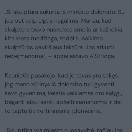
„Ši skulptūra sukurta iš minkšto dolomito. Su
juo bet kaip elgtis negalima. Manau, kad
skulptūra buvo nušveista smėliu ar kažkokia
kita kieta medžiaga, todėl sunaikinta
skulptūros paviršiaus faktūra. Jos atkurti
nebeįmanoma“, – apgailestavo A.Strioga.
Kaunietis pasakojo, kad jo tėvas yra sakęs,
jog meno kūrinys iš dolomito turi gyventi
savo gyvenimą, keistis veikiamas oro sąlygų,
bėgant laikui senti, apželti samanomis ir dėl
to taptų tik vertingesnis, įdomesnis.
„Skulptūra yra miesto nuosavybė, tačiau jos