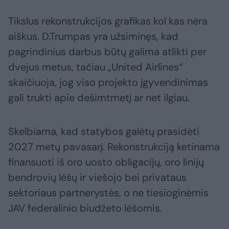
Tikslus rekonstrukcijos grafikas kol kas nėra
aiškus. D.Trumpas yra užsiminęs, kad
pagrindinius darbus būtų galima atlikti per
dvejus metus, tačiau „United Airlines“
skaičiuoja, jog viso projekto įgyvendinimas
gali trukti apie dešimtmetį ar net ilgiau.
Skelbiama, kad statybos galėtų prasidėti
2027 metų pavasarį. Rekonstrukciją ketinama
finansuoti iš oro uosto obligacijų, oro linijų
bendrovių lėšų ir viešojo bei privataus
sektoriaus partnerystės, o ne tiesioginėmis
JAV federalinio biudžeto lėšomis.