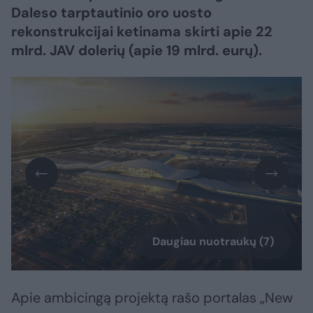
Daleso tarptautinio oro uosto
rekonstrukcijai ketinama skirti apie 22
mlrd. JAV dolerių (apie 19 mlrd. eurų).
Daugiau nuotraukų (7)
Apie ambicingą projektą rašo portalas „New