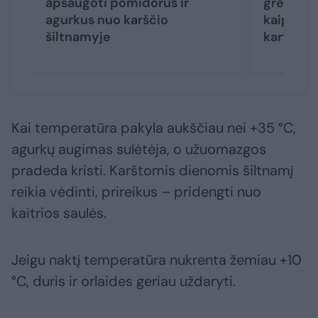
apsaugoti pomidorus ir
greitai? 
agurkus nuo karščio
kaip priv
šiltnamyje
kartą
Kai temperatūra pakyla aukščiau nei +35 °C,
agurkų augimas sulėtėja, o užuomazgos
pradeda kristi. Karštomis dienomis šiltnamį
reikia vėdinti, prireikus – pridengti nuo
kaitrios saulės.
Jeigu naktį temperatūra nukrenta žemiau +10
°C, duris ir orlaides geriau uždaryti.