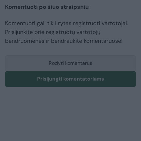
Komentuoti po šiuo straipsniu
Komentuoti gali tik Lrytas registruoti vartotojai.
Prisijunkite prie registruotų vartotojų
bendruomenės ir bendraukite komentaruose!
Rodyti komentarus
Prisijungti komentatoriams