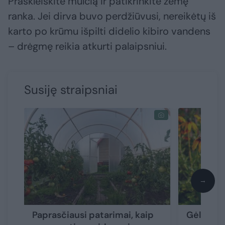
Praskleiskite mulčią ir patikrinkite žemę
ranka. Jei dirva buvo perdžiūvusi, nereikėtų iš
karto po krūmu išpilti didelio kibiro vandens
– drėgmę reikia atkurti palaipsniui.
Susiję straipsniai
→
Paprasčiausi patarimai, kaip
Gėlės ši