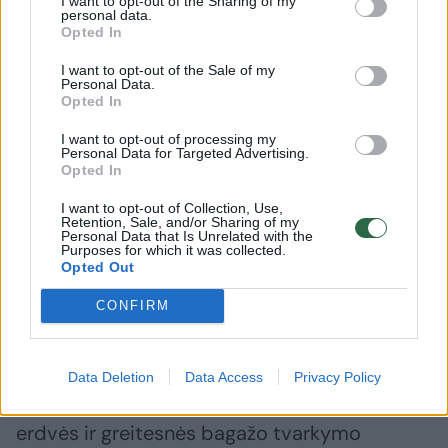
I want to opt-out of the Sharing of my
personal data.
pagrindinė šiame oro uoste veikianti oro linijų
Opted In
bendrovė.
I want to opt-out of the Sale of my
Personal Data.
Opted In
Daugiau erdvės keleiviams
I want to opt-out of processing my
Personal Data for Targeted Advertising.
Opted In
Atnaujinant oro uostą ketinama pastatyti
I want to opt-out of Collection, Use,
naujus terminalo korpusus, padidinti
Retention, Sale, and/or Sharing of my
Personal Data that Is Unrelated with the
įlaipinimo vartų skaičių ir išplėsti pagrindinį
Purposes for which it was collected.
Opted Out
terminalą.
CONFIRM
Numatomos didesnės laukimo zonos, nauji
oro linijų salonai, patogesnės darbo vietos
Data Deletion
Data Access
Privacy Policy
keleiviams, atnaujintos bilietų registravimo
erdvės ir greitesnės bagažo tvarkymo