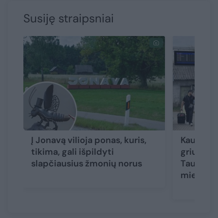
Susiję straipsniai
Į Jonavą vilioja ponas, kuris,
Kaunas s
tikima, gali išpildyti
griuveno
slapčiausius žmonių norus
Tauru: ar
miestui s