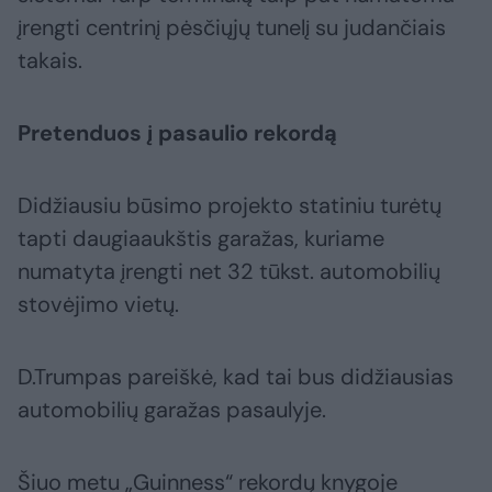
įrengti centrinį pėsčiųjų tunelį su judančiais
takais.
Pretenduos į pasaulio rekordą
Didžiausiu būsimo projekto statiniu turėtų
tapti daugiaaukštis garažas, kuriame
numatyta įrengti net 32 tūkst. automobilių
stovėjimo vietų.
D.Trumpas pareiškė, kad tai bus didžiausias
automobilių garažas pasaulyje.
Šiuo metu „Guinness“ rekordų knygoje