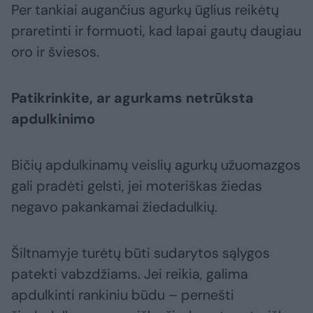
Per tankiai augančius agurkų ūglius reikėtų
praretinti ir formuoti, kad lapai gautų daugiau
oro ir šviesos.
Patikrinkite, ar agurkams netrūksta
apdulkinimo
Bičių apdulkinamų veislių agurkų užuomazgos
gali pradėti gelsti, jei moteriškas žiedas
negavo pakankamai žiedadulkių.
Šiltnamyje turėtų būti sudarytos sąlygos
patekti vabzdžiams. Jei reikia, galima
apdulkinti rankiniu būdu – pernešti