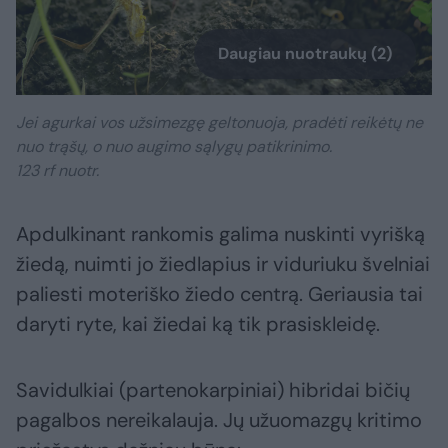
Daugiau nuotraukų (2)
Jei agurkai vos užsimezgę geltonuoja, pradėti reikėtų ne
nuo trąšų, o nuo augimo sąlygų patikrinimo.
123 rf nuotr.
Apdulkinant rankomis galima nuskinti vyrišką
žiedą, nuimti jo žiedlapius ir viduriuku švelniai
paliesti moteriško žiedo centrą. Geriausia tai
daryti ryte, kai žiedai ką tik prasiskleidę.
Savidulkiai (partenokarpiniai) hibridai bičių
pagalbos nereikalauja. Jų užuomazgų kritimo