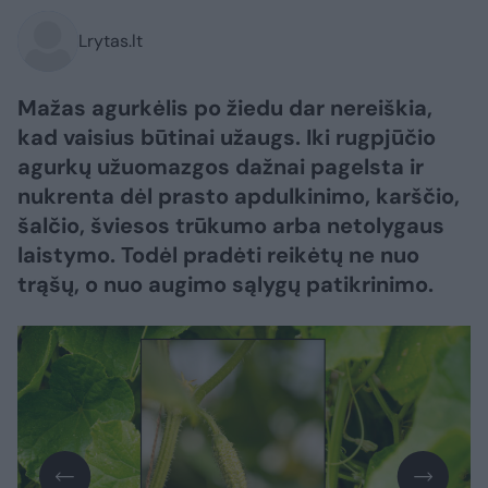
Lrytas.lt
Mažas agurkėlis po žiedu dar nereiškia,
kad vaisius būtinai užaugs. Iki rugpjūčio
agurkų užuomazgos dažnai pagelsta ir
nukrenta dėl prasto apdulkinimo, karščio,
šalčio, šviesos trūkumo arba netolygaus
laistymo. Todėl pradėti reikėtų ne nuo
trąšų, o nuo augimo sąlygų patikrinimo.