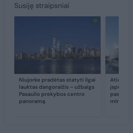
Susiję straipsniai
Niujorke pradėtas statyti ilgai
Atidaryt
lauktas dangoraižis – užbaigs
įspūding
Pasaulio prekybos centro
pasaulyje
panoramą
mlrd. me