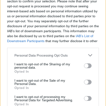
section to confirm your selection. Please note that after your
dažnai lankomam Roterdamui siūlomas
opt-out request is processed you may continue seeing
interest-based ads based on personal information utilized by
projektas.
us or personal information disclosed to third parties prior to
your opt-out. You may separately opt-out of the further
disclosure of your personal information by third parties on the
IAB’s list of downstream participants. This information may
also be disclosed by us to third parties on the
IAB’s List of
Downstream Participants
that may further disclose it to other
third parties.
Personal Data Processing Opt Outs
I want to opt-out of the Sharing of my
personal data.
Opted In
Daugiau nuotraukų (7)
I want to opt-out of the Sale of my
Personal Data.
Opted In
Apie neįprastą sumanymą paskelbė
I want to opt-out of processing my
Personal Data for Targeted Advertising.
pasaulyje žinoma Nyderlandų architektūros
Opted In