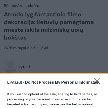
Būstas
Architektūra
Atrodo lyg fantastinio filmo
dekoracija: lietuvių pamėgtame
mieste iškils milžiniškų uolų
bokštas
2026 m. rugpjūčio 5 d. 18:35
Lrytas.lt
Iš pirmo žvilgsnio gali pasirodyti, kad tai –
Lrytas.lt -
Do Not Process My Personal Information
naujo fantastinio filmo dekoracija. Tačiau
septynias vieną ant kitos sukrautas ir
If you wish to opt-out of the sale, sharing to third parties, or
processing of your personal or sensitive information for
augalais apželdintas milžiniškas uolas
targeted advertising by us, please use the below opt-out
primenantis statinys yra realus lietuvių