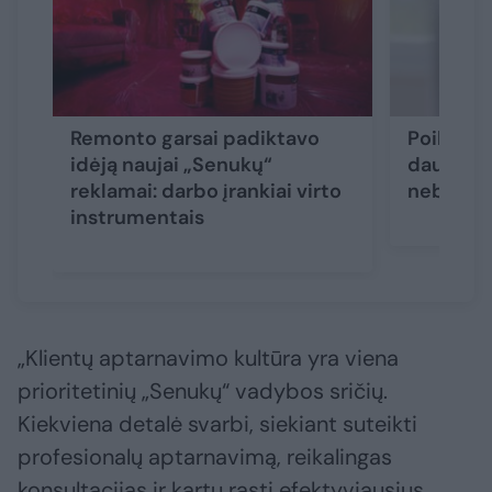
Remonto garsai padiktavo
Poilsis i
idėją naujai „Senukų“
daugiabu
reklamai: darbo įrankiai virto
nebenori 
instrumentais
„Klientų aptarnavimo kultūra yra viena
prioritetinių „Senukų“ vadybos sričių.
Kiekviena detalė svarbi, siekiant suteikti
profesionalų aptarnavimą, reikalingas
konsultacijas ir kartu rasti efektyviausius