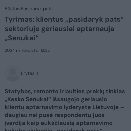
Būstas
Pasidaryk pats
Tyrimas: klientus „pasidaryk pats“
sektoriuje geriausiai aptarnauja
„Senukai“
2024 m. kovo 21 d. 12:32
Lrytas.lt
Statybos, remonto ir buities prekių tinklas
„Kesko Senukai“ išsaugojo geriausio
klientų aptarnavimo lyderystę Lietuvoje –
daugiau nei pusė respondentų juos
įvardija kaip aukščiausią aptarnavimo
kokybę siūlančią „pasidaryk pats“