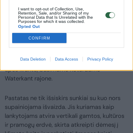
studija MVRDV, laimėjusi socialinės įmonės
I want to opt-out of Collection, Use,
„Shift“ surengtą tarptautinį architektūros
Retention, Sale, and/or Sharing of my
Personal Data that Is Unrelated with the
Purposes for which it was collected.
konkursą. Projektas pavadintas „Rotterdam
Opted Out
ROCKS!“.
CONFIRM
Naujas kultūros ir įvairios paskirties
Data Deletion
Data Access
Privacy Policy
kompleksas turėtų iškilti pietiniame Maso
upės krante, būsimame Roterdamo
Waterkant rajone.
Pastatas ne tik išsiskirs sunkiai su kuo nors
supainiojama išvaizda. Jis kuriamas kaip
lankytojams atvira vertikali gamtos, kultūros
ir pramogų erdvė, skirta atkreipti dėmesį į