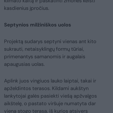
klimato kaitą ir paskatinti žmones keisti
kasdienius įpročius.
Septynios milžiniškos uolos
Projektą sudarys septyni vienas ant kito
sukrauti, netaisyklingų formų tūriai,
primenantys samanomis ir augalais
apaugusias uolas.
Aplink juos vingiuos lauko laiptai, takai ir
apželdintos terasos. Kildami aukštyn
lankytojai galės pasiekti viešą apžvalgos
aikštelę, o pastato viršuje numatyta dar
viena stogo terasa, iš kurios atsivers