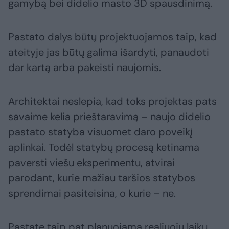
gamybą bei didelio masto 3D spausdinimą.
Pastato dalys būtų projektuojamos taip, kad
ateityje jas būtų galima išardyti, panaudoti
dar kartą arba pakeisti naujomis.
Architektai neslepia, kad toks projektas pats
savaime kelia prieštaravimą – naujo didelio
pastato statyba visuomet daro poveikį
aplinkai. Todėl statybų procesą ketinama
paversti viešu eksperimentu, atvirai
parodant, kurie mažiau taršios statybos
sprendimai pasiteisina, o kurie – ne.
Pastate taip pat planuojama realiuoju laiku