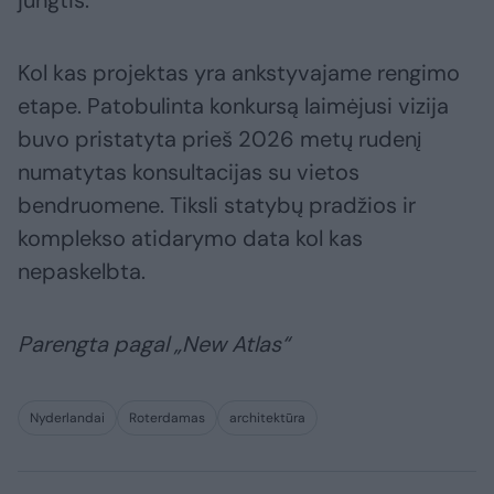
jungtis.
Kol kas projektas yra ankstyvajame rengimo
etape. Patobulinta konkursą laimėjusi vizija
buvo pristatyta prieš 2026 metų rudenį
numatytas konsultacijas su vietos
bendruomene. Tiksli statybų pradžios ir
komplekso atidarymo data kol kas
nepaskelbta.
Parengta pagal „New Atlas“
Nyderlandai
Roterdamas
architektūra