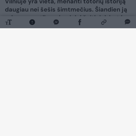
Vilniuje yra vieta, menanti totorių istoriją
daugiau nei šešis šimtmečius. Šiandien ją
primena ne tik archyviniai šaltiniai, bet ir
buvusio Totorinės kaimo vietoje kuriama
viešoji erdvė, gimusi iš Grigiškių
gyventojos idėjos.
Daugiau nuotraukų (8)