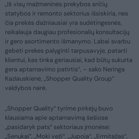
„Iš visų mažmeninės prekybos sričių
statybos ir remonto sektorius išsiskiria, nes
čia prekės dažniausiai yra sudėtingesnės,
reikalauja daugiau profesionalių konsultacijų
ir gero asortimento išmanymo. Labai svarbu
gebėti prekes palyginti tarpusavyje, patarti
klientui, kas tinka geriausiai, kad būtų sukurta
gera aptarnavimo patirtis“, – sako Neringa
Kazlauskienė, „Shopper Quality Group“
valdybos narė.
„Shopper Quality“ tyrime pirkėjų buvo
klausiama apie aptarnavimą šešiose
„pasidaryk pats“ sektoriaus įmonėse:
„Senukai“, „Moki veži“, „Jupoja“, „Ermitažas“,