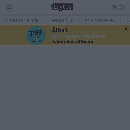
Karas Ukrainoje
Žalioji erdvė
Ačiū, Prezidente
E