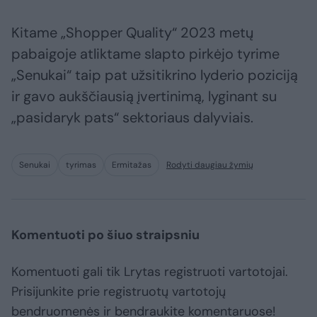
Kitame „Shopper Quality“ 2023 metų
pabaigoje atliktame slapto pirkėjo tyrime
„Senukai“ taip pat užsitikrino lyderio poziciją
ir gavo aukščiausią įvertinimą, lyginant su
„pasidaryk pats“ sektoriaus dalyviais.
Senukai
tyrimas
Ermitažas
Rodyti daugiau žymių
Komentuoti po šiuo straipsniu
Komentuoti gali tik Lrytas registruoti vartotojai.
Prisijunkite prie registruotų vartotojų
bendruomenės ir bendraukite komentaruose!