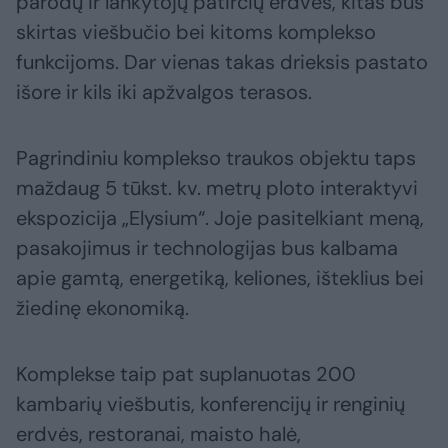
parodų ir lankytojų patirčių erdves, kitas bus
skirtas viešbučio bei kitoms komplekso
funkcijoms. Dar vienas takas drieksis pastato
išore ir kils iki apžvalgos terasos.
Pagrindiniu komplekso traukos objektu taps
maždaug 5 tūkst. kv. metrų ploto interaktyvi
ekspozicija „Elysium“. Joje pasitelkiant meną,
pasakojimus ir technologijas bus kalbama
apie gamtą, energetiką, keliones, išteklius bei
žiedinę ekonomiką.
Komplekse taip pat suplanuotas 200
kambarių viešbutis, konferencijų ir renginių
erdvės, restoranai, maisto halė,