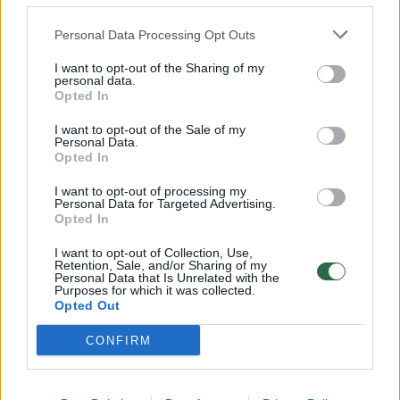
Personal Data Processing Opt Outs
I want to opt-out of the Sharing of my
personal data.
Opted In
I want to opt-out of the Sale of my
Personal Data.
Opted In
I want to opt-out of processing my
Personal Data for Targeted Advertising.
Niujorke pradėtas statyti ilgai
Atidaryt
Opted In
lauktas dangoraižis – užbaigs
įspūding
Pasaulio prekybos centro
pasaulyje
I want to opt-out of Collection, Use,
Retention, Sale, and/or Sharing of my
panoramą
mlrd. me
Personal Data that Is Unrelated with the
Purposes for which it was collected.
Opted Out
CONFIRM
Vašingtono Daleso tarptautinio oro uosto