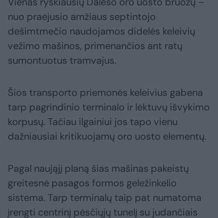
Vienas ryškiausių Daleso oro uosto bruožų –
nuo praėjusio amžiaus septintojo
dešimtmečio naudojamos didelės keleivių
vežimo mašinos, primenančios ant ratų
sumontuotus tramvajus.
Šios transporto priemonės keleivius gabena
tarp pagrindinio terminalo ir lėktuvų išvykimo
korpusų. Tačiau ilgainiui jos tapo vienu
dažniausiai kritikuojamų oro uosto elementų.
Pagal naująjį planą šias mašinas pakeistų
greitesnė pasagos formos geležinkelio
sistema. Tarp terminalų taip pat numatoma
įrengti centrinį pėsčiųjų tunelį su judančiais