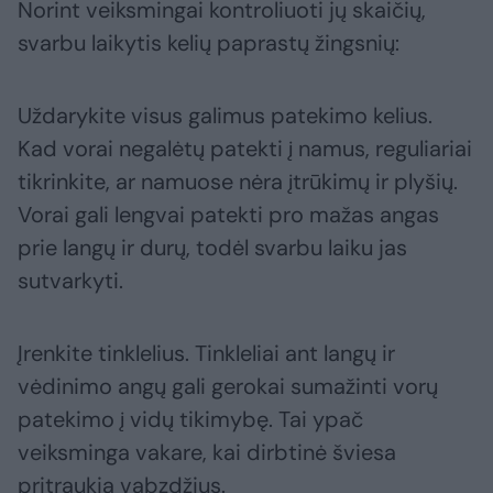
Norint veiksmingai kontroliuoti jų skaičių,
svarbu laikytis kelių paprastų žingsnių:
Uždarykite visus galimus patekimo kelius.
Kad vorai negalėtų patekti į namus, reguliariai
tikrinkite, ar namuose nėra įtrūkimų ir plyšių.
Vorai gali lengvai patekti pro mažas angas
prie langų ir durų, todėl svarbu laiku jas
sutvarkyti.
Įrenkite tinklelius. Tinkleliai ant langų ir
vėdinimo angų gali gerokai sumažinti vorų
patekimo į vidų tikimybę. Tai ypač
veiksminga vakare, kai dirbtinė šviesa
pritraukia vabzdžius.