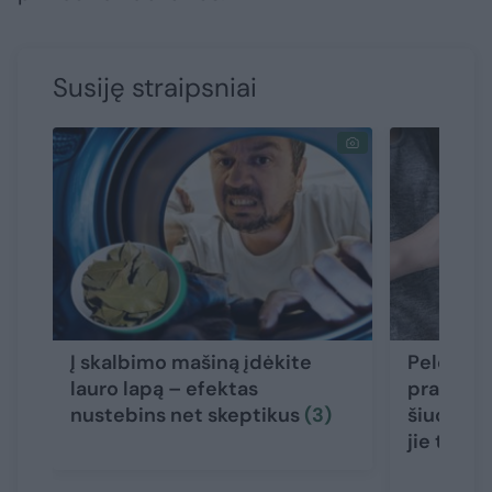
Susiję straipsniai
Į skalbimo mašiną įdėkite
Pelėsis į
lauro lapą – efektas
prasiskve
nustebins net skeptikus
(3)
šiuos du
jie turi 