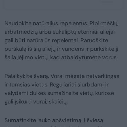
Naudokite natūralius repelentus. Pipirmėčių,
arbatmedžių arba eukaliptų eteriniai aliejai
gali būti natūralūs repelentai. Paruoškite
purškalą iš šių aliejų ir vandens ir purkškite jį
šalia įėjimo vietų, kad atbaidytumėte vorus.
Palaikykite švarą. Vorai mėgsta netvarkingas
ir tamsias vietas. Reguliariai siurbdami ir
valydami dulkes sumažinsite vietų, kuriose
gali įsikurti vorai, skaičių.
Sumažinkite lauko apšvietimą. Į šviesą