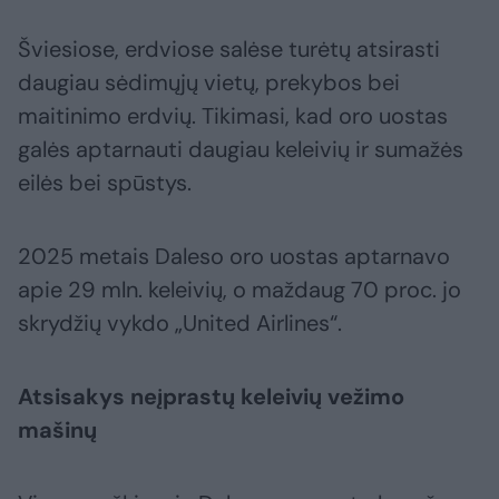
Šviesiose, erdviose salėse turėtų atsirasti
daugiau sėdimųjų vietų, prekybos bei
maitinimo erdvių. Tikimasi, kad oro uostas
galės aptarnauti daugiau keleivių ir sumažės
eilės bei spūstys.
2025 metais Daleso oro uostas aptarnavo
apie 29 mln. keleivių, o maždaug 70 proc. jo
skrydžių vykdo „United Airlines“.
Atsisakys neįprastų keleivių vežimo
mašinų