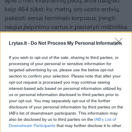
apie 5 mln. kvadratinių pėdų, arba daugiau
kaip 464 tūkst. kv. metrų, oro uosto erdvių,
pakeisti senus terminalo korpusus, įrengti
naujus įlaipinimo vartus ir pastatyti milžinišką
32 tūkst. automobilių talpinantį daugiaaukštį
Lrytas.lt -
Do Not Process My Personal Information
garažą.
If you wish to opt-out of the sale, sharing to third parties, or
Jeigu sumanymas bus įgyvendintas, jis galėtų
processing of your personal or sensitive information for
targeted advertising by us, please use the below opt-out
tapti didžiausiu tokio pobūdžio statiniu
section to confirm your selection. Please note that after your
pasaulyje.
opt-out request is processed you may continue seeing
interest-based ads based on personal information utilized by
us or personal information disclosed to third parties prior to
Išsaugos ikonišką terminalą
your opt-out. You may separately opt-out of the further
disclosure of your personal information by third parties on the
IAB’s list of downstream participants. This information may
also be disclosed by us to third parties on the
IAB’s List of
Susiję straipsniai
Downstream Participants
that may further disclose it to other
third parties.