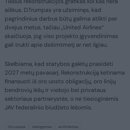
Tikslus rekonstrukcijos grafikas kol kas nėra
aiškus. D.Trumpas yra užsiminęs, kad
pagrindinius darbus būtų galima atlikti per
dvejus metus, tačiau „United Airlines“
skaičiuoja, jog viso projekto įgyvendinimas
gali trukti apie dešimtmetį ar net ilgiau.
Skelbiama, kad statybos galėtų prasidėti
2027 metų pavasarį. Rekonstrukciją ketinama
finansuoti iš oro uosto obligacijų, oro linijų
bendrovių lėšų ir viešojo bei privataus
sektoriaus partnerystės, o ne tiesioginėmis
JAV federalinio biudžeto lėšomis.
Oro uostas
Vašingtonas
architektūra