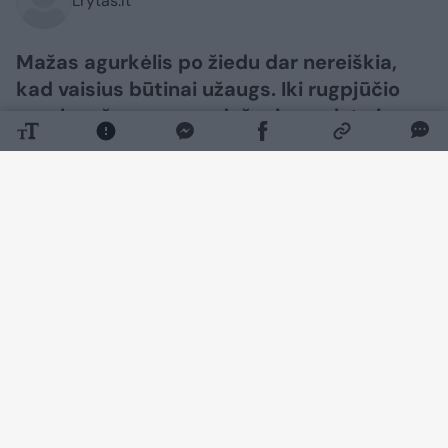
Lrytas.lt
Mažas agurkėlis po žiedu dar nereiškia,
kad vaisius būtinai užaugs. Iki rugpjūčio
agurkų užuomazgos dažnai pagelsta ir
nukrenta dėl prasto apdulkinimo, karščio,
šalčio, šviesos trūkumo arba netolygaus
laistymo. Todėl pradėti reikėtų ne nuo
trąšų, o nuo augimo sąlygų patikrinimo.