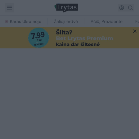
Karas Ukrainoje
Žalioji erdvė
Ačiū, Prezidente
E