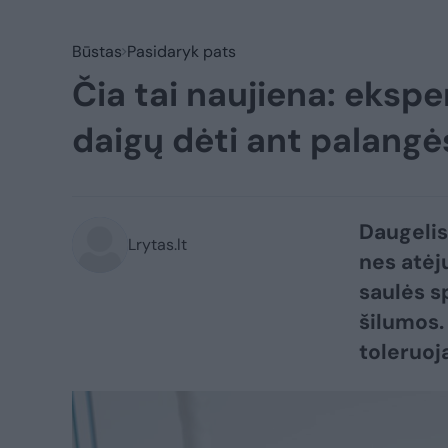
Būstas
Pasidaryk pats
Čia tai naujiena: ekspe
daigų dėti ant palangė
Daugelis
Lrytas.lt
nes atėj
saulės s
šilumos. 
toleruoj