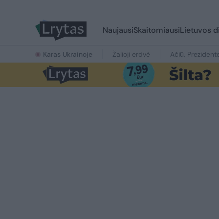
Naujausi
Skaitomiausi
Lietuvos d
Karas Ukrainoje
Žalioji erdvė
Ačiū, Prezident