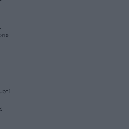
,
prie
uoti
os