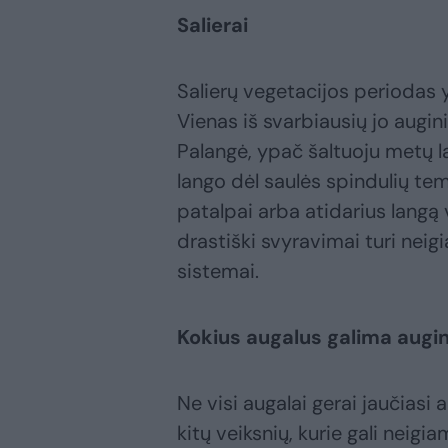
Salierai
Salierų vegetacijos periodas y
Vienas iš svarbiausių jo augi
Palangė, ypač šaltuoju metų lai
lango dėl saulės spindulių tem
patalpai arba atidarius langą
drastiški svyravimai turi neig
sistemai.
Kokius augalus galima augin
Ne visi augalai gerai jaučiasi
kitų veiksnių, kurie gali neigi