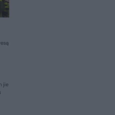
resą
 jie
s