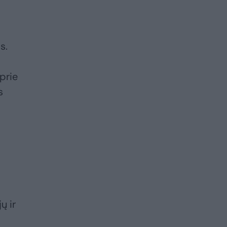
s.
 prie
s
ų ir