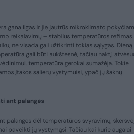
ra gana ilgas ir jie jautrūs mikroklimato pokyčiam
nimo reikalavimų – stabilus temperatūros režimas.
ku, ne visada gali užtikrinti tokias sąlygas. Dieną
peratūra gali būti aukštesnė, tačiau naktį, atvėsu
 vėdinimui, temperatūra gerokai sumažėja. Tokie
iamos įtakos salierų vystymuisi, ypač jų šaknų
ti ant palangės
 ant palangės dėl temperatūros svyravimų, skersvėj
amai paveikti jų vystymąsi. Tačiau kai kurie augalai