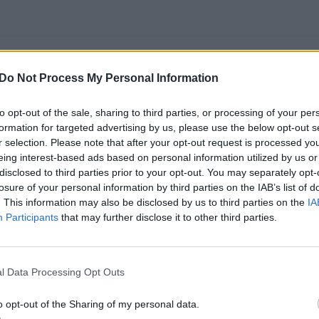
Do Not Process My Personal Information
to opt-out of the sale, sharing to third parties, or processing of your per
formation for targeted advertising by us, please use the below opt-out s
r selection. Please note that after your opt-out request is processed y
eing interest-based ads based on personal information utilized by us or
disclosed to third parties prior to your opt-out. You may separately opt-
losure of your personal information by third parties on the IAB’s list of
. This information may also be disclosed by us to third parties on the
IA
Sodininkas atskleidė,
Kavamedį savo
Participants
that may further disclose it to other third parties.
kodėl šios trąšos –
namuose gali
kenksmingos: gali
užsiauginti
sunaikinti viską
kiekvienas: lengva
l Data Processing Opt Outs
aplink
(1)
priežiūra ir dosnus
derlius
o opt-out of the Sharing of my personal data.