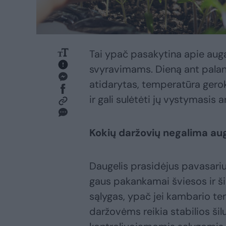
Tai ypač pasakytina apie auga
svyravimams. Dieną ant palangė
atidarytas, temperatūra gerok
ir gali sulėtėti jų vystymasis ar
Kokių daržovių negalima aug
Daugelis prasidėjus pavasariu
gaus pakankamai šviesos ir ši
sąlygas, ypač jei kambario te
daržovėms reikia stabilios šil