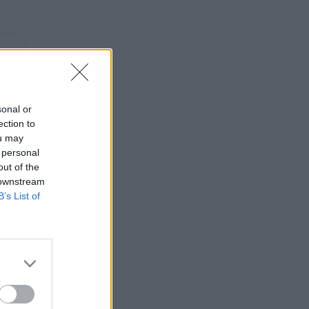
sonal or
ection to
ou may
 personal
out of the
 downstream
B’s List of