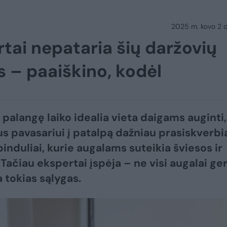
2025 m. kovo 2 d.
rtai nepataria šių daržovių
s – paaiškino, kodėl
 palangę laiko idealia vieta daigams auginti,
us pavasariui į patalpą dažniau prasiskverbi
pinduliai, kurie augalams suteikia šviesos ir
Tačiau ekspertai įspėja – ne visi augalai ger
a tokias sąlygas.