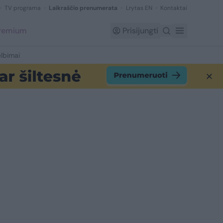
TV programa
Laikraščio prenumerata
Lrytas EN
Kontaktai
Premium
Prisijungti
lbimai