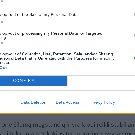
In
o opt-out of the Sale of my Personal Data.
In
to opt-out of processing my Personal Data for Targeted
ing.
In
ų temperatūrų svyravimams kultūrų. Net nedideli
o opt-out of Collection, Use, Retention, Sale, and/or Sharing
i paveikti jų vystymąsi. Dieną palangę gali įkaitint
ersonal Data that Is Unrelated with the Purposes for which it
lected.
č jei langas šiek tiek pravertas vėdinimui,
Out
sti. Toks stresas silpnina augalą, lėtina jo augimą
CONFIRM
aigų žūtį.
Data Deletion
Data Access
Privacy Policy
 prie šilumą mėgstančių ir yra labai reikli stabilia
stai toleruoja bet kokius temperatūros svyravimus