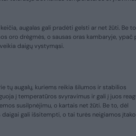
ičia, augalas gali pradėti gelsti ar net žūti. Be to
os oro drėgmės, o sausas oras kambaryje, ypač 
 veikia daigų vystymąsi.
ie tų augalų, kuriems reikia šilumos ir stabilios
aguoja į temperatūros svyravimus ir gali į juos reag
emos susilpnėjimu, o kartais net žūti. Be to, dėl
 daigai gali išsitempti, o tai turės neigiamos įtak