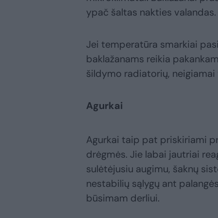
ypač šaltas nakties valandas.
Jei temperatūra smarkiai pasike
baklažanams reikia pakankam
šildymo radiatorių, neigiamai
Agurkai
Agurkai taip pat priskiriami pr
drėgmės. Jie labai jautriai re
sulėtėjusiu augimu, šaknų sist
nestabilių sąlygų ant palangės
būsimam derliui.