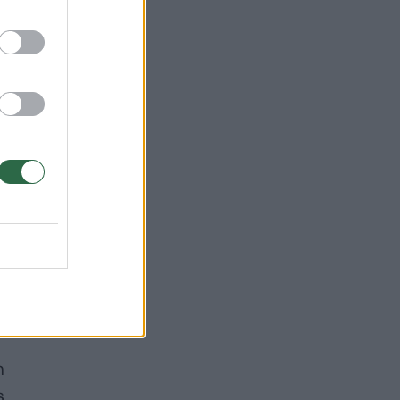
i
, o
m
,