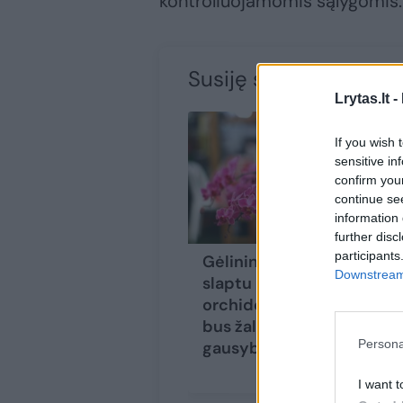
kontroliuojamomis sąlygomis.
Susiję straipsniai
Lrytas.lt -
If you wish 
sensitive in
confirm you
continue se
information 
further disc
participants
Gėlininkas pasidalino
Downstream 
slaptu receptu
orchidėjoms: lapai
bus žali, o žiedų
Persona
gausybė
(1)
I want t