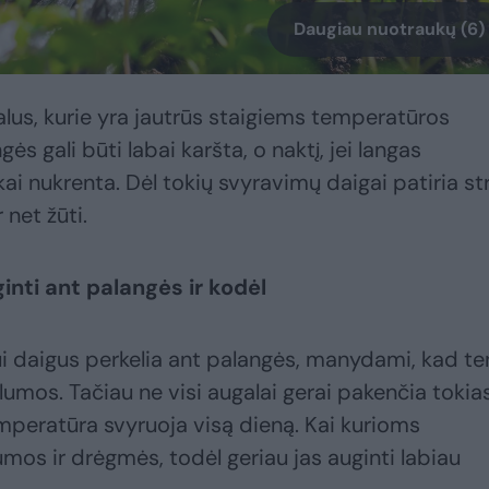
Daugiau nuotraukų (6)
lus, kurie yra jautrūs staigiems temperatūros
s gali būti labai karšta, o naktį, jei langas
ai nukrenta. Dėl tokių svyravimų daigai patiria st
 net žūti.
inti ant palangės ir kodėl
i daigus perkelia ant palangės, manydami, kad ten
lumos. Tačiau ne visi augalai gerai pakenčia tokia
mperatūra svyruoja visą dieną. Kai kurioms
umos ir drėgmės, todėl geriau jas auginti labiau