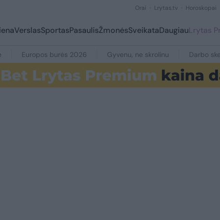
Orai
Lrytas.tv
Horoskopai
iena
Verslas
Sportas
Pasaulis
Žmonės
Sveikata
Daugiau
Lrytas 
e
Europos burės 2026
Gyvenu, ne skrolinu
Darbo ske