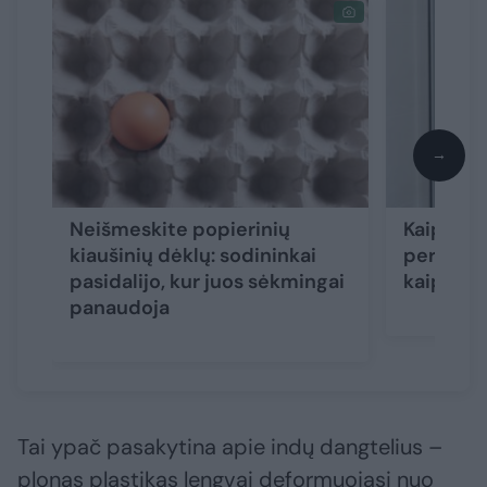
→
Neišmeskite popierinių
Kaip paš
kiaušinių dėklų: sodininkai
pertvaros
pasidalijo, kur juos sėkmingai
kaip aps
panaudoja
Tai ypač pasakytina apie indų dangtelius –
plonas plastikas lengvai deformuojasi nuo