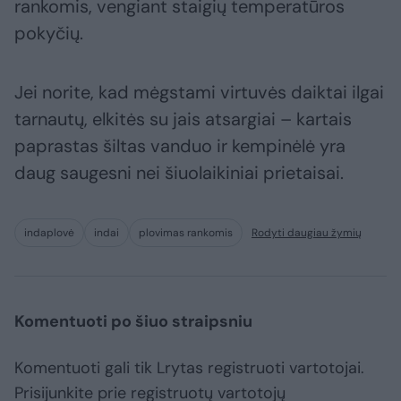
rankomis, vengiant staigių temperatūros
pokyčių.
Jei norite, kad mėgstami virtuvės daiktai ilgai
tarnautų, elkitės su jais atsargiai – kartais
paprastas šiltas vanduo ir kempinėlė yra
daug saugesni nei šiuolaikiniai prietaisai.
indaplovė
indai
plovimas rankomis
Rodyti daugiau žymių
Komentuoti po šiuo straipsniu
Komentuoti gali tik Lrytas registruoti vartotojai.
Prisijunkite prie registruotų vartotojų