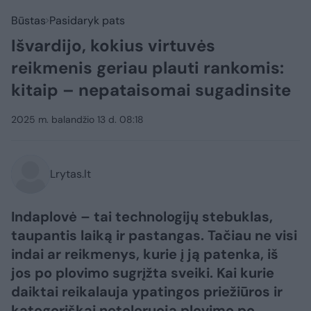
Būstas
Pasidaryk pats
Išvardijo, kokius virtuvės
reikmenis geriau plauti rankomis:
kitaip – nepataisomai sugadinsite
2025 m. balandžio 13 d. 08:18
Lrytas.lt
Indaplovė – tai technologijų stebuklas,
taupantis laiką ir pastangas. Tačiau ne visi
indai ar reikmenys, kurie į ją patenka, iš
jos po plovimo sugrįžta sveiki. Kai kurie
daiktai reikalauja ypatingos priežiūros ir
kategoriškai netoleruoja plovimo po