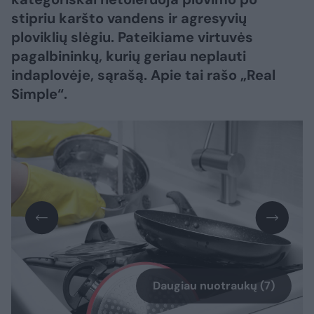
stipriu karšto vandens ir agresyvių
ploviklių slėgiu. Pateikiame virtuvės
pagalbininkų, kurių geriau neplauti
indaplovėje, sąrašą. Apie tai rašo „Real
Simple“.
Daugiau nuotraukų (7)