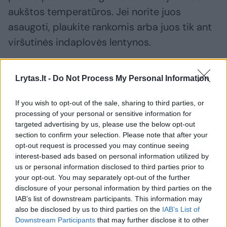
aukštos temperatūros. Jei norite juos
asaugoti, plaukite rankomis arba juos tik ant
viršutinės indaplovės lentynos.
3. Termo puodeliai, termosai ir buteliai su
Lrytas.lt -
Do Not Process My Personal Information
dvigubomis sienelėmis
If you wish to opt-out of the sale, sharing to third parties, or
processing of your personal or sensitive information for
Karštas vanduo ir slėgis gali pažeisti jų
targeted advertising by us, please use the below opt-out
section to confirm your selection. Please note that after your
sandarumą. Geriau plaukite juos rankomis,
opt-out request is processed you may continue seeing
kad išsaugotumėte jų izoliacines savybes.
interest-based ads based on personal information utilized by
us or personal information disclosed to third parties prior to
your opt-out. You may separately opt-out of the further
4. Mediniai indai
disclosure of your personal information by third parties on the
IAB’s list of downstream participants. This information may
also be disclosed by us to third parties on the
IAB’s List of
Medinės lentelės, šaukštai ir mentelės
Downstream Participants
that may further disclose it to other