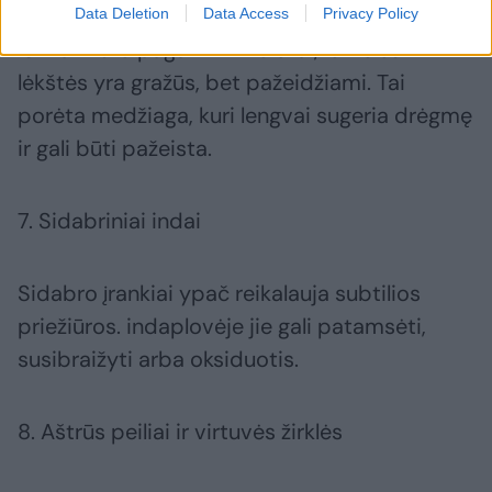
Data Deletion
Data Access
Privacy Policy
Iš marmuro pagaminti voleliai, lentelės ir
lėkštės yra gražūs, bet pažeidžiami. Tai
porėta medžiaga, kuri lengvai sugeria drėgmę
ir gali būti pažeista.
7. Sidabriniai indai
Sidabro įrankiai ypač reikalauja subtilios
priežiūros. indaplovėje jie gali patamsėti,
susibraižyti arba oksiduotis.
8. Aštrūs peiliai ir virtuvės žirklės