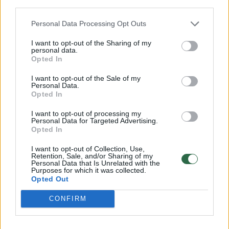
third parties.
skilinėja, praranda formą ir nuo drėgmės
genda. Verta jas plauti minkšta kempine ir
Personal Data Processing Opt Outs
retkarčiais apdoroti maistiniu aliejumi, kad
I want to opt-out of the Sharing of my
personal data.
jos būtų atkurtos.
Opted In
I want to opt-out of the Sale of my
Personal Data.
5. Nuimamos virtuvės prietaisų dalys
Opted In
I want to opt-out of processing my
Personal Data for Targeted Advertising.
Ne visus virtuvės aparatų ir daugiafunkcinių
Opted In
viryklių elementus galima plauti indaplovėje.
I want to opt-out of Collection, Use,
Geriausia patikrinti instrukcijas: kai kurias
Retention, Sale, and/or Sharing of my
Personal Data that Is Unrelated with the
nuimamas dalis galima dėti, tačiau daugumą
Purposes for which it was collected.
Opted Out
jų geriau plauti rankomis.
CONFIRM
6. Marmuriniai priedai