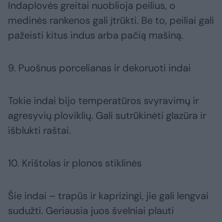
Indaplovės greitai nuoblioja peilius, o
medinės rankenos gali įtrūkti. Be to, peiliai gali
pažeisti kitus indus arba pačią mašiną.
9. Puošnus porcelianas ir dekoruoti indai
Tokie indai bijo temperatūros svyravimų ir
agresyvių ploviklių. Gali sutrūkinėti glazūra ir
išblukti raštai.
10. Krištolas ir plonos stiklinės
Šie indai – trapūs ir kaprizingi, jie gali lengvai
sudužti. Geriausia juos švelniai plauti