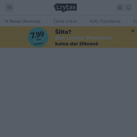
Karas Ukrainoje
Žalioji erdvė
Ačiū, Prezidente
E