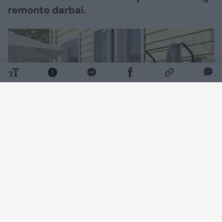
remonto darbai.
Daugiau nuotraukų (4)
Tinkamai išnaudojus turimą lauko erdvę ir
pasirinkus praktiškus sprendimus, lauko
virtuvę galima įsirengti tiek erdviame kieme,