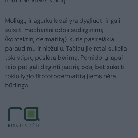
nedidelis kiekis sulčių.
Moliūgų ir agurkų lapai yra dygliuoti ir gali
sukelti mechaninį odos sudirginimą
(kontaktinį dermatitą), kuris pasireiškia
paraudimu ir niežuliu. Tačiau jie retai sukelia
tokį stiprų pūslėtą bėrimą. Pomidorų lapai
taip pat gali dirginti jautrią odą, bet sukelti
tokio lygio fitofotodermatitą jiems nėra
būdinga.