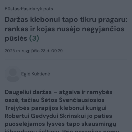
Būstas
Pasidaryk pats
Daržas klebonui tapo tikru pragaru:
rankas ir kojas nusėjo negyjančios
pūslės
(3)
2025 m. rugpjūčio 23 d. 09:29
Eglė Kuktienė
Daugeliui daržas – atgaiva ir ramybės
oazė, tačiau Šėtos Švenčiausiosios
Trejybės parapijos klebonui kunigui
Robertui Gedvydui Skrinskui jo paties
puoselėjamos lysvės tapo skausmingų
išbandymų šaltiniu. Prie parapijos namų