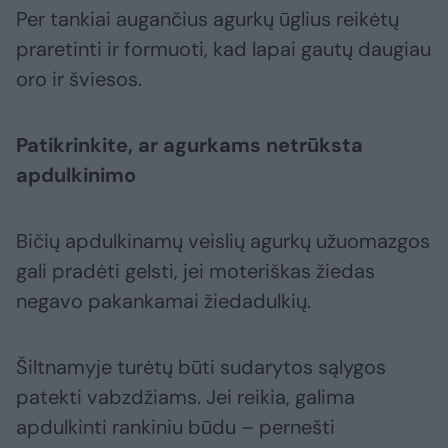
Per tankiai augančius agurkų ūglius reikėtų
praretinti ir formuoti, kad lapai gautų daugiau
oro ir šviesos.
Patikrinkite, ar agurkams netrūksta
apdulkinimo
Bičių apdulkinamų veislių agurkų užuomazgos
gali pradėti gelsti, jei moteriškas žiedas
negavo pakankamai žiedadulkių.
Šiltnamyje turėtų būti sudarytos sąlygos
patekti vabzdžiams. Jei reikia, galima
apdulkinti rankiniu būdu – pernešti