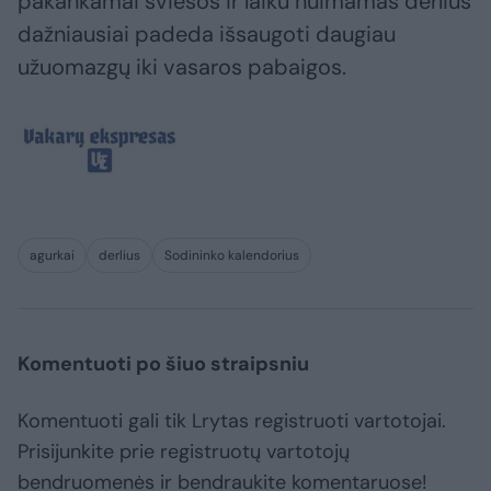
pakankamai šviesos ir laiku nuimamas derlius
dažniausiai padeda išsaugoti daugiau
užuomazgų iki vasaros pabaigos.
agurkai
derlius
Sodininko kalendorius
Komentuoti po šiuo straipsniu
Komentuoti gali tik Lrytas registruoti vartotojai.
Prisijunkite prie registruotų vartotojų
bendruomenės ir bendraukite komentaruose!