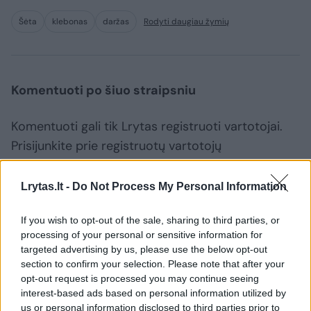
Šėta
klebonas
daržas
Rodyti daugiau žymių
Komentuoti po šiuo straipsniu
Komentuoti gali tik Lrytas registruoti vartotojai.
Prisijunkite prie registruotų vartotojų
bendruomenės ir bendraukite komentaruose!
Lrytas.lt -
Do Not Process My Personal Information
Rodyti komentarus
If you wish to opt-out of the sale, sharing to third parties, or
processing of your personal or sensitive information for
Prisijungti komentatoriams
targeted advertising by us, please use the below opt-out
section to confirm your selection. Please note that after your
opt-out request is processed you may continue seeing
interest-based ads based on personal information utilized by
us or personal information disclosed to third parties prior to