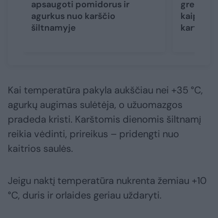
apsaugoti pomidorus ir
greitai? 
agurkus nuo karščio
kaip priv
šiltnamyje
kartą
Kai temperatūra pakyla aukščiau nei +35 °C,
agurkų augimas sulėtėja, o užuomazgos
pradeda kristi. Karštomis dienomis šiltnamį
reikia vėdinti, prireikus – pridengti nuo
kaitrios saulės.
Jeigu naktį temperatūra nukrenta žemiau +10
°C, duris ir orlaides geriau uždaryti.