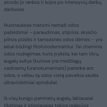
atrodo jo rankos ir kojos po intensyvių darbų
daržuose.
Nuotraukose matomi nemaži odos
pažeidimai – paraudimas, stiprios, skysčio
pilnos pūslės ir tamsesnės odos dėmės – yra
labai būdingi fitofotodermatitui. Tai cheminis
odos nudegimas, kuris įvyksta, kai tam tikrų
augalų sultys (kuriose yra medžiagų,
vadinamų furanokumarinais) patenka ant
odos, o vėliau tą odos vietą paveikia saulės
ultravioletiniai spinduliai.
Iš visų kunigo paminėtų augalų, labiausiai
tikėtinas ir stipriausias tokios reakcijos