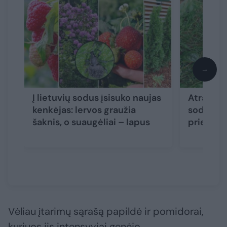
→
Į lietuvių sodus įsisuko naujas
Atrado b
kenkėjas: lervos graužia
sode išna
šaknis, o suaugėliai – lapus
priemonė
Vėliau įtarimų sąrašą papildė ir pomidorai,
kuriuos jis intensyviai genėjo.