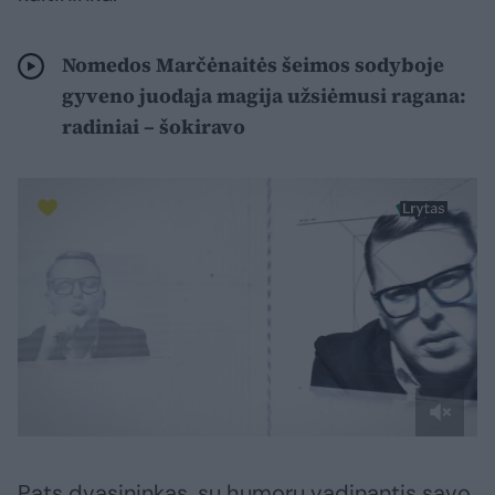
Nomedos Marčėnaitės šeimos sodyboje
gyveno juodąja magija užsiėmusi ragana:
radiniai – šokiravo
Pats dvasininkas, su humoru vadinantis savo