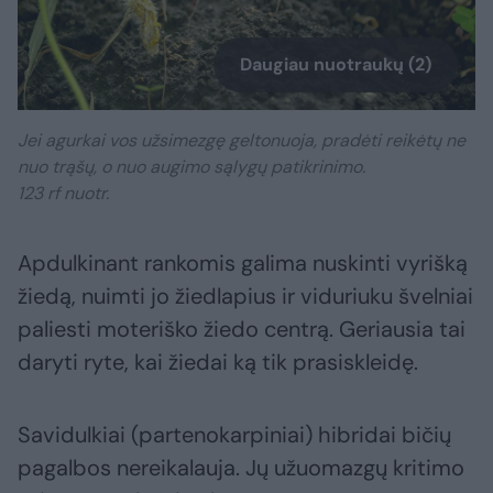
Daugiau nuotraukų (2)
Jei agurkai vos užsimezgę geltonuoja, pradėti reikėtų ne
nuo trąšų, o nuo augimo sąlygų patikrinimo.
123 rf nuotr.
Apdulkinant rankomis galima nuskinti vyrišką
žiedą, nuimti jo žiedlapius ir viduriuku švelniai
paliesti moteriško žiedo centrą. Geriausia tai
daryti ryte, kai žiedai ką tik prasiskleidę.
Savidulkiai (partenokarpiniai) hibridai bičių
pagalbos nereikalauja. Jų užuomazgų kritimo