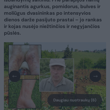
auginantis agurkus, pomidorus, bulves ir
moliūgus dvasininkas po intensyvios
dienos darže pasijuto prastai – jo rankas
ir kojas nusėjo niežtinčios ir negyjančios
pūslės.
Daugiau nuotraukų (6)