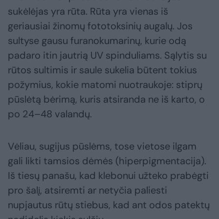
sukėlėjas yra rūta. Rūta yra vienas iš
geriausiai žinomų fototoksinių augalų. Jos
sultyse gausu furanokumarinų, kurie odą
padaro itin jautrią UV spinduliams. Sąlytis su
rūtos sultimis ir saule sukelia būtent tokius
požymius, kokie matomi nuotraukoje: stiprų
pūslėtą bėrimą, kuris atsiranda ne iš karto, o
po 24–48 valandų.
Vėliau, sugijus pūslėms, tose vietose ilgam
gali likti tamsios dėmės (hiperpigmentacija).
Iš tiesų panašu, kad klebonui užteko prabėgti
pro šalį, atsiremti ar netyčia paliesti
nupjautus rūtų stiebus, kad ant odos patektų