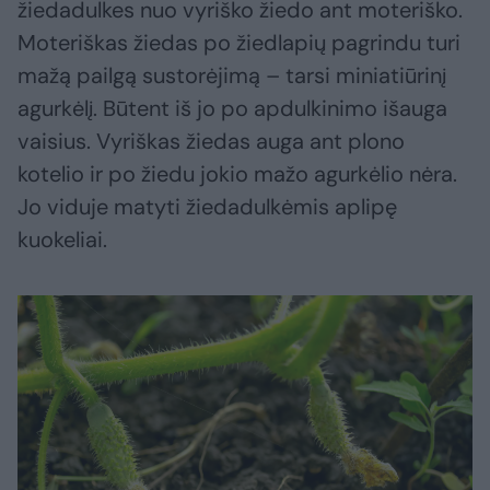
žiedadulkes nuo vyriško žiedo ant moteriško.
Moteriškas žiedas po žiedlapių pagrindu turi
mažą pailgą sustorėjimą – tarsi miniatiūrinį
agurkėlį. Būtent iš jo po apdulkinimo išauga
vaisius. Vyriškas žiedas auga ant plono
kotelio ir po žiedu jokio mažo agurkėlio nėra.
Jo viduje matyti žiedadulkėmis aplipę
kuokeliai.