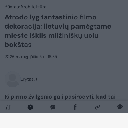
Būstas
Architektūra
Atrodo lyg fantastinio filmo
dekoracija: lietuvių pamėgtame
mieste iškils milžiniškų uolų
bokštas
2026 m. rugpjūčio 5 d. 18:35
Lrytas.lt
Iš pirmo žvilgsnio gali pasirodyti, kad tai –
naujo fantastinio filmo dekoracija. Tačiau
septynias vieną ant kitos sukrautas ir
augalais apželdintas milžiniškas uolas
primenantis statinys yra realus lietuvių