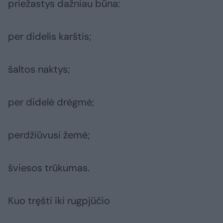
priežastys dažniau būna:
per didelis karštis;
šaltos naktys;
per didelė drėgmė;
perdžiūvusi žemė;
šviesos trūkumas.
Kuo tręšti iki rugpjūčio