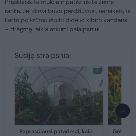
Praskleiskite mulčią ir patikrinkite žemę
ranka. Jei dirva buvo perdžiūvusi, nereikėtų iš
karto po krūmu išpilti didelio kibiro vandens
– drėgmę reikia atkurti palaipsniui.
Susiję straipsniai
→
Paprasčiausi patarimai, kaip
Gėlės ši