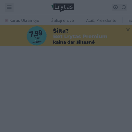
Karas Ukrainoje
Žalioji erdvė
Ačiū, Prezidente
E