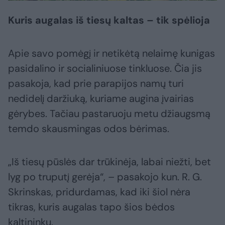
Kuris augalas iš tiesų kaltas – tik spėlioja
Apie savo pomėgį ir netikėtą nelaimę kunigas
pasidalino ir socialiniuose tinkluose. Čia jis
pasakoja, kad prie parapijos namų turi
nedidelį daržiuką, kuriame augina įvairias
gėrybes. Tačiau pastaruoju metu džiaugsmą
temdo skausmingas odos bėrimas.
„Iš tiesų pūslės dar trūkinėja, labai niežti, bet
lyg po truputį gerėja“, – pasakojo kun. R. G.
Skrinskas, pridurdamas, kad iki šiol nėra
tikras, kuris augalas tapo šios bėdos
kaltininku.