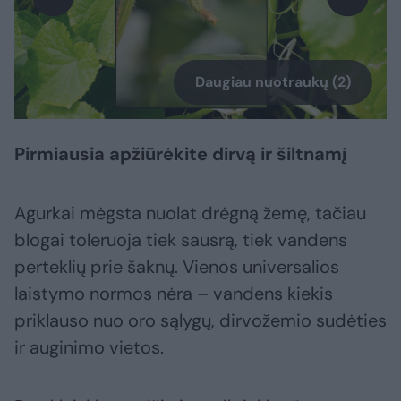
Daugiau nuotraukų (2)
Pirmiausia apžiūrėkite dirvą ir šiltnamį
Agurkai mėgsta nuolat drėgną žemę, tačiau
blogai toleruoja tiek sausrą, tiek vandens
perteklių prie šaknų. Vienos universalios
laistymo normos nėra – vandens kiekis
priklauso nuo oro sąlygų, dirvožemio sudėties
ir auginimo vietos.