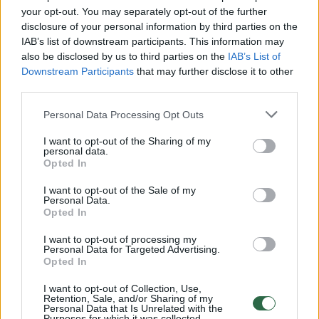
your opt-out. You may separately opt-out of the further
disclosure of your personal information by third parties on the
IAB’s list of downstream participants. This information may
also be disclosed by us to third parties on the
IAB’s List of
Downstream Participants
that may further disclose it to other
third parties.
Personal Data Processing Opt Outs
I want to opt-out of the Sharing of my
personal data.
Opted In
I want to opt-out of the Sale of my
Būstas
Pasidaryk pats
Personal Data.
Opted In
Agurkų užuomazgos gelsta ir
krinta: daugelis nežino, kad viską
I want to opt-out of processing my
Personal Data for Targeted Advertising.
gali išgelbėti vienas žiedas
Opted In
I want to opt-out of Collection, Use,
2026 m. rugpjūčio 6 d. 09:35
Retention, Sale, and/or Sharing of my
Personal Data that Is Unrelated with the
Purposes for which it was collected.