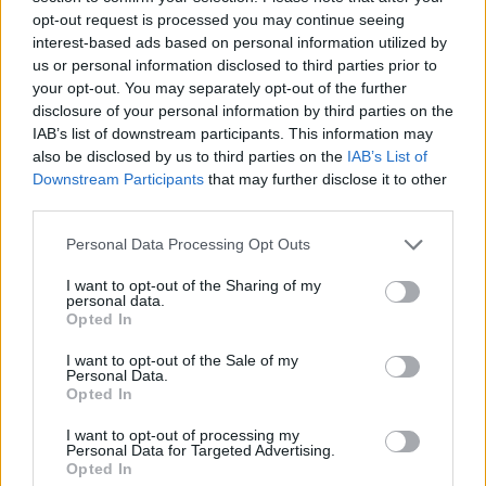
kampelio, kiti renkasi pilnai įrengtą virtuvę su
opt-out request is processed you may continue seeing
vandentiekiu, elektra ir buitine technika.
interest-based ads based on personal information utilized by
us or personal information disclosed to third parties prior to
Svarbiausia – nebūtina skubėti visko įsirengti
your opt-out. You may separately opt-out of the further
iš karto. Pirmiausia pasirūpinkite tuo, ko iš
disclosure of your personal information by third parties on the
tiesų reikia, o vėliau, keičiantis poreikiams,
IAB’s list of downstream participants. This information may
also be disclosed by us to third parties on the
IAB’s List of
lauko virtuvę galėsite papildyti naujais
Downstream Participants
that may further disclose it to other
sprendimais“, – pataria IKEA Interjero dizaino
third parties.
departamento vadovė Morta Bučinskienė.
Personal Data Processing Opt Outs
I want to opt-out of the Sharing of my
personal data.
Pirmiausia suplanuokite erdvę
Opted In
I want to opt-out of the Sale of my
Personal Data.
Susiję straipsniai
Opted In
I want to opt-out of processing my
Personal Data for Targeted Advertising.
Opted In