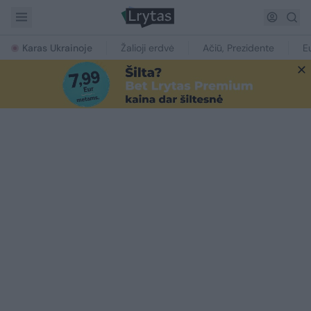
Karas Ukrainoje
Žalioji erdvė
Ačiū, Prezidente
E