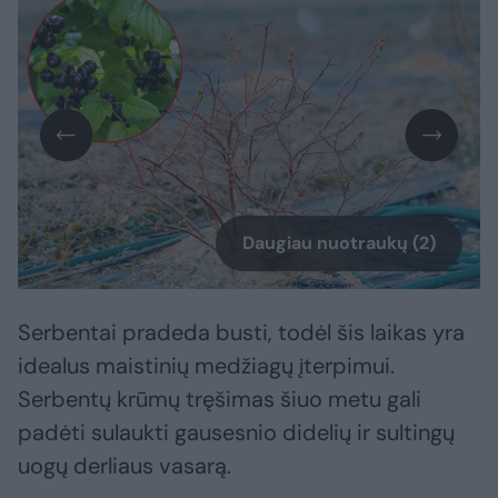
Daugiau nuotraukų (2)
Serbentai pradeda busti, todėl šis laikas yra
idealus maistinių medžiagų įterpimui.
Serbentų krūmų tręšimas šiuo metu gali
padėti sulaukti gausesnio didelių ir sultingų
uogų derliaus vasarą.