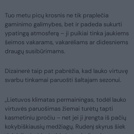
Tuo metu picų krosnis ne tik praplečia
gaminimo galimybes, bet ir padeda sukurti
ypatingą atmosferą – ji puikiai tinka jaukiems
šeimos vakarams, vakarėliams ar didesniems
draugų susibūrimams.
Dizainerė taip pat pabrėžia, kad lauko virtuvę
svarbu tinkamai paruošti šaltajam sezonui.
„Lietuvos klimatas permainingas, todėl lauko
virtuvės paruošimas žiemai turėtų tapti
kasmetiniu įpročiu – net jei ji įrengta iš pačių
kokybiškiausių medžiagų. Rudenį skyrus šiek