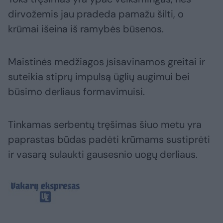
dirvožemis jau pradeda pamažu šilti, o
krūmai išeina iš ramybės būsenos.
Maistinės medžiagos įsisavinamos greitai ir
suteikia stiprų impulsą ūglių augimui bei
būsimo derliaus formavimuisi.
Tinkamas serbentų tręšimas šiuo metu yra
paprastas būdas padėti krūmams sustiprėti
ir vasarą sulaukti gausesnio uogų derliaus.