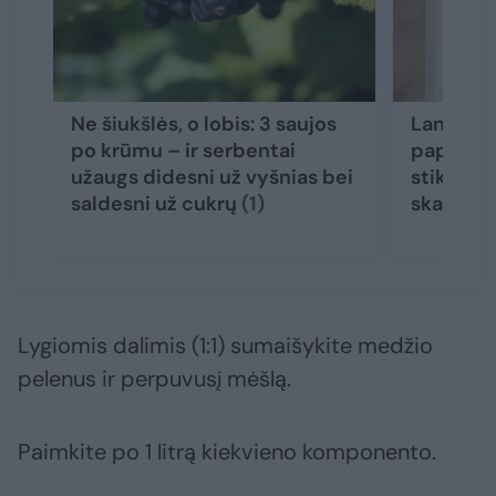
Ne šiukšlės, o lobis: 3 saujos
Langai ka
po krūmu – ir serbentai
paprasta
užaugs didesni už vyšnias bei
stiklas l
saldesni už cukrų
(1)
skaidrus
Lygiomis dalimis (1:1) sumaišykite medžio
pelenus ir perpuvusį mėšlą.
Paimkite po 1 litrą kiekvieno komponento.