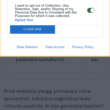
I want to opt-out of Collection, Use,
Retention, Sale, and/or Sharing of my
Personal Data that Is Unrelated with the
Purposes for which it was collected.
Opted Out
CONFIRM
Vilniečio namai Antakalnyje
100 kv. m
Data Deletion
Data Access
Privacy Policy
laužo visas taisykles: vos
įspūding
pravėrus duris iškart
taip atro
pasikeičia nuotaika
(4)
advokatų
Prieš renkantis įrangą, pirmiausia verta
apsvarstyti, kokia bus pagrindinė lauko
virtuvės paskirtis. Ar joje gaminsite kasdien?