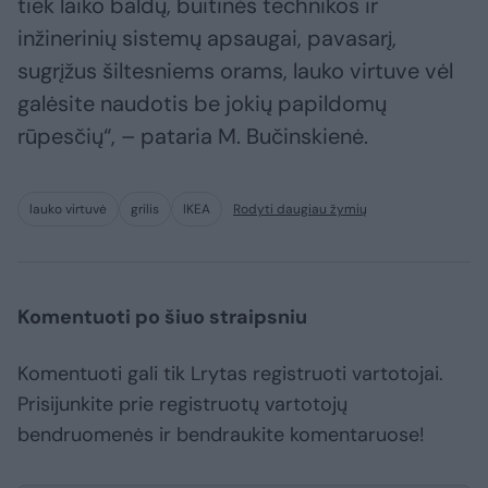
tiek laiko baldų, buitinės technikos ir
inžinerinių sistemų apsaugai, pavasarį,
sugrįžus šiltesniems orams, lauko virtuve vėl
galėsite naudotis be jokių papildomų
rūpesčių“, – pataria M. Bučinskienė.
lauko virtuvė
grilis
IKEA
Rodyti daugiau žymių
Komentuoti po šiuo straipsniu
Komentuoti gali tik Lrytas registruoti vartotojai.
Prisijunkite prie registruotų vartotojų
bendruomenės ir bendraukite komentaruose!