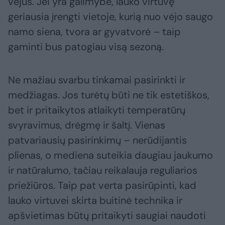
vėjus. Jei yra galimybė, lauko virtuvę
geriausia įrengti vietoje, kurią nuo vėjo saugo
namo siena, tvora ar gyvatvorė – taip
gaminti bus patogiau visą sezoną.
Ne mažiau svarbu tinkamai pasirinkti ir
medžiagas. Jos turėtų būti ne tik estetiškos,
bet ir pritaikytos atlaikyti temperatūrų
svyravimus, drėgmę ir šaltį. Vienas
patvariausių pasirinkimų – nerūdijantis
plienas, o mediena suteikia daugiau jaukumo
ir natūralumo, tačiau reikalauja reguliarios
priežiūros. Taip pat verta pasirūpinti, kad
lauko virtuvei skirta buitinė technika ir
apšvietimas būtų pritaikyti saugiai naudoti