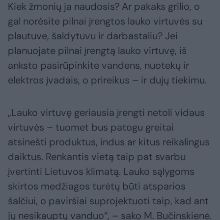
Kiek žmonių ja naudosis? Ar pakaks grilio, o
gal norėsite pilnai įrengtos lauko virtuvės su
plautuve, šaldytuvu ir darbastaliu? Jei
planuojate pilnai įrengtą lauko virtuvę, iš
anksto pasirūpinkite vandens, nuotekų ir
elektros įvadais, o prireikus – ir dujų tiekimu.
„Lauko virtuvę geriausia įrengti netoli vidaus
virtuvės – tuomet bus patogu greitai
atsinešti produktus, indus ar kitus reikalingus
daiktus. Renkantis vietą taip pat svarbu
įvertinti Lietuvos klimatą. Lauko sąlygoms
skirtos medžiagos turėtų būti atsparios
šalčiui, o paviršiai suprojektuoti taip, kad ant
jų nesikauptų vanduo“, – sako M. Bučinskienė.