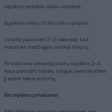
Užpilkite nedideliu kiekiu vandens.
Supilkite mišinį į 10 litrų šilto vandens.
Leiskite pastovėti 2–3 valandas, kad
maistinės medžiagos visiškai ištirptų.
Po kiekvienu serbentų krūmu supilkite 2–3
litrus paruošto tirpalo, tolygiai paskirstydami
jį aplink šaknų sistemą.
Šio tręšimo privalumai
Toks tręšimas yra ypač veiksmingas, nes