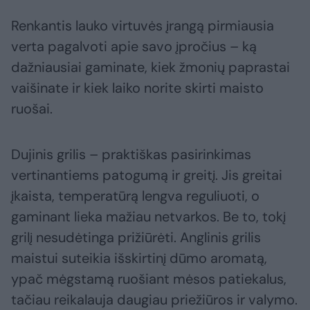
Renkantis lauko virtuvės įrangą pirmiausia
verta pagalvoti apie savo įpročius – ką
dažniausiai gaminate, kiek žmonių paprastai
vaišinate ir kiek laiko norite skirti maisto
ruošai.
Dujinis grilis – praktiškas pasirinkimas
vertinantiems patogumą ir greitį. Jis greitai
įkaista, temperatūrą lengva reguliuoti, o
gaminant lieka mažiau netvarkos. Be to, tokį
grilį nesudėtinga prižiūrėti. Anglinis grilis
maistui suteikia išskirtinį dūmo aromatą,
ypač mėgstamą ruošiant mėsos patiekalus,
tačiau reikalauja daugiau priežiūros ir valymo.