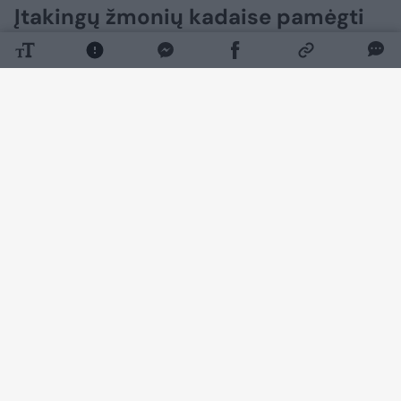
Įtakingų žmonių kadaise pamėgti
Žvėryno svečių namai atgims
kitaip, nei daugelis tikėjosi
(2)
2026 m. rugpjūčio 8 d. 11:02
Lrytas.lt
Lrytas Premium nariams
Buvusius Vyriausybės svečių namus
Žvėryne įsigijusiems verslininkams
pagaliau pavyko vietos bendruomenei
įrodyti, kad jie nesivaikys greito pelno
puikioje vietoje.