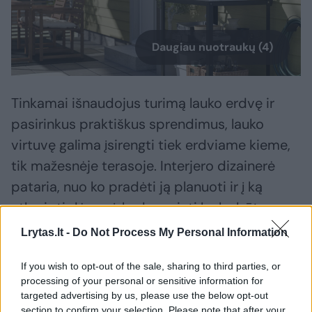
Daugiau nuotraukų (4)
Tinkamai išnaudojus turimą lauko erdvę ir
pasirinkus praktiškus sprendimus, lauko
virtuvę galima įsirengti tiek erdviame kieme,
tik mažesnėje terasoje. Interjero dizainerė
pataria, nuo ko pradėti ją planuoti ir į ką
atkreipti dėmesį, kad gaminti lauke būtų
patogu net ir nedidėlėje erdvėje.
Lrytas.lt -
Do Not Process My Personal Information
If you wish to opt-out of the sale, sharing to third parties, or
„Lauko virtuvė nebūtinai turi būti didelė ar
processing of your personal or sensitive information for
brangi. Vieniems pakanka jaukaus grilio
targeted advertising by us, please use the below opt-out
section to confirm your selection. Please note that after your