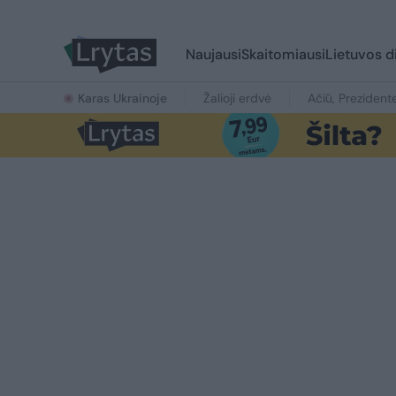
Naujausi
Skaitomiausi
Lietuvos d
Karas Ukrainoje
Žalioji erdvė
Ačiū, Prezident