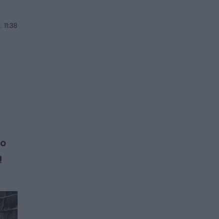
 11:38
–
go
ą