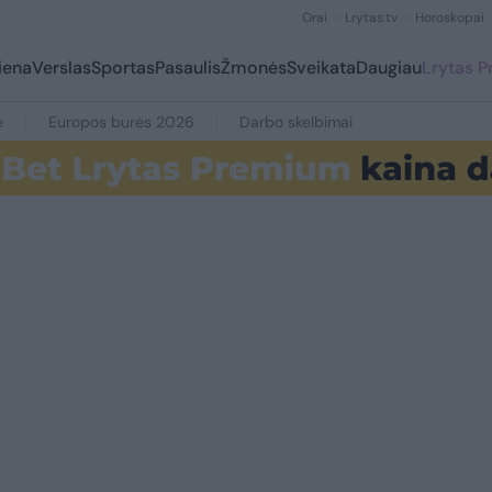
Orai
Lrytas.tv
Horoskopai
iena
Verslas
Sportas
Pasaulis
Žmonės
Sveikata
Daugiau
Lrytas 
e
Europos burės 2026
Darbo skelbimai