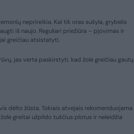
monių neprireikia. Kai tik oras sušyla, grybelis
augti iš naujo. Reguliari priežiūra – pjovimas ir
i greičiau atsistatyti.
rūvų, jas verta paskirstyti, kad žolė greičiau gautų
 vis dėlto žūsta. Tokiais atvejais rekomenduojama
žolė greitai užpildo tuščius plotus ir neleidžia