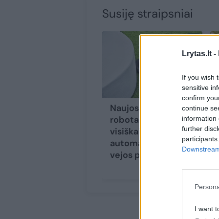
Susiję straipsniai
Lrytas.lt -
If you wish 
sensitive in
confirm you
Naujos serijos vejos
continue se
robotai: prasideda
information 
further disc
visiškai
participants
automatizuotos
Downstream 
vejos priežiūros era
Persona
I want t