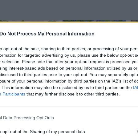
Do Not Process My Personal Information
to opt-out of the sale, sharing to third parties, or processing of your per
formation for targeted advertising by us, please use the below opt-out s
r selection. Please note that after your opt-out request is processed y
Daržininkė
Nebereikia ravėti:
eing interest-based ads based on personal information utilized by us or
pasidalijo, kaip
šios gėlės pačios
disclosed to third parties prior to your opt-out. You may separately opt-
losure of your personal information by third parties on the IAB’s list of
užsiauginti stiprius
išstumia piktžoles
s
. This information may also be disclosed by us to third parties on the
IA
daigus: yra du
iš jūsų sodo
Participants
that may further disclose it to other third parties.
būdai
l Data Processing Opt Outs
o opt-out of the Sharing of my personal data.