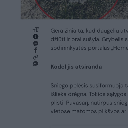
Gera žinia ta, kad daugeliu atv
džiūti ir orai sušyla. Grybelis 
sodininkystės portalas „Hom
Kodėl jis atsiranda
Sniego pelėsis susiformuoja ta
išlieka drėgna. Tokios sąlygos 
plisti. Pavasarį, nutirpus sniegu
vietose matomos pilkšvos ar