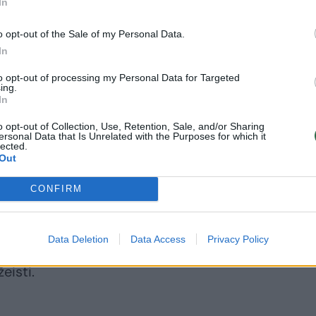
In
o opt-out of the Sale of my Personal Data.
ė nei ilgalaikė problema – didelė dalis žolės šaknų
In
tsigauna.
to opt-out of processing my Personal Data for Targeted
ing.
In
grėbti veją
o opt-out of Collection, Use, Retention, Sale, and/or Sharing
ersonal Data that Is Unrelated with the Purposes for which it
lected.
Out
o darbo: lengvai išgrėbti pažeistas vietas. Tai
 stiebus, pagerina oro cirkuliaciją ir leidžia dirva
CONFIRM
Data Deletion
Data Access
Privacy Policy
 dirva atitirps. Jei veja dar įšalusi ar labai šlapia,
eisti.