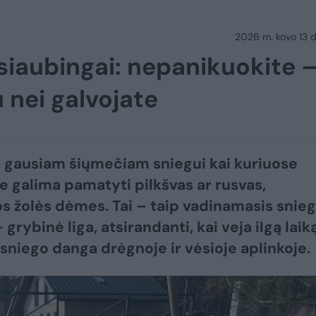
2026 m. kovo 13 d.
siaubingai: nepanikuokite 
 nei galvojate
 gausiam šiųmečiam sniegui kai kuriuose
 galima pamatyti pilkšvas ar rusvas,
os žolės dėmes. Tai – taip vadinamasis snie
 grybinė liga, atsirandanti, kai veja ilgą laik
sniego danga drėgnoje ir vėsioje aplinkoje.