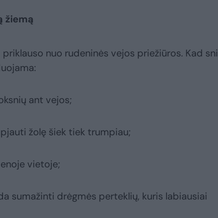
ą žiemą
 priklauso nuo rudeninės vejos priežiūros. Kad sn
duojama:
oksnių ant vejos;
pjauti žolę šiek tiek trumpiau;
ienoje vietoje;
da sumažinti drėgmės perteklių, kuris labiausiai