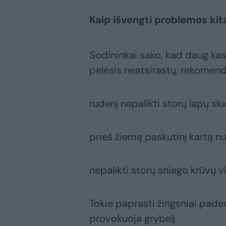
Kaip išvengti problemos kit
Sodininkai sako, kad daug kas
pelėsis neatsirastų, rekomen
rudenį nepalikti storų lapų slu
prieš žiemą paskutinį kartą nu
nepalikti storų sniego krūvų v
Tokie paprasti žingsniai pade
provokuoja grybelį.