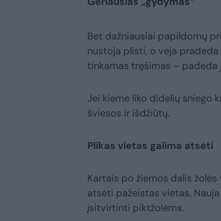
Geriausias „gydymas“
Bet dažniausiai papildomų prie
nustoja plisti, o veja pradeda 
tinkamas tręšimas – padeda ja
Jei kieme liko didelių sniego k
šviesos ir išdžiūtų.
Plikas vietas galima atsėti
Kartais po žiemos dalis žolės
atsėti pažeistas vietas. Nauja 
įsitvirtinti piktžolėms.