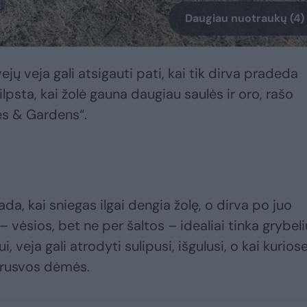
Daugiau nuotraukų (4)
ejų veja gali atsigauti pati, kai tik dirva pradeda
silpsta, kai žolė gauna daugiau saulės ir oro, rašo
es & Gardens“.
da, kai sniegas ilgai dengia žolę, o dirva po juo
– vėsios, bet ne per šaltos – idealiai tinka grybeli
i, veja gali atrodyti sulipusi, išgulusi, o kai kurios
 rusvos dėmės.