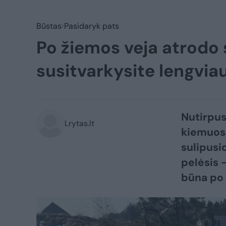
Būstas
Pasidaryk pats
Po žiemos veja atrodo 
susitvarkysite lengviau
Nutirpus
Lrytas.lt
kiemuose
sulipusi
pelėsis –
būna po 