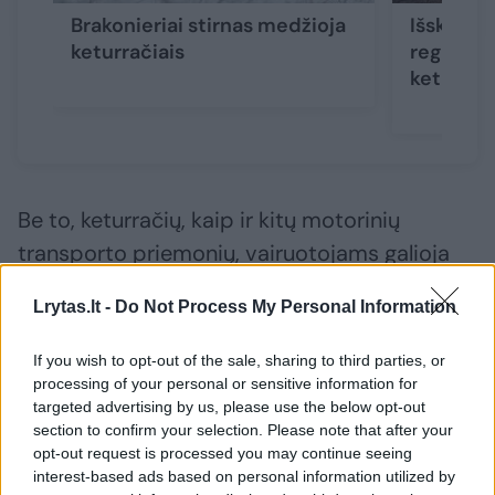
Brakonieriai stirnas medžioja
Išskirtin
keturračiais
regionin
keturrači
Be to, keturračių, kaip ir kitų motorinių
transporto priemonių, vairuotojams galioja
ne tik Kelių eismo taisyklės, bet ir
Lrytas.lt -
Do Not Process My Personal Information
aplinkosaugos įstatymuose numatyti
reikalavimai – draudžiama važiuoti ir stovėti
If you wish to opt-out of the sale, sharing to third parties, or
ant žaliosios vejos, statyti transporto
processing of your personal or sensitive information for
targeted advertising by us, please use the below opt-out
priemones arčiau nei 25 metrai nuo vandens
section to confirm your selection. Please note that after your
telkinio ir t. t.
opt-out request is processed you may continue seeing
interest-based ads based on personal information utilized by