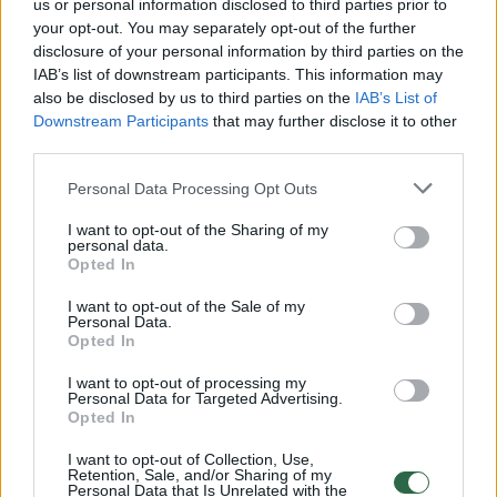
us or personal information disclosed to third parties prior to
your opt-out. You may separately opt-out of the further
Gamta
^Instant
keturračiai
Rodyti daugiau žymių
disclosure of your personal information by third parties on the
IAB’s list of downstream participants. This information may
also be disclosed by us to third parties on the
IAB’s List of
Downstream Participants
that may further disclose it to other
Komentuoti po šiuo straipsniu
third parties.
Personal Data Processing Opt Outs
Komentuoti gali tik Lrytas registruoti vartotojai.
Prisijunkite prie registruotų vartotojų
I want to opt-out of the Sharing of my
personal data.
bendruomenės ir bendraukite komentaruose!
Opted In
I want to opt-out of the Sale of my
Personal Data.
Rodyti komentarus
Opted In
I want to opt-out of processing my
Prisijungti komentatoriams
Personal Data for Targeted Advertising.
Opted In
I want to opt-out of Collection, Use,
Retention, Sale, and/or Sharing of my
Personal Data that Is Unrelated with the