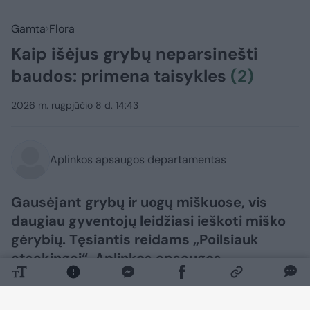
Gamta
Flora
Kaip išėjus grybų neparsinešti
baudos: primena taisykles
(2)
2026 m. rugpjūčio 8 d. 14:43
Aplinkos apsaugos departamentas
Gausėjant grybų ir uogų miškuose, vis
daugiau gyventojų leidžiasi ieškoti miško
gėrybių. Tęsiantis reidams „Poilsiauk
atsakingai“, Aplinkos apsaugos
departamentas pranešime žiniasklaidai
primena svarbiausias grybavimo ir