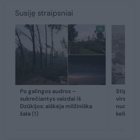
Susiję straipsniai
Po galingos audros –
Stiprios 
sukrečiantys vaizdai iš
virsta ko
Dzūkijos: aiškėja milžiniška
nuošliauž
žala
(1)
keliautoj