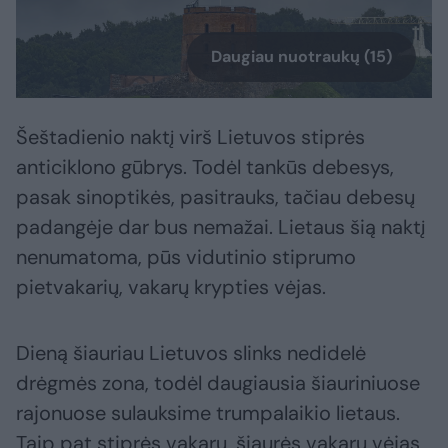
Daugiau nuotraukų (15)
Šeštadienio naktį virš Lietuvos stiprės
anticiklono gūbrys. Todėl tankūs debesys,
pasak sinoptikės, pasitrauks, tačiau debesų
padangėje dar bus nemažai. Lietaus šią naktį
nenumatoma, pūs vidutinio stiprumo
pietvakarių, vakarų krypties vėjas.
Dieną šiauriau Lietuvos slinks nedidelė
drėgmės zona, todėl daugiausia šiauriniuose
rajonuose sulauksime trumpalaikio lietaus.
Taip pat stiprės vakarų, šiaurės vakarų vėjas,