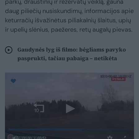
parkų, draustinių ir rezervatų veiklą, gauna
daug piliečių nusiskundimų, informacijos apie
keturračių išvažinėtus piliakalnių šlaitus, upių
ir upelių slėnius, paežeres, retų augalų pievas.
Gaudynės lyg iš filmo: bėgliams pavyko
pasprukti, tačiau pabaiga – netikėta