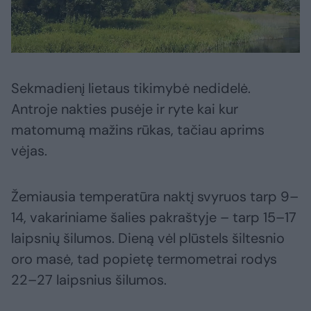
Sekmadienį lietaus tikimybė nedidelė.
Antroje nakties pusėje ir ryte kai kur
matomumą mažins rūkas, tačiau aprims
vėjas.
Žemiausia temperatūra naktį svyruos tarp 9–
14, vakariniame šalies pakraštyje – tarp 15–17
laipsnių šilumos. Dieną vėl plūstels šiltesnio
oro masė, tad popietę termometrai rodys
22–27 laipsnius šilumos.