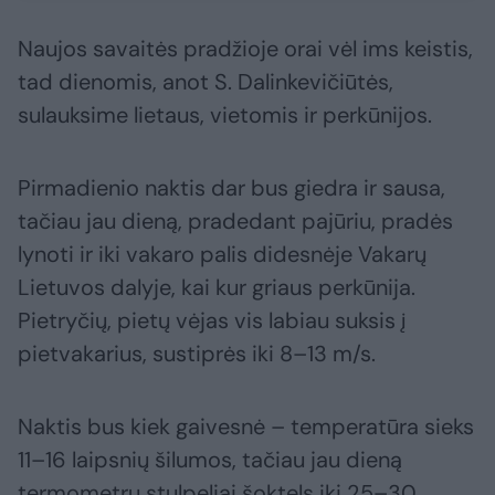
Naujos savaitės pradžioje orai vėl ims keistis,
tad dienomis, anot S. Dalinkevičiūtės,
sulauksime lietaus, vietomis ir perkūnijos.
Pirmadienio naktis dar bus giedra ir sausa,
tačiau jau dieną, pradedant pajūriu, pradės
lynoti ir iki vakaro palis didesnėje Vakarų
Lietuvos dalyje, kai kur griaus perkūnija.
Pietryčių, pietų vėjas vis labiau suksis į
pietvakarius, sustiprės iki 8–13 m/s.
Naktis bus kiek gaivesnė – temperatūra sieks
11–16 laipsnių šilumos, tačiau jau dieną
termometrų stulpeliai šoktels iki 25–30