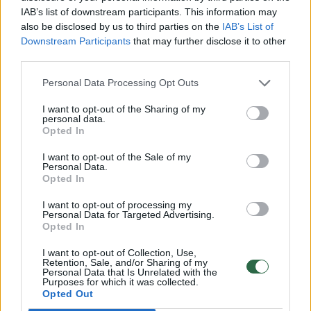
IAB’s list of downstream participants. This information may
Ką slepia „trikampis“ ant
Dėl Kazo
also be disclosed by us to third parties on the
IAB’s List of
pakuočių ir kodėl jis svarbus
„spjaudo
Downstream Participants
that may further disclose it to other
kiekvienam?
tarnybų 
third parties.
Personal Data Processing Opt Outs
I want to opt-out of the Sharing of my
personal data.
Opted In
Ministro teigimu, šiuo metu Elektrėnų
I want to opt-out of the Sale of my
savivaldybei pateikti kiti keli galimi taršos
Personal Data.
Opted In
mažinimo scenarijai, tačiau sprendimus turės
priimti savivaldybės ekstremaliųjų situacijų
I want to opt-out of processing my
Personal Data for Targeted Advertising.
operacijų centro vadovas kartu su Vilniaus
Opted In
apskrities atliekų tvarkymo centru (VAATC).
I want to opt-out of Collection, Use,
Retention, Sale, and/or Sharing of my
Personal Data that Is Unrelated with the
Purposes for which it was collected.
„Elektrėnų savivaldybei buvo pateikti keli
Opted Out