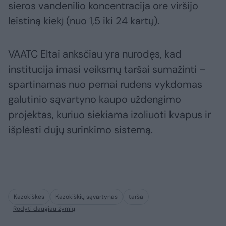
sieros vandenilio koncentracija ore viršijo
leistiną kiekį (nuo 1,5 iki 24 kartų).
VAATC Eltai anksčiau yra nurodęs, kad
institucija imasi veiksmų taršai sumažinti –
spartinamas nuo pernai rudens vykdomas
galutinio sąvartyno kaupo uždengimo
projektas, kuriuo siekiama izoliuoti kvapus ir
išplėsti dujų surinkimo sistemą.
Kazokiškės
Kazokiškių sąvartynas
tarša
Rodyti daugiau žymių