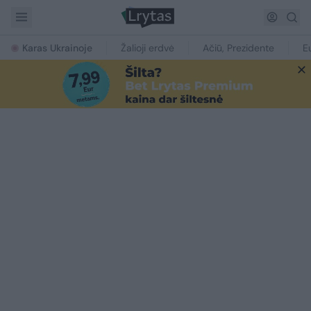
Karas Ukrainoje
Žalioji erdvė
Ačiū, Prezidente
E