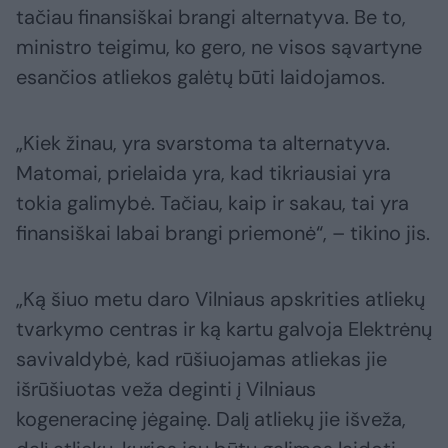
tačiau finansiškai brangi alternatyva. Be to,
ministro teigimu, ko gero, ne visos sąvartyne
esančios atliekos galėtų būti laidojamos.
„Kiek žinau, yra svarstoma ta alternatyva.
Matomai, prielaida yra, kad tikriausiai yra
tokia galimybė. Tačiau, kaip ir sakau, tai yra
finansiškai labai brangi priemonė“, – tikino jis.
„Ką šiuo metu daro Vilniaus apskrities atliekų
tvarkymo centras ir ką kartu galvoja Elektrėnų
savivaldybė, kad rūšiuojamas atliekas jie
išrūšiuotas veža deginti į Vilniaus
kogeneracinę jėgainę. Dalį atliekų jie išveža,