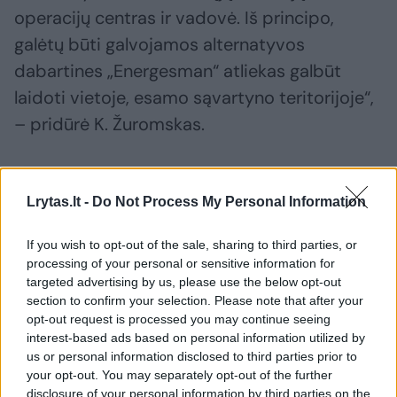
operacijų centras ir vadovė. Iš principo,
galėtų būti galvojamos alternatyvos
dabartines „Energesman“ atliekas galbūt
laidoti vietoje, esamo sąvartyno teritorijoje“,
– pridūrė K. Žuromskas.
Susiję straipsniai
Lrytas.lt -
Do Not Process My Personal Information
If you wish to opt-out of the sale, sharing to third parties, or
processing of your personal or sensitive information for
targeted advertising by us, please use the below opt-out
section to confirm your selection. Please note that after your
opt-out request is processed you may continue seeing
interest-based ads based on personal information utilized by
us or personal information disclosed to third parties prior to
your opt-out. You may separately opt-out of the further
disclosure of your personal information by third parties on the