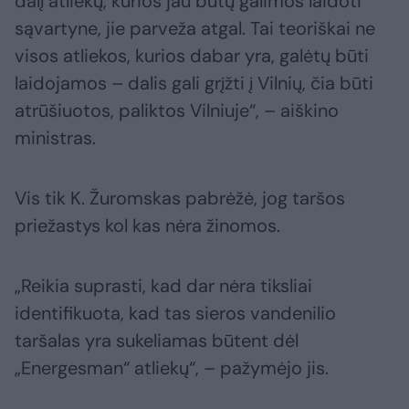
dalį atliekų, kurios jau būtų galimos laidoti
sąvartyne, jie parveža atgal. Tai teoriškai ne
visos atliekos, kurios dabar yra, galėtų būti
laidojamos – dalis gali grįžti į Vilnių, čia būti
atrūšiuotos, paliktos Vilniuje“, – aiškino
ministras.
Vis tik K. Žuromskas pabrėžė, jog taršos
priežastys kol kas nėra žinomos.
„Reikia suprasti, kad dar nėra tiksliai
identifikuota, kad tas sieros vandenilio
taršalas yra sukeliamas būtent dėl
„Energesman“ atliekų“, – pažymėjo jis.