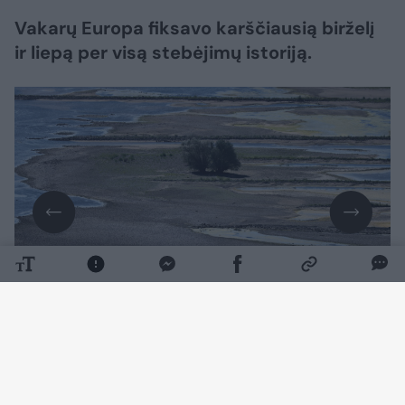
Vakarų Europa fiksavo karščiausią birželį
ir liepą per visą stebėjimų istoriją.
Daugiau nuotraukų (8)
Vidutinė abiejų mėnesių temperatūra siekė
21,62 laipsnio – ir tai yra daugiau nei