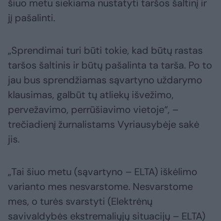
šiuo metu siekiama nustatyti taršos šaltinį ir
jį pašalinti.
„Sprendimai turi būti tokie, kad būtų rastas
taršos šaltinis ir būtų pašalinta ta tarša. Po to
jau bus sprendžiamas sąvartyno uždarymo
klausimas, galbūt tų atliekų išvežimo,
pervežavimo, perrūšiavimo vietoje“, –
trečiadienį žurnalistams Vyriausybėje sakė
jis.
„Tai šiuo metu (sąvartyno – ELTA) iškėlimo
varianto mes nesvarstome. Nesvarstome
mes, o turės svarstyti (Elektrėnų
savivaldybės ekstremaliųjų situacijų – ELTA)