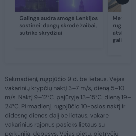
Galinga audra smogė Lenkijos
Meteorol
sostinei: dangų skrodė žaibai,
rugpjūči
sutriko skrydžiai
atskleidė
gali nust
Sekmadienį, rugpjūčio 9 d. be lietaus. Vėjas
vakarinių krypčių naktį 3–7 m/s, dieną 5–10
m/s. Naktį 9–12°C, pajūryje 13–15°C, dieną 19–
24°C. Pirmadienį, rugpjūčio 10-osios naktį ir
didesnę dienos dalį be lietaus, vakare
vakarinius rajonus pasieks lietaus su
perkūnija, debesys. Vėjas pietų, pietryčių