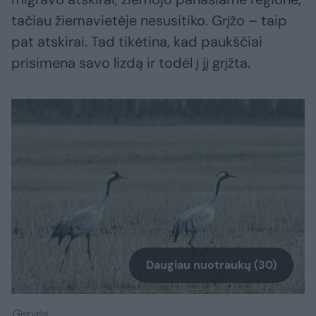
tačiau žiemavietėje nesusitiko. Grįžo – taip
pat atskirai. Tad tikėtina, kad paukščiai
prisimena savo lizdą ir todėl į jį grįžta.
Daugiau nuotraukų (30)
Gervės.