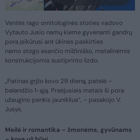
Ventės rago ornitologinės stoties vadovo
Vytauto Jusio namų kieme gyvenanti gandrų
pora įsikūrusi ant ūkinės paskirties
namo stogo esančio milžiniško, metalinėmis
konstrukcijomis sustiprinto lizdo.
„Patinas grįžo kovo 29 dieną, patelė –
balandžio 1-ąją. Praėjusiais metais ši pora
užaugino penkis jauniklius“, – pasakojo V.
Jusys.
Meilė ir romantika – žmonėms, gyvūnams
– kova už būvį