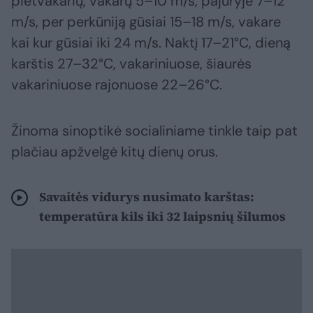
pietvakarių, vakarų 5–10 m/s, pajūryje 7–12
m/s, per perkūniją gūsiai 15–18 m/s, vakare
kai kur gūsiai iki 24 m/s. Naktį 17–21°C, dieną
karštis 27–32°C, vakariniuose, šiaurės
vakariniuose rajonuose 22–26°C.
Žinoma sinoptikė socialiniame tinkle taip pat
plačiau apžvelgė kitų dienų orus.
Savaitės vidurys nusimato karštas:
temperatūra kils iki 32 laipsnių šilumos