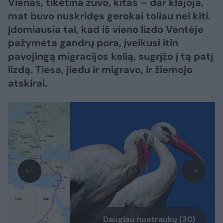
Vienas, tikėtina žuvo, kitas – dar klajoja,
mat buvo nuskridęs gerokai toliau nei kiti.
Įdomiausia tai, kad iš vieno lizdo Ventėje
pažymėta gandrų pora, įveikusi itin
pavojingą migracijos kelią, sugrįžo į tą patį
lizdą. Tiesa, jiedu ir migravo, ir žiemojo
atskirai.
Daugiau nuotraukų (30)