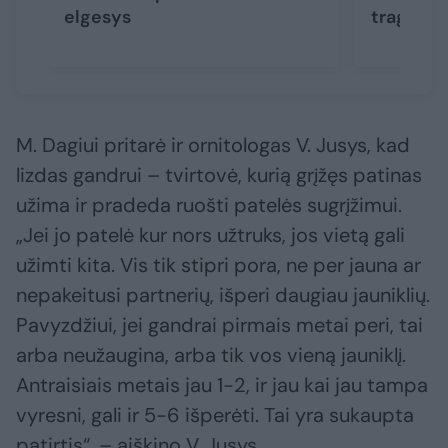
elgesys
tragiškai
M. Dagiui pritarė ir ornitologas V. Jusys, kad
lizdas gandrui – tvirtovė, kurią grįžęs patinas
užima ir pradeda ruošti patelės sugrįžimui.
„Jei jo patelė kur nors užtruks, jos vietą gali
užimti kita. Vis tik stipri pora, ne per jauna ar
nepakeitusi partnerių, išperi daugiau jauniklių.
Pavyzdžiui, jei gandrai pirmais metai peri, tai
arba neužaugina, arba tik vos vieną jauniklį.
Antraisiais metais jau 1-2, ir jau kai jau tampa
vyresni, gali ir 5-6 išperėti. Tai yra sukaupta
patirtis“, – aiškino V. Jusys.