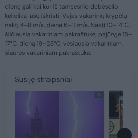
dieną gali kai kur iš tamsesnio debesėlio
keliolika lašų iškristi. Vėjas vakarinių krypčių
naktį 4–8 m/s, dieną 6–11 m/s. Naktį 10–14°C,
šilčiausia vakariniam pakraštuke, pajūryje 15–
17°C, dieną 19–23°C, vėsiausia vakariniam,
šiaurės vakariniam pakraštuke.
Susiję straipsniai
→