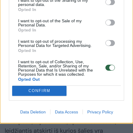
I want to opt-out of the Sharing of my
kelią, jau sugrįžo 4 iš 6 gandrų. Gamtininkas
personal data.
Opted In
tikisi, kad nepražus ir vis dar Afrikoje
klajojantis penktasis. Deja, bet vienam iš
I want to opt-out of the Sale of my
Personal Data.
pažymėtųjų kelionė, tikėtina, baigėsi tragiškai
Opted In
pasiekus Etiopiją ir įskridus į ne ryšio zoną.
I want to opt-out of processing my
Personal Data for Targeted Advertising.
Opted In
Visiems šešiems gandrams siųstuvai uždėti
I want to opt-out of Collection, Use,
Retention, Sale, and/or Sharing of my
ant nugaros, juos pritvirtinus tarsi kuprinėles
Personal Data that Is Unrelated with the
Purposes for which it was collected.
specialia nepritrinančia juosta ir
Opted Out
petnešėlėmis, kad netrukdytų. Siųstuvus
CONFIRM
paukščiai gali nešioti net ir keliolika metų, kol
elektronika veikia. Gandrams buvo uždėti ir
žiedai – aliuminis, su identifikaciniu numeriu
Data Deletion
Data Access
Privacy Policy
tarsi pasu, ir plastikinis, spalvotas žiedas,
leidžiantis atskirti iš kurios šalies yra