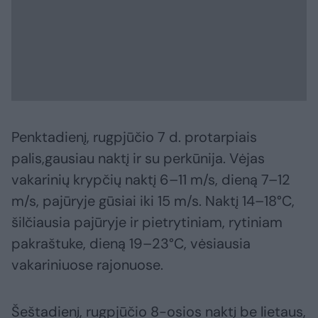
Penktadienį, rugpjūčio 7 d. protarpiais
palis,gausiau naktį ir su perkūnija. Vėjas
vakarinių krypčių naktį 6–11 m/s, dieną 7–12
m/s, pajūryje gūsiai iki 15 m/s. Naktį 14–18°C,
šilčiausia pajūryje ir pietrytiniam, rytiniam
pakraštuke, dieną 19–23°C, vėsiausia
vakariniuose rajonuose.
Šeštadienį, rugpjūčio 8-osios naktį be lietaus,