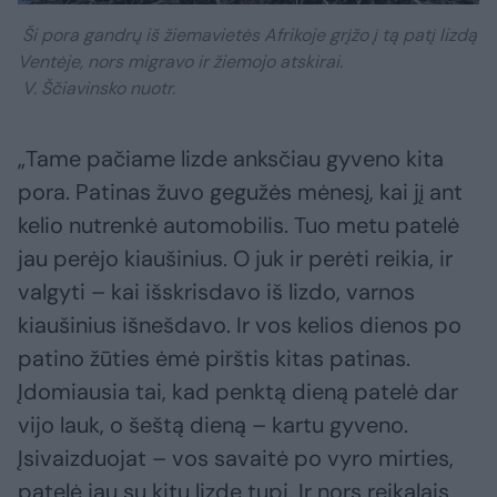
Ši pora gandrų iš žiemavietės Afrikoje grįžo į tą patį lizdą
Ventėje, nors migravo ir žiemojo atskirai.
V. Ščiavinsko nuotr.
„Tame pačiame lizde anksčiau gyveno kita
pora. Patinas žuvo gegužės mėnesį, kai jį ant
kelio nutrenkė automobilis. Tuo metu patelė
jau perėjo kiaušinius. O juk ir perėti reikia, ir
valgyti – kai išskrisdavo iš lizdo, varnos
kiaušinius išnešdavo. Ir vos kelios dienos po
patino žūties ėmė pirštis kitas patinas.
Įdomiausia tai, kad penktą dieną patelė dar
vijo lauk, o šeštą dieną – kartu gyveno.
Įsivaizduojat – vos savaitė po vyro mirties,
patelė jau su kitu lizde tupi. Ir nors reikalais