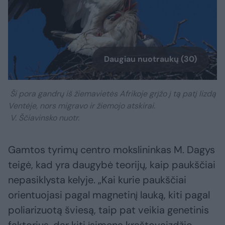
Daugiau nuotraukų (30)
Ši pora gandrų iš žiemavietės Afrikoje grįžo į tą patį lizdą
Ventėje, nors migravo ir žiemojo atskirai.
V. Ščiavinsko nuotr.
Gamtos tyrimų centro mokslininkas M. Dagys
teigė, kad yra daugybė teorijų, kaip paukščiai
nepasiklysta kelyje. „Kai kurie paukščiai
orientuojasi pagal magnetinį lauką, kiti pagal
poliarizuotą šviesą, taip pat veikia genetinis