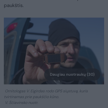
paukštis.
Daugiau nuotraukų (30)
Ornitologas V. Eigirdas rodo GPS siųstuvą, kuris
tvirtinamas prie paukščio kūno.
V. Ščiavinsko nuotr.