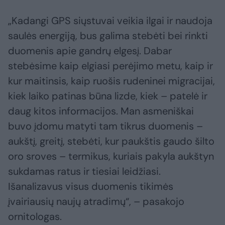
„Kadangi GPS siųstuvai veikia ilgai ir naudoja
saulės energiją, bus galima stebėti bei rinkti
duomenis apie gandrų elgesį. Dabar
stebėsime kaip elgiasi perėjimo metu, kaip ir
kur maitinsis, kaip ruošis rudeninei migracijai,
kiek laiko patinas būna lizde, kiek – patelė ir
daug kitos informacijos. Man asmeniškai
buvo įdomu matyti tam tikrus duomenis –
aukštį, greitį, stebėti, kur paukštis gaudo šilto
oro sroves – termikus, kuriais pakyla aukštyn
sukdamas ratus ir tiesiai leidžiasi.
Išanalizavus visus duomenis tikimės
įvairiausių naujų atradimų“, – pasakojo
ornitologas.