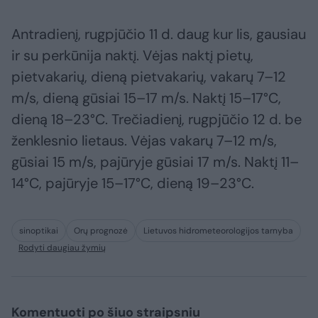
Antradienį, rugpjūčio 11 d. daug kur lis, gausiau
ir su perkūnija naktį. Vėjas naktį pietų,
pietvakarių, dieną pietvakarių, vakarų 7–12
m/s, dieną gūsiai 15–17 m/s. Naktį 15–17°C,
dieną 18–23°C. Trečiadienį, rugpjūčio 12 d. be
ženklesnio lietaus. Vėjas vakarų 7–12 m/s,
gūsiai 15 m/s, pajūryje gūsiai 17 m/s. Naktį 11–
14°C, pajūryje 15–17°C, dieną 19–23°C.
sinoptikai
Orų prognozė
Lietuvos hidrometeorologijos tarnyba
Rodyti daugiau žymių
Komentuoti po šiuo straipsniu