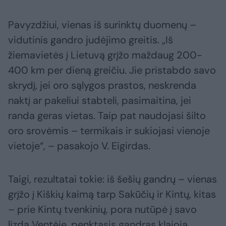
Pavyzdžiui, vienas iš surinktų duomenų –
vidutinis gandro judėjimo greitis. „Iš
žiemavietės į Lietuvą grįžo maždaug 200-
400 km per dieną greičiu. Jie pristabdo savo
skrydį, jei oro sąlygos prastos, neskrenda
naktį ar pakeliui stabteli, pasimaitina, jei
randa geras vietas. Taip pat naudojasi šilto
oro srovėmis – termikais ir sukiojasi vienoje
vietoje“, – pasakojo V. Eigirdas.
Taigi, rezultatai tokie: iš šešių gandrų – vienas
grįžo į Kiškių kaimą tarp Sakūčių ir Kintų, kitas
– prie Kintų tvenkinių, pora nutūpė į savo
lizdą Ventėje, penktasis gandras klajoja