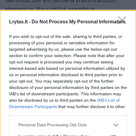
faktorius, dar kiti įsimena kraštovaizdžio
elementus. Pavyzdžiui, stambius
kraštovaizdžio masyvus – jūras ar kalnus,
Lrytas.lt -
Do Not Process My Personal Information
kuriuos aplenkia. Be to, gandrai naktį
neskrenda, tad tikėtina, kad jie nesiorientuoja
If you wish to opt-out of the sale, sharing to third parties, or
processing of your personal or sensitive information for
pagal žvaigždes, kaip kad kitos paukščių
targeted advertising by us, please use the below opt-out
rūšys“, – pasakojo mokslininkas.
section to confirm your selection. Please note that after your
opt-out request is processed you may continue seeing
interest-based ads based on personal information utilized by
Duomenys – iš siųstuvų ant gandro
us or personal information disclosed to third parties prior to
your opt-out. You may separately opt-out of the further
nugaros
disclosure of your personal information by third parties on the
IAB’s list of downstream participants. This information may
also be disclosed by us to third parties on the
IAB’s List of
Siųstuvais gandrus praėjusių metų vasaros
Downstream Participants
that may further disclose it to other
pabaigoje sužymėjęs Ventės rago
third parties.
ornitologinės stoties ornitologas Vytautas
Personal Data Processing Opt Outs
Eigirdas džiaugėsi, kad įveikę itin pavojingą