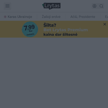
Karas Ukrainoje
Žalioji erdvė
Ačiū, Prezidente
E