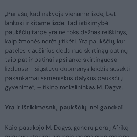
„Panašu, kad nakvoja viename lizde, bet
lankosi ir kitame lizde. Tad ištikimybė
paukščių tarpe yra ne toks dažnas reiškinys,
kaip žmonės norėtų tikėti. Yra paukščių, kur
patelės kiaušinius deda nuo skirtingų patinų,
taip pat ir patinai apsilanko skirtinguose
lizduose – siųstuvų duomenys leidžia susekti
pakankamai asmeniškus dalykus paukščių
gyvenime“, – tikino mokslininkas M. Dagys.
Yra ir ištikimesnių paukščių, nei gandrai
Kaip pasakojo M. Dagys, gandrų pora į Afriką
migravo atskirai, žiemojo panašiame regione,