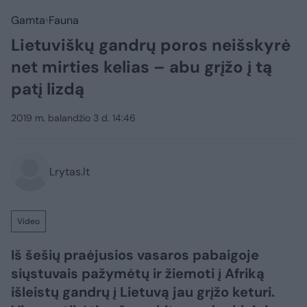
Gamta
Fauna
Lietuviškų gandrų poros neišskyrė
net mirties kelias – abu grįžo į tą
patį lizdą
2019 m. balandžio 3 d. 14:46
Lrytas.lt
Video
Iš šešių praėjusios vasaros pabaigoje
siųstuvais pažymėtų ir žiemoti į Afriką
išleistų gandrų į Lietuvą jau grįžo keturi.