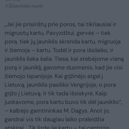
V.Ščiavinsko nuotr.
„Jei jie prisirištų prie poros, tai tikriausiai ir
migruotų kartu. Pavyzdžiui, gervės – tiek
pora, tiek jų jauniklis skrenda kartu, migruoja
ir žiemoja – kartu. Todėl ir pora išsilaiko, ir
jauniklis lieka šalia. Tiesa, kai stebėjome vieną
porą ir jauniklį, gavome duomenis, kad jie visi
žiemojo Ispanijoje. Kai grįžinėjo atgal į
Lietuvą, jauniklis pasiliko Vengrijoje, o pora
grįžo į Lietuvą. Ir tik tada išsiskyrė. Kaip
juokavome, pora kartu buvo tik dėl jauniklio“,
– kalbėjo gamtininkas M. Dagys. Anot jo,
gandrai vis tik daugiau laiko praleidžia
atskirai. „Tik lizde jie kartu – tai centrinis