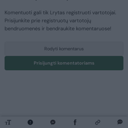
Komentuoti gali tik Lrytas registruoti vartotojai.
Prisijunkite prie registruotų vartotojų
bendruomenės ir bendraukite komentaruose!
Rodyti komentarus
Prisijungti komentatoriams