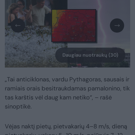
Daugiau nuotraukų (30)
„Tai anticiklonas, vardu Pythagoras, sausais ir
ramiais orais besitraukdamas pamalonino, tik
tas karštis vėl daug kam netiko“, – rašė
sinoptikė.
Vėjas naktį pietų, pietvakarių 4–8 m/s, dieną