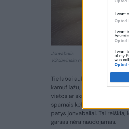
Opted 
I want t
Opted 
I want 
Advertis
Opted 
I want t
Jonvabalis.
of my P
was col
V.Ščiavinsko nuotr.
Opted 
Tie labai aukšto dažnio gars
kamufliažu, kuris neleidžia ši
vietos ar skrydžio krypties. Ti
sparnais keliamas garsas yra t
patys jonvabaliai. Tai reiškia,
garsas nėra naudojamas.