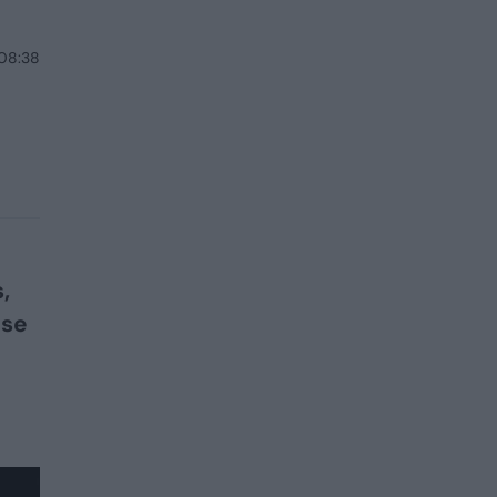
 08:38
,
ose