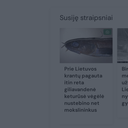
Susiję straipsniai
Prie Lietuvos
Bi
krantų pagauta
me
itin reta
už
giliavandenė
Li
keturūsė vėgėlė
ny
nustebino net
gy
mokslininkus