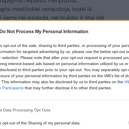
erspėjimo nepaiso. Pavyzdžiui,
egos medžioklei nenaudoja, todėl iš
i jiems nei padeda, nei trukdo. Ir štai dėl
nvabaliai skleidžia aukšto dažnio
Do Not Process My Personal Information
to opt-out of the sale, sharing to third parties, or processing of your per
formation for targeted advertising by us, please use the below opt-out s
r selection. Please note that after your opt-out request is processed y
eing interest-based ads based on personal information utilized by us or
disclosed to third parties prior to your opt-out. You may separately opt-
losure of your personal information by third parties on the IAB’s list of
. This information may also be disclosed by us to third parties on the
IA
Participants
that may further disclose it to other third parties.
l Data Processing Opt Outs
o opt-out of the Sharing of my personal data.