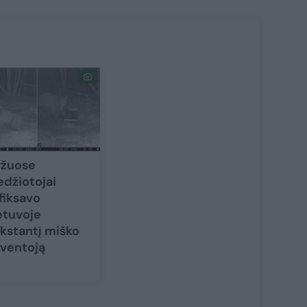
ržuose
džiotojai
fiksavo
etuvoje
kstantį miško
ventoją