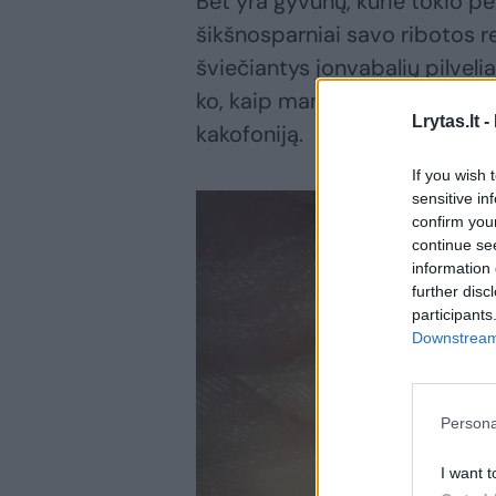
Bet yra gyvūnų, kurie tokio p
šikšnosparniai savo ribotos r
šviečiantys jonvabalių pilvelia
ko, kaip mano mokslininkai, jo
Lrytas.lt -
kakofoniją.
If you wish 
sensitive in
confirm you
continue se
information 
further disc
participants
Downstream 
Persona
I want t