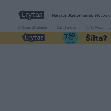
Naujausi
Skaitomiausi
Lietuvos d
Karas Ukrainoje
Žalioji erdvė
Ačiū, Prezident