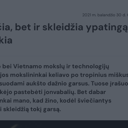
2021 m. balandžio 30 d.
ia, bet ir skleidžia ypatingą
kia
o bei Vietnamo mokslų ir technologijų
os mokslininkai keliavo po tropinius miškus
ksuodami aukšto dažnio garsus. Tuose įrašu
tikėjo pastebėti jonvabalių. Bet dabar
nkai mano, kad žino, kodėl šviečiantys
 skleidžią tokį garsą.