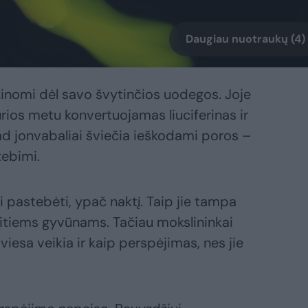
Daugiau nuotraukų (4)
žinomi dėl savo švytinčios uodegos. Joje
urios metu konvertuojamas liuciferinas ir
ad jonvabaliai šviečia ieškodami poros –
tebimi.
 pastebėti, ypač naktį. Taip jie tampa
kitiems gyvūnams. Tačiau mokslininkai
iesa veikia ir kaip perspėjimas, nes jie