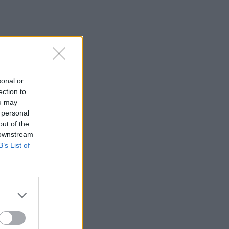
sonal or
ection to
ou may
 personal
out of the
 downstream
B’s List of