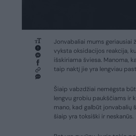
Jonvabaliai mums geriausiai 
vyksta oksidacijos reakcija, k
išskiriama šviesa. Manoma, k
taip naktį jie yra lengviau pas
Šiaip vabzdžiai nemėgsta būti
lengvu grobiu paukščiams ir 
mano, kad galbūt jonvabalių šv
šiaip yra toksiški ir neskanūs.