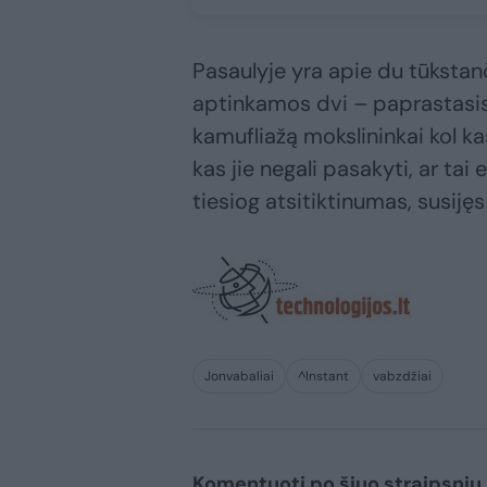
Pasaulyje yra apie du tūkstanč
aptinkamos dvi – paprastasis
kamufliažą mokslininkai kol ka
kas jie negali pasakyti, ar tai
tiesiog atsitiktinumas, susijęs
Jonvabaliai
^Instant
vabzdžiai
Komentuoti po šiuo straipsniu