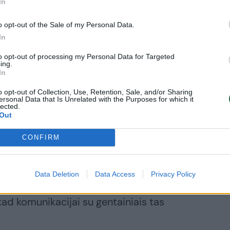
In
o opt-out of the Sale of my Personal Data.
In
to opt-out of processing my Personal Data for Targeted
Daugiau nuotraukų (4)
ing.
In
o opt-out of Collection, Use, Retention, Sale, and/or Sharing
ersonal Data that Is Unrelated with the Purposes for which it
lected.
Out
ai jonvabaliams tampa savotišku
CONFIRM
kšnosparniams tiksliai nustatyti vabzdžių
esa, kol kas tai – tik hipotezė. Tačiau tas
Data Deletion
Data Access
Privacy Policy
okio aukšto dažnio, kad jo negirdėtų ir
 kad komunikacijai su gentainiais tas