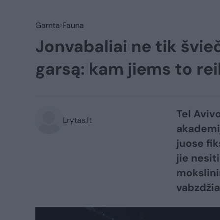
Gamta
Fauna
Jonvabaliai ne tik švieč
garsą: kam jiems to rei
Tel Aviv
Lrytas.lt
akademij
juose fi
jie nesi
mokslini
vabzdžiai