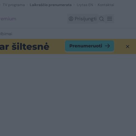
TV programa
Laikraščio prenumerata
Lrytas EN
Kontaktai
Premium
Prisijungti
lbimai