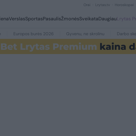
Orai
Lrytas.tv
Horoskopai
iena
Verslas
Sportas
Pasaulis
Žmonės
Sveikata
Daugiau
Lrytas 
e
Europos burės 2026
Gyvenu, ne skrolinu
Darbo ske