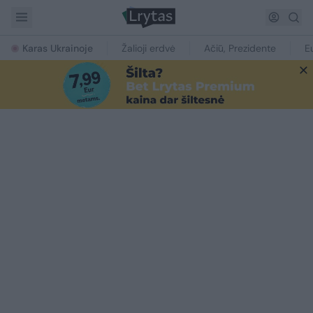
Karas Ukrainoje
Žalioji erdvė
Ačiū, Prezidente
E