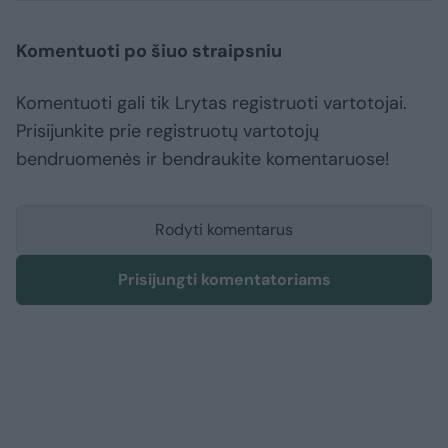
Komentuoti po šiuo straipsniu
Komentuoti gali tik Lrytas registruoti vartotojai.
Prisijunkite prie registruotų vartotojų
bendruomenės ir bendraukite komentaruose!
Rodyti komentarus
Prisijungti komentatoriams