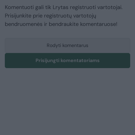
Komentuoti gali tik Lrytas registruoti vartotojai.
Prisijunkite prie registruotų vartotojų
bendruomenės ir bendraukite komentaruose!
Rodyti komentarus
Prisijungti komentatoriams