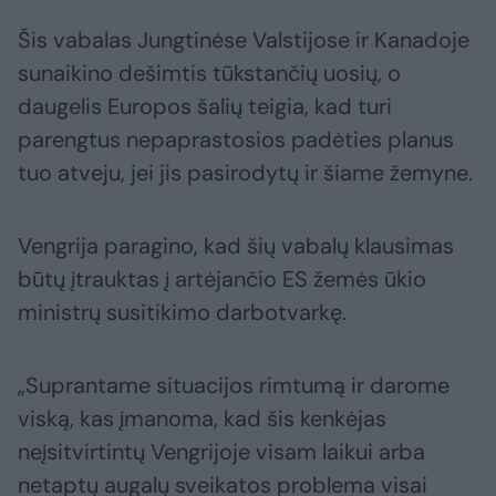
Šis vabalas Jungtinėse Valstijose ir Kanadoje
sunaikino dešimtis tūkstančių uosių, o
daugelis Europos šalių teigia, kad turi
parengtus nepaprastosios padėties planus
tuo atveju, jei jis pasirodytų ir šiame žemyne.
Vengrija paragino, kad šių vabalų klausimas
būtų įtrauktas į artėjančio ES žemės ūkio
ministrų susitikimo darbotvarkę.
„Suprantame situacijos rimtumą ir darome
viską, kas įmanoma, kad šis kenkėjas
neįsitvirtintų Vengrijoje visam laikui arba
netaptų augalų sveikatos problema visai