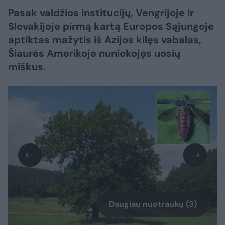
Pasak valdžios institucijų, Vengrijoje ir
Slovakijoje pirmą kartą Europos Sąjungoje
aptiktas mažytis iš Azijos kilęs vabalas,
Šiaurės Amerikoje nuniokojęs uosių
miškus.
Daugiau nuotraukų (3)