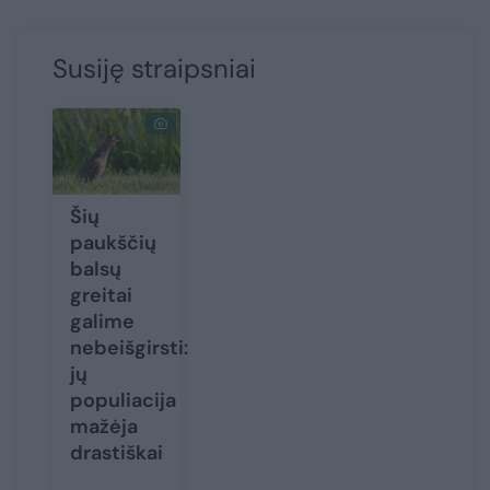
Susiję straipsniai
Šių
paukščių
balsų
greitai
galime
nebeišgirsti:
jų
populiacija
mažėja
drastiškai