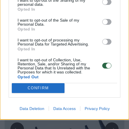
I want to opt-out of the Sharing of my
personal data.
Opted In
I want to opt-out of the Sale of my
Lrytas.lt
Personal Data.
Opted In
Viduržemio jūra vis labiau šyla: matavimo
I want to opt-out of processing my
Personal Data for Targeted Advertising.
plūduras prie Maljorkos krantų užfiksavo
Opted In
naują rekordinę vandens temperatūrą –
I want to opt-out of Collection, Use,
33,02 laipsnio, pranešė Ispanijos
Retention, Sale, and/or Sharing of my
Personal Data that Is Unrelated with the
nacionalinė meteorologijos tarnyba
Purposes for which it was collected.
Opted Out
„Aemet“.
CONFIRM
Data Deletion
Data Access
Privacy Policy