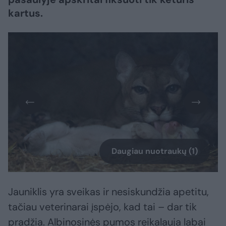
kartus.
Daugiau nuotraukų (1)
Jauniklis yra sveikas ir nesiskundžia apetitu,
tačiau veterinarai įspėjo, kad tai – dar tik
pradžia. Albinosinės pumos reikalauja labai