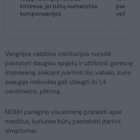
kirtimus, jei būtų numatytos
paaiškino
kompensacijos
veiksmų
Vengrijos valdžios institucijos nurodė
pastatyti daugiau spąstų ir užtikrinti geresnę
stebėseną, siekiant įvertinti šio vabalo, kurio
suaugęs individas gali užaugti iki 1,4
centimetro, plitimą.
NEBIH paragino visuomenę pranešti apie
medžius, kuriuose būtų pastebėti įtartini
simptomai.