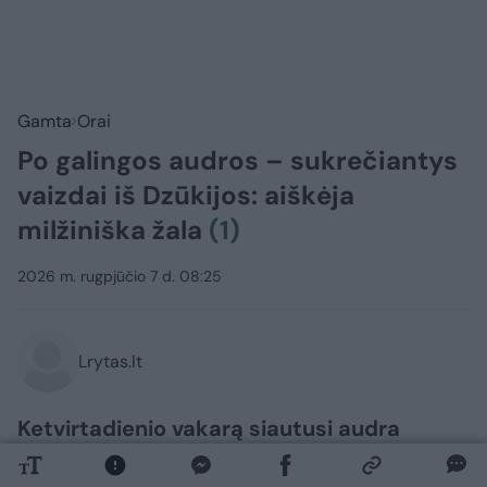
Gamta
Orai
Po galingos audros – sukrečiantys
vaizdai iš Dzūkijos: aiškėja
milžiniška žala
(1)
2026 m. rugpjūčio 7 d. 08:25
Lrytas.lt
Ketvirtadienio vakarą siautusi audra
padarė daug žalos Varėnos rajono
savivaldybėje – virto medžiai, elektros