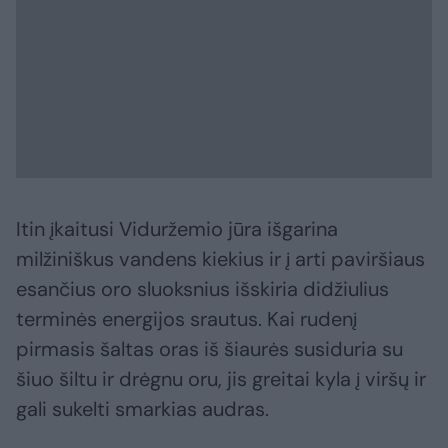
Itin įkaitusi Viduržemio jūra išgarina
milžiniškus vandens kiekius ir į arti paviršiaus
esančius oro sluoksnius išskiria didžiulius
terminės energijos srautus. Kai rudenį
pirmasis šaltas oras iš šiaurės susiduria su
šiuo šiltu ir drėgnu oru, jis greitai kyla į viršų ir
gali sukelti smarkias audras.