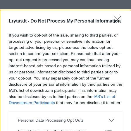
Lrytas.lt -
Do Not Process My Personal Information
If you wish to opt-out of the sale, sharing to third parties, or
processing of your personal or sensitive information for
targeted advertising by us, please use the below opt-out
section to confirm your selection. Please note that after your
opt-out request is processed you may continue seeing
interest-based ads based on personal information utilized by
us or personal information disclosed to third parties prior to
your opt-out. You may separately opt-out of the further
disclosure of your personal information by third parties on the
Gamta
Žemė
IAB’s list of downstream participants. This information may
also be disclosed by us to third parties on the
IAB’s List of
Situacija darosi vis blogesnė:
Downstream Participants
that may further disclose it to other
vandens temperatūra prie
third parties.
Maljorkos pasiekė rekordą
Personal Data Processing Opt Outs
2026 m. rugpjūčio 7 d. 17:35