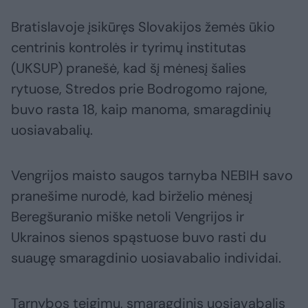
Bratislavoje įsikūręs Slovakijos žemės ūkio
centrinis kontrolės ir tyrimų institutas
(UKSUP) pranešė, kad šį mėnesį šalies
rytuose, Stredos prie Bodrogomo rajone,
buvo rasta 18, kaip manoma, smaragdinių
uosiavabalių.
Vengrijos maisto saugos tarnyba NEBIH savo
pranešime nurodė, kad birželio mėnesį
Beregšuranio miške netoli Vengrijos ir
Ukrainos sienos spąstuose buvo rasti du
suaugę smaragdinio uosiavabalio individai.
Tarnybos teigimu, smaragdinis uosiavabalis