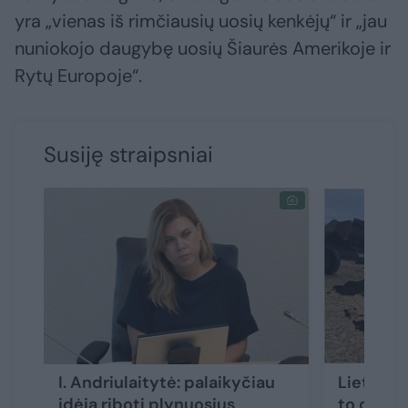
yra „vienas iš rimčiausių uosių kenkėjų“ ir „jau
nuniokojo daugybę uosių Šiaurės Amerikoje ir
Rytų Europoje“.
Susiję straipsniai
I. Andriulaitytė: palaikyčiau
Lietuvos
idėją riboti plynuosius
to dar n