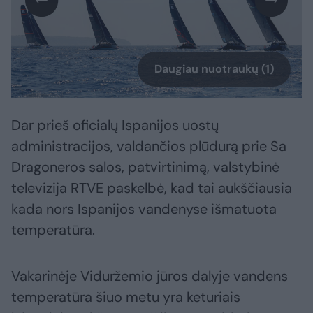
Daugiau nuotraukų (1)
Dar prieš oficialų Ispanijos uostų
administracijos, valdančios plūdurą prie Sa
Dragoneros salos, patvirtinimą, valstybinė
televizija RTVE paskelbė, kad tai aukščiausia
kada nors Ispanijos vandenyse išmatuota
temperatūra.
Vakarinėje Viduržemio jūros dalyje vandens
temperatūra šiuo metu yra keturiais