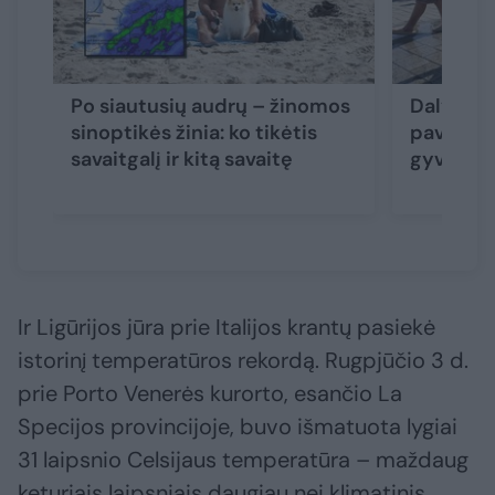
Po siautusių audrų – žinomos
Dalyje L
sinoptikės žinia: ko tikėtis
pavojaus
savaitgalį ir kitą savaitę
gyvento
Ir Ligūrijos jūra prie Italijos krantų pasiekė
istorinį temperatūros rekordą. Rugpjūčio 3 d.
prie Porto Venerės kurorto, esančio La
Specijos provincijoje, buvo išmatuota lygiai
31 laipsnio Celsijaus temperatūra – maždaug
keturiais laipsniais daugiau nei klimatinis