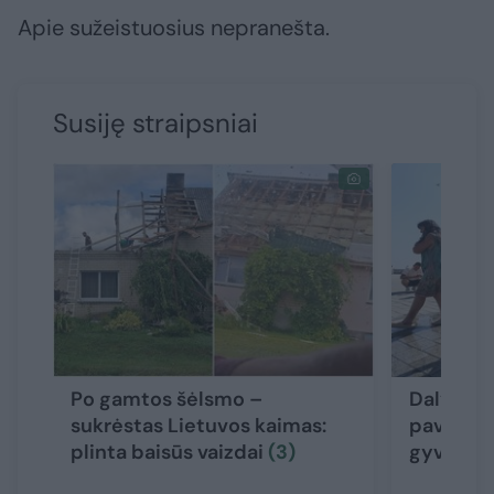
Apie sužeistuosius nepranešta.
Susiję straipsniai
Po gamtos šėlsmo –
Dalyje L
sukrėstas Lietuvos kaimas:
pavojaus
plinta baisūs vaizdai
(3)
gyvento