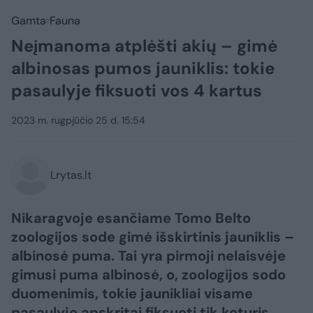
Gamta
Fauna
Neįmanoma atplėšti akių – gimė
albinosas pumos jauniklis: tokie
pasaulyje fiksuoti vos 4 kartus
2023 m. rugpjūčio 25 d. 15:54
Lrytas.lt
​Nikaragvoje esančiame Tomo Belto
zoologijos sode gimė išskirtinis jauniklis –
albinosė puma. Tai yra pirmoji nelaisvėje
gimusi puma albinosė, o, zoologijos sodo
duomenimis, tokie jaunikliai visame
pasaulyje apskritai fiksuoti tik keturis