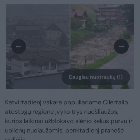
Daugiau nuotraukų (1)
Ketvirtadienį vakare populiariame Cilertalio
atostogų regione įvyko trys nuošliaužos,
kurios laikinai užblokavo slėnio kelius purvu ir
uolienų nuolaužomis, penktadienį pranešė
policija.