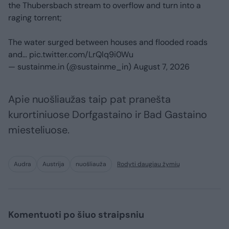
the Thubersbach stream to overflow and turn into a
raging torrent;
The water surged between houses and flooded roads
and…
pic.twitter.com/LrQlq9i0Wu
— sustainme.in (@sustainme_in)
August 7, 2026
Apie nuošliaužas taip pat pranešta
kurortiniuose Dorfgastaino ir Bad Gastaino
miesteliuose.
Audra
Austrija
nuošliauža
Rodyti daugiau žymių
Komentuoti po šiuo straipsniu