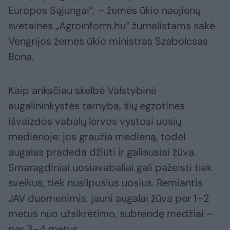
Europos Sąjungai“, – žemės ūkio naujienų
svetainės „Agroinform.hu“ žurnalistams sakė
Vengrijos žemės ūkio ministras Szabolcsas
Bona.
Kaip anksčiau skelbė Valstybinė
augalininkystės tarnyba, šių egzotinės
išvaizdos vabalų lervos vystosi uosių
medienoje: jos graužia medieną, todėl
augalas pradeda džiūti ir galiausiai žūva.
Smaragdiniai uosiavabaliai gali pažeisti tiek
sveikus, tiek nusilpusius uosius. Remiantis
JAV duomenimis, jauni augalai žūva per 1–2
metus nuo užsikrėtimo, subrendę medžiai –
per 3–4 metus.