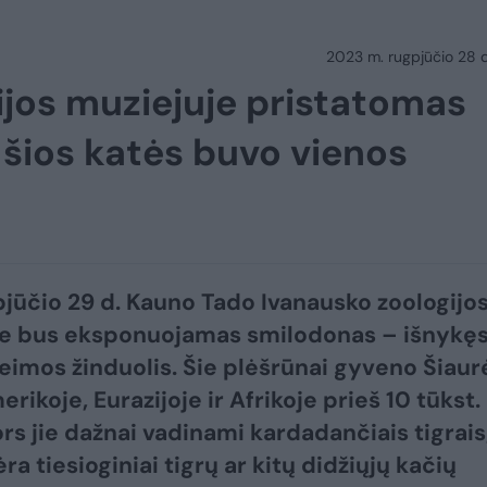
2023 m. rugpjūčio 28 d.
ijos muziejuje pristatomas
 šios katės buvo vienos
jūčio 29 d. Kauno Tado Ivanausko zoologijo
je bus eksponuojamas smilodonas – išnykę
šeimos žinduolis. Šie plėšrūnai gyveno Šiaur
rikoje, Eurazijoje ir Afrikoje prieš 10 tūkst.
rs jie dažnai vadinami kardadančiais tigrais
ra tiesioginiai tigrų ar kitų didžiųjų kačių