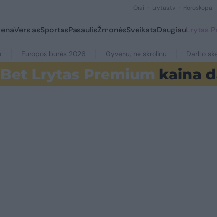
Orai
Lrytas.tv
Horoskopai
iena
Verslas
Sportas
Pasaulis
Žmonės
Sveikata
Daugiau
Lrytas 
e
Europos burės 2026
Gyvenu, ne skrolinu
Darbo ske