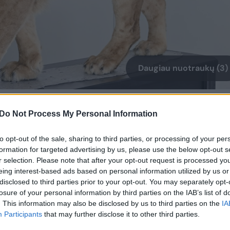
Daugiau nuotraukų (3)
aksidermistas Kęstutis Bybartas.
Do Not Process My Personal Information
os tikrų kaulų kopijos iš Rancho La Brea
leto nuotrauka ir priekinės kojos kaulų
to opt-out of the sale, sharing to third parties, or processing of your per
formation for targeted advertising by us, please use the below opt-out s
eleto matmenis.
r selection. Please note that after your opt-out request is processed y
eing interest-based ads based on personal information utilized by us or
disclosed to third parties prior to your opt-out. You may separately opt-
os kaulų kopiją buvo nulipintas modelis.
losure of your personal information by third parties on the IAB’s list of
i tiksliai atkurti gyvūno proporcijas.
. This information may also be disclosed by us to third parties on the
IA
Participants
that may further disclose it to other third parties.