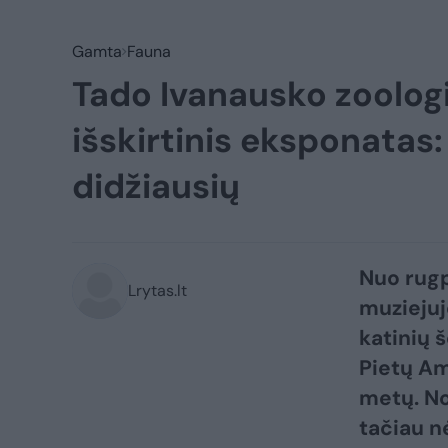
Gamta
Fauna
Tado Ivanausko zoolog
išskirtinis eksponatas:
didžiausių
Nuo rugp
Lrytas.lt
muzieju
katinių 
Pietų Ame
metų. No
tačiau nė