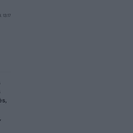
 13:17
s
s
ės,
,