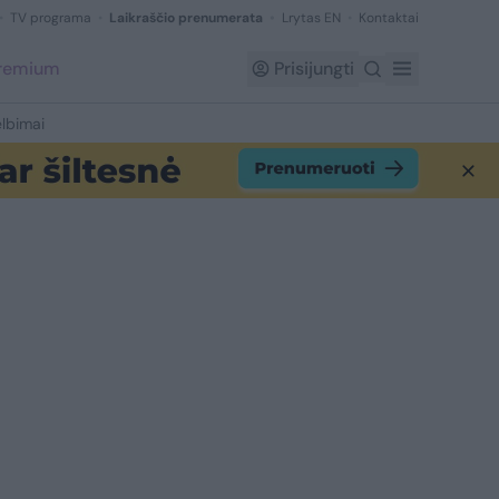
TV programa
Laikraščio prenumerata
Lrytas EN
Kontaktai
Premium
Prisijungti
lbimai