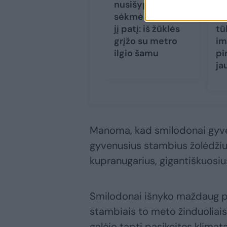
nusišypsojusi
An
sėkmė nustebino
žu
jį patį: iš žūklės
tū
grįžo su metro
im
ilgio šamu
pi
ja
Manoma, kad smilodonai gyv
gyvenusius stambius žolėdžius 
kupranugarius, gigantiškuosius
Smilodonai išnyko maždaug pri
stambiais to meto žinduoliai
galėjo tapti pasikeitęs klimata