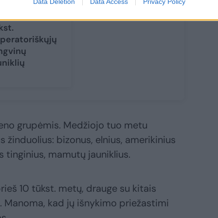
Data Deletion
Data Access
Privacy Policy
tarktidoje –
vo beveik 10
kst.
peratoriškųjų
ngvinų
uniklių
eno grupėmis. Medžiojo tuo metu
žinduolius: bizonus, elnius, amerikinius
 tinginius, mamutų jauniklius.
eš 10 tūkst. metų, drauge su kitais
s. Manoma, kad jų išnykimo priežastimi
s.