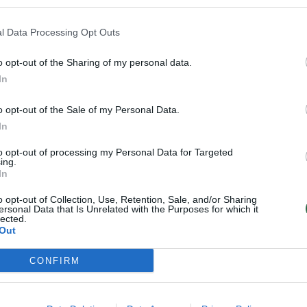
ių visų laikų katinių gyvūnų. Turėjo
 raumeningą kaklą, ilgas iltis. Nasruose
l Data Processing Opt Outs
enktas viršutines iltis su smulkiais
o opt-out of the Sharing of my personal data.
onų galūnės masyvesnės nei dabartinių
In
ai nebuvo greiti bėgikai, tačiau galėjo
o opt-out of the Sale of my Personal Data.
In
to opt-out of processing my Personal Data for Targeted
ing.
In
o opt-out of Collection, Use, Retention, Sale, and/or Sharing
ersonal Data that Is Unrelated with the Purposes for which it
lected.
Out
CONFIRM
aubas