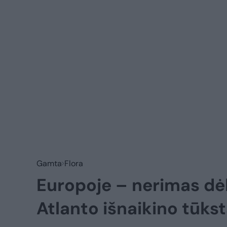
Gamta
Flora
Europoje – nerimas dė
Atlanto išnaikino tūks