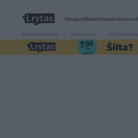
Naujausi
Skaitomiausi
Lietuvos d
Karas Ukrainoje
Žalioji erdvė
Ačiū, Prezident