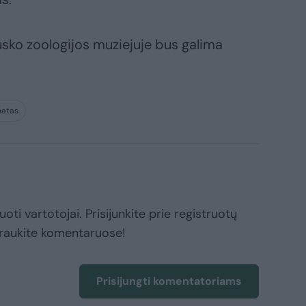
ko zoologijos muziejuje bus galima
natas
oti vartotojai. Prisijunkite prie registruotų
raukite komentaruose!
Prisijungti komentatoriams