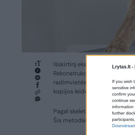
Išskirtinį eksponatą sukūrė t
Lrytas.lt -
Rekonstrukcijai buvo naudojam
radimvietės, esančios JAV. Ske
If you wish 
sensitive in
kopijos leido apskaičiuoti sk
confirm you
continue se
information 
Pagal skeleto nuotrauką ir koj
further disc
Šis metodas leidžia maksimalia
participants
Downstream 