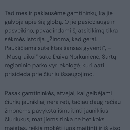
Tad mes ir paklausėme gamtininkų, ką jie
galvoja apie šią globą. O jie pasidžiaugė ir
pasveikino, pavadindami šį atsitikimą tikra
sėkmės istorija. „Žinoma, kad gerai.
Paukščiams suteiktas šansas gyventi“, –
„Mūsų laikui“ sakė Daiva Norkūnienė, Sartų
regioninio parko vyr. ekologė, kuri pati
prisideda prie čiurlių išsaugojimo.
Pasak gamtininkės, atvejai, kai gelbėjami
čiurlių jaunikliai, nėra reti, tačiau daug rečiau
žmonėms pavyksta išmaitinti jauniklius
čiurliukus, mat jiems tinka ne bet koks
maistas, reikia mokėti juos maitinti ir iš viso