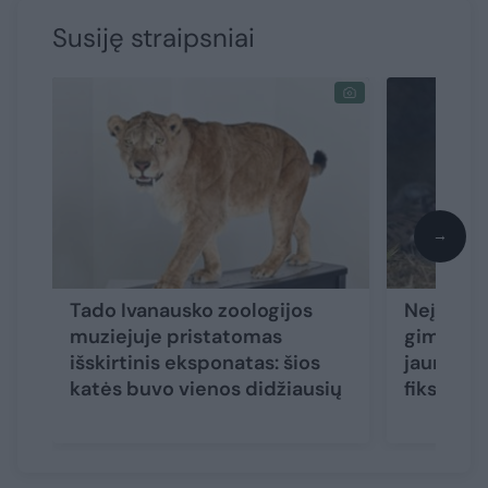
Susiję straipsniai
→
Tado Ivanausko zoologijos
Neįmanom
muziejuje pristatomas
gimė al
išskirtinis eksponatas: šios
jauniklis
katės buvo vienos didžiausių
fiksuoti 