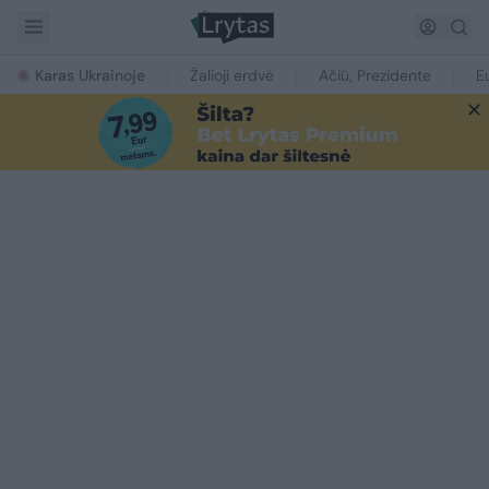
Karas Ukrainoje
Žalioji erdvė
Ačiū, Prezidente
E