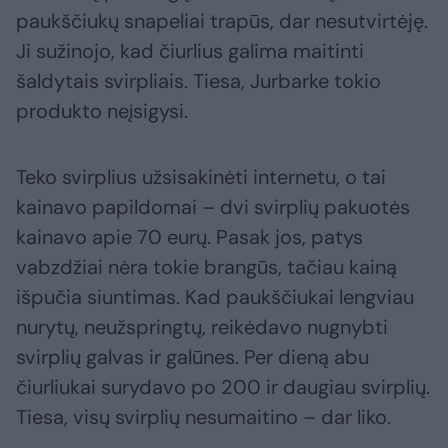
paukščiukų snapeliai trapūs, dar nesutvirtėję.
Ji sužinojo, kad čiurlius galima maitinti
šaldytais svirpliais. Tiesa, Jurbarke tokio
produkto neįsigysi.
Teko svirplius užsisakinėti internetu, o tai
kainavo papildomai – dvi svirplių pakuotės
kainavo apie 70 eurų. Pasak jos, patys
vabzdžiai nėra tokie brangūs, tačiau kainą
išpučia siuntimas. Kad paukščiukai lengviau
nurytų, neužspringtų, reikėdavo nugnybti
svirplių galvas ir galūnes. Per dieną abu
čiurliukai surydavo po 200 ir daugiau svirplių.
Tiesa, visų svirplių nesumaitino – dar liko.