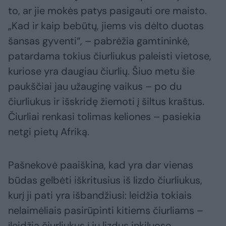
to, ar jie mokės patys pasigauti ore maisto.
„Kad ir kaip bebūtų, jiems vis dėlto duotas
šansas gyventi“, – pabrėžia gamtininkė,
patardama tokius čiurliukus paleisti vietose,
kuriose yra daugiau čiurlių. Šiuo metu šie
paukščiai jau užauginę vaikus – po du
čiurliukus ir išskridę žiemoti į šiltus kraštus.
Čiurliai renkasi tolimas keliones – pasiekia
netgi pietų Afriką.
Pašnekovė paaiškina, kad yra dar vienas
būdas gelbėti iškritusius iš lizdo čiurliukus,
kurį ji pati yra išbandžiusi: leidžia tokiais
nelaimėliais pasirūpinti kitiems čiurliams –
įleidžia čiurliukus į jų lizdus inkiluose.