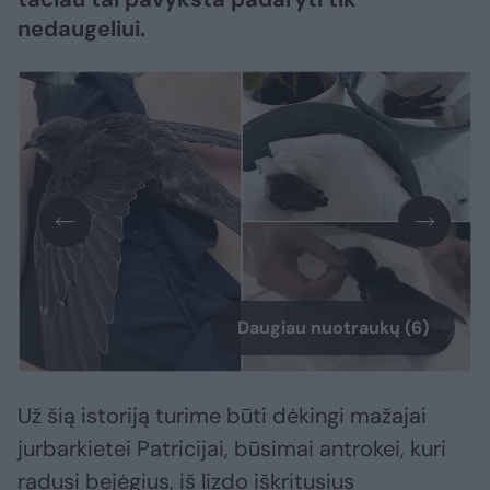
nedaugeliui.
Daugiau nuotraukų (6)
Už šią istoriją turime būti dėkingi mažajai
jurbarkietei Patricijai, būsimai antrokei, kuri
radusi bejėgius, iš lizdo iškritusius