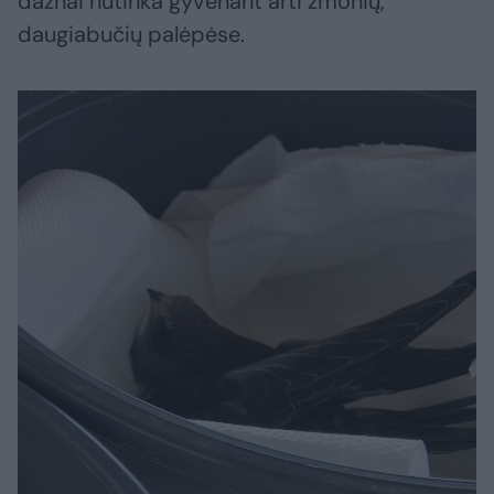
dažnai nutinka gyvenant arti žmonių,
daugiabučių palėpėse.