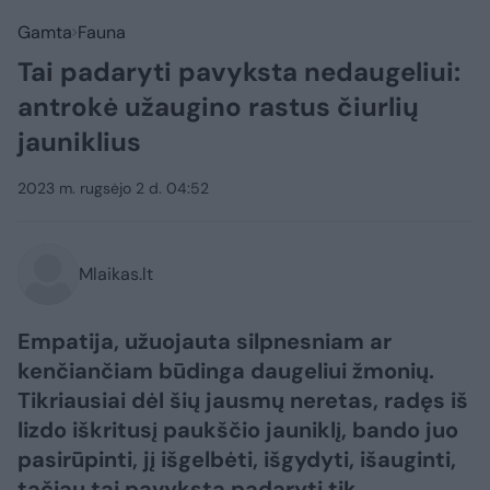
Gamta
Fauna
Tai padaryti pavyksta nedaugeliui:
antrokė užaugino rastus čiurlių
jauniklius
2023 m. rugsėjo 2 d. 04:52
Mlaikas.lt
Empatija, užuojauta silpnesniam ar
kenčiančiam būdinga daugeliui žmonių.
Tikriausiai dėl šių jausmų neretas, radęs iš
lizdo iškritusį paukščio jauniklį, bando juo
pasirūpinti, jį išgelbėti, išgydyti, išauginti,
tačiau tai pavyksta padaryti tik