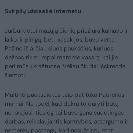
Svirplių užsisakė internetu
Jurbarkietei mažųjų čiurlių priežiūra kainavo ir
laiko, ir pinigų, bet, pasak jos, buvo verta.
Pažino iš arčiau šiuos paukščius, kuriuos
dažnas tik trumpai matome vasarą, kai jie
peri mūsų kraštuose. Vėliau čiurliai išskrenda
žiemoti.
Maitinti paukščiukus taip pat teko Patricijos
mamai. Ne todėl, kad dukra to daryti būtų
nenorėjusi, tiesiog tai buvo gana sudėtingas
darbas, reikalaujantis kantrybės, atsargumo ir
nemenkų pastangų, kad nesužeistų, mat