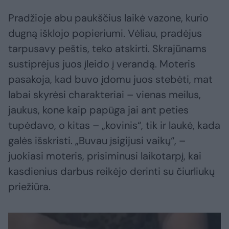
Pradžioje abu paukščius laikė vazone, kurio
dugną išklojo popieriumi. Vėliau, pradėjus
tarpusavy peštis, teko atskirti. Skrajūnams
sustiprėjus juos įleido į verandą. Moteris
pasakoja, kad buvo įdomu juos stebėti, mat
labai skyrėsi charakteriai – vienas meilus,
jaukus, kone kaip papūga jai ant peties
tupėdavo, o kitas – „kovinis“, tik ir laukė, kada
galės išskristi. „Buvau įsigijusi vaikų“, –
juokiasi moteris, prisiminusi laikotarpį, kai
kasdienius darbus reikėjo derinti su čiurliukų
priežiūra.