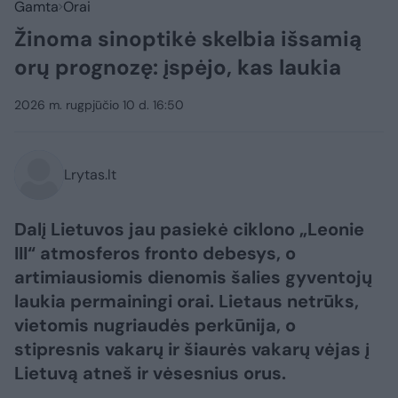
Gamta
Orai
Žinoma sinoptikė skelbia išsamią
orų prognozę: įspėjo, kas laukia
2026 m. rugpjūčio 10 d. 16:50
Lrytas.lt
Dalį Lietuvos jau pasiekė ciklono „Leonie
III“ atmosferos fronto debesys, o
artimiausiomis dienomis šalies gyventojų
laukia permainingi orai. Lietaus netrūks,
vietomis nugriaudės perkūnija, o
stipresnis vakarų ir šiaurės vakarų vėjas į
Lietuvą atneš ir vėsesnius orus.