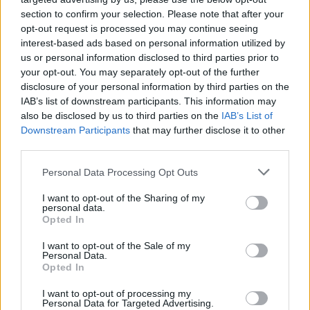
liepos 15-ąją žolėje prie daugiabučio.
section to confirm your selection. Please note that after your
Asm. archyvo/mlaikas.lt nuotr.
opt-out request is processed you may continue seeing
interest-based ads based on personal information utilized by
us or personal information disclosed to third parties prior to
Smalsūs ir drąsūs
your opt-out. You may separately opt-out of the further
disclosure of your personal information by third parties on the
IAB’s list of downstream participants. This information may
also be disclosed by us to third parties on the
IAB’s List of
Jurbarkietė sako, kad čiurliai labai smalsūs –
Downstream Participants
that may further disclose it to other
verandoje tupėdami reaguodavo į garsus,
third parties.
žiūrėdavo, iš kur jie sklinda. Šiaip tai gana
Personal Data Processing Opt Outs
ramūs paukščiai, tik vienas naktimis kiek
I want to opt-out of the Sharing of my
patriukšmaudavo. Išnešdavo juos ir į lauką,
personal data.
Opted In
leisdavo pamojuoti sparnais, kad stiprėtų.
Sako, kad rūpinantis čiurliais jai labiausiai
I want to opt-out of the Sale of my
Personal Data.
buvo neramu, kas bus, jei paukščiai pripras
Opted In
prie gero gyvenimo ir nebenorės išskristi. Bet
I want to opt-out of processing my
taip neatsitiko. Vienas ėmė ir išskrido po
Personal Data for Targeted Advertising.