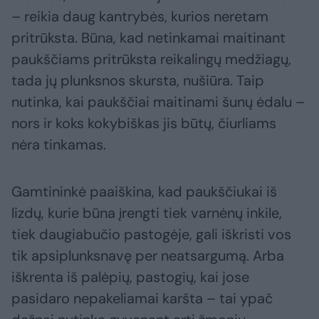
– reikia daug kantrybės, kurios neretam
pritrūksta. Būna, kad netinkamai maitinant
paukščiams pritrūksta reikalingų medžiagų,
tada jų plunksnos skursta, nušiūra. Taip
nutinka, kai paukščiai maitinami šunų ėdalu –
nors ir koks kokybiškas jis būtų, čiurliams
nėra tinkamas.
Gamtininkė paaiškina, kad paukščiukai iš
lizdų, kurie būna įrengti tiek varnėnų inkile,
tiek daugiabučio pastogėje, gali iškristi vos
tik apsiplunksnavę per neatsargumą. Arba
iškrenta iš palėpių, pastogių, kai jose
pasidaro nepakeliamai karšta – tai ypač