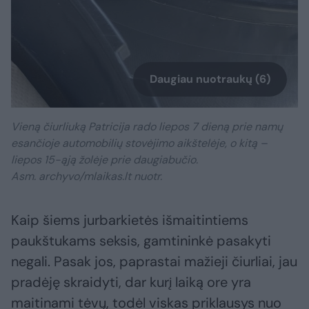
Daugiau nuotraukų (6)
Vieną čiurliuką Patricija rado liepos 7 dieną prie namų
esančioje automobilių stovėjimo aikštelėje, o kitą –
liepos 15-ąją žolėje prie daugiabučio.
Asm. archyvo/mlaikas.lt nuotr.
Kaip šiems jurbarkietės išmaitintiems
paukštukams seksis, gamtininkė pasakyti
negali. Pasak jos, paprastai mažieji čiurliai, jau
pradėję skraidyti, dar kurį laiką ore yra
maitinami tėvų, todėl viskas priklausys nuo