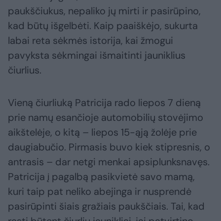
paukščiukus, nepaliko jų mirti ir pasirūpino,
kad būtų išgelbėti. Kaip paaiškėjo, sukurta
labai reta sėkmės istorija, kai žmogui
pavyksta sėkmingai išmaitinti jauniklius
čiurlius.
Vieną čiurliuką Patricija rado liepos 7 dieną
prie namų esančioje automobilių stovėjimo
aikštelėje, o kitą – liepos 15-ąją žolėje prie
daugiabučio. Pirmasis buvo kiek stipresnis, o
antrasis – dar netgi menkai apsiplunksnavęs.
Patricija į pagalbą pasikvietė savo mamą,
kuri taip pat neliko abejinga ir nusprendė
pasirūpinti šiais gražiais paukščiais. Tai, kad