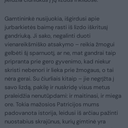
Gamtininkė nusijuokia, išgirdusi apie
jurbarkietės baimę rasti iš lizdo iškritusį
gandriuką. Ji sako, negalinti duoti
vienareikšmiško atsakymo – reikia žmogui
gelbėti šį sparnuotį, ar ne, mat gandrai taip
pripranta prie gero gyvenimo, kad niekur
skristi nebenori ir lieka prie žmogaus, o tai
nėra gerai. Su čiurliais kitaip – jie negrįžta į
savo lizdą, pakilę ir nuskridę visus metus
praleidžia nenutūpdami: ir maitinasi, ir miega
ore. Tokia mažosios Patricijos mums
padovanota istorija, leidusi iš arčiau pažinti
nuostabius skrajūnus, kurių gimtinė yra