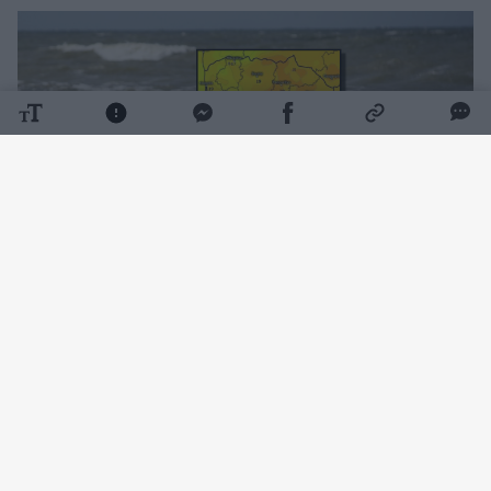
Daugiau nuotraukų (17)
Pasak sinoptikės Elvyros Latvėnaitės,
antradienio naktį Lietuvą pasieks dar vienas
atmosferos frontas, kuris daugiau ar mažiau
palaistys šalį.