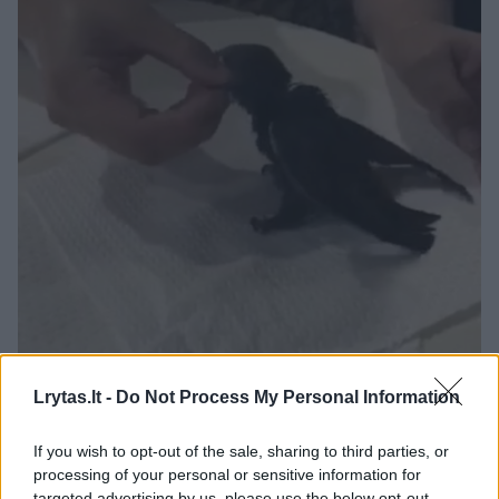
Daugiau nuotraukų (6)
Lrytas.lt -
Do Not Process My Personal Information
If you wish to opt-out of the sale, sharing to third parties, or
Vieną čiurliuką Patricija rado liepos 7 dieną prie namų
processing of your personal or sensitive information for
esančioje automobilių stovėjimo aikštelėje, o kitą –
targeted advertising by us, please use the below opt-out