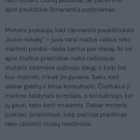
rasti būtent čiurlių jaunikliai, jai patvirtino
apie paukščius išmanantis pažįstamas.
Moteris juokauja, kad rūpinantis paukščiukais
„buvo reikalų“ – juos tarsi mažus vaikus teko
maitinti penkis–šešis kartus per dieną. Iki tol
apie čiurlius praktiškai nieko nežinojusi
moteris internete sužinojo daug: ir kaip bei
kuo maitinti, ir kiek jie gyvena. Sako, kad
dabar galėtų ir kitus konsultuoti. Čiurliukus ji
maitino šaldytais svirpliais, o kol sužinojo, kur
jų gauti, teko šerti musėmis. Dabar moteris
juokiasi, prisiminusi, kaip pačioje pradžioje
teko užsiimti musių medžiokle.