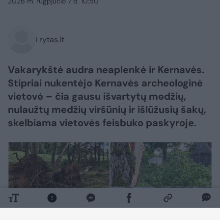
2026 m. rugpjūčio 7 d. 10:50
Lrytas.lt
Vakarykštė audra neaplenkė ir Kernavės.
Stipriai nukentėjo Kernavės archeologinė
vietovė – čia gausu išvartytų medžių,
nulaužtų medžių viršūnių ir išlūžusių šakų,
skelbiama vietovės feisbuko paskyroje.