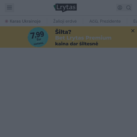
Karas Ukrainoje
Žalioji erdvė
Ačiū, Prezidente
E