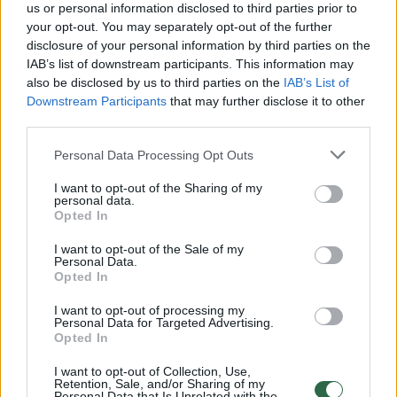
us or personal information disclosed to third parties prior to
your opt-out. You may separately opt-out of the further
Susiję straipsniai
disclosure of your personal information by third parties on the
IAB’s list of downstream participants. This information may
also be disclosed by us to third parties on the
IAB’s List of
Downstream Participants
that may further disclose it to other
third parties.
Personal Data Processing Opt Outs
I want to opt-out of the Sharing of my
personal data.
Opted In
I want to opt-out of the Sale of my
Seimas įteisino naktinių
Paaiškin
Personal Data.
Opted In
taikiklių naudojimą
žieduojam
medžioklėje
pastebė
I want to opt-out of processing my
Personal Data for Targeted Advertising.
Opted In
I want to opt-out of Collection, Use,
Retention, Sale, and/or Sharing of my
Personal Data that Is Unrelated with the