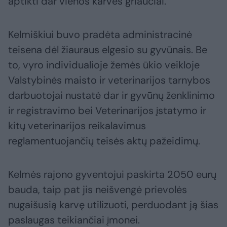
aptikti dar vienos karvės griaučiai.
Kelmiškiui buvo pradėta administracinė
teisena dėl žiauraus elgesio su gyvūnais. Be
to, vyro individualioje žemės ūkio veikloje
Valstybinės maisto ir veterinarijos tarnybos
darbuotojai nustatė dar ir gyvūnų ženklinimo
ir registravimo bei Veterinarijos įstatymo ir
kitų veterinarijos reikalavimus
reglamentuojančių teisės aktų pažeidimų.
Kelmės rajono gyventojui paskirta 2050 eurų
bauda, taip pat jis neišvengė prievolės
nugaišusią karvę utilizuoti, perduodant ją šias
paslaugas teikiančiai įmonei.