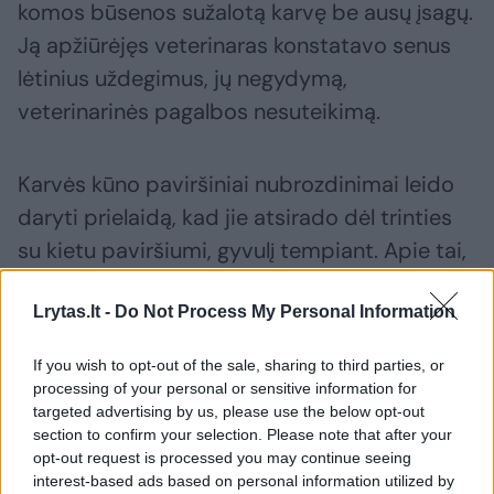
komos būsenos sužalotą karvę be ausų įsagų.
Ją apžiūrėjęs veterinaras konstatavo senus
lėtinius uždegimus, jų negydymą,
veterinarinės pagalbos nesuteikimą.
Karvės kūno paviršiniai nubrozdinimai leido
daryti prielaidą, kad jie atsirado dėl trinties
su kietu paviršiumi, gyvulį tempiant. Apie tai,
kad karvė buvo vilkte atvilkta į mišką bylojo ir
Lrytas.lt -
Do Not Process My Personal Information
per pasėlių lauką matomos traktoriaus ratų ir
vilkimo žymės. Eidami jomis, pareigūnai
If you wish to opt-out of the sale, sharing to third parties, or
pasiekė beveik už kilometro Rimšių kaime
processing of your personal or sensitive information for
esančią fermą, priklausančią 54 metų vyrui.
targeted advertising by us, please use the below opt-out
section to confirm your selection. Please note that after your
Patruliai jį rado namuose.
opt-out request is processed you may continue seeing
interest-based ads based on personal information utilized by