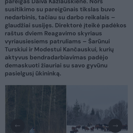
pareigas Daiva Kazlauskienė. Nors
susitikimo su pareigūnais tikslas buvo
nedarbinis, tačiau su darbo reikalais –
glaudžiai susijęs. Direktorė įteikė padėkos
raštus dviem Reagavimo skyriaus
vyriausiesiems patruliams – Šarūnui
Turskiui ir Modestui Kančauskui, kurių
aktyvus bendradarbiavimas padėjo
demaskuoti žiauriai su savo gyvūnu
pasielgusį ūkininką.