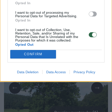
Lrytas.lt
Opted In
I want to opt-out of processing my
Pasak valdžios institucijų, Vengrijoje ir
Personal Data for Targeted Advertising.
Opted In
Slovakijoje pirmą kartą Europos Sąjungoje
aptiktas mažytis iš Azijos kilęs vabalas,
I want to opt-out of Collection, Use,
Retention, Sale, and/or Sharing of my
Šiaurės Amerikoje nuniokojęs uosių
Personal Data that Is Unrelated with the
Purposes for which it was collected.
miškus.
Opted Out
CONFIRM
Data Deletion
Data Access
Privacy Policy