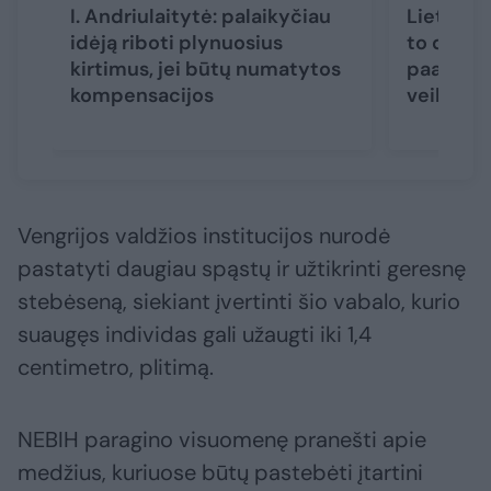
I. Andriulaitytė: palaikyčiau
Lietuvos
idėją riboti plynuosius
to dar n
kirtimus, jei būtų numatytos
paaiškino
kompensacijos
veiksmų
Vengrijos valdžios institucijos nurodė
pastatyti daugiau spąstų ir užtikrinti geresnę
stebėseną, siekiant įvertinti šio vabalo, kurio
suaugęs individas gali užaugti iki 1,4
centimetro, plitimą.
NEBIH paragino visuomenę pranešti apie
medžius, kuriuose būtų pastebėti įtartini