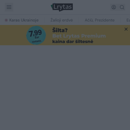
Karas Ukrainoje
Žalioji erdvė
Ačiū, Prezidente
E