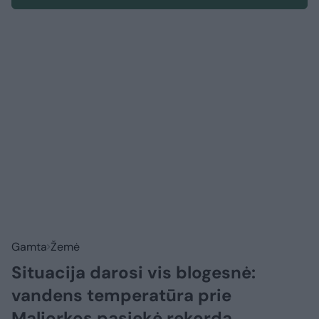
Gamta
Žemė
Situacija darosi vis blogesnė:
vandens temperatūra prie
Maljorkos pasiekė rekordą