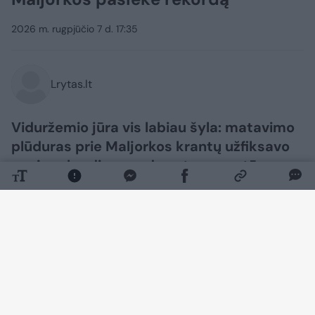
2026 m. rugpjūčio 7 d. 17:35
Lrytas.lt
Viduržemio jūra vis labiau šyla: matavimo
plūduras prie Maljorkos krantų užfiksavo
naują rekordinę vandens temperatūrą –
33,02 laipsnio, pranešė Ispanijos
nacionalinė meteorologijos tarnyba
„Aemet“.