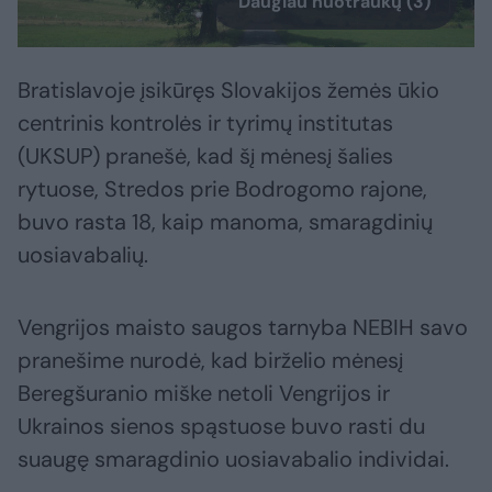
Daugiau nuotraukų (3)
Bratislavoje įsikūręs Slovakijos žemės ūkio
centrinis kontrolės ir tyrimų institutas
(UKSUP) pranešė, kad šį mėnesį šalies
rytuose, Stredos prie Bodrogomo rajone,
buvo rasta 18, kaip manoma, smaragdinių
uosiavabalių.
Vengrijos maisto saugos tarnyba NEBIH savo
pranešime nurodė, kad birželio mėnesį
Beregšuranio miške netoli Vengrijos ir
Ukrainos sienos spąstuose buvo rasti du
suaugę smaragdinio uosiavabalio individai.