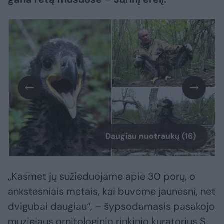
Daugiau nuotraukų (16)
„Kasmet jų sužieduojame apie 30 porų, o
ankstesniais metais, kai buvome jaunesni, net
dvigubai daugiau“, – šypsodamasis pasakojo
muziejaus ornitologinio rinkinio kuratorius S.