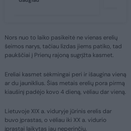
daugiau
Nors nuo to laiko pasikeitė ne vienas erelių
šeimos narys, tačiau lizdas jiems patiko, tad
paukščiai į Prienų rajoną sugrįžta kasmet.
Ereliai kasmet sėkmingai peri ir išaugina vieną
ar du jauniklius. Šias metais erelių pora pirmą
kiaušinį padėjo kovo 4 dieną, vėliau dar vieną.
Lietuvoje XIX a. viduryje jūrinis erelis dar
buvo įprastas, o vėliau iki XX a. vidurio
įprastai laikytas jau neperinčiu.