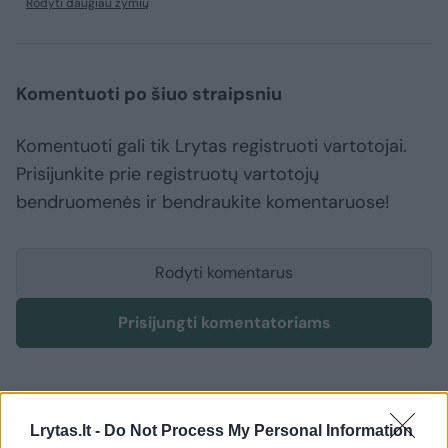
Rodyti daugiau žymių
Komentuoti po šiuo straipsniu
Komentuoti gali tik Lrytas registruoti vartotojai.
Prisijunkite prie registruotų vartotojų
bendruomenės ir bendraukite komentaruose!
Rodyti komentarus
Prisijungti komentatoriams
Lrytas.lt -
Do Not Process My Personal Information