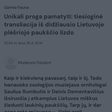
Gamta
Fauna
Unikali proga pamatyti: tiesioginė
transliacija iš didžiausio Lietuvoje
plėšriojo paukščio lizdo
2024 m. kovo 19 d. 10:14
Moderato Patašini
Kaip ir kiekvieną pavasarį, taip ir šį, Tado
Ivanausko zoologijos muziejaus ornitologai
Saulius Rumbutis ir Deivis Dementavičius
išsiruošia į atkampius Lietuvos miškus
žieduoti laukinių paukščių. Tarp jų, ir dar
gana retą mūsuose – Jūrinį erelį.