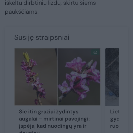
iškeltu dirbtiniu lizdu, skirtu šiems
paukščiams.
Susiję straipsniai
Šie itin gražiai žydintys
Lietuvos 
augalai – mirtinai pavojingi:
gydomi p
įspėja, kad nuodingų yra ir
ruoniuka