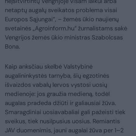
neįsitvirtintų Vengrijoje visam laikui arba
netaptų augalų sveikatos problema visai
Europos Sąjungai“, – žemės ūkio naujienų
svetainės „Agroinform.hu“ žurnalistams sakė
Vengrijos žemės ūkio ministras Szabolcsas
Bona.
Kaip anksčiau skelbė Valstybinė
augalininkystės tarnyba, šių egzotinės
išvaizdos vabalų lervos vystosi uosių
medienoje: jos graužia medieną, todėl
augalas pradeda džiūti ir galiausiai žūva.
Smaragdiniai uosiavabaliai gali pažeisti tiek
sveikus, tiek nusilpusius uosius. Remiantis
JAV duomenimis, jauni augalai žūva per 1–2