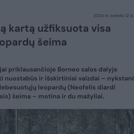
2024 m. birželio 12 d.
mą kartą užfiksuota visa
eopardų šeima
jai priklausančioje Borneo salos dalyje
i nuostabūs ir išskirtiniai vaizdai – nykstan
ebesuotųjų leopardų (Neofelis diardi
is) šeima – motina ir du mažyliai.