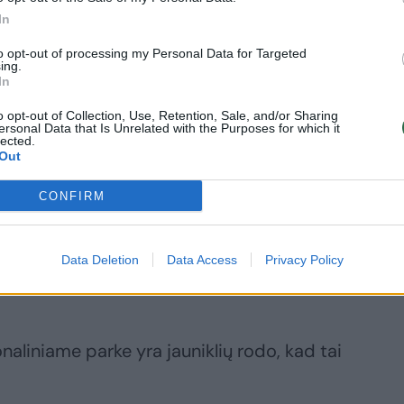
In
to opt-out of processing my Personal Data for Targeted
ing.
In
o opt-out of Collection, Use, Retention, Sale, and/or Sharing
ersonal Data that Is Unrelated with the Purposes for which it
lected.
Out
e šiuos gyvūnus pamatyti yra beveik
CONFIRM
didina žemas prieaugio lygis, t. y.
gyvūnų susilaukia ir sugeba užauginti
ų metų galėtų prisijungti prie veisimosi
Data Deletion
Data Access
Privacy Policy
naliniame parke yra jauniklių rodo, kad tai