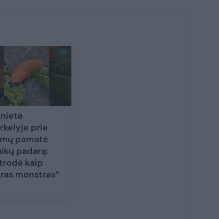
lnietė
rkelyje prie
mų pamatė
aikų padarą:
trodė kaip
kras monstras“