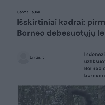
Gamta
Fauna
Išskirtiniai kadrai: pir
Borneo debesuotųjų l
Indonezi
Lrytas.lt
užfiksuot
Borneo d
borneens