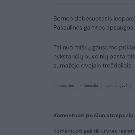
Borneo debesuotasis leoparda
Pasaulinės gamtos apsaugos o
Tai nuo miškų gausumo priklaus
nykstančių buveinių pastaraisi
sumažėjo dvejais trečdaliais.
leopardas
Indonezija
laukiniai gyvūnai
Komentuoti po šiuo straipsniu
Komentuoti gali tik Lrytas registru