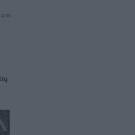
 12:55
čių