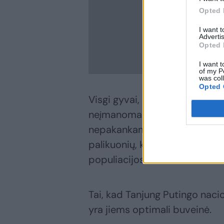
Opted 
I want 
Advertis
Opted 
I want t
of my P
was col
Opted 
Visgi gyvai, laukinėje gamtoj
neįmanoma. Jų pažeidžiamumą 
nepakankamai daug suaugusių 
palikuonių, kurie sulaukę dvej
populiacijos.
Tai, kad Tanjung Putingo nacio
yra jiems optimali buveinė.