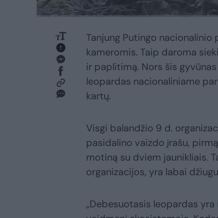
Tanjung Putingo nacionalinio 
kameromis. Taip daroma siekia
ir paplitimą. Nors šis gyvūnas
leopardas nacionaliniame par
kartų.
Visgi balandžio 9 d. organizac
pasidalino vaizdo įrašu, pirm
motiną su dviem jaunikliais. T
organizacijos, yra labai džiugu
„Debesuotasis leopardas yra i