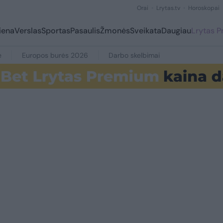
Orai
Lrytas.tv
Horoskopai
iena
Verslas
Sportas
Pasaulis
Žmonės
Sveikata
Daugiau
Lrytas 
e
Europos burės 2026
Darbo skelbimai