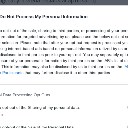
i tai yra viena rečiausiai aptinkamų
lę ir jauniklius mums suteikia pagrindo
ktyviai dauginasi“, – sako tyrėja Yoga
Do Not Process My Personal Information
to opt-out of the sale, sharing to third parties, or processing of your per
formation for targeted advertising by us, please use the below opt-out s
r selection. Please note that after your opt-out request is processed y
zijoje – užfiksuota itin retų, nykstančių
eing interest-based ads based on personal information utilized by us or
disclosed to third parties prior to your opt-out. You may separately opt-
losure of your personal information by third parties on the IAB’s list of
. This information may also be disclosed by us to third parties on the
IA
Participants
that may further disclose it to other third parties.
l Data Processing Opt Outs
o opt-out of the Sharing of my personal data.
In
o opt-out of the Sale of my Personal Data.