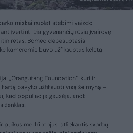
parko miškai nuolat stebimi vaizdo
nt įvertinti čia gyvenančių rūšių įvairovę
 itin retas, Borneo debesuotasis
ke kameromis buvo užfiksuotas keletą
ijai „Orangutang Foundation“, kuri ir
ą kartą pavyko užfiksuoti visą šeimyną –
ai, kad populiacija gausėja, anot
s ženklas.
r puikus medžiotojas, atliekantis svarbų