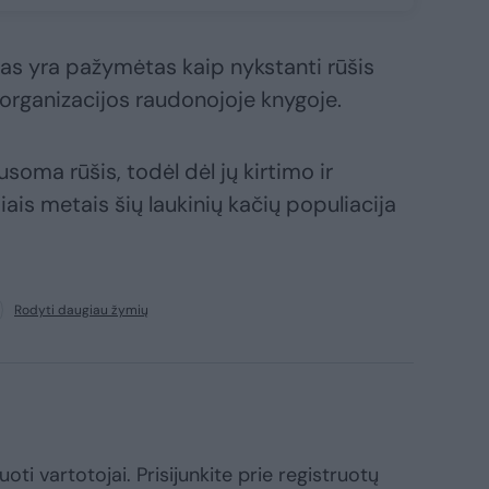
s yra pažymėtas kaip nykstanti rūšis
rganizacijos raudonojoje knygoje.
oma rūšis, todėl dėl jų kirtimo ir
ais metais šių laukinių kačių populiacija
Rodyti daugiau žymių
oti vartotojai. Prisijunkite prie registruotų