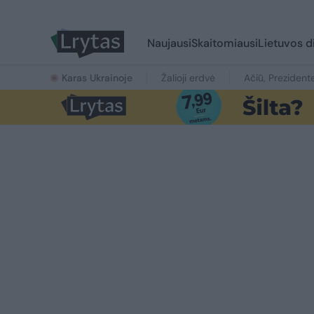
Naujausi
Skaitomiausi
Lietuvos d
Karas Ukrainoje
Žalioji erdvė
Ačiū, Prezident