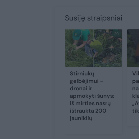
Susiję straipsniai
Stirniukų
Vi
gelbėjimui –
pa
dronai ir
na
apmokyti šunys:
kl
iš mirties nasrų
„A
ištraukta 200
ti
jauniklių