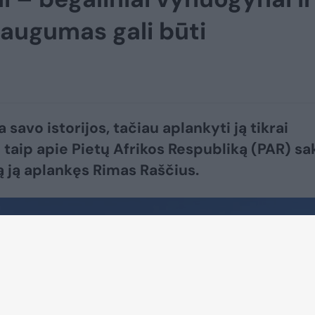
Saugumas gali būti
 savo istorijos, tačiau aplankyti ją tikrai
– taip apie Pietų Afrikos Respubliką (PAR) sa
ą ją aplankęs Rimas Raščius.