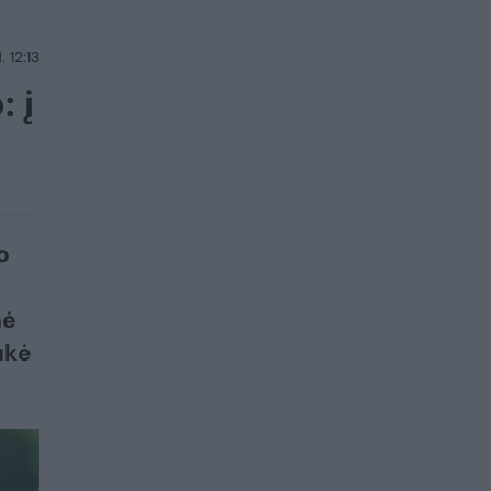
 12:13
 į
o
nė
ukė