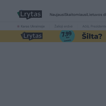
Naujausi
Skaitomiausi
Lietuvos d
Karas Ukrainoje
Žalioji erdvė
Ačiū, Prezident