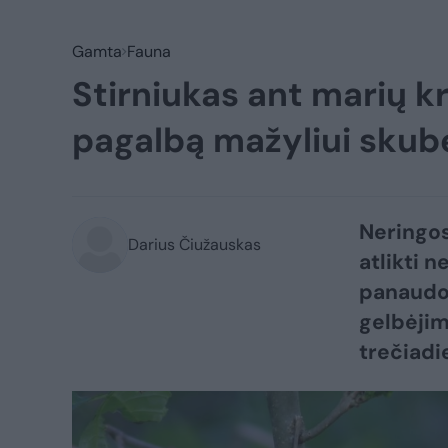
Gamta
Fauna
Stirniukas ant marių k
pagalbą mažyliui skubė
Neringos
Darius Čiužauskas
atlikti 
panaudoj
gelbėjim
trečiadie