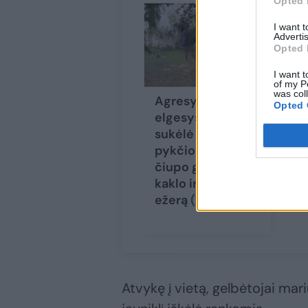
Opted 
I want 
Advertis
Opted 
I want t
of my P
was col
Agresyvus vyro
Br
Opted 
elgesys Trakuose
Li
sukėlė milžinišką
me
pykčio bangą:
va
čiupo gulbę už
ka
kaklo ir metė ją į
ežerą
(1)
Atvykę į vietą, gelbėtojai mar