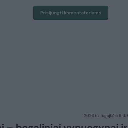
Prisijungti komentatoriams
2026 m. rugpjūčio 8 d.
i – begaliniai vynuogynai ir