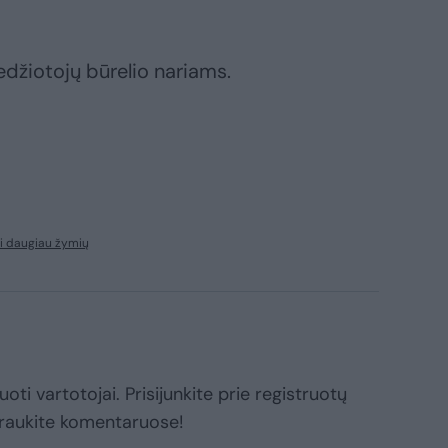
žiotojų būrelio nariams.
i daugiau žymių
oti vartotojai. Prisijunkite prie registruotų
raukite komentaruose!