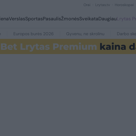
Orai
Lrytas.tv
Horoskopai
iena
Verslas
Sportas
Pasaulis
Žmonės
Sveikata
Daugiau
Lrytas 
e
Europos burės 2026
Gyvenu, ne skrolinu
Darbo ske