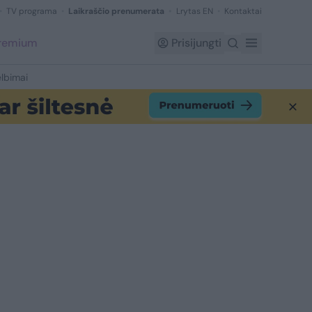
TV programa
Laikraščio prenumerata
Lrytas EN
Kontaktai
Premium
Prisijungti
lbimai