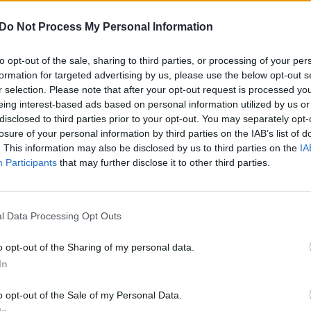
Daugiau nuotraukų (1)
Do Not Process My Personal Information
to opt-out of the sale, sharing to third parties, or processing of your per
siai iškviesti į Juodkrantę – prie Raganų
formation for targeted advertising by us, please use the below opt-out s
r selection. Please note that after your opt-out request is processed y
eing interest-based ads based on personal information utilized by us or
disclosed to third parties prior to your opt-out. You may separately opt-
losure of your personal information by third parties on the IAB’s list of
io telefono numeriu 112 gautas
. This information may also be disclosed by us to third parties on the
IA
eikė laukiniam gyvūnui.
Participants
that may further disclose it to other third parties.
tirniukas, kuris nusileidęs prie Kuršių
l Data Processing Opt Outs
begalėjo pats užlipti ant krantinės.
o opt-out of the Sharing of my personal data.
In
o opt-out of the Sale of my Personal Data.