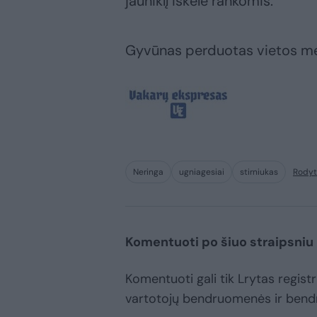
jauniklį iškėlė rankomis.
Gyvūnas perduotas vietos med
Neringa
ugniagesiai
stirniukas
Rodyt
Komentuoti po šiuo straipsniu
Komentuoti gali tik Lrytas registru
vartotojų bendruomenės ir bend