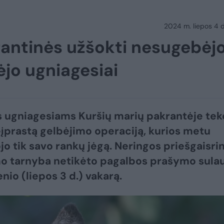
2024 m. liepos 4 d.
rantinės užšokti nesugebėjo:
jo ugniagesiai
 ugniagesiams Kuršių marių pakrantėje tek
neįprastą gelbėjimo operaciją, kurios metu
o tik savo rankų jėgą. Neringos priešgaisri
o tarnyba netikėto pagalbos prašymo sula
nio (liepos 3 d.) vakarą.