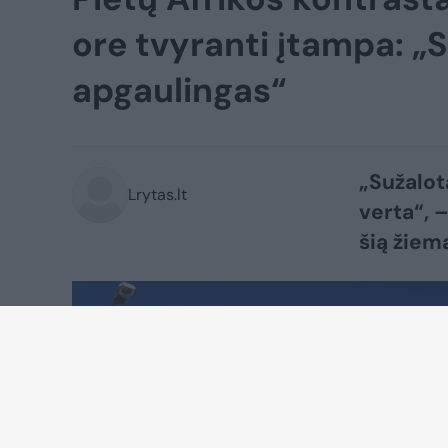
ore tvyranti įtampa: „
apgaulingas“
„Sužalota
Lrytas.lt
verta“, 
šią žiem