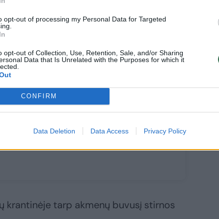
In
to opt-out of processing my Personal Data for Targeted
ing.
In
o opt-out of Collection, Use, Retention, Sale, and/or Sharing
ersonal Data that Is Unrelated with the Purposes for which it
lected.
iedžio jauniklį į
Out
etuvą atginė
ška: neeilinį
CONFIRM
izdą įamžino
meros
Data Deletion
Data Access
Privacy Policy
ių krantinėje tarp akmenų buvusį stirnos