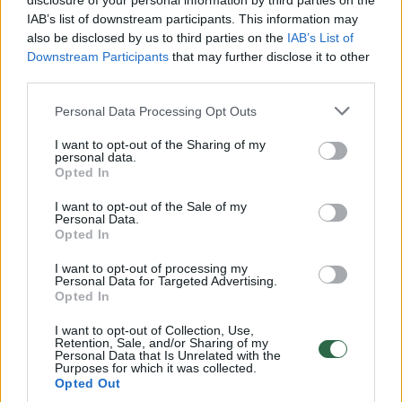
disclosure of your personal information by third parties on the
IAB’s list of downstream participants. This information may
also be disclosed by us to third parties on the
IAB’s List of
Downstream Participants
that may further disclose it to other
Daugiau nuotraukų (6)
third parties.
Personal Data Processing Opt Outs
Paukščio pasiskraidymai Rusijos Karaliaučiaus
I want to opt-out of the Sharing of my
(Kaliningrado) srityje ir jo skrydžio į Lietuvą kelias.
personal data.
Paskutinė kelio atkarpa – tiesi linija nuo Kalvarijos iki
Opted In
Kauno – jau negyvo paukščio „kelionė“ automobiliu į
I want to opt-out of the Sale of my
Kauno Tado Ivanausko zoologijos muziejų. „Avėdros LIFE
Personal Data.
Opted In
projekto“ duomenys.
I want to opt-out of processing my
Personal Data for Targeted Advertising.
Vieną kartą trumpam ir netoli buvo įskridęs į
Opted In
Lietuvą kiek į vakarus nuo Pagėgių. Spalio 30
I want to opt-out of Collection, Use,
Retention, Sale, and/or Sharing of my
d. jis, patraukęs rytų-pietryčių kryptimi,
Personal Data that Is Unrelated with the
Purposes for which it was collected.
įskrido į Lietuvą ir pro Kudirkos Naumiestį,
Opted Out