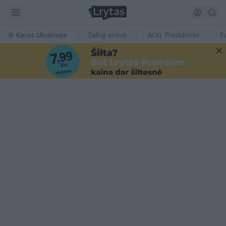
Karas Ukrainoje
Žalioji erdvė
Ačiū, Prezidente
E