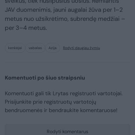
sveikus, tiek nusilpusius uosius. Remiantis
JAV duomenimis, jauni augalai žūva per 1–2
metus nuo užsikrėtimo, subrendę medžiai –
per 3–4 metus.
kenkėjai
vabalas
Azija
Rodyti daugiau žymių
Komentuoti po šiuo straipsniu
Komentuoti gali tik Lrytas registruoti vartotojai.
Prisijunkite prie registruotų vartotojų
bendruomenės ir bendraukite komentaruose!
Rodyti komentarus