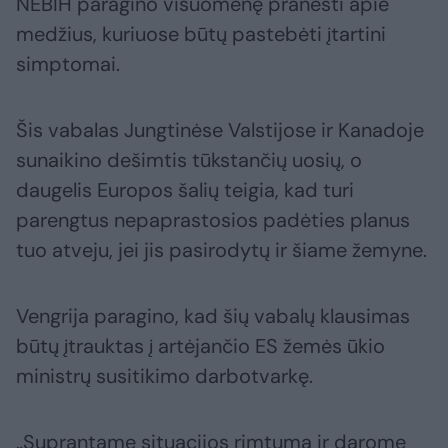
NEBIH paragino visuomenę pranešti apie
medžius, kuriuose būtų pastebėti įtartini
simptomai.
Šis vabalas Jungtinėse Valstijose ir Kanadoje
sunaikino dešimtis tūkstančių uosių, o
daugelis Europos šalių teigia, kad turi
parengtus nepaprastosios padėties planus
tuo atveju, jei jis pasirodytų ir šiame žemyne.
Vengrija paragino, kad šių vabalų klausimas
būtų įtrauktas į artėjančio ES žemės ūkio
ministrų susitikimo darbotvarkę.
„Suprantame situacijos rimtumą ir darome