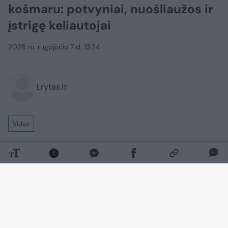
košmaru: potvyniai, nuošliaužos ir
įstrigę keliautojai
2026 m. rugpjūčio 7 d. 13:24
Lrytas.lt
Video
Stiprios audros vakarų Austrijos
kalnuotose vietovėse sukėlė potvynius ir
nuošliaužas, dėl to grupė keliautojų liko
įstrigusi kalnų užeigoje.