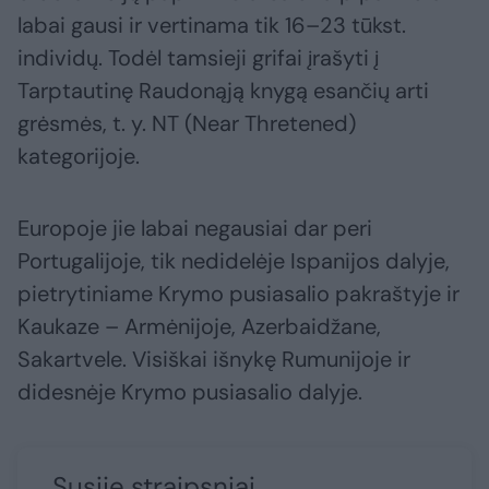
labai gausi ir vertinama tik 16–23 tūkst.
individų. Todėl tamsieji grifai įrašyti į
Tarptautinę Raudonąją knygą esančių arti
grėsmės, t. y. NT (Near Thretened)
kategorijoje.
Europoje jie labai negausiai dar peri
Portugalijoje, tik nedidelėje Ispanijos dalyje,
pietrytiniame Krymo pusiasalio pakraštyje ir
Kaukaze – Armėnijoje, Azerbaidžane,
Sakartvele. Visiškai išnykę Rumunijoje ir
didesnėje Krymo pusiasalio dalyje.
Susiję straipsniai