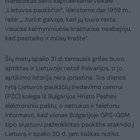
Ivanauskas savo kapitaliniame veikale
„Lietuvos paukščiai“, išleistame dar 1959 m.,
rašė: „…turint galvoje, kad jų buvo rasta
visuose kaimyniniuose kraštuose, neabejoju,
kad pasitaiko ir mūsų krašte“.
Šių metų spalio 31 d. tamsusis grifas buvo
aptiktas ir Lietuvoje netoli Kalvarijos, o jo
aptikimo istorija nėra įprastinė. Tos dienos
rytą Lietuvos paukščių žiedavimo centrui
(PŽC) kolega iš Bulgarijos Hristo Peshev
elektroniniu paštu, o netrukus ir telefonu
informavo, kad vienas Bulgarijoje GPS-GSM
tipo siųstuvu paženklintas paukštis atskrido į
Lietuvą ir spalio 30 d. jam kažkas nutiko.