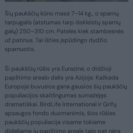
Šių paukščių kūno masė 7–14 kg., o sparnų
tarpugalis (atstumas tarp išskleistų sparnų
galų) 250–310 cm. Patelės kiek stambesnės
už patinus. Tai išties įspūdingo dydžio
sparnuotis.
Ši paukščių rūšis yra Eurazinė, o didžioji
paplitimo arealo dalis yra Azijoje. Kažkada
Europoje buvusios gana gausios šių paukščių
populiacijos skaitlingumas sumažėjęs
dramatiškai. BirdLife International ir Grifų
apsaugos fondo duomenimis, šios rūšies
paukščių populiacija visame tokiame
dideliame jų paplitimo areale taip pat nėra