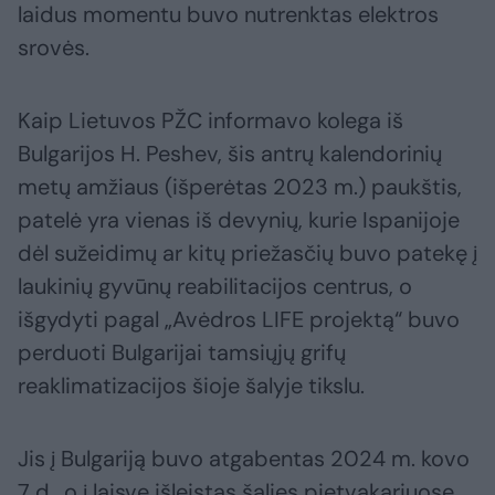
laidus momentu buvo nutrenktas elektros
srovės.
Kaip Lietuvos PŽC informavo kolega iš
Bulgarijos H. Peshev, šis antrų kalendorinių
metų amžiaus (išperėtas 2023 m.) paukštis,
patelė yra vienas iš devynių, kurie Ispanijoje
dėl sužeidimų ar kitų priežasčių buvo patekę į
laukinių gyvūnų reabilitacijos centrus, o
išgydyti pagal „Avėdros LIFE projektą“ buvo
perduoti Bulgarijai tamsiųjų grifų
reaklimatizacijos šioje šalyje tikslu.
Jis į Bulgariją buvo atgabentas 2024 m. kovo
7 d., o į laisvę išleistas šalies pietvakariuose