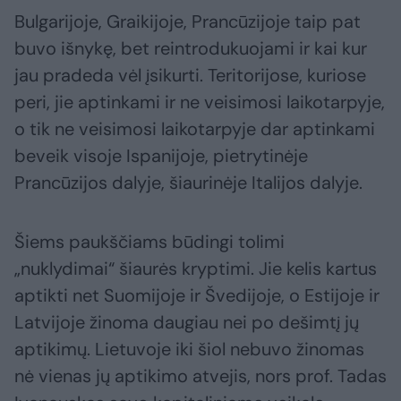
Bulgarijoje, Graikijoje, Prancūzijoje taip pat
buvo išnykę, bet reintrodukuojami ir kai kur
jau pradeda vėl įsikurti. Teritorijose, kuriose
peri, jie aptinkami ir ne veisimosi laikotarpyje,
o tik ne veisimosi laikotarpyje dar aptinkami
beveik visoje Ispanijoje, pietrytinėje
Prancūzijos dalyje, šiaurinėje Italijos dalyje.
Šiems paukščiams būdingi tolimi
„nuklydimai“ šiaurės kryptimi. Jie kelis kartus
aptikti net Suomijoje ir Švedijoje, o Estijoje ir
Latvijoje žinoma daugiau nei po dešimtį jų
aptikimų. Lietuvoje iki šiol nebuvo žinomas
nė vienas jų aptikimo atvejis, nors prof. Tadas