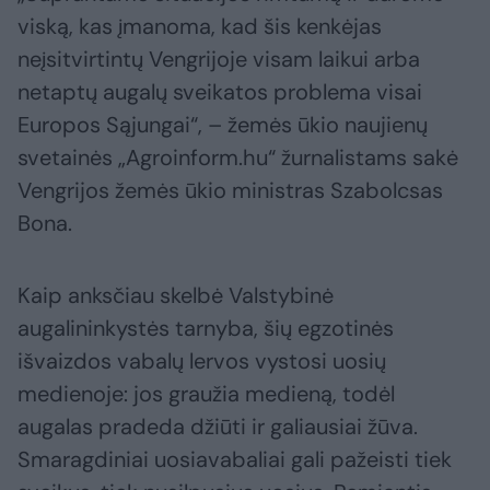
viską, kas įmanoma, kad šis kenkėjas
neįsitvirtintų Vengrijoje visam laikui arba
netaptų augalų sveikatos problema visai
Europos Sąjungai“, – žemės ūkio naujienų
svetainės „Agroinform.hu“ žurnalistams sakė
Vengrijos žemės ūkio ministras Szabolcsas
Bona.
Kaip anksčiau skelbė Valstybinė
augalininkystės tarnyba, šių egzotinės
išvaizdos vabalų lervos vystosi uosių
medienoje: jos graužia medieną, todėl
augalas pradeda džiūti ir galiausiai žūva.
Smaragdiniai uosiavabaliai gali pažeisti tiek