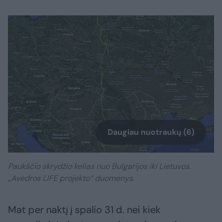
Daugiau nuotraukų (6)
Paukščio skrydžio kelias nuo Bulgarijos iki Lietuvos.
„Avėdros LIFE projekto“ duomenys.
Mat per naktį į spalio 31 d. nei kiek