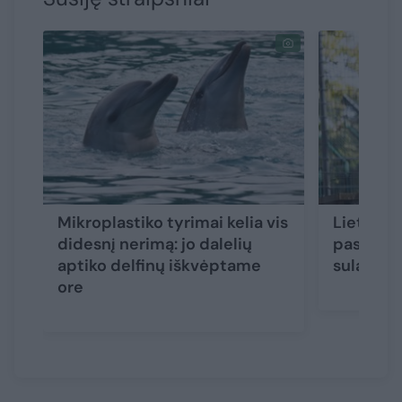
Mikroplastiko tyrimai kelia vis
Lietuvos
didesnį nerimą: jo dalelių
pasiekė 
aptiko delfinų iškvėptame
sulaukta
ore