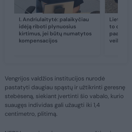
I. Andriulaitytė: palaikyčiau
Lietuvos
idėją riboti plynuosius
to dar n
kirtimus, jei būtų numatytos
paaiškino
kompensacijos
veiksmų
Vengrijos valdžios institucijos nurodė
pastatyti daugiau spąstų ir užtikrinti geresnę
stebėseną, siekiant įvertinti šio vabalo, kurio
suaugęs individas gali užaugti iki 1,4
centimetro, plitimą.