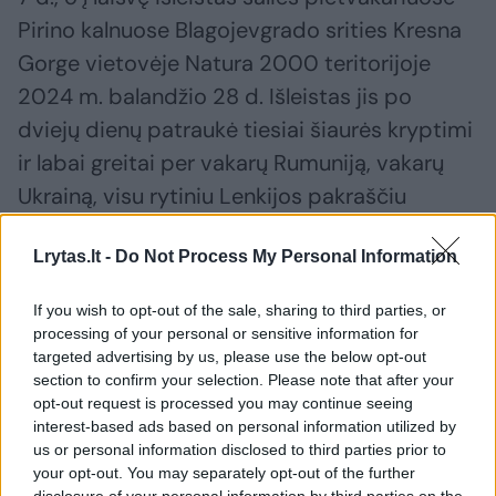
Pirino kalnuose Blagojevgrado srities Kresna
Gorge vietovėje Natura 2000 teritorijoje
2024 m. balandžio 28 d. Išleistas jis po
dviejų dienų patraukė tiesiai šiaurės kryptimi
ir labai greitai per vakarų Rumuniją, vakarų
Ukrainą, visu rytiniu Lenkijos pakraščiu
nuskrido į Rusijos Karaliaučiaus (Kaliningrado)
Lrytas.lt -
Do Not Process My Personal Information
sritį. Čia jis išbuvo iki spalio pabaigos.
If you wish to opt-out of the sale, sharing to third parties, or
processing of your personal or sensitive information for
targeted advertising by us, please use the below opt-out
section to confirm your selection. Please note that after your
opt-out request is processed you may continue seeing
interest-based ads based on personal information utilized by
us or personal information disclosed to third parties prior to
your opt-out. You may separately opt-out of the further