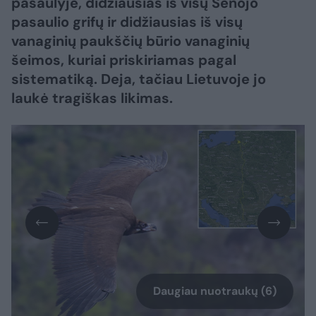
pasaulyje, didžiausias iš visų Senojo
pasaulio grifų ir didžiausias iš visų
vanaginių paukščių būrio vanaginių
šeimos, kuriai priskiriamas pagal
sistematiką. Deja, tačiau Lietuvoje jo
laukė tragiškas likimas.
Daugiau nuotraukų (6)