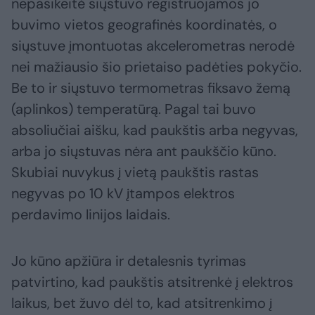
nepasikeitė siųstuvo registruojamos jo
buvimo vietos geografinės koordinatės, o
siųstuve įmontuotas akcelerometras nerodė
nei mažiausio šio prietaiso padėties pokyčio.
Be to ir siųstuvo termometras fiksavo žemą
(aplinkos) temperatūrą. Pagal tai buvo
absoliučiai aišku, kad paukštis arba negyvas,
arba jo siųstuvas nėra ant paukščio kūno.
Skubiai nuvykus į vietą paukštis rastas
negyvas po 10 kV įtampos elektros
perdavimo linijos laidais.
Jo kūno apžiūra ir detalesnis tyrimas
patvirtino, kad paukštis atsitrenkė į elektros
laikus, bet žuvo dėl to, kad atsitrenkimo į