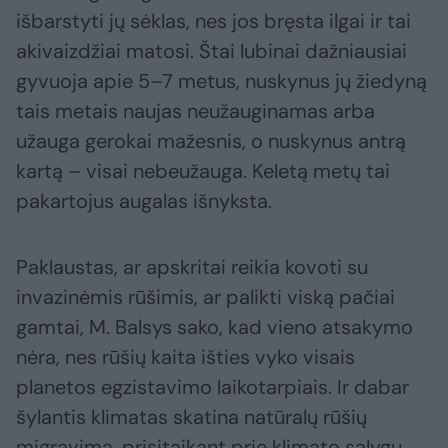
išbarstyti jų sėklas, nes jos bręsta ilgai ir tai
akivaizdžiai matosi. Štai lubinai dažniausiai
gyvuoja apie 5–7 metus, nuskynus jų žiedyną
tais metais naujas neužauginamas arba
užauga gerokai mažesnis, o nuskynus antrą
kartą – visai nebeužauga. Keletą metų tai
pakartojus augalas išnyksta.
Paklaustas, ar apskritai reikia kovoti su
invazinėmis rūšimis, ar palikti viską pačiai
gamtai, M. Balsys sako, kad vieno atsakymo
nėra, nes rūšių kaita išties vyko visais
planetos egzistavimo laikotarpiais. Ir dabar
šylantis klimatas skatina natūralų rūšių
migravimą, prisitaikant prie klimato sąlygų.