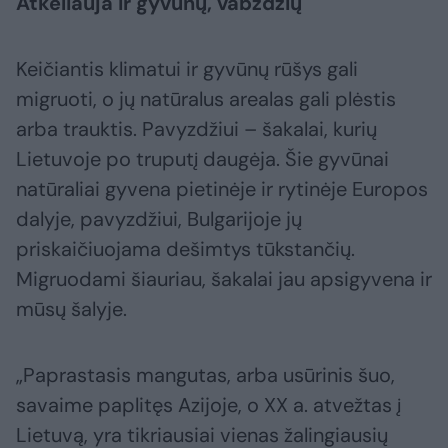
Atkeliauja ir gyvūnų, vabzdžių
Keičiantis klimatui ir gyvūnų rūšys gali
migruoti, o jų natūralus arealas gali plėstis
arba trauktis. Pavyzdžiui – šakalai, kurių
Lietuvoje po truputį daugėja. Šie gyvūnai
natūraliai gyvena pietinėje ir rytinėje Europos
dalyje, pavyzdžiui, Bulgarijoje jų
priskaičiuojama dešimtys tūkstančių.
Migruodami šiauriau, šakalai jau apsigyvena ir
mūsų šalyje.
„Paprastasis mangutas, arba usūrinis šuo,
savaime paplitęs Azijoje, o XX a. atvežtas į
Lietuvą, yra tikriausiai vienas žalingiausių