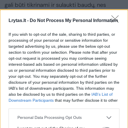
gali būti tikrinami ir sulaukti baudų, nes
laikoma, jog toks raukšlėtalapių erškėčių
Lrytas.lt -
Do Not Process My Personal Information
naudojimas irgi yra jų platinimas“, – tikina M.
Balsys.
If you wish to opt-out of the sale, sharing to third parties, or
processing of your personal or sensitive information for
targeted advertising by us, please use the below opt-out
Jis pataria kiekvienam, auginančiam augalus
section to confirm your selection. Please note that after your
savo malonumui, stengtis pažinti, kas tai per
opt-out request is processed you may continue seeing
interest-based ads based on personal information utilized by
augalai, ką ketiname įsigyti, ką gavome
us or personal information disclosed to third parties prior to
dovanų. Nežinodamas augalo pavadinimo,
your opt-out. You may separately opt-out of the further
disclosure of your personal information by third parties on the
arba žinodamas tik liaudišką vardą, žmogus
IAB’s list of downstream participants. This information may
gali to nesuprasdamas pasisodinti invazinį
also be disclosed by us to third parties on the
IAB’s List of
augalą.
Downstream Participants
that may further disclose it to other
third parties.
Personal Data Processing Opt Outs
Skinti galima ir reikia