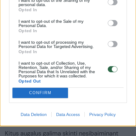
I want to opt-out of the Sharing of my
personal data.
Opted In
Prisidėti prie invazinių augalų populiacijos
mažinimo galima skinant juos žydėjimo metu.
I want to opt-out of the Sale of my
Personal Data.
Vis dėlto pašnekovas pataria būti atidiems.
Opted In
I want to opt-out of processing my
Personal Data for Targeted Advertising.
„Daug invazinių augalų turi sudėtinius
Opted In
žiedynus, kuomet atrodo, kad augalas dar
I want to opt-out of Collection, Use,
žydi, tačiau apatinė žiedynų dalis jau gali būti
Retention, Sale, and/or Sharing of my
Personal Data that Is Unrelated with the
subrandinusi sėklas. Jei prisiskinam tokių
Purposes for which it was collected.
Opted Out
žiedynų, kažkur su jais keliaujam, tai pakeliui
CONFIRM
pabarstom ir sėklų. Todėl geriau skinti vos
pradėjusius žydėti augalus, o ne į žydėjimo
pabaigą“, – pataria jis.
Data Deletion
Data Access
Privacy Policy
Kitus augalus galima skinti nesibaiminant