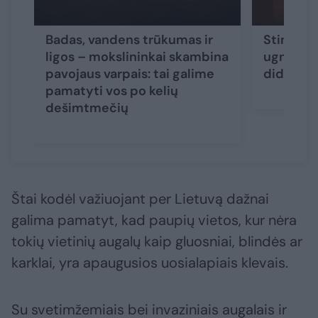
Badas, vandens trūkumas ir
Stingdan
ligos – mokslininkai skambina
ugnikaln
pavojaus varpais: tai galime
didžiuliu
pamatyti vos po kelių
dešimtmečių
Štai kodėl važiuojant per Lietuvą dažnai
galima pamatyt, kad paupių vietos, kur nėra
tokių vietinių augalų kaip gluosniai, blindės ar
karklai, yra apaugusios uosialapiais klevais.
Su svetimžemiais bei invaziniais augalais ir