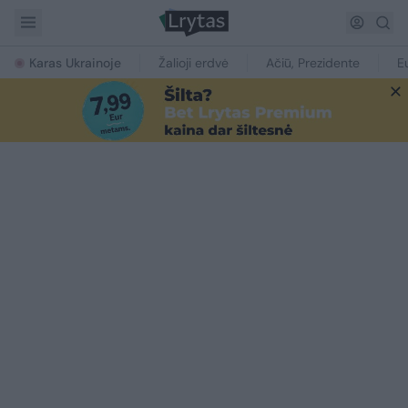
Karas Ukrainoje
Žalioji erdvė
Ačiū, Prezidente
E