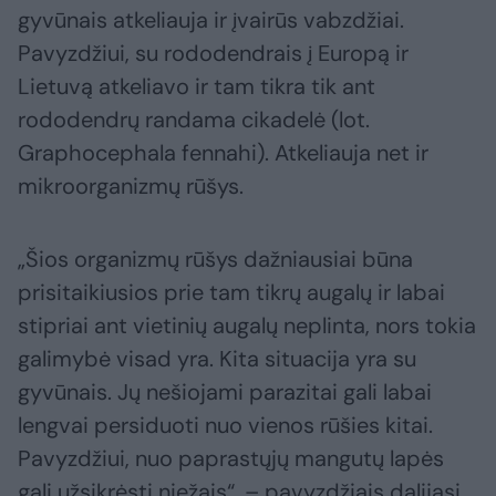
gyvūnais atkeliauja ir įvairūs vabzdžiai.
Pavyzdžiui, su rododendrais į Europą ir
Lietuvą atkeliavo ir tam tikra tik ant
rododendrų randama cikadelė (lot.
Graphocephala fennahi). Atkeliauja net ir
mikroorganizmų rūšys.
„Šios organizmų rūšys dažniausiai būna
prisitaikiusios prie tam tikrų augalų ir labai
stipriai ant vietinių augalų neplinta, nors tokia
galimybė visad yra. Kita situacija yra su
gyvūnais. Jų nešiojami parazitai gali labai
lengvai persiduoti nuo vienos rūšies kitai.
Pavyzdžiui, nuo paprastųjų mangutų lapės
gali užsikrėsti niežais“, – pavyzdžiais dalijasi