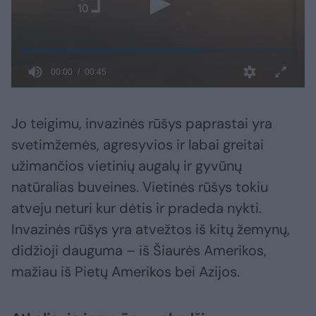
Jo teigimu, invazinės rūšys paprastai yra
svetimžemės, agresyvios ir labai greitai
užimančios vietinių augalų ir gyvūnų
natūralias buveines. Vietinės rūšys tokiu
atveju neturi kur dėtis ir pradeda nykti.
Invazinės rūšys yra atvežtos iš kitų žemynų,
didžioji dauguma – iš Šiaurės Amerikos,
mažiau iš Pietų Amerikos bei Azijos.