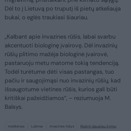
Dėl to į Lietuvą po truputį iš pietų atkeliauja
bukai, o eglės traukiasi šiauriau.
„Kalbant apie invazines rūšis, labai svarbu
akcentuoti biologinę įvairovę. Dėl invazinių
rūšių plitimo mažėja biologinė įvairovė,
pastaruoju metu matome tokią tendenciją.
Todėl turėtume dėti visas pastangas, tuo
pačiu ir saugojimąsi nuo invazinių rūšių, kad
išsaugotume vietines rūšis, kurios gali būti
kritiškai pažeidžiamos“, – reziumuoja M.
Balsys.
meškėnas
Lubinai
invazinės rūšys
Rodyti daugiau žymių