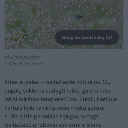
Daugiau nuotraukų (6)
Muilinės gubojos.
V.Ščiavinsko nuotr.
Kitas augalas – baltažiedės robinijos. Šių
augalų sėkloms sudygti reikia gaisro arba
labai aukštos temperatūros. Kuršių Nerijoje
kartais kyla kalninių pušų miškų gaisrai,
sudarę itin palankias sąlygas sudygti
baltažiedžių robinijų sėkloms ir šiems