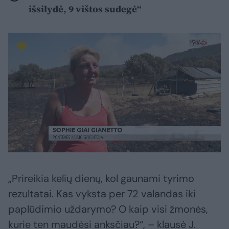
išsilydė, 9 vištos sudegė“
„Prireikia kelių dienų, kol gaunami tyrimo
rezultatai. Kas vyksta per 72 valandas iki
paplūdimio uždarymo? O kaip visi žmonės,
kurie ten maudėsi anksčiau?“, – klausė J.