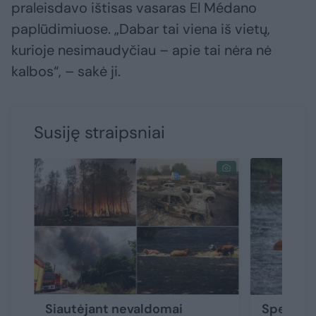
praleisdavo ištisas vasaras El Médano
paplūdimiuose. „Dabar tai viena iš vietų,
kurioje nesimaudyčiau – apie tai nėra nė
kalbos“, – sakė ji.
Susiję straipsniai
Siautėjant nevaldomai
Specialis