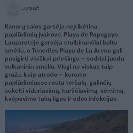
Lrytas.lt
Kanarų salos garsėja neįtikėtina
paplūdimių įvairove. Playa de Papagayo
Lanzarotėje garsėja stulbinančiai baltu
smėliu, o Tenerifės Playa de La Arena gali
pasigirti visiškai priešingu – sodriai juodu
vulkaniniu smėliu. Visgi ne viskas taip
gražu, kaip atrodo – kurorto
paplūdimiuose rasta teršalų, galinčių
sukelti viduriavimą, karščiavimą, vėmimą,
kvėpavimo takų ligas ir odos infekcijas.