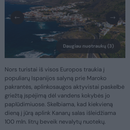
Daugiau nuotraukų (3)
Nors turistai iš visos Europos traukia į
populiarų Ispanijos salyną prie Maroko
pakrantės, aplinkosaugos aktyvistai paskelbė
griežtą įspėjimą dėl vandens kokybės jo
paplūdimiuose. Skelbiama, kad kiekvieną
dieną į jūrą aplink Kanarų salas išleidžiama
100 mln. litrų beveik nevalytų nuotekų.