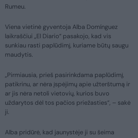
Rumeu.
Viena vietinė gyventoja Alba Domínguez
laikraščiui „El Diario“ pasakojo, kad vis
sunkiau rasti paplūdimį, kuriame būtų saugu
maudytis.
„Pirmiausia, prieš pasirinkdama paplūdimį,
patikrinu, ar nėra įspėjimų apie užterštumą ir
ar jis nėra netoli vietovių, kurios buvo
uždarytos dėl tos pačios priežasties“, – sakė
ji.
Alba pridūrė, kad jaunystėje ji su šeima