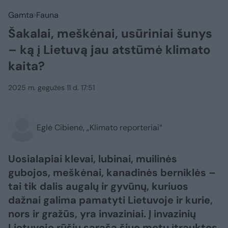
Gamta
Fauna
Šakalai, meškėnai, usūriniai šunys
– ką į Lietuvą jau atstūmė klimato
kaita?
2025 m. gegužės 11 d. 17:51
Eglė Cibienė, „Klimato reporteriai“
Uosialapiai klevai, lubinai, muilinės
gubojos, meškėnai, kanadinės berniklės –
tai tik dalis augalų ir gyvūnų, kuriuos
dažnai galima pamatyti Lietuvoje ir kurie,
nors ir gražūs, yra invaziniai. Į invazinių
Lietuvoje rūšių sąrašą šiuo metu įtrauktos