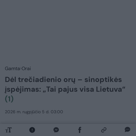
Gamta
Orai
Dėl trečiadienio orų – sinoptikės
įspėjimas: „Tai pajus visa Lietuva“
(1)
2026 m. rugpjūčio 5 d. 03:00
Lrytas.lt