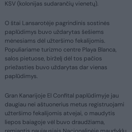
KSV (kolonijas sudarančių vienetų).
O štai Lansarotėje pagrindinis sostinės
paplūdimys buvo uždarytas šešiems
mėnesiams dėl užteršimo fekalijomis.
Populiariame turizmo centre Playa Blanca,
salos pietuose, birželį dėl tos pačios
priežasties buvo uždarytas dar vienas
paplūdimys.
Gran Kanarijoje El Confital paplūdimyje jau
daugiau nei aštuonerius metus registruojami
užteršimo fekalijomis atvejai, o maudytis
liepos baiagoje vėl buvo draudžiama,
remiantis naujausiais Nacionalinėje maudyklų