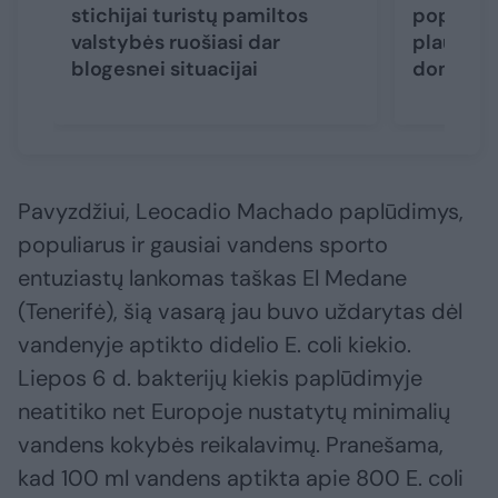
stichijai turistų pamiltos
populiar
valstybės ruošiasi dar
plaukimu
blogesnei situacijai
dominuoj
Pavyzdžiui, Leocadio Machado paplūdimys,
populiarus ir gausiai vandens sporto
entuziastų lankomas taškas El Medane
(Tenerifė), šią vasarą jau buvo uždarytas dėl
vandenyje aptikto didelio E. coli kiekio.
Liepos 6 d. bakterijų kiekis paplūdimyje
neatitiko net Europoje nustatytų minimalių
vandens kokybės reikalavimų. Pranešama,
kad 100 ml vandens aptikta apie 800 E. coli