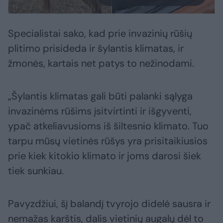
Specialistai sako, kad prie invazinių rūšių
plitimo prisideda ir šylantis klimatas, ir
žmonės, kartais net patys to nežinodami.
„Šylantis klimatas gali būti palanki sąlyga
invazinėms rūšims įsitvirtinti ir išgyventi,
ypač atkeliavusioms iš šiltesnio klimato. Tuo
tarpu mūsų vietinės rūšys yra prisitaikiusios
prie kiek kitokio klimato ir joms darosi šiek
tiek sunkiau.
Pavyzdžiui, šį balandį tvyrojo didelė sausra ir
nemažas karštis, dalis vietinių augalų dėl to