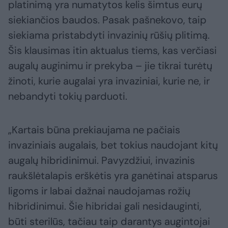
platinimą yra numatytos kelis šimtus eurų
siekiančios baudos. Pasak pašnekovo, taip
siekiama pristabdyti invazinių rūšių plitimą.
Šis klausimas itin aktualus tiems, kas verčiasi
augalų auginimu ir prekyba – jie tikrai turėtų
žinoti, kurie augalai yra invaziniai, kurie ne, ir
nebandyti tokių parduoti.
„Kartais būna prekiaujama ne pačiais
invaziniais augalais, bet tokius naudojant kitų
augalų hibridinimui. Pavyzdžiui, invazinis
raukšlėtalapis erškėtis yra ganėtinai atsparus
ligoms ir labai dažnai naudojamas rožių
hibridinimui. Šie hibridai gali nesidauginti,
būti sterilūs, tačiau taip darantys augintojai