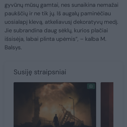
gyvūnų mūsų gamtai, nes sunaikina nemažai
paukščių ir ne tik jų. Iš augalų paminėčiau
uosialapį klevą, atkeliavusį dekoratyvų medį.
Jie subrandina daug sėklų, kurios plačiai
išsisėja, labai plinta upėmis“, – kalba M.
Balsys.
Susiję straipsniai