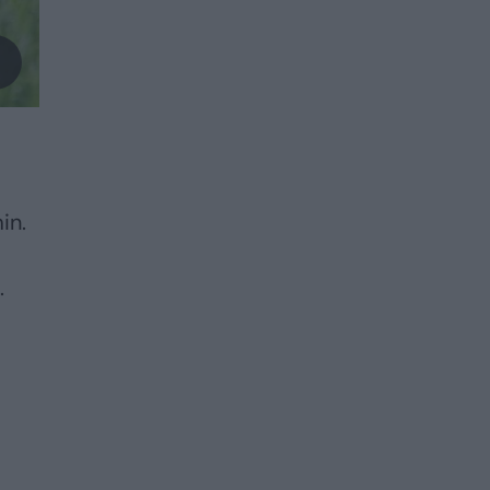
in.
.