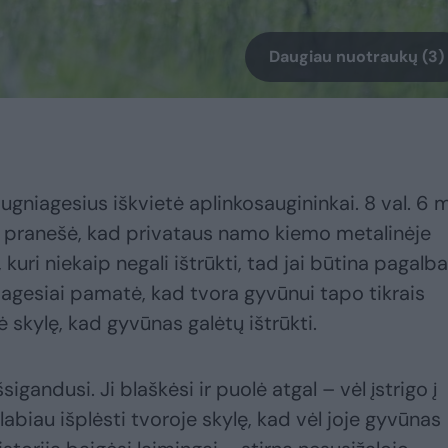
Daugiau nuotraukų (3)
 ugniagesius iškvietė aplinkosaugininkai. 8 val. 6 m
 pranešė, kad privataus namo kiemo metalinėje
, kuri niekaip negali ištrūkti, tad jai būtina pagalba
agesiai pamatė, kad tvora gyvūnui tapo tikrais
ė skylę, kad gyvūnas galėtų ištrūkti.
šsigandusi. Ji blaškėsi ir puolė atgal – vėl įstrigo į
abiau išplėsti tvoroje skylę, kad vėl joje gyvūnas