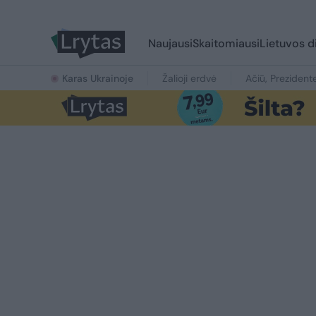
Naujausi
Skaitomiausi
Lietuvos d
Karas Ukrainoje
Žalioji erdvė
Ačiū, Prezident