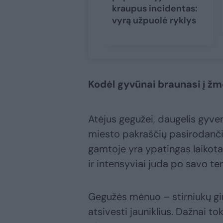
kraupus incidentas:
vyrą užpuolė ryklys
Kodėl gyvūnai braunasi į ž
Atėjus gegužei, daugelis gyven
miesto pakraščių pasirodančias
gamtoje yra ypatingas laikotar
ir intensyviai juda po savo teri
Gegužės mėnuo – stirniukų gi
atsivesti jauniklius. Dažnai t