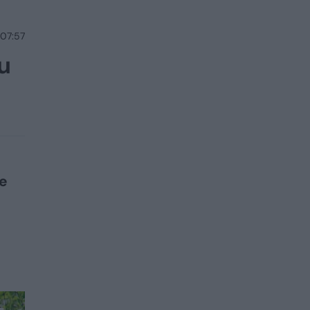
 07:57
ku
ie