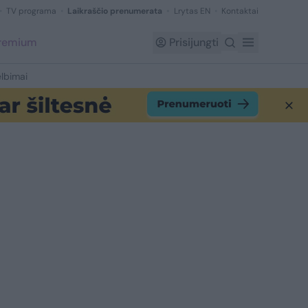
TV programa
Laikraščio prenumerata
Lrytas EN
Kontaktai
Premium
Prisijungti
lbimai