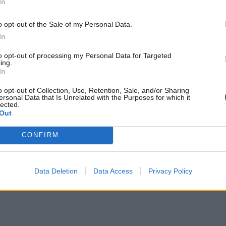
In
o opt-out of the Sale of my Personal Data.
In
to opt-out of processing my Personal Data for Targeted
ing.
ta iš tvoros gniaužtų, ji buvo paleista į laisvę“, –
In
ainių priešgaisrinės gelbėjimo tarnybos viršininka
o opt-out of Collection, Use, Retention, Sale, and/or Sharing
ersonal Data that Is Unrelated with the Purposes for which it
lected.
Out
laimingai
CONFIRM
peracija, į kurią tai pačiai ugniagesių gelbėtojų
Data Deletion
Data Access
Privacy Policy
io 28 dieną į Žibuoklių gatvę, baigėsi ne taip