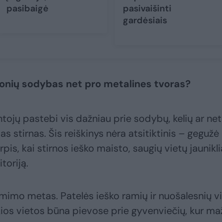
pasibaigė
pasivaišinti
gardėsiais
monių sodybas net pro metalines tvoras?
tojų pastebi vis dažniau prie sodybų, kelių ar net
 stirnas. Šis reiškinys nėra atsitiktinis – gegužė
pis, kai stirnos ieško maisto, saugių vietų jaunik
toriją.
mimo metas. Patelės ieško ramių ir nuošalesnių v
okios vietos būna pievose prie gyvenviečių, kur ma