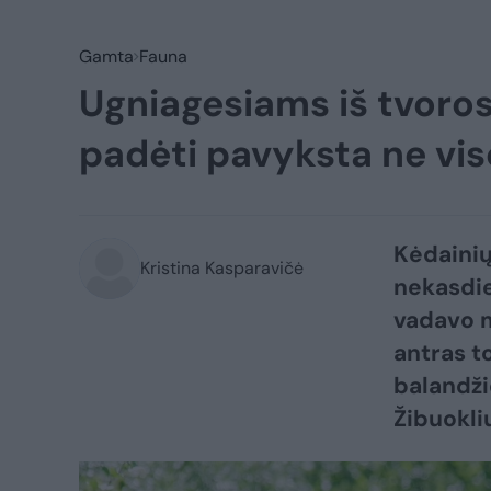
Gamta
Fauna
Ugniagesiams iš tvoros 
padėti pavyksta ne vi
Kėdainių
Kristina Kasparavičė
nekasdie
vadavo me
antras t
balandži
Žibuokli