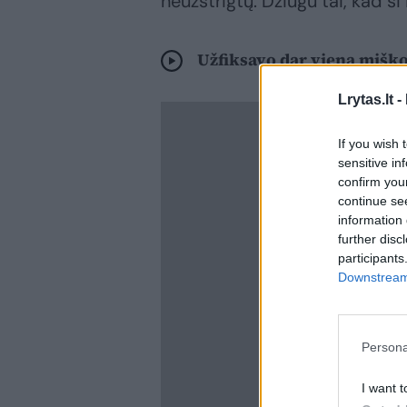
neužstrigtų. Džiugu tai, kad ši 
Užfiksavo dar vieną miško
Lrytas.lt -
If you wish 
sensitive in
confirm you
continue se
information 
further disc
participants
Downstream 
Persona
I want t