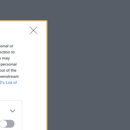
sonal or
ection to
ou may
 personal
out of the
 downstream
B’s List of