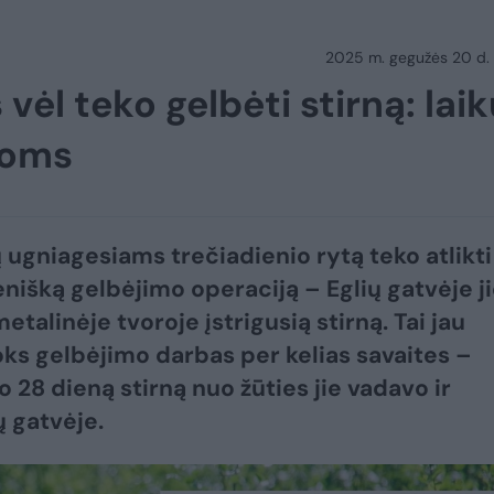
2025 m. gegužės 20 d.
vėl teko gelbėti stirną: lai
soms
 ugniagesiams trečiadienio rytą teko atlikti
nišką gelbėjimo operaciją – Eglių gatvėje j
talinėje tvoroje įstrigusią stirną. Tai jau
oks gelbėjimo darbas per kelias savaites –
o 28 dieną stirną nuo žūties jie vadavo ir
ų gatvėje.