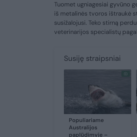
Tuomet ugniagesiai gyvūno gelb
iš metalinės tvoros ištraukė st
susižalojusi. Teko stirną perdu
veterinarijos specialistų paga
Susiję straipsniai
Populiariame
Australijos
paplūdimyje –