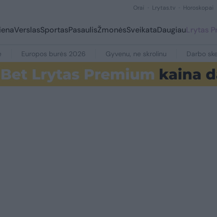
Orai
Lrytas.tv
Horoskopai
iena
Verslas
Sportas
Pasaulis
Žmonės
Sveikata
Daugiau
Lrytas 
e
Europos burės 2026
Gyvenu, ne skrolinu
Darbo ske