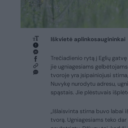
Iškvietė aplinkosaugininkai
Trečiadienio rytą į Eglių gatvę
jie ugniagesiams gelbėtojams
tvoroje yra įsipainiojusi stirna
Nuvykę nurodytu adresu, ugni
spąstais. Jie plėstuvais išplėt
„Išlaisvinta stirna buvo labai i
tvorą. Ugniagesiams teko dar l