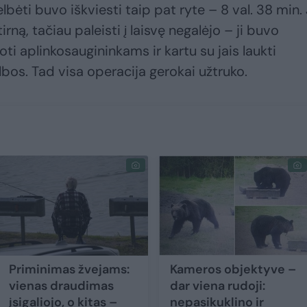
ėti buvo iškviesti taip pat ryte – 8 val. 38 min. 
irną, tačiau paleisti į laisvę negalėjo – ji buvo
oti aplinkosaugininkams ir kartu su jais laukti
lbos. Tad visa operacija gerokai užtruko.
Priminimas žvejams:
Kameros objektyve –
vienas draudimas
dar viena rudoji:
įsigaliojo, o kitas –
nepasikuklino ir