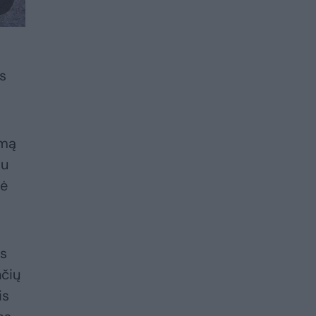
s
rmą
du
dė
us
čių
is