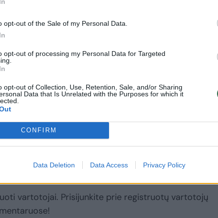
In
o opt-out of the Sale of my Personal Data.
adienio rytą.
In
to opt-out of processing my Personal Data for Targeted
tik labai nedaug baltųjų lokių gyvena ilgau nei 18
ing.
In
rijos amžių kaip „pasaulinio lygio priežiūros, kuri
o opt-out of Collection, Use, Retention, Sale, and/or Sharing
ų ir veterinarų komandos, liudijimą“.
ersonal Data that Is Unrelated with the Purposes for which it
lected.
Out
a
Rodyti daugiau žymių
CONFIRM
Data Deletion
Data Access
Privacy Policy
uoti vartotojai. Prisijunkite prie registruotų vartotojų
omentaruose!