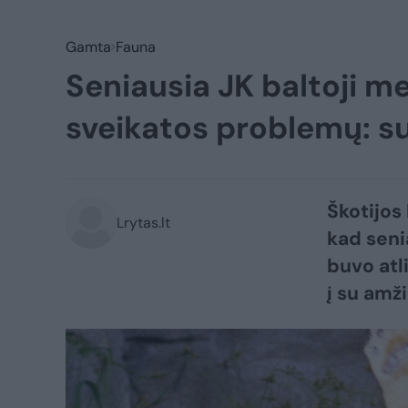
Gamta
Fauna
Seniausia JK baltoji 
sveikatos problemų: s
Škotijos
Lrytas.lt
kad seni
buvo atl
į su amž