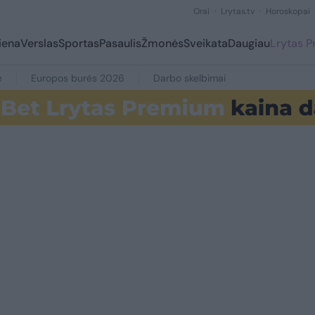
Orai
Lrytas.tv
Horoskopai
iena
Verslas
Sportas
Pasaulis
Žmonės
Sveikata
Daugiau
Lrytas 
e
Europos burės 2026
Darbo skelbimai