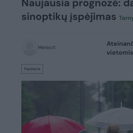
Naujausia prognozė: da
sinoptikų įspėjimas
Tarn
Ateinanč
Meteo.lt
vietomis
Papildyta