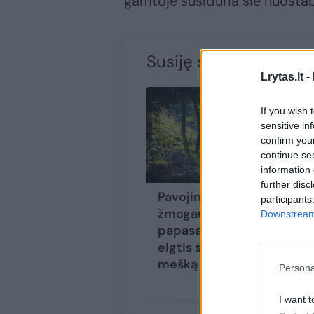
gamtoje susiduria šie nuosta
Susiję straipsniai
Lrytas.lt -
If you wish 
sensitive in
confirm you
continue se
information 
further disc
Pavojingos, nors
participants
žmogaus vengia:
Downstream 
papasakojo, kaip
elgtis sutikus
mešką
Persona
I want t