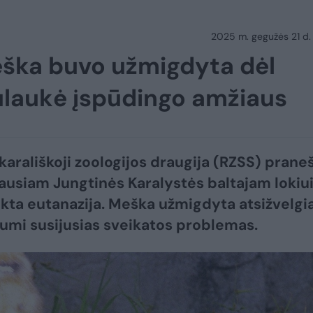
2025 m. gegužės 21 d.
meška buvo užmigdyta dėl
ulaukė įspūdingo amžiaus
 karališkoji zoologijos draugija (RZSS) prane
ausiam Jungtinės Karalystės baltajam lokiu
ikta eutanazija. Meška užmigdyta atsižvelgi
iumi susijusias sveikatos problemas.