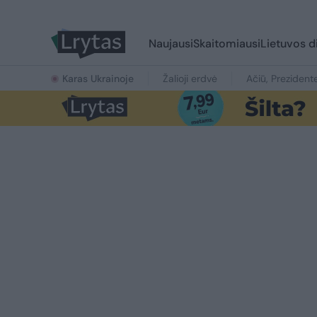
Naujausi
Skaitomiausi
Lietuvos d
Karas Ukrainoje
Žalioji erdvė
Ačiū, Prezident