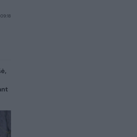
 09:18
šė,
i
ant