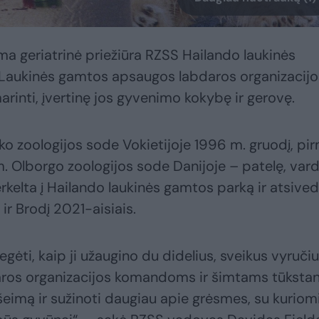
ma geriatrinė priežiūra RZSS Hailando laukinės
 Laukinės gamtos apsaugos labdaros organizacijo
rinti, įvertinę jos gyvenimo kokybę ir gerovę.
oko zoologijos sode Vokietijoje 1996 m. gruodį, pi
m. Olborgo zoologijos sode Danijoje – patelę, var
kelta į Hailando laukinės gamtos parką ir atsive
ir Brodį 2021-aisiais.
egėti, kaip ji užaugino du didelius, sveikus vyruči
os organizacijos komandoms ir šimtams tūkstan
šeimą ir sužinoti daugiau apie grėsmes, su kuriom