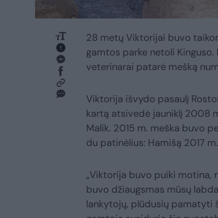
28 metų Viktorijai buvo taiko
gamtos parke netoli Kinguso.
veterinarai patarė mešką numa
Viktorija išvydo pasaulį Rost
kartą atsivedė jauniklį 2008 
Malik. 2015 m. meška buvo per
du patinėlius: Hamišą 2017 m. 
„Viktorija buvo puiki motina, r
buvo džiaugsmas mūsų labdar
lankytojų, plūdusių pamatyti 