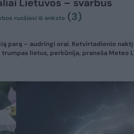
liai Lietuvos – svarbus
(3)
ybos ruošiasi iš anksto
ią parą – audringi orai. Ketvirtadienio naktį
 trumpas lietus, perkūnija, praneša Meteo L