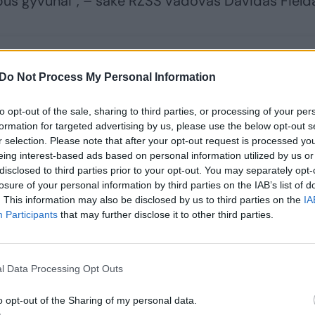
būs gyvūnai“, – sakė RZSS vadovas Davidas Field
Do Not Process My Personal Information
to opt-out of the sale, sharing to third parties, or processing of your per
formation for targeted advertising by us, please use the below opt-out s
r selection. Please note that after your opt-out request is processed y
eing interest-based ads based on personal information utilized by us or
disclosed to third parties prior to your opt-out. You may separately opt-
losure of your personal information by third parties on the IAB’s list of
Dar viena
Kupiškio r. ant
. This information may also be disclosed by us to third parties on the
IA
lepečkojė: laukais
bėgių rastas
Participants
that may further disclose it to other third parties.
skuodžiančią
negyvas, traukinio
mešką užfiksavo
numuštas lokys
vidury dienos
(2)
l Data Processing Opt Outs
o opt-out of the Sharing of my personal data.